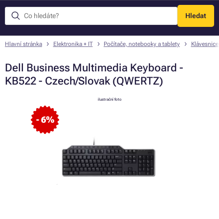
Hledat
Menu
Hlavní stránka
Elektronika + IT
Počítače, notebooky a tablety
Klávesnice
Dell Business Multimedia Keyboard -
KB522 - Czech/Slovak (QWERTZ)
ilustrační foto
- 6%