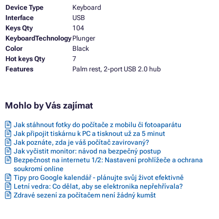
Device Type
Keyboard
Interface
USB
Keys Qty
104
KeyboardTechnology
Plunger
Color
Black
Hot keys Qty
7
Features
Palm rest, 2-port USB 2.0 hub
Mohlo by Vás zajímat
Jak stáhnout fotky do počítače z mobilu či fotoaparátu
Jak připojit tiskárnu k PC a tisknout už za 5 minut
Jak poznáte, zda je váš počítač zavirovaný?
Jak vyčistit monitor: návod na bezpečný postup
Bezpečnost na internetu 1/2: Nastavení prohlížeče a ochrana
soukromí online
Tipy pro Google kalendář - plánujte svůj život efektivně
Letní vedra: Co dělat, aby se elektronika nepřehřívala?
Zdravé sezení za počítačem není žádný kumšt