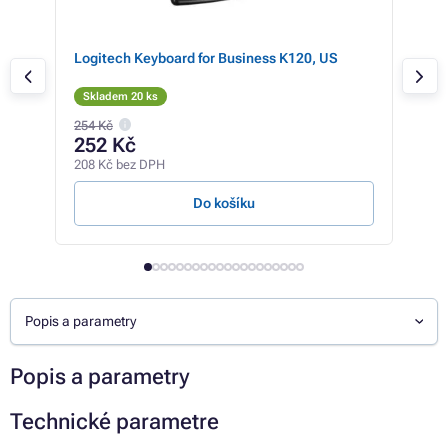
SB,
Logitech Keyboard for Business K120, US
Del
češ
Skladem 20 ks
Skl
254 Kč
349 
252 Kč
27
208 Kč bez DPH
225 
Do košíku
Popis a parametry
Popis a parametry
Technické parametre