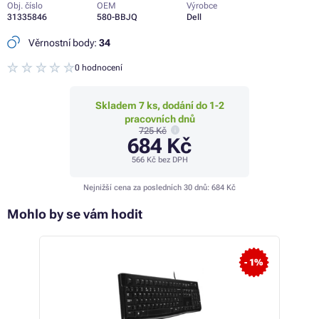
Obj. číslo
OEM
Výrobce
31335846
580-BBJQ
Dell
Věrnostní body:
34
0 hodnocení
Skladem 7 ks, dodání do 1-2
pracovních dnů
725 Kč
684 Kč
566 Kč
bez DPH
Nejnižší cena za posledních 30 dnů:
684 Kč
Mohlo by se vám hodit
- 1%
- 1%