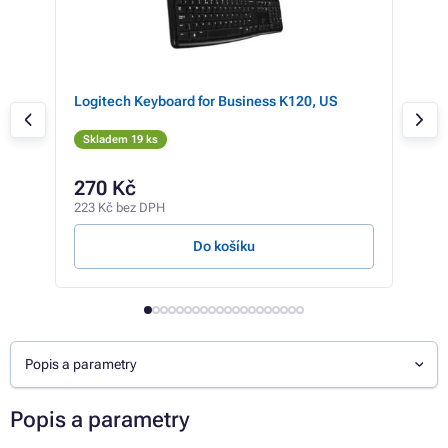
Logitech Keyboard for Business K120, US
Del
češ
Skladem 19 ks
Skl
349 
270 Kč
27
223 Kč bez DPH
225 
Do košíku
Popis a parametry
Popis a parametry