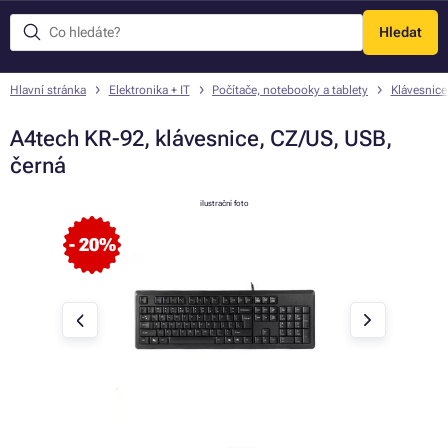
Hledat
Menu
Hlavní stránka
Elektronika + IT
Počítače, notebooky a tablety
Klávesnice
A4tech KR-92, klávesnice, CZ/US, USB,
černá
ilustrační foto
- 20%