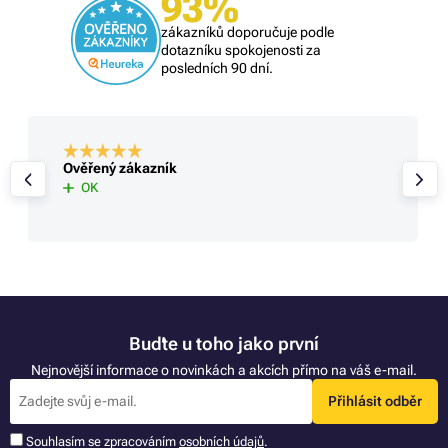
93%
zákazníků doporučuje podle
dotazníku spokojenosti za
posledních 90 dní.
Ověřený zákazník
OK
Buďte u toho jako první
Nejnovější informace o novinkách a akcích přímo na váš e-mail.
Přihlásit odběr
Souhlasím se zpracováním
osobních údajů
.