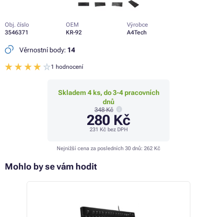
Obj. číslo
OEM
Výrobce
3546371
KR-92
A4Tech
Věrnostní body:
14
1 hodnocení
Skladem 4 ks, do 3-4 pracovních
dnů
348 Kč
280 Kč
231 Kč
bez DPH
Nejnižší cena za posledních 30 dnů:
262 Kč
Mohlo by se vám hodit
 15%