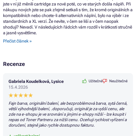
jste v ní již měnili cartridge za nové poté, co ve starých došla náplň. Při
nákupu nových jste se pak zřejmě setkali s tím, že kromě originálních a
kompatibilních nebo chcete-li alternativních náplní, bylo na výběr i ze
standardních a XL verzí. Že nevíte, v čem se liší a v čem naopak
shodují? Nevadí. V následujících řádcích vám rozdíl v krátkosti stručně
a jasně vysvětlíme.
Přečíst článek »
Recenze
Gabriela Koudelková, Lysice
Užitečné
Neužitečné
15.4.2026
Fajn barva, originální balení, ale bezproblémová barva, sytá černá,
větší výhodnější balení, .doporučuji, originál je za vyšší cenu, ale
zde na e-shopu je ve srovnání s jinými e-shopy nižší - lze koupit i
repas od Toner Partneru za nižší cenu. Oceňuji rychlost vyřízení a
doručení, stejně jako rychle dostupnou fakturu.