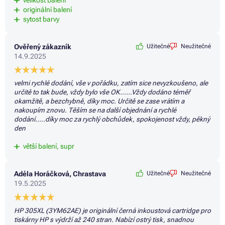
velikost balení
originální balení
sytost barvy
Ověřený zákazník
Užitečné
Neužitečné
14.9.2025
velmi rychlé dodání, vše v pořádku, zatím sice nevyzkoušeno, ale
určitě to tak bude, vždy bylo vše OK......Vždy dodáno téměř
okamžitě, a bezchybně, díky moc. Určitě se zase vrátím a
nakoupím znovu. Těším se na další objednání a rychlé
dodání.....díky moc za rychlý obchůdek, spokojenost vždy, pěkný
den
větší balení, supr
Adéla Horáčková, Chrastava
Užitečné
Neužitečné
19.5.2025
HP 305XL (3YM62AE) je originální černá inkoustová cartridge pro
tiskárny HP s výdrží až 240 stran. Nabízí ostrý tisk, snadnou