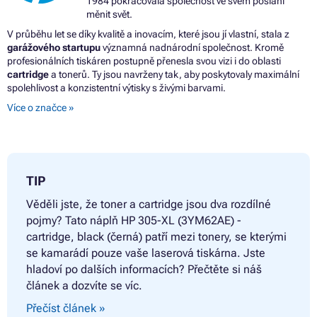
1984 pokračovala společnost ve svém poslání
Barvy HP DESKJET PLUS 4121
měnit svět.
Barvy HP DESKJET PLUS 4122 ALL-IN-ONE
Barvy HP DESKJET PLUS 4122E
V průběhu let se díky kvalitě a inovacím, které jsou jí vlastní, stala z
Barvy HP DESKJET PLUS 4130 ALL-IN-ONE
garážového startupu
významná nadnárodní společnost. Kromě
Barvy HP DESKJET PLUS 4130E
profesionálních tiskáren postupně přenesla svou vizi i do oblasti
Barvy HP DESKJET PLUS 4132
cartridge
a tonerů. Ty jsou navrženy tak, aby poskytovaly maximální
Barvy HP DESKJET PLUS 4140
spolehlivost a konzistentní výtisky s živými barvami.
Barvy HP DESKJET PLUS 4152
Více o značce »
Barvy HP DESKJET PLUS 4155
Barvy HP DESKJET PLUS 4158
Barvy HP ENVY 6000 ALL-IN-ONE
Barvy HP ENVY 6000E ALL-IN-ONE
Barvy HP ENVY 6010
Barvy HP ENVY 6010E ALL-IN-ONE
TIP
Barvy HP ENVY 6012
Věděli jste, že toner a cartridge jsou dva rozdílné
Barvy HP ENVY 6015
Barvy HP ENVY 6020
pojmy? Tato náplň
HP 305-XL (3YM62AE) -
Barvy HP ENVY 6020E ALL-IN-ONE
cartridge, black (černá) patří mezi tonery, se kterými
Barvy HP ENVY 6022 ALL-IN-ONE
se kamarádí pouze vaše laserová tiskárna. Jste
Barvy HP ENVY 6022E ALL-IN-ONE
hladoví po dalších informacích? Přečtěte si náš
Barvy HP ENVY 6030 ALL-IN-ONE
článek a dozvíte se víc.
Barvy HP ENVY 6030E ALL-IN-ONE
Barvy HP ENVY 6032 ALL-IN-ONE
Přečíst článek »
Barvy HP ENVY 6032E