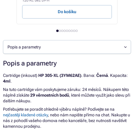
120 Kč bez DPH
159,3
Do košíku
Popis a parametry
Popis a parametry
Cartridge (inkoust)
HP 305-XL (3YM62AE)
. Barva:
Černá
. Kapacita:
4ml
.
Na tuto cartridge vám poskytujeme záruku: 24 měsíců. Nákupem této
náplně získáte
29 věrnostních bodů
, které můžete využít jako slevu při
dalším nákupu.
Potřebujete se poradit ohledně výběru náplně? Podívejte se na
nejčastěji kladené otázky
, nebo nám napište přímo na chat. Nakupte u
nás z pohodlí vašeho domova nebo kanceláře, bez nutnosti navštívit
kamennou prodejnu.