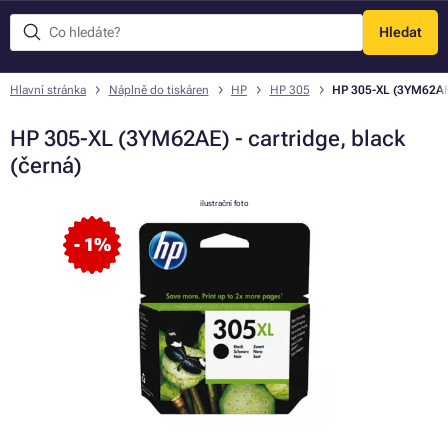
Hledat
Menu
Hlavní stránka
Náplně do tiskáren
HP
HP 305
HP 305-XL (3YM62AE) 
HP 305-XL (3YM62AE) - cartridge, black
(černá)
ilustrační foto
- 1%