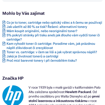
Barvy HP DESKJET 2755
Barvy HP DESKJET 2755E
Mohlo by Vás zajímat
Barvy HP DESKJET 2800 SERIES
Barvy HP DESKJET 2810E
Barvy HP DESKJET 2820E ALL-IN-ONE
Co je to toner, cartridge nebo optický válec a k čemu se používají
Barvy HP DESKJET 2821E
Jak ušetřit až 80 % za tisk? Řešení: alternativní tonery
Barvy HP DESKJET 2822E
Mám koupit originální, nebo neoriginální toner?
Barvy HP DESKJET 2823E
5% pokrytí stránky při tisku aneb jak dlouho vám vydrží toner či
cartridge?
Barvy HP DESKJET 4110E ALL-IN-ONE
Kam vyhodit toner či cartridge: Poradíme vám, jak prázdnou
Barvy HP DESKJET 4120E ALL-IN-ONE
náplň zlikvidovat či zrecyklovat
Barvy HP DESKJET 4122E ALL-IN-ONE
Toner vs. cartridge: v čem se liší a jak vybrat správnou náplň?
Barvy HP DESKJET 4130E ALL-IN-ONE
Jaká je životnost tonerů a cartridgí
Barvy HP DESKJET 4200 SERIES
Proč mizí barevné tonery i při černobílém tisku?
Barvy HP DESKJET 4210E
Barvy HP DESKJET 4220E
Barvy HP DESKJET 4222E
Barvy HP DESKJET 4230E
Značka HP
Barvy HP DESKJET PLUS 4100
Barvy HP DESKJET PLUS 4100 SERIES
V roce 1939 byla v malé garáži v kalifornském Palo
Barvy HP DESKJET PLUS 4110 ALL-IN-ONE
Altu založena společnost
Hewlett-Packard
. Od
Barvy HP DESKJET PLUS 4110E
prvního oscilátoru pro Walta Disneyho až po
první
Barvy HP DESKJET PLUS 4120
stolní laserovou a inkoustovou tiskárnu
v roce
Barvy HP DESKJET PLUS 4120E