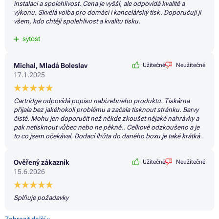
instalaci a spolehlivost. Cena je vyšší, ale odpovídá kvalitě a
výkonu. Skvělá volba pro domácí i kancelářský tisk. Doporučuji ji
všem, kdo chtějí spolehlivost a kvalitu tisku.
sytost
Michal, Mladá Boleslav
Užitečné
Neužitečné
17.1.2025
Cartridge odpovídá popisu nabizebneho produktu. Tiskárna
přijala bez jakéhokoli problému a začala tisknout stránku. Barvy
čisté. Mohu jen doporučit než někde zkoušet nějaké nahrávky a
pak netisknout vůbec nebo ne pěkně.. Celkově odzkoušeno a je
to co jsem očekával. Dodací lhůta do daného boxu je také krátká..
Ověřený zákazník
Užitečné
Neužitečné
15.6.2026
Splňuje požadavky
Zobrazit další »