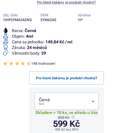
Pro které tiskárny je produkt vhodný?
Obj. číslo
OEM
Výrobce
1IHP3YM62AENG
3YM62AE
HP
Barva:
Černá
Objem:
4ml
Cena za jednotku:
149,84 Kč / ml
Záruka:
24 měsíců
Věrnostní body:
29
148 hodnocení
Pro které tiskárny je produkt vhodný?
Černá
4ml
Skladem > 10 ks, ve středu u Vás
603 Kč
599 Kč
495 Kč
bez DPH