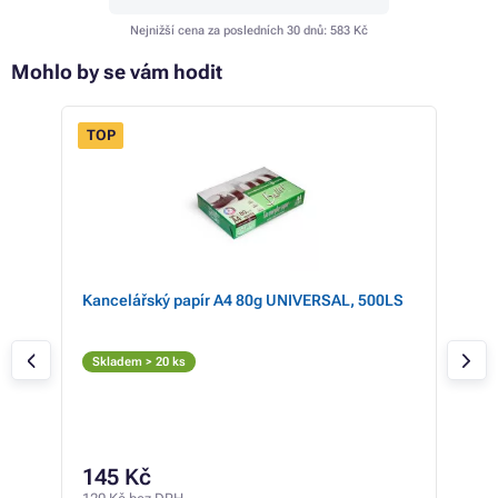
Nejnižší cena za posledních 30 dnů:
583 Kč
Mohlo by se vám hodit
TOP
07-
Kancelářský papír A4 80g UNIVERSAL, 500LS
HP 
Č
Skladem > 20 ks
Skl
31
145 Kč
263 