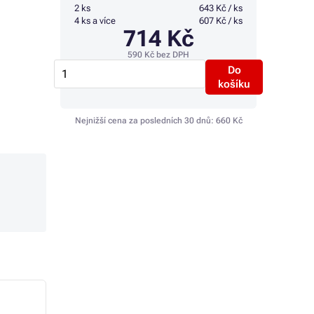
2 ks
643 Kč / ks
4 ks a více
607 Kč / ks
714 Kč
590 Kč
bez DPH
Do
košíku
Nejnižší cena za posledních 30 dnů:
660 Kč
- 74%