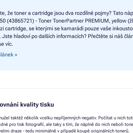
ste, že toner a cartridge jsou dva rozdílné pojmy? Tato náp
50 (43865721) - Toner TonerPartner PREMIUM, yellow (žl
zi cartridge, se kterými se kamarádí pouze vaše inkoust
. Jste hladoví po dalších informacích? Přečtěte si náš člá
e víc.
článek »
ovnání kvality tisku
hužel taktéž několik vcelku nepříjemných negativ. Počítat u nich tot
dné pro tisk fotografií, ale taky s tím, že náplně do nich neboli ton
velmi draze - tedy minimálně v případě koupě originálních tonerů.