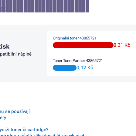
iálů
Originální toner 43865721
0,31 Kč
tisk
patibilní náplně
Toner TonerPartner 43865721
0,12 Kč
mu se používají
nery
drží toner či cartridge?
prázdnou náplň zlikvidovat či zrecyklovat