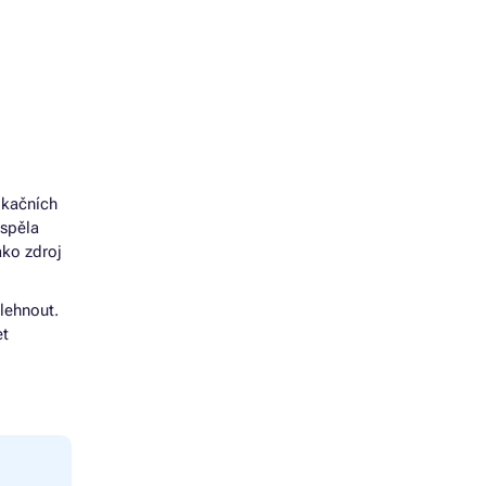
ikačních
uspěla
ako zdroj
lehnout.
et