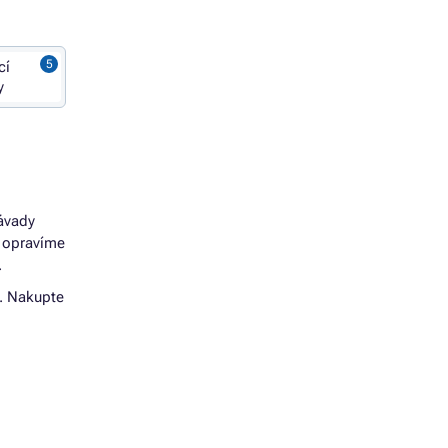
cí
y
závady
u opravíme
.
t. Nakupte