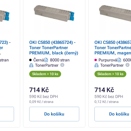
23) -
OKI C5850 (43865724) -
OKI C5850 (438657
er
Toner TonerPartner
Toner TonerPartne
PREMIUM, black (černý)
PREMIUM, magen
(purpurový)
stran
Černá
8000 stran
Purpurová
6000
TonerPartner
TonerPartner
Skladem > 10 ks
Skladem > 10 ks
714 Kč
714 Kč
590 Kč bez DPH
590 Kč bez DPH
0,09 Kč / strana
0,12 Kč / strana
Do košíku
Do košíku