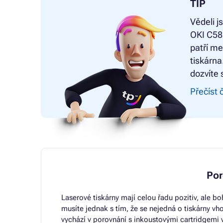
TIP
Vědeli j
OKI C58
patří me
tiskárna
dozvíte s
Přečíst 
Por
Laserové tiskárny mají celou řadu pozitiv, ale bo
musíte jednak s tím, že se nejedná o tiskárny vho
vychází v porovnání s inkoustovými cartridgemi 