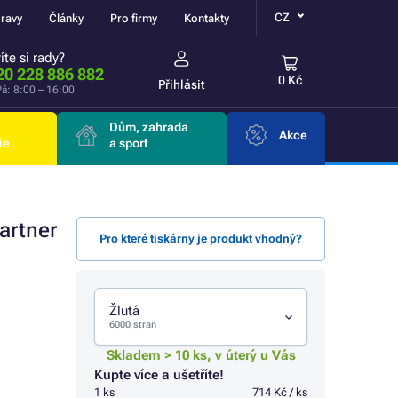
CZ
ravy
Články
Pro firmy
Kontakty
íte si rady?
20 228 886 882
0 Kč
Přihlásit
á: 8:00 – 16:00
Dům, zahrada
Akce
ie
a sport
artner
Pro které tiskárny je produkt vhodný?
Žlutá
6000 stran
Skladem > 10 ks, v úterý u Vás
Kupte více a ušetříte!
1 ks
714 Kč / ks