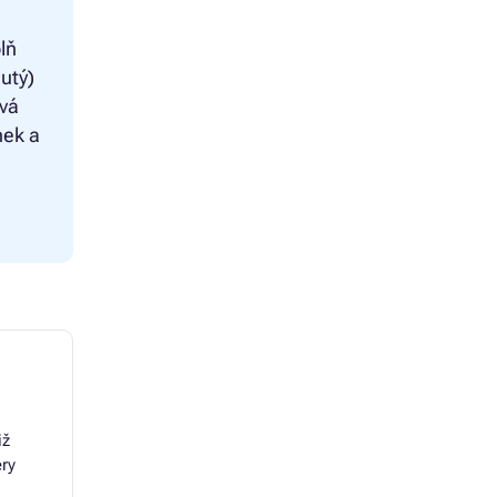
lň
utý)
ová
nek a
iž
ery