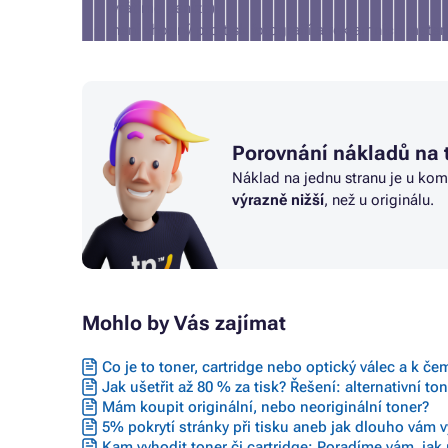
vrátíme peníze)
není vhodný pro tisk fotografií a reklamních mater
Porovnání nákladů na 
Náklad na jednu stranu je u kom
výrazně nižší
, než u originálu.
Mohlo by Vás zajímat
Co je to toner, cartridge nebo optický válec a k če
Jak ušetřit až 80 % za tisk? Řešení: alternativní to
Mám koupit originální, nebo neoriginální toner?
5% pokrytí stránky při tisku aneb jak dlouho vám vy
Kam vyhodit toner či cartridge: Poradíme vám, jak 