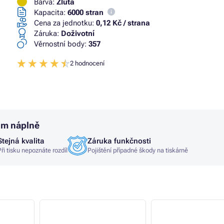
Barva:
Žlutá
Kapacita:
6000 stran
Cena za jednotku:
0,12 Kč / strana
Záruka:
Doživotní
Věrnostní body:
357
2 hodnocení
um náplně
Stejná kvalita
Záruka funkčnosti
Při tisku nepoznáte rozdíl
Pojištění případné škody na tiskárně