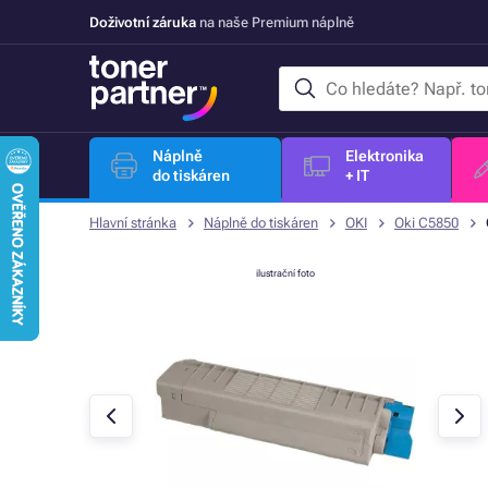
Doživotní záruka
na naše Premium náplně
Náplně
Elektronika
do tiskáren
+ IT
Hlavní stránka
Náplně do tiskáren
OKI
Oki C5850
ilustrační foto