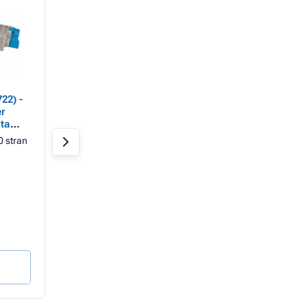
22) -
Oki C5850 (43865721) -
Oki 43870021 - opt
r
toner, yellow (žlutý)
jednotka, yellow (ž
ta
 stran
Žlutá
6000 stran
Žlutá
20000 str
Oki
Oki
Skladem > 10 ks
Skladem 4 ks
7 155 Kč
2 211 Kč
1 835 Kč
2 108 Kč
1 517 Kč bez DPH
1 742 Kč bez DPH
0,31 Kč / strana
0,11 Kč / strana
Do košíku
Do košíku