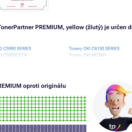
TonerPartner PREMIUM, yellow (žlutý) je určen 
KI C5950 SERIES
Tonery OKI C6150 SERIES
KI C5950CDTN
Tonery OKI MC560
KI C5950DN
Tonery OKI MC560 PLUS
KI C5950DTN
Tonery OKI MC560DN
KI C5950N
Tonery OKI MC560N
EMIUM oproti originálu
jme tuto náplň (v takovém případě Vám