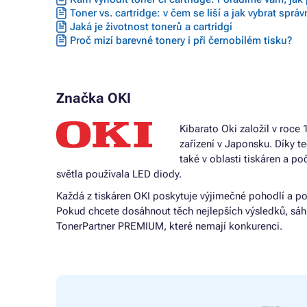
Toner vs. cartridge: v čem se liší a jak vybrat sprá
Jaká je životnost tonerů a cartridgí
Proč mizí barevné tonery i při černobílém tisku?
Značka OKI
Kibarato Oki založil v roc
zařízení v Japonsku. Díky 
také v oblasti tiskáren a po
světla používala LED diody.
Každá z tiskáren OKI poskytuje výjimečné pohodlí a po
Pokud chcete dosáhnout těch nejlepších výsledků, sáhn
TonerPartner PREMIUM, které nemají konkurenci.