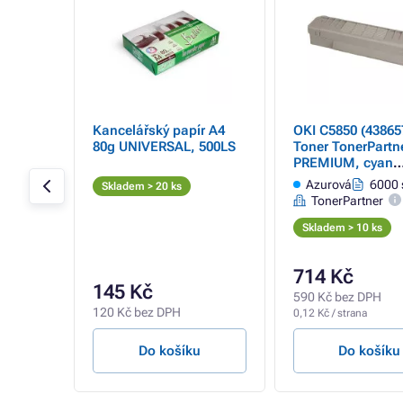
ptická
Kancelářský papír A4
OKI C5850 (438657
80g UNIVERSAL, 500LS
Toner TonerPartn
PREMIUM, cyan
(azurový)
 stran
Azurová
6000 
Skladem > 20 ks
TonerPartner
Skladem > 10 ks
714 Kč
145 Kč
590 Kč bez DPH
120 Kč bez DPH
0,12 Kč / strana
u
Do košíku
Do košíku