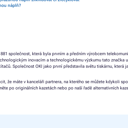
vnou náplň?
e 1881 společnost, která byla prvním a předním výrobcem telekomun
technologickým inovacím a technologickému výzkumu tato značka 
čítačů. Společnost OKI jako první představila světu tiskárnu, která j
cit, že máte v kanceláři partnera, na kterého se můžete kdykoli spo
ěte po originálních kazetách nebo po naší řadě alternativních kaz