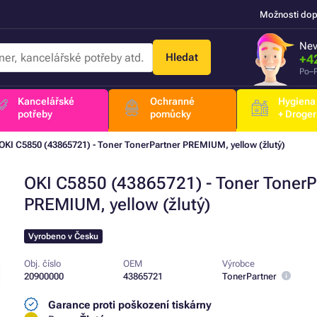
Možnosti dop
Nev
Hledat
+4
Po–P
Kancelářské
Ochranné
Hygiena
potřeby
pomůcky
+ Droger
OKI C5850 (43865721) - Toner TonerPartner PREMIUM, yellow (žlutý)
OKI C5850 (43865721) - Toner TonerP
PREMIUM, yellow (žlutý)
Vyrobeno v Česku
Obj. číslo
OEM
Výrobce
20900000
43865721
TonerPartner
Garance proti poškození tiskárny