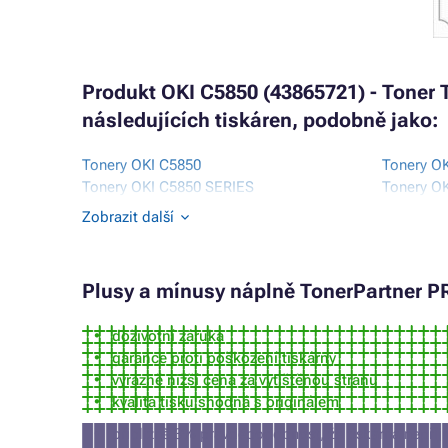
Produkt OKI C5850 (43865721) - Toner 
následujících tiskáren, podobně jako:
Tonery OKI C5850
Tonery O
Tonery OKI C5850 SERIES
Tonery O
Tonery OKI C5850DN
Tonery O
Zobrazit další
Tonery OKI C5850N
Tonery O
Tonery OKI C5950
Tonery O
Plusy a mínusy
náplně
TonerPartner PR
doživotní záruka
garance proti poškození tiskárny
výrazně nižší cena za vytištěnou stranu
kvalita tisku shodná s originálem
přibližně 3% pravděpodobnost, že tiskárna nepří