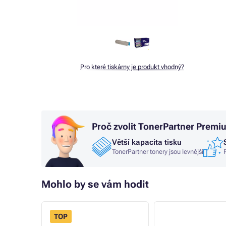
Pro které tiskárny je produkt vhodný?
Proč zvolit TonerPartner Premi
Větší kapacita tisku
TonerPartner tonery jsou levnější
Mohlo by se vám hodit
TOP
- 4%