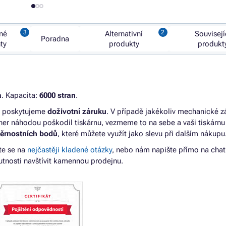
né
Alternativní
Souvisejí
Poradna
nty
produkty
produkt
á
. Kapacita:
6000 stran
.
ám poskytujeme
doživotní záruku
. V případě jakékoliv mechanické 
er náhodou poškodil tiskárnu, vezmeme to na sebe a vaši tiskárn
věrnostních bodů
, které můžete využít jako slevu při dalším nákupu
te se na
nejčastěji kladené otázky
, nebo nám napište přímo na cha
tnosti navštívit kamennou prodejnu.