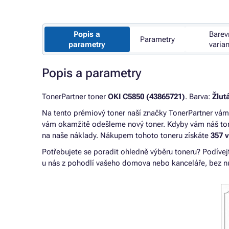
Popis a
Barev
Parametry
parametry
varia
Popis a parametry
TonerPartner toner
OKI C5850 (43865721)
. Barva:
Žlut
Na tento prémiový toner naší značky TonerPartner v
vám okamžitě odešleme nový toner. Kdyby vám náš ton
na naše náklady. Nákupem tohoto toneru získáte
357 
Potřebujete se poradit ohledně výběru toneru? Podívej
u nás z pohodlí vašeho domova nebo kanceláře, bez nu