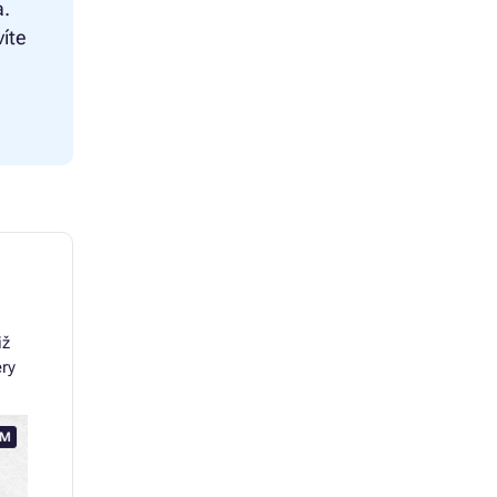
a.
víte
iž
ery