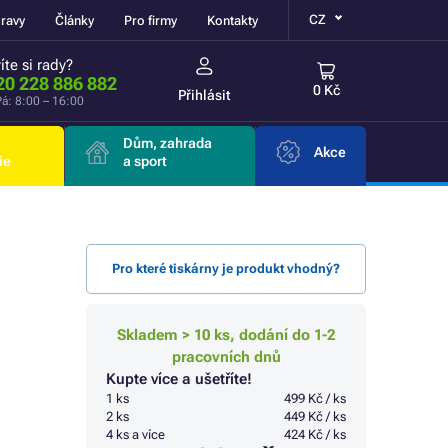
CZ
ravy
Články
Pro firmy
Kontakty
íte si rady?
20 228 886 882
0 Kč
Přihlásit
á: 8:00 – 16:00
Dům, zahrada
Akce
ie
a sport
Pro které tiskárny je produkt vhodný?
Skladem > 10 ks, dodání do 1-2
pracovních dnů
Kupte více a ušetříte!
1 ks
499 Kč / ks
2 ks
449 Kč / ks
4 ks a více
424 Kč / ks