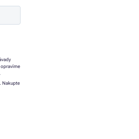
závady
u opravíme
.
t. Nakupte