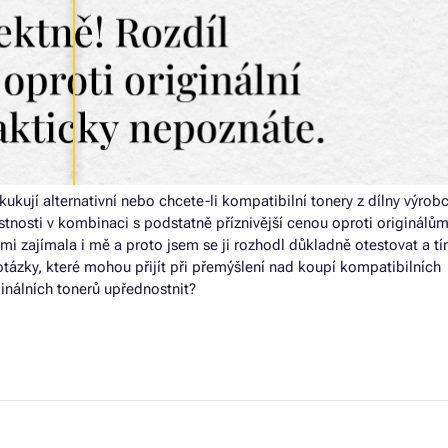
ukují alternativní nebo chcete-li kompatibilní tonery z dílny výrob
vlastnosti v kombinaci s podstatně příznivější cenou oproti originálům
lmi zajímala i mě a proto jsem se ji rozhodl důkladně otestovat a t
tázky, které mohou přijít při přemýšlení nad koupí kompatibilních
inálních tonerů upřednostnit?