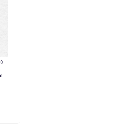
ců
.
ím