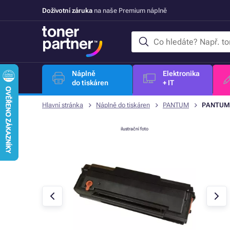
Doživotní záruka
na naše Premium náplně
Náplně
Elektronika
do tiskáren
+ IT
Hlavní stránka
Náplně do tiskáren
PANTUM
PANTUM P
ilustrační foto