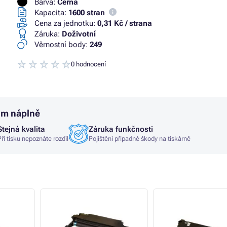
Barva:
Černá
Kapacita:
1600 stran
Cena za jednotku:
0,31 Kč / strana
Záruka:
Doživotní
Věrnostní body:
249
0 hodnocení
um náplně
Stejná kvalita
Záruka funkčnosti
Při tisku nepoznáte rozdíl
Pojištění případné škody na tiskárně