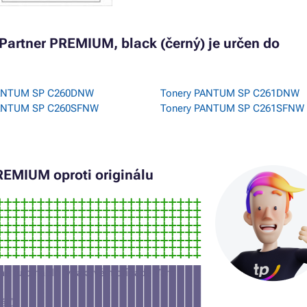
artner PREMIUM, black (černý) je určen do
PANTUM SP C260DNW
Tonery PANTUM SP C261DNW
PANTUM SP C260SFNW
Tonery PANTUM SP C261SFNW
EMIUM oproti originálu
jme tuto náplň (v takovém případě Vám
iálů