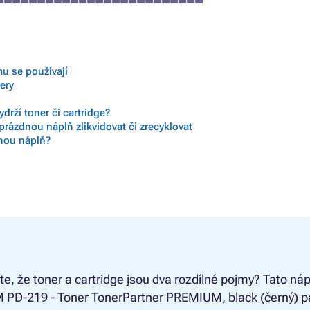
mu se používají
nery
drží toner či cartridge?
prázdnou náplň zlikvidovat či zrecyklovat
vnou náplň?
ste, že toner a cartridge jsou dva rozdílné pojmy? Tato náp
PD-219 - Toner TonerPartner PREMIUM, black (černý) pa