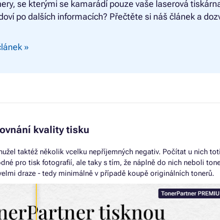
ery, se kterými se kamarádí pouze vaše laserová tiskárn
doví po dalších informacích? Přečtěte si náš článek a doz
článek »
ovnání kvality tisku
hužel taktéž několik vcelku nepříjemných negativ. Počítat u nich tot
dné pro tisk fotografií, ale taky s tím, že náplně do nich neboli ton
velmi draze - tedy minimálně v případě koupě originálních tonerů.