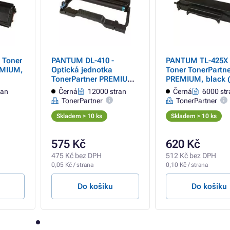
 Toner
PANTUM DL-410 -
PANTUM TL-425X 
EMIUM,
Optická jednotka
Toner TonerPartne
TonerPartner PREMIUM,
PREMIUM, black (
black (černá)
ran
Černá
12000 stran
Černá
6000 str
TonerPartner
TonerPartner
Skladem > 10 ks
Skladem > 10 ks
575 Kč
620 Kč
475 Kč bez DPH
512 Kč bez DPH
0,05 Kč / strana
0,10 Kč / strana
Do košíku
Do košíku