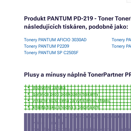
Produkt PANTUM PD-219 - Toner TonerP
následujících tiskáren, podobně jako:
Tonery PANTUM AFICIO 3030AD
Tonery 
Tonery PANTUM P2209
Tonery 
Tonery PANTUM SP C250SF
Plusy a mínusy
náplně
TonerPartner PR
doživotní záruka
garance proti poškození tiskárny
výrazně nižší cena za vytištěnou stranu
kvalita tisku shodná s originálem
přibližně 3% pravděpodobnost, že tiskárna nepří
vrátíme peníze)
není vhodný pro tisk fotografií a reklamních mater