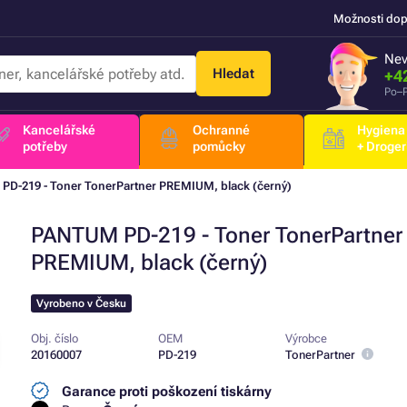
Možnosti dop
Nev
Hledat
+4
Po–P
Kancelářské
Ochranné
Hygiena
potřeby
pomůcky
+ Droger
D-219 - Toner TonerPartner PREMIUM, black (černý)
PANTUM PD-219 - Toner TonerPartner
PREMIUM, black (černý)
Vyrobeno v Česku
Obj. číslo
OEM
Výrobce
20160007
PD-219
TonerPartner
Garance proti poškození tiskárny