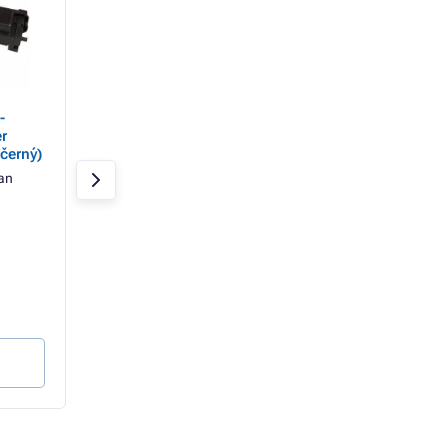
-
Kancelářský papír A4
PANTUM PA-210 - 
r
80g UNIVERSAL, 500LS
TonerPartner PRE
černý)
black (černý)
an
Černá
1600 str
Skladem > 20 ks
TonerPartner
Skladem > 10 ks
868 Kč
145 Kč
717 Kč bez DPH
120 Kč bez DPH
0,54 Kč / strana
Do košíku
Do košíku