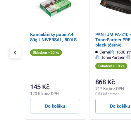
 -
Kancelářský papír A4
PANTUM PA-210 -
er
80g UNIVERSAL, 500LS
TonerPartner PR
(černý)
black (černý)
ran
Černá
1600 st
Skladem > 20 ks
TonerPartner
Skladem > 10 ks
868 Kč
145 Kč
717 Kč bez DPH
120 Kč bez DPH
0,54 Kč / strana
u
Do košíku
Do košíku