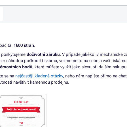
apacita:
1600 stran
.
ám poskytujeme
doživotní záruku
. V případě jakékoliv mechanické 
er náhodou poškodil tiskárnu, vezmeme to na sebe a vaši tiskárn
věrnostních bodů
, které můžete využít jako slevu při dalším nákupu
te se na
nejčastěji kladené otázky
, nebo nám napište přímo na cha
tnosti navštívit kamennou prodejnu.