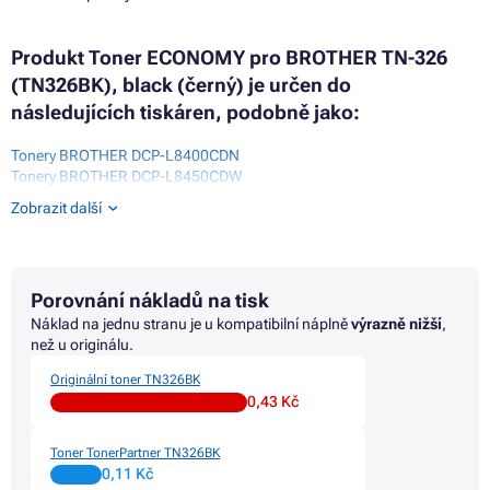
Produkt Toner ECONOMY pro BROTHER TN-326
(TN326BK), black (černý) je určen do
následujících tiskáren, podobně jako:
Tonery BROTHER DCP-L8400CDN
Tonery BROTHER DCP-L8450CDW
Tonery BROTHER HL-L8250CDN
Zobrazit další
Tonery BROTHER HL-L8350 SERIES
Tonery BROTHER HL-L8350CDW
Tonery BROTHER HL-L8350CDWT
Tonery BROTHER HL-L9200CDWT
Porovnání nákladů na tisk
Tonery BROTHER MFC-L8600CDW
Tonery BROTHER MFC-L8650CDW
Náklad na jednu stranu je u kompatibilní náplně
výrazně nižší
,
Tonery BROTHER MFC-L8850CDW
než u originálu.
Originální toner TN326BK
0,43 Kč
Toner TonerPartner TN326BK
0,11 Kč