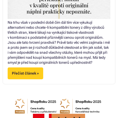
Na trhu však v poslední době čím dál tím více vykukují
alternativní nebo chcete-li kompatibilní tonery z dílny výrobců
třetích stran, které lákají na vynikající tiskové vlastnosti
v kombinaci s podstatně příznivější cenou oproti originálům.
Jsou ale tato tvrzení pravdivá? Právě tato věc velmi zajímala i mě
a proto jsem se ji rozhodl důkladně otestovat a tím jak sobě, tak
i vám odpovědět na snad všechny otázky, které mohou přijít při
přemýšlení nad koupí kompatibilních tonerů na mysl. Má tedy
smysl je před koupí originálních tonerů upřednostnit?
Přečíst článek »