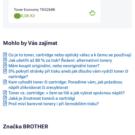
Toner Economy TN326BK
0,06 Kč
Mohlo by Vás zajímat
Co je to toner, cartridge nebo optický válec a k čemu se používají
Jak ušetřit až 80 % za tisk? Řešení: alternativní tonery
Mám koupit originální, nebo neoriginální toner?
5% pokrytí stránky při tisku aneb jak dlouho vám vydrží toner či
cartridge?
Kam vyhodit toner či cartridge: Poradíme vám, jak prázdnou
náplň zlikvidovat či zrecyklovat
Toner vs. cartridge: v čem se liší a jak vybrat správnou náplň?
Jaká je životnost tonerů a cartridgí
Proč mizí barevné tonery i při černobílém tisku?
Značka BROTHER