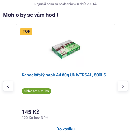
Nejnižší cena za posledních 30 dnů:
220 Kč
Mohlo by se vám hodit
TOP
 15%
ER
Kancelářský papír A4 80g UNIVERSAL, 500LS
Ton
(TN
Č
Skladem > 20 ks
Skl
76
145 Kč
631 
120 Kč bez DPH
0,31 
Do košíku