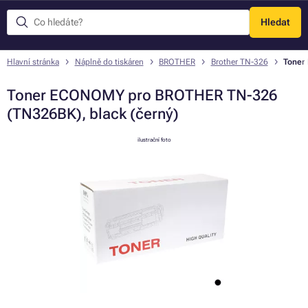
Hledat
Menu
Hlavní stránka
Náplně do tiskáren
BROTHER
Brother TN-326
Toner
Toner ECONOMY pro BROTHER TN-326
(TN326BK), black (černý)
ilustrační foto