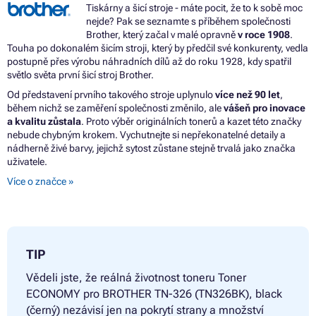
Tiskárny a šicí stroje - máte pocit, že to k sobě moc
nejde? Pak se seznamte s příběhem společnosti
Brother, který začal v malé opravně
v roce 1908
.
Touha po dokonalém šicím stroji, který by předčil své konkurenty, vedla
postupně přes výrobu náhradních dílů až do roku 1928, kdy spatřil
světlo světa první šicí stroj Brother.
Od představení prvního takového stroje uplynulo
více než 90 let
,
během nichž se zaměření společnosti změnilo, ale
vášeň pro inovace
a kvalitu zůstala
. Proto výběr originálních tonerů a kazet této značky
nebude chybným krokem. Vychutnejte si nepřekonatelné detaily a
nádherně živé barvy, jejichž sytost zůstane stejně trvalá jako značka
uživatele.
Více o značce »
TIP
Vědeli jste, že reálná životnost toneru
Toner
ECONOMY pro BROTHER TN-326 (TN326BK), black
(černý) nezávisí jen na pokrytí strany a množství