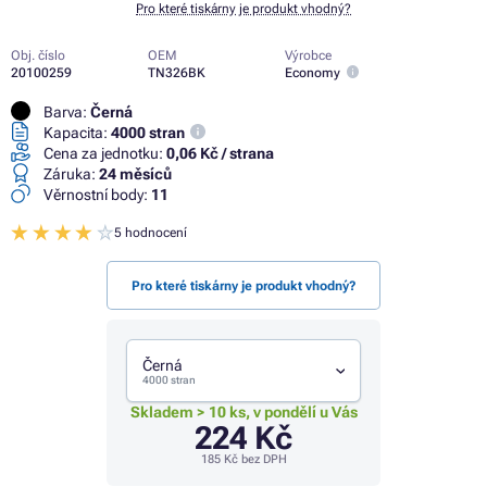
Pro které tiskárny je produkt vhodný?
Obj. číslo
OEM
Výrobce
20100259
TN326BK
Economy
Barva:
Černá
Kapacita:
4000 stran
Cena za jednotku:
0,06 Kč / strana
Záruka:
24 měsíců
Věrnostní body:
11
5 hodnocení
Pro které tiskárny je produkt vhodný?
Černá
4000 stran
Skladem > 10 ks, v pondělí u Vás
224 Kč
185 Kč
bez DPH