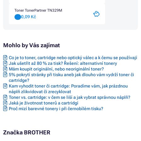
Toner TonerPartner TN329M
0,09 Kč
Mohlo by Vás zajímat
Co je to toner, cartridge nebo optický válec a k čemu se používají
Jak ušetřit až 80 % za tisk? Řešení: alternativní tonery
Mám koupit originální, nebo neoriginální toner?
5% pokrytí stránky při tisku aneb jak dlouho vám vydrží toner či
cartridge?
Kam vyhodit toner či cartridge: Poradíme vám, jak prázdnou
náplň zlikvidovat či zrecyklovat
Toner vs. cartridge: v čem se liší a jak vybrat správnou náplň?
Jaká je životnost tonerů a cartridgí
Proč mizí barevné tonery i při černobílém tisku?
Značka BROTHER