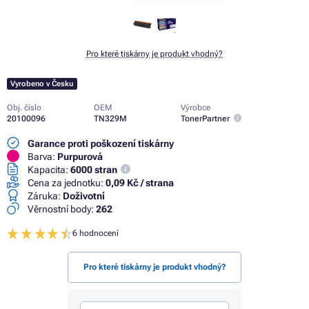
Pro které tiskárny je produkt vhodný?
Vyrobeno v Česku
Obj. číslo
OEM
Výrobce
20100096
TN329M
TonerPartner
Garance proti poškození tiskárny
Barva:
Purpurová
Kapacita:
6000 stran
Cena za jednotku:
0,09 Kč / strana
Záruka:
Doživotní
Věrnostní body:
262
6 hodnocení
Pro které tiskárny je produkt vhodný?