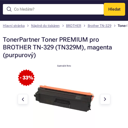
Hledat
Menu
Hlavní stránka
Náplně do tiskáren
BROTHER
Brother TN-329
Toner
TonerPartner Toner PREMIUM pro
BROTHER TN-329 (TN329M), magenta
(purpurový)
ilustrační foto
- 33%