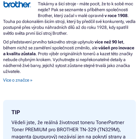
Tiskárny a šicí stroje - máte pocit, že to k sobě moc
nejde? Pak se seznamte s příběhem společnosti
Brother, který začal v malé opravně
v roce 1908
.
Touha po dokonalém šicím stroji, který by předčil své konkurenty, vedla
postupně přes výrobu náhradních dílů až do roku 1928, kdy spatřil
světlo světa první šicí stroj Brother.
Od představení prvního takového stroje uplynulo
více než 90 let
,
během nichž se zaměření společnosti změnilo, ale
vášeň pro inovace
a kvalitu zůstala
. Proto výběr originálních tonerů a kazet této značky
nebude chybným krokem. Vychutnejte si nepřekonatelné detaily a
nádherně živé barvy, jejichž sytost zůstane stejně trvalá jako značka
uživatele.
Více o značce »
TIP
Vědeli jste, že reálná životnost toneru
TonerPartner
Toner PREMIUM pro BROTHER TN-329 (TN329M),
magenta (purpurový) nezávisí jen na pokrytí strany a