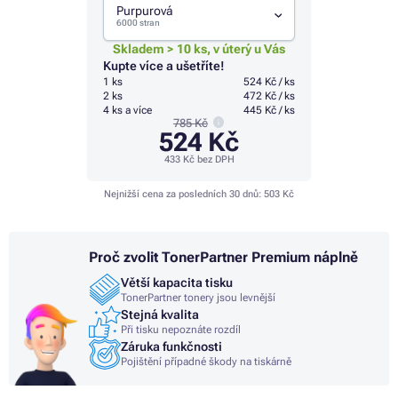
Purpurová
6000 stran
Skladem > 10 ks, v úterý u Vás
Kupte více a ušetříte!
1 ks
524 Kč / ks
2 ks
472 Kč / ks
4 ks a více
445 Kč / ks
785 Kč
524 Kč
433 Kč
bez DPH
Nejnižší cena za posledních 30 dnů:
503 Kč
Proč zvolit TonerPartner Premium náplně
Větší kapacita tisku
TonerPartner tonery jsou levnější
Stejná kvalita
Při tisku nepoznáte rozdíl
Záruka funkčnosti
Pojištění případné škody na tiskárně