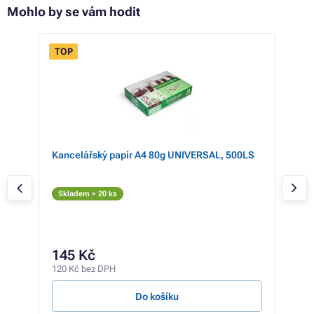
Mohlo by se vám hodit
TOP
Kancelářský papír A4 80g UNIVERSAL, 500LS
Ton
TN-
Č
Skladem > 20 ks
Skl
785 
52
145 Kč
433 
120 Kč bez DPH
0,09 
Do košíku