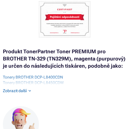
Produkt TonerPartner Toner PREMIUM pro
BROTHER TN-329 (TN329M), magenta (purpurový)
je určen do následujících tiskáren, podobně jako:
Tonery BROTHER DCP-L8400CDN
Tonery BROTHER DCP-L8450CDW
Tonery BROTHER HL-L8250CDN
Zobrazit další
Tonery BROTHER HL-L8350 SERIES
Tonery BROTHER HL-L8350CDW
Tonery BROTHER HL-L8350CDWT
Tonery BROTHER HL-L9200CDWT
Tonery BROTHER MFC-L8600CDW
Tonery BROTHER MFC-L8650CDW
Tonery BROTHER MFC-L8850CDW