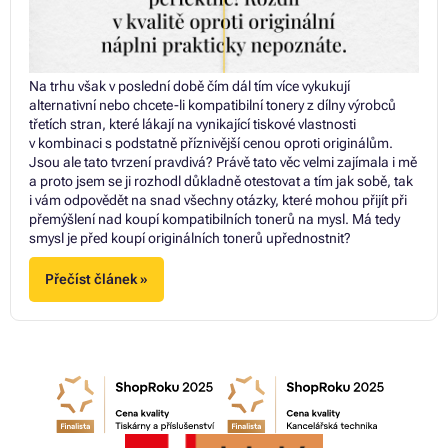
Na trhu však v poslední době čím dál tím více vykukují
alternativní nebo chcete-li kompatibilní tonery z dílny výrobců
třetích stran, které lákají na vynikající tiskové vlastnosti
v kombinaci s podstatně příznivější cenou oproti originálům.
Jsou ale tato tvrzení pravdivá? Právě tato věc velmi zajímala i mě
a proto jsem se ji rozhodl důkladně otestovat a tím jak sobě, tak
i vám odpovědět na snad všechny otázky, které mohou přijít při
přemýšlení nad koupí kompatibilních tonerů na mysl. Má tedy
smysl je před koupí originálních tonerů upřednostnit?
Přečíst článek »