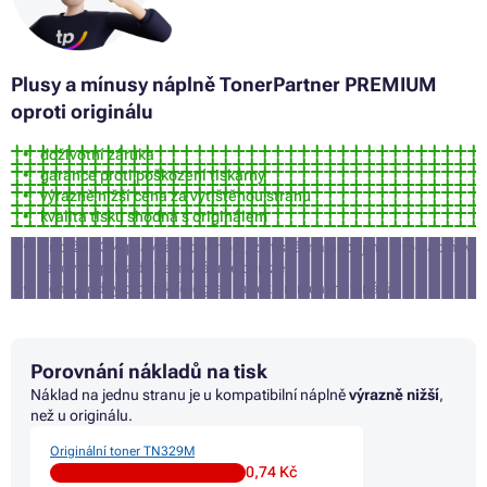
Plusy a mínusy
náplně
TonerPartner PREMIUM
oproti originálu
doživotní záruka
garance proti poškození tiskárny
výrazně nižší cena za vytištěnou stranu
kvalita tisku shodná s originálem
přibližně 3% pravděpodobnost, že tiskárna nepříjme tuto náplň (v
takovém případě Vám vrátíme peníze)
není vhodný pro tisk fotografií a reklamních materiálů
Porovnání nákladů na tisk
Náklad na jednu stranu je u kompatibilní náplně
výrazně nižší
,
než u originálu.
Originální toner TN329M
0,74 Kč