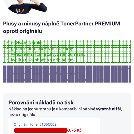
Plusy a mínusy
náplně
TonerPartner PREMIUM
oproti originálu
doživotní záruka
garance proti poškození tiskárny
výrazně nižší cena za vytištěnou stranu
kvalita tisku shodná s originálem
přibližně 3% pravděpodobnost, že tiskárna nepříjme tuto náplň (v
takovém případě Vám vrátíme peníze)
není vhodný pro tisk fotografií a reklamních materiálů
Porovnání nákladů na tisk
Náklad na jednu stranu je u kompatibilní náplně
výrazně nižší
,
než u originálu.
Originální toner 5105C002
0,75 Kč