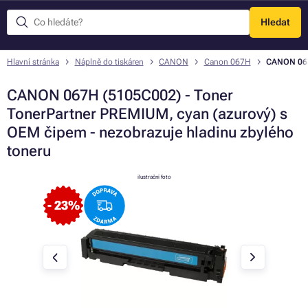
Hledat
Menu
Hlavní stránka
Náplně do tiskáren
CANON
Canon 067H
CANON 067
CANON 067H (5105C002) - Toner
TonerPartner PREMIUM, cyan (azurový) s
OEM čipem - nezobrazuje hladinu zbylého
toneru
ilustrační foto
- 23%