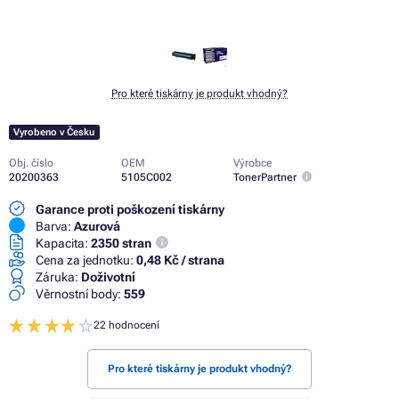
Pro které tiskárny je produkt vhodný?
Vyrobeno v Česku
Obj. číslo
OEM
Výrobce
20200363
5105C002
TonerPartner
Garance proti poškození tiskárny
Barva:
Azurová
Kapacita:
2350 stran
Cena za jednotku:
0,48 Kč / strana
Záruka:
Doživotní
Věrnostní body:
559
22 hodnocení
Pro které tiskárny je produkt vhodný?