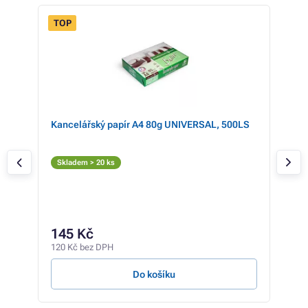
TOP
- 4%
ý)
Kancelářský papír A4 80g UNIVERSAL, 500LS
CAN
PRE
nez
Č
Skladem > 20 ks
Skl
1 44
1 
145 Kč
925 
120 Kč bez DPH
0,36 
Do košíku