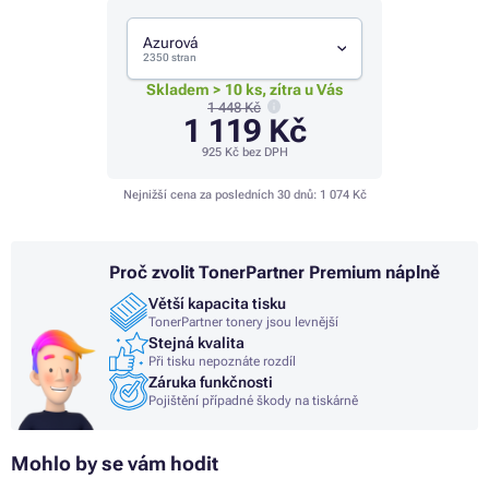
Azurová
2350 stran
Skladem > 10 ks, zítra u Vás
1 448 Kč
1 119 Kč
925 Kč
bez DPH
Nejnižší cena za posledních 30 dnů:
1 074 Kč
Proč zvolit TonerPartner Premium náplně
Větší kapacita tisku
TonerPartner tonery jsou levnější
Stejná kvalita
Při tisku nepoznáte rozdíl
Záruka funkčnosti
Pojištění případné škody na tiskárně
Mohlo by se vám hodit