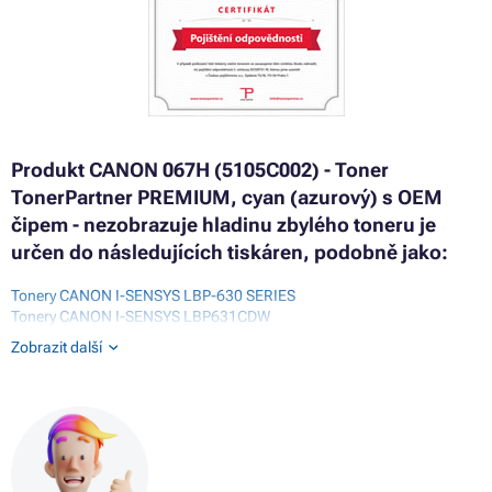
Produkt CANON 067H (5105C002) - Toner
TonerPartner PREMIUM, cyan (azurový) s OEM
čipem - nezobrazuje hladinu zbylého toneru je
určen do následujících tiskáren, podobně jako:
Tonery CANON I-SENSYS LBP-630 SERIES
Tonery CANON I-SENSYS LBP631CDW
Tonery CANON I-SENSYS LBP631CW
Zobrazit další
Tonery CANON I-SENSYS LBP633CDW
Tonery CANON I-SENSYS MF650 SERIES
Tonery CANON I-SENSYS MF651CW
Tonery CANON I-SENSYS MF655 CDW
Tonery CANON I-SENSYS MF655CX
Tonery CANON I-SENSYS MF657 CDW