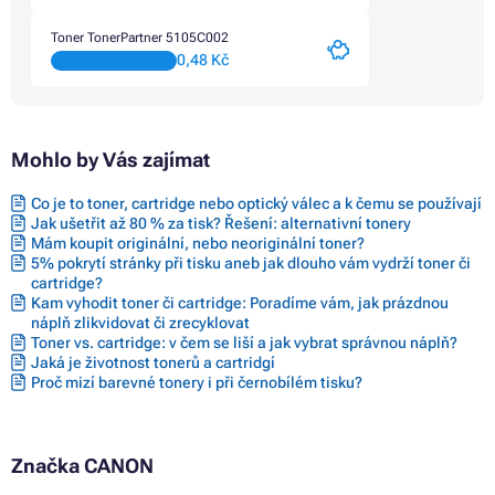
Toner TonerPartner 5105C002
0,48 Kč
Mohlo by Vás zajímat
Co je to toner, cartridge nebo optický válec a k čemu se používají
Jak ušetřit až 80 % za tisk? Řešení: alternativní tonery
Mám koupit originální, nebo neoriginální toner?
5% pokrytí stránky při tisku aneb jak dlouho vám vydrží toner či
cartridge?
Kam vyhodit toner či cartridge: Poradíme vám, jak prázdnou
náplň zlikvidovat či zrecyklovat
Toner vs. cartridge: v čem se liší a jak vybrat správnou náplň?
Jaká je životnost tonerů a cartridgí
Proč mizí barevné tonery i při černobílém tisku?
Značka CANON