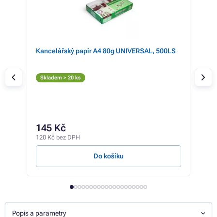
cyan
Kancelářský papír A4 80g UNIVERSAL, 500LS
Can
inu
Č
Skladem > 20 ks
Sk
4 12
3 
145 Kč
3 19
120 Kč bez DPH
0,51 
Do košíku
Popis a parametry