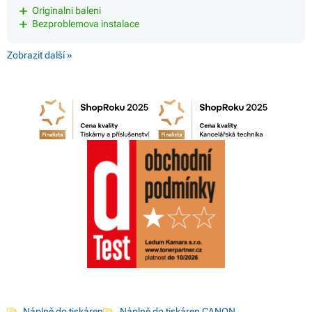
Originalni baleni
Bezproblemova instalace
Zobrazit další »
Náplně do tiskáren
Náplně do tiskáren CANON