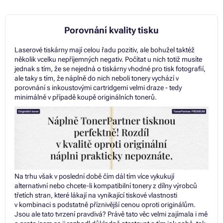
Porovnání kvality tisku
Laserové tiskárny mají celou řadu pozitiv, ale bohužel taktéž
několik vcelku nepříjemných negativ. Počítat u nich totiž musíte
jednak s tím, že se nejedná o tiskárny vhodné pro tisk fotografií,
ale taky s tím, že náplně do nich neboli tonery vychází v
porovnání s inkoustovými cartridgemi velmi draze - tedy
minimálně v případě koupě originálních tonerů.
Na trhu však v poslední době čím dál tím více vykukují
alternativní nebo chcete-li kompatibilní tonery z dílny výrobců
třetích stran, které lákají na vynikající tiskové vlastnosti
v kombinaci s podstatně příznivější cenou oproti originálům.
Jsou ale tato tvrzení pravdivá? Právě tato věc velmi zajímala i mě