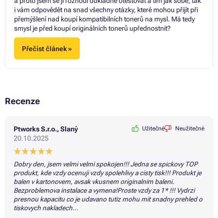
a proto jsem se ji rozhodl důkladně otestovat a tím jak sobě, tak
i vám odpovědět na snad všechny otázky, které mohou přijít při
přemýšlení nad koupí kompatibilních tonerů na mysl. Má tedy
smysl je před koupí originálních tonerů upřednostnit?
Přečíst článek »
Recenze
Ptworks S.r.o., Slaný
Užitečné
Neužitečné
20.10.2025
Dobry den, jsem velmi velmi spokojen!!! Jedna se spickovy TOP
produkt, kde vzdy ocenuji vzdy spolehlivy a cisty tisk!!! Produkt je
balen v kartonovem, avsak vkusnem originalnim baleni.
Bezproblemova instalace a vymena!Proste vzdy za 1* !!! Vydrzi
presnou kapacitu co je udavano tutiz mohu mit snadny prehled o
tiskovych nakladech...