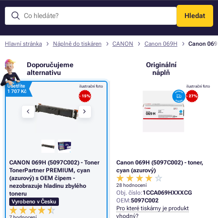
Hledat
Menu
Hlavní stránka
Náplně do tiskáren
CANON
Canon 069H
Canon 069H
Doporučujeme
Originální
alternativu
náplň
Ušetříte
ilustrační foto
ilustrační foto
1 707 Kč
- 15%
- 27%
CANON 069H (5097C002) - Toner
Canon 069H (5097C002) - toner,
TonerPartner PREMIUM, cyan
cyan (azurový)
(azurový) s OEM čipem -
nezobrazuje hladinu zbylého
28 hodnocení
Obj. číslo:
1CCA069HXXXCG
toneru
OEM:
5097C002
Vyrobeno v Česku
Pro které tiskárny je produkt
vhodný?
7 hodnocení