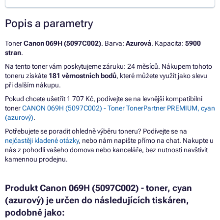
Popis a parametry
Toner
Canon 069H (5097C002)
. Barva:
Azurová
. Kapacita:
5900
stran
.
Na tento toner vám poskytujeme záruku: 24 měsíců. Nákupem tohoto
toneru získáte
181 věrnostních bodů
, které můžete využít jako slevu
při dalším nákupu.
Pokud chcete ušetřit 1 707 Kč, podívejte se na levnější kompatibilní
toner
CANON 069H (5097C002) - Toner TonerPartner PREMIUM, cyan
(azurový)
.
Potřebujete se poradit ohledně výběru toneru? Podívejte se na
nejčastěji kladené otázky
, nebo nám napište přímo na chat. Nakupte u
nás z pohodlí vašeho domova nebo kanceláře, bez nutnosti navštívit
kamennou prodejnu.
Produkt Canon 069H (5097C002) - toner, cyan
(azurový) je určen do následujících tiskáren,
podobně jako: