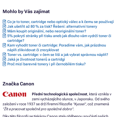
Mohlo by Vás zajímat
Co je to toner, cartridge nebo optický válec a k čemu se používají
Jak ušetřit až 80 % za tisk? Řešení: alternativní tonery
Mám koupit originální, nebo neoriginální toner?
5% pokrytí stránky při tisku aneb jak dlouho vám vydrží toner či
cartridge?
Kam vyhodit toner či cartridge: Poradíme vám, jak prázdnou
náplň zlikvidovat či zrecyklovat
Toner vs. cartridge: v čem se liší a jak vybrat správnou náplň?
Jaká je životnost tonerů a cartridgí
Proč mizí barevné tonery i při černobílém tisku?
Značka Canon
Přední technologická společnost
, která vznikla v
zemi vycházejícího slunce, v Japonsku. Od svého
založení v roce 1937 se drží firemní filozofie
"Kyosei"
, což znamená
"Žít a pracovat společně pro společné dobro"
.
Díky této filozofii se tiskárny Canon staly oblíbenou součástí našich