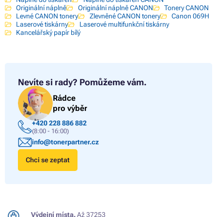
Originální náplně
Originální náplně CANON
Tonery CANON
Levné CANON tonery
Zlevněné CANON tonery
Canon 069H
Laserové tiskárny
Laserové multifunkční tiskárny
Kancelářský papír bílý
Nevíte si rady?
Pomůžeme vám.
Rádce
pro výběr
+420 228 886 882
(8:00 - 16:00)
info@tonerpartner.cz
Chci se zeptat
Výdejní místa.
Až 37253