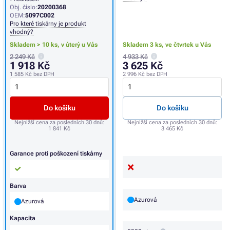
Obj. číslo:
20200368
OEM:
5097C002
Pro které tiskárny je produkt
vhodný?
Skladem > 10 ks,
v úterý u Vás
Skladem 3 ks,
ve čtvrtek u Vás
2 249 Kč
4 933 Kč
1 918 Kč
3 625 Kč
1 585 Kč
bez DPH
2 996 Kč
bez DPH
Do košíku
Do košíku
Nejnižší cena za posledních 30 dnů:
Nejnižší cena za posledních 30 dnů:
1 841 Kč
3 465 Kč
Garance proti poškození tiskárny
Barva
Azurová
Azurová
Kapacita