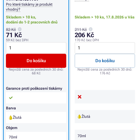
Pro které tiskárny je produkt
vhodný?
Skladem > 10 ks,
Skladem > 10 ks,
17.8.2026 u Vás
dodání do 1-2 pracovních dnů
82 Kč
211 Kč
71 Kč
206 Kč
59 Kč
bez DPH
170 Kč
bez DPH
Do košíku
Do košíku
Nejnižší cena za posledních 30 dnů:
Nejnižší cena za posledních 30 dnů:
68 Kč
176 Kč
Garance proti poškození tiskárny
Barva
Žlutá
Žlutá
Objem
70ml
70ml