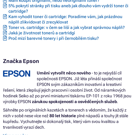
Mám koupit originální, nebo neoriginální toner?
Barvy EPSON ECOTANK L3050
5% pokrytí stránky při tisku aneb jak dlouho vám vydrží toner či
cartridge?
Barvy EPSON ECOTANK L3060
Kam vyhodit toner či cartridge: Poradíme vám, jak prázdnou
Barvy EPSON ECOTANK L3070
náplň zlikvidovat či zrecyklovat
Barvy EPSON ECOTANK L310
Toner vs. cartridge: v čem se liší a jak vybrat správnou náplň?
Barvy EPSON ECOTANK L350
Jaká je životnost tonerů a cartridgí
Barvy EPSON ECOTANK L350 SERIES
Proč mizí barevné tonery i při černobílém tisku?
Barvy EPSON ECOTANK L355
Barvy EPSON ECOTANK L360 SERIES
Barvy EPSON ECOTANK L361
Barvy EPSON ECOTANK L365
Značka Epson
Barvy EPSON ECOTANK L380
Barvy EPSON ECOTANK L380 SERIES
Umění vytvořit něco nového
- to je nejvyšší cíl
Barvy EPSON ECOTANK L382
společnosti EPSON. Již léta přináší společnost
Barvy EPSON ECOTANK L385
EPSON svým zákazníkům inovativní a kreativní
Barvy EPSON ECOTANK L386
řešení, která zlepšují jejich pracovní i osobní život. Od náramkových
Barvy EPSON ECOTANK L455
hodinek Seiko až po první miniaturní tiskárnu EP-101 z roku 1968 jsou
Barvy EPSON ECOTANK L480 SERIES
výrobky EPSON
zárukou spokojenosti a osvědčených služeb
.
Barvy EPSON ECOTANK L485
Barvy EPSON ECOTANK L486
Sáhněte po originálních kazetách a tonerech s vědomím, že každý z
Barvy EPSON ECOTANK L550
nich v sobě nese více než
80 let historie
plné nápadů a touhy jít stále
Barvy EPSON ECOTANK L550 SERIES
kupředu. Vychutnejte si dokonalý tisk, který vám svou kvalitou a
Barvy EPSON ECOTANK L555
trvanlivostí vyrazí dech.
Barvy EPSON ECOTANK L565