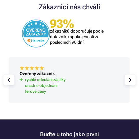
Zákazníci nás chválí
93%
zákazníků doporučuje podle
dotazníku spokojenosti za
posledních 90 dní.
Ověřený zákazník
rychlé odeslání zásilky
snadné objednání
férové ceny
Buďte u toho jako první