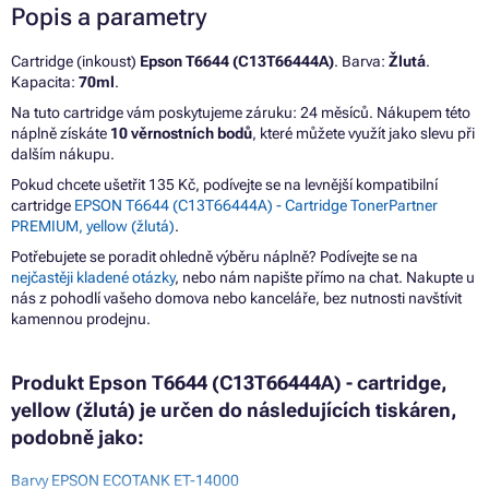
Popis a parametry
Cartridge (inkoust)
Epson T6644 (C13T66444A)
. Barva:
Žlutá
.
Kapacita:
70ml
.
Na tuto cartridge vám poskytujeme záruku: 24 měsíců. Nákupem této
náplně získáte
10 věrnostních bodů
, které můžete využít jako slevu při
dalším nákupu.
Pokud chcete ušetřit 135 Kč, podívejte se na levnější kompatibilní
cartridge
EPSON T6644 (C13T66444A) - Cartridge TonerPartner
PREMIUM, yellow (žlutá)
.
Potřebujete se poradit ohledně výběru náplně? Podívejte se na
nejčastěji kladené otázky
, nebo nám napište přímo na chat. Nakupte u
nás z pohodlí vašeho domova nebo kanceláře, bez nutnosti navštívit
kamennou prodejnu.
Produkt Epson T6644 (C13T66444A) - cartridge,
yellow (žlutá) je určen do následujících tiskáren,
podobně jako:
Barvy EPSON ECOTANK ET-14000