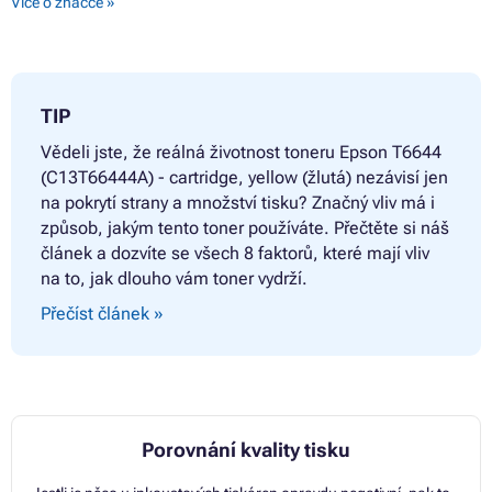
Více o značce »
Barvy EPSON ECOTANK L655
Barvy EPSON EXPRESSION ET-2500 SERIES
Barvy EPSON L100
Barvy EPSON L200
Barvy EPSON L355
TIP
Vědeli jste, že reálná životnost toneru
Epson T6644
(C13T66444A) - cartridge, yellow (žlutá) nezávisí jen
na pokrytí strany a množství tisku? Značný vliv má i
způsob, jakým tento toner používáte. Přečtěte si náš
článek a dozvíte se všech 8 faktorů, které mají vliv
na to, jak dlouho vám toner vydrží.
Přečíst článek »
Porovnání kvality tisku