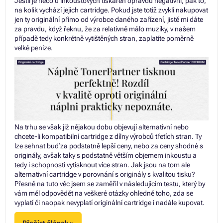
Jestli je něco u inkoustových tiskáren opravdu negativní, pak to,
na kolik vychází jejich cartridge. Pokud jste totiž zvyklí nakupovat
jen ty originální přímo od výrobce daného zařízení, jistě mi dáte
za pravdu, když řeknu, že za relativně málo muziky, v našem
případě tedy konkrétně vytištěných stran, zaplatíte poměrně
velké peníze.
Na trhu se však již nějakou dobu objevují alternativní nebo
chcete-li kompatibilní cartridge z dílny výrobců třetích stran. Ty
lze sehnat buď za podstatně lepší ceny, nebo za ceny shodné s
originály, avšak taky s podstatně větším objemem inkoustu a
tedy i schopností vytisknout více stran. Jak jsou na tom ale
alternativní cartridge v porovnání s originály s kvalitou tisku?
Přesně na tuto věc jsem se zaměřil v následujícím testu, který by
vám měl odpovědět na veškeré otázky ohledně toho, zda se
vyplatí či naopak nevyplatí originální cartridge i nadále kupovat.