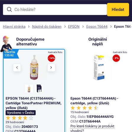
Hledat
Menu
Hlavní stránka
Náplně do tiskáren
EPSON
Epson T6644
Epson T664
Doporučujeme
Originální
alternativu
náplň
Ušetříte
ilustrační foto
ilustrační foto
135 Kč
- 14%
- 2%
EPSON T6644 (C13T66444A) -
Epson T6644 (C13T66444A) -
Cartridge TonerPartner PREMIUM,
cartridge, yellow (žlutá)
yellow (žlutá)
15 hodnocení
Vyrobeno v Česku
Obj. číslo:
1IEPB66444AYG
OEM:
C13T66444A
29 hodnocení
Pro které tiskárny je produkt
Obj. číslo:
20400173
vhodný?
OEM:
C13T66444A