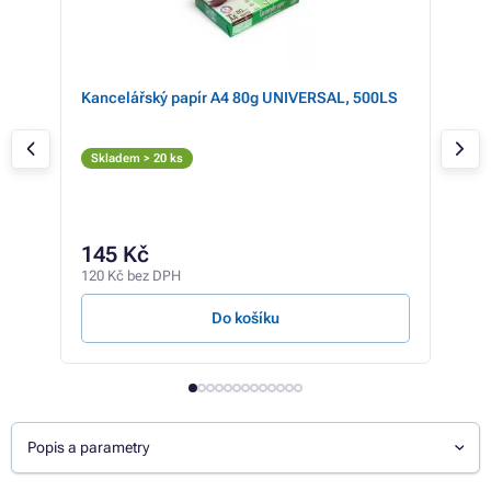
dge
Kancelářský papír A4 80g UNIVERSAL, 500LS
Eps
(če
Č
Skladem > 20 ks
Skl
349 
32
145 Kč
270 
120 Kč bez DPH
2,34 
Do košíku
Popis a parametry