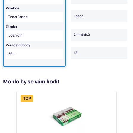
Výrobce
Epson
TonerPartner
Záruka
24 měsíců
Doživotní
Věrnostní body
65
264
Mohlo by se vám hodit
TOP