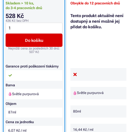
Skladem > 10 ks,
Obvykle do 12 pracovních dnů
do 3-4 pracovních dnů
528 Kč
Tento produkt aktuálně není
436 Kč
bez DPH
dostupný a není možné jej
přidat do košíku.
Do košíku
Nejnižší cena za posledních 30 dnů:
507 Kč
Garance proti poškození tiskárny
Barva
Světle purpurová
Světle purpurová
Objem
80ml
87ml
Cena za jednotku
16,44 Kč / ml
6,07 Kč / ml