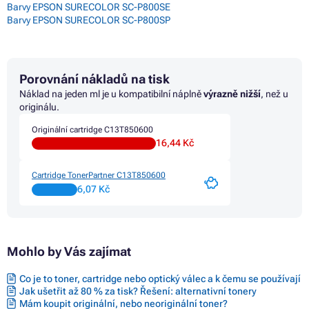
Barvy EPSON SURECOLOR SC-P800SE
Barvy EPSON SURECOLOR SC-P800SP
Porovnání nákladů na tisk
Náklad na jeden ml je u kompatibilní náplně
výrazně nižší
, než u
originálu.
Originální cartridge C13T850600
16,44 Kč
Cartridge TonerPartner C13T850600
6,07 Kč
Mohlo by Vás zajímat
Co je to toner, cartridge nebo optický válec a k čemu se používají
Jak ušetřit až 80 % za tisk? Řešení: alternativní tonery
Mám koupit originální, nebo neoriginální toner?