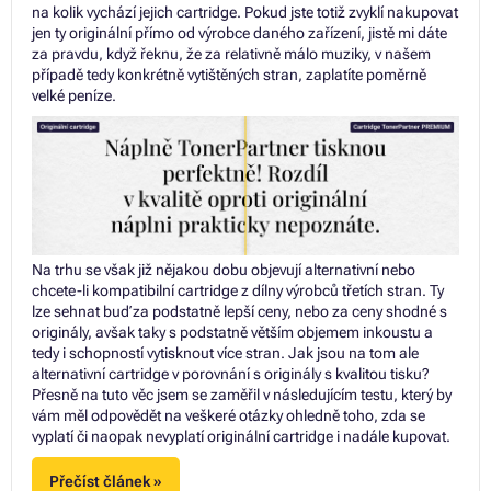
na kolik vychází jejich cartridge. Pokud jste totiž zvyklí nakupovat
jen ty originální přímo od výrobce daného zařízení, jistě mi dáte
za pravdu, když řeknu, že za relativně málo muziky, v našem
případě tedy konkrétně vytištěných stran, zaplatíte poměrně
velké peníze.
Na trhu se však již nějakou dobu objevují alternativní nebo
chcete-li kompatibilní cartridge z dílny výrobců třetích stran. Ty
lze sehnat buď za podstatně lepší ceny, nebo za ceny shodné s
originály, avšak taky s podstatně větším objemem inkoustu a
tedy i schopností vytisknout více stran. Jak jsou na tom ale
alternativní cartridge v porovnání s originály s kvalitou tisku?
Přesně na tuto věc jsem se zaměřil v následujícím testu, který by
vám měl odpovědět na veškeré otázky ohledně toho, zda se
vyplatí či naopak nevyplatí originální cartridge i nadále kupovat.
Přečíst článek »