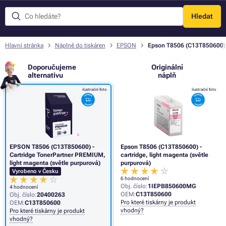
Hledat
Menu
Hlavní stránka
Náplně do tiskáren
EPSON
Epson T8506 (C13T850600) - 
Doporučujeme
Originální
alternativu
náplň
ilustrační foto
ilustrační foto
EPSON T8506 (C13T850600) -
Epson T8506 (C13T850600) -
Cartridge TonerPartner PREMIUM,
cartridge, light magenta (světle
light magenta (světle purpurová)
purpurová)
Vyrobeno v Česku
6 hodnocení
Obj. číslo:
1IEPB850600MG
4 hodnocení
OEM:
C13T850600
Obj. číslo:
20400263
Pro které tiskárny je produkt
OEM:
C13T850600
vhodný?
Pro které tiskárny je produkt
vhodný?