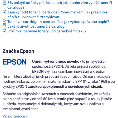
5% pokrytí stránky při tisku aneb jak dlouho vám vydrží toner či
cartridge?
Kam vyhodit toner či cartridge: Poradíme vám, jak prázdnou
náplň zlikvidovat či zrecyklovat
Toner vs. cartridge: v čem se liší a jak vybrat správnou náplň?
Jaká je životnost tonerů a cartridgí
Proč mizí barevné tonery i při černobílém tisku?
Značka Epson
Umění vytvořit něco nového
- to je nejvyšší cíl
společnosti EPSON. Již léta přináší společnost
EPSON svým zákazníkům inovativní a kreativní
řešení, která zlepšují jejich pracovní i osobní život. Od náramkových
hodinek Seiko až po první miniaturní tiskárnu EP-101 z roku 1968 jsou
výrobky EPSON
zárukou spokojenosti a osvědčených služeb
.
Sáhněte po originálních kazetách a tonerech s vědomím, že každý z
nich v sobě nese více než
80 let historie
plné nápadů a touhy jít stále
kupředu. Vychutnejte si dokonalý tisk, který vám svou kvalitou a
trvanlivostí vyrazí dech.
Více o značce »