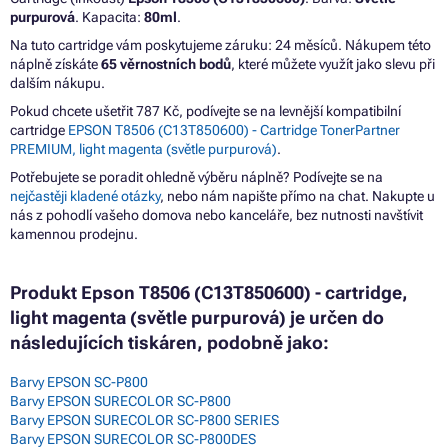
purpurová
. Kapacita:
80ml
.
Na tuto cartridge vám poskytujeme záruku: 24 měsíců. Nákupem této
náplně získáte
65 věrnostních bodů
, které můžete využít jako slevu při
dalším nákupu.
Pokud chcete ušetřit 787 Kč, podívejte se na levnější kompatibilní
cartridge
EPSON T8506 (C13T850600) - Cartridge TonerPartner
PREMIUM, light magenta (světle purpurová)
.
Potřebujete se poradit ohledně výběru náplně? Podívejte se na
nejčastěji kladené otázky
, nebo nám napište přímo na chat. Nakupte u
nás z pohodlí vašeho domova nebo kanceláře, bez nutnosti navštívit
kamennou prodejnu.
Produkt Epson T8506 (C13T850600) - cartridge,
light magenta (světle purpurová) je určen do
následujících tiskáren, podobně jako:
Barvy EPSON SC-P800
Barvy EPSON SURECOLOR SC-P800
Barvy EPSON SURECOLOR SC-P800 SERIES
Barvy EPSON SURECOLOR SC-P800DES