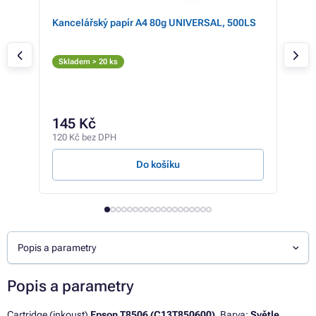
Kancelářský papír A4 80g UNIVERSAL, 500LS
Eps
mag
Sv
Skladem > 20 ks
Sk
1 
145 Kč
1 14
120 Kč bez DPH
17,24
Do košíku
Popis a parametry
Popis a parametry
Cartridge (inkoust)
Epson T8506 (C13T850600)
. Barva:
Světle