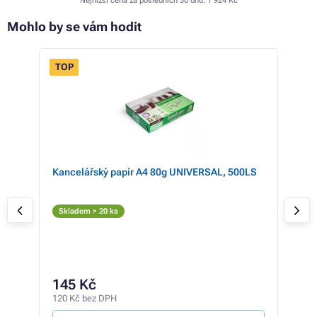
Nejnižší cena za posledních 30 dnů:
1 924 Kč
Mohlo by se vám hodit
TOP
yan
Kancelářský papír A4 80g UNIVERSAL, 500LS
HP 1
Č
Skladem > 20 ks
Sk
2 18
1 
145 Kč
1 59
120 Kč bez DPH
0,96 