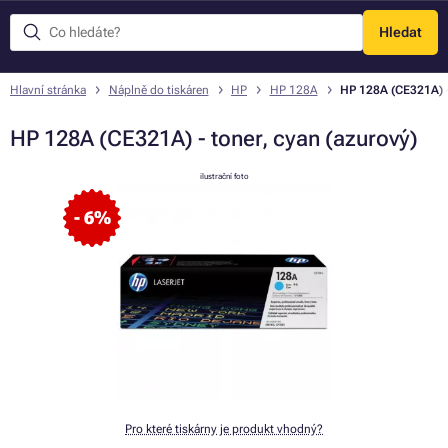
Hledat
Menu
Hlavní stránka
Náplně do tiskáren
HP
HP 128A
HP 128A (CE321A) -
HP 128A (CE321A) - toner, cyan (azurový)
ilustrační foto
- 6%
Pro které tiskárny je produkt vhodný?