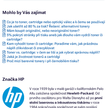
Tonery HP LASERJET PRO CM1413FN
Tonery HP LASERJET PRO CM1415
Tonery HP LASERJET PRO CM1415FN
Mohlo by Vás zajímat
Tonery HP LASERJET PRO CM1415FNW
Tonery HP LASERJET PRO CM1416FNW
Co je to toner, cartridge nebo optický válec a k čemu se používají
Tonery HP LASERJET PRO CM1417FNW
Jak ušetřit až 80 % za tisk? Řešení: alternativní tonery
Tonery HP LASERJET PRO CM1418FNW
Mám koupit originální, nebo neoriginální toner?
Tonery HP LASERJET PRO CP1500 SERIES
5% pokrytí stránky při tisku aneb jak dlouho vám vydrží toner či
Tonery HP LASERJET PRO CP1520 SERIES
cartridge?
Tonery HP LASERJET PRO CP1521N
Kam vyhodit toner či cartridge: Poradíme vám, jak prázdnou
Tonery HP LASERJET PRO CP1522N
náplň zlikvidovat či zrecyklovat
Tonery HP LASERJET PRO CP1523N
Toner vs. cartridge: v čem se liší a jak vybrat správnou náplň?
Tonery HP LASERJET PRO CP1525
Jaká je životnost tonerů a cartridgí
Tonery HP LASERJET PRO CP1525 SERIES
Proč mizí barevné tonery i při černobílém tisku?
Tonery HP LASERJET PRO CP1525N
Tonery HP LASERJET PRO CP1525NW
Tonery HP LASERJET PRO CP1526NW
Tonery HP LASERJET PRO CP1527NW
Značka HP
Tonery HP LASERJET PRO CP1528NW
V roce 1939 byla v malé garáži v kalifornském Palo
Altu založena společnost
Hewlett-Packard
. Od
prvního oscilátoru pro Walta Disneyho až po
první
stolní laserovou a inkoustovou tiskárnu
v roce
1984 pokračovala společnost ve svém poslání