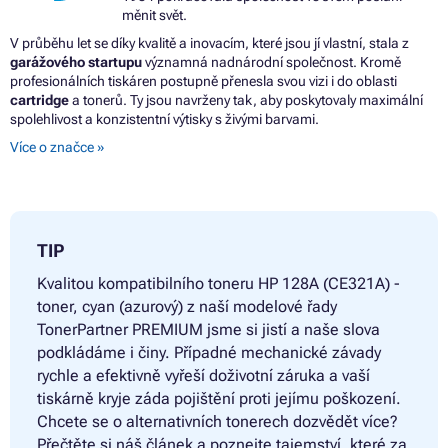
měnit svět.
V průběhu let se díky kvalitě a inovacím, které jsou jí vlastní, stala z
garážového startupu
významná nadnárodní společnost. Kromě
profesionálních tiskáren postupně přenesla svou vizi i do oblasti
cartridge
a tonerů. Ty jsou navrženy tak, aby poskytovaly maximální
spolehlivost a konzistentní výtisky s živými barvami.
Více o značce »
TIP
Kvalitou kompatibilního toneru
HP 128A (CE321A) -
toner, cyan (azurový) z naší modelové řady
TonerPartner PREMIUM jsme si jistí a naše slova
podkládáme i činy. Případné mechanické závady
rychle a efektivně vyřeší doživotní záruka a vaší
tiskárně kryje záda pojištění proti jejímu poškození.
Chcete se o alternativních tonerech dozvědět více?
Přečtěte si náš článek a poznejte tajemství, které za