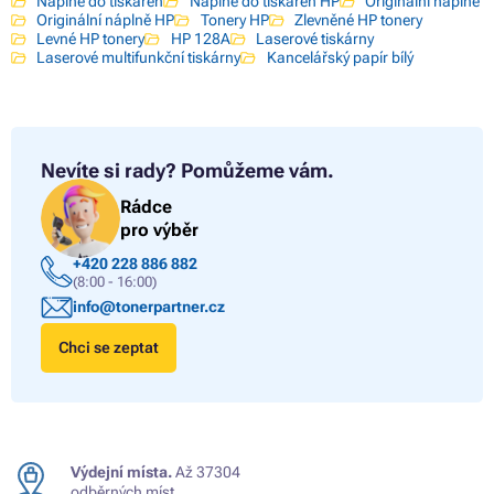
Náplně do tiskáren
Náplně do tiskáren HP
Originální náplně
Originální náplně HP
Tonery HP
Zlevněné HP tonery
Levné HP tonery
HP 128A
Laserové tiskárny
Laserové multifunkční tiskárny
Kancelářský papír bílý
Nevíte si rady?
Pomůžeme vám.
Rádce
pro výběr
+420 228 886 882
(8:00 - 16:00)
info@tonerpartner.cz
Chci se zeptat
Výdejní místa.
Až 37304
odběrných míst.