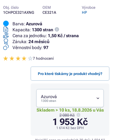
Obj. číslo
OEM
Výrobce
1CHPCE321AXNG
CE321A
HP
Barva:
Azurová
Kapacita:
1300 stran
Cena za jednotku:
1,50 Kč / strana
Záruka:
24 měsíců
Věrnostní body:
97
7 hodnocení
Pro které tiskárny je produkt vhodný?
Azurová
1300 stran
Skladem > 10 ks, 18.8.2026 u Vás
2 080 Kč
1 953 Kč
1 614 Kč
bez DPH