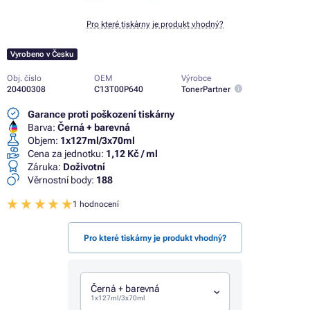
Pro které tiskárny je produkt vhodný?
Vyrobeno v Česku
Obj. číslo
OEM
Výrobce
20400308
C13T00P640
TonerPartner
Garance proti poškození tiskárny
Barva:
Černá + barevná
Objem:
1x127ml/3x70ml
Cena za jednotku:
1,12 Kč / ml
Záruka:
Doživotní
Věrnostní body:
188
1 hodnocení
Pro které tiskárny je produkt vhodný?
Černá + barevná
1x127ml/3x70ml