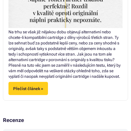
Na trhu se však již nějakou dobu objevují alternativní nebo
chcete-li kompatibilní cartridge z dílny výrobců třetích stran. Ty
lze sehnat buď za podstatně lepší ceny, nebo za ceny shodné s
originály, avšak taky s podstatně větším objemem inkoustu a
tedy i schopností vytisknout více stran. Jak jsou na tom ale
alternativní cartridge v porovnání s originály s kvalitou tisku?
Přesně na tuto věc jsem se zaměřil v následujícím testu, který by
vám měl odpovědět na veškeré otázky ohledně toho, zda se
vyplatí či naopak nevyplatí originální cartridge i nadále kupovat.
Přečíst článek »
Recenze