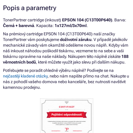
Popis a parametry
TonerPartner cartridge (inkoust)
EPSON 104 (C13T00P640)
. Barva:
Černá + barevná
. Kapacita:
1x127ml/3x70ml
.
Na prémiový cartridge EPSON 104 (C13T00P640) naší značky
TonerPartner vám poskytujeme
doživotní záruku
. V případě jakékoliv
mechanické závady vám okamžitě odešleme novou náplň. Kdyby vám
náš inkoust náhodou poškodil tiskárnu, vezmeme to na sebe a vaši
tiskárnu opravíme na naše náklady. Nákupem této náplně získáte
188
věrnostních bodů
, které můžete využít jako slevu při dalším nákupu.
Potřebujete se poradit ohledně výběru náplně? Podívejte se na
nejčastěji kladené otázky
, nebo nám napište přímo na chat. Nakupte u
nás z pohodlí vašeho domova nebo kanceláře, bez nutnosti navštívit
kamennou prodejnu.