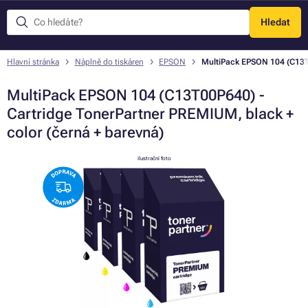
Hledat
Menu
Hlavní stránka
Náplně do tiskáren
EPSON
MultiPack EPSON 104 (C13T0
MultiPack EPSON 104 (C13T00P640) -
Cartridge TonerPartner PREMIUM, black +
color (černá + barevná)
ilustrační foto