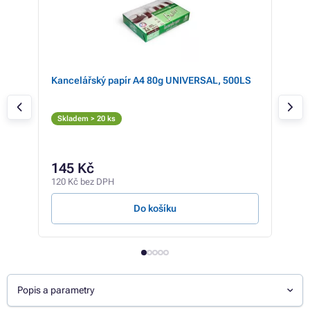
Kancelářský papír A4 80g UNIVERSAL, 500LS
EPS
Ton
Č
Skladem > 20 ks
Skl
10
145 Kč
87 K
120 Kč bez DPH
0,83 
Do košíku
Popis a parametry