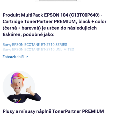
Produkt MultiPack EPSON 104 (C13T00P640) -
Cartridge TonerPartner PREMIUM, black + color
(černá + barevná) je určen do následujících
tiskáren, podobně jako:
Barvy EPSON ECOTANK ET-2710 SERIES
Barvy EPSON ECOTANK ET-2710 UNLIMITED
Barvy EPSON ECOTANK ET-2711
Zobrazit další
Barvy EPSON ECOTANK ET-2712
Barvy EPSON ECOTANK ET-2714
Barvy EPSON ECOTANK ET-2714 UNLIMITED
Barvy EPSON ECOTANK ET-2715
Barvy EPSON ECOTANK ET-2720
Barvy EPSON ECOTANK ET-2720 UNLIMITED
Barvy EPSON ECOTANK ET-2721
Barvy EPSON ECOTANK ET-2726
Barvy EPSON ECOTANK ET-2726 UNLIMITED
Barvy EPSON ECOTANK ET-2810
Barvy EPSON ECOTANK ET-2811
Plusy a mínusy
náplně
TonerPartner PREMIUM
Barvy EPSON ECOTANK ET-2812