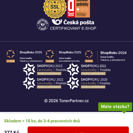
© 2026 TonerPartner.cz
Máte otázku?
Skladem > 10 ks, do 3-4 pracovních dnů
377 Kč