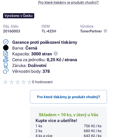
Pro které tiskárny je produkt vhodný?
Vyrobeno v Česku
Obj. číslo
OEM
Výrobce
20160003
TL-425H
TonerPartner
Garance proti poškození tiskárny
Barva:
Černá
Kapacita:
3000 stran
Cena za jednotku:
0,25 Kč / strana
Záruka:
Doživotní
Věrnostní body:
378
0 hodnocení
Pro které tiskárny je produkt vhodný?
Skladem > 10 ks, v úterý u Vás
Kupte více a ušetříte!
1 ks
756 Kč / ks
2 ks
680 Kč / ks
4 ks a více
643 Kč / ks