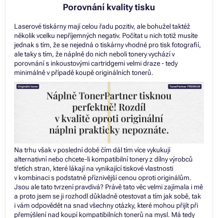
Porovnání kvality tisku
Laserové tiskárny mají celou řadu pozitiv, ale bohužel taktéž
několik vcelku nepříjemných negativ. Počítat u nich totiž musíte
jednak s tím, že se nejedná o tiskárny vhodné pro tisk fotografií,
ale taky s tím, že náplně do nich neboli tonery vychází v
porovnání s inkoustovými cartridgemi velmi draze - tedy
minimálně v případě koupě originálních tonerů.
Na trhu však v poslední době čím dál tím více vykukují
alternativní nebo chcete-li kompatibilní tonery z dílny výrobců
třetích stran, které lákají na vynikající tiskové vlastnosti
v kombinaci s podstatně příznivější cenou oproti originálům.
Jsou ale tato tvrzení pravdivá? Právě tato věc velmi zajímala i mě
a proto jsem se ji rozhodl důkladně otestovat a tím jak sobě, tak
i vám odpovědět na snad všechny otázky, které mohou přijít při
přemýšlení nad koupí kompatibilních tonerů na mysl. Má tedy