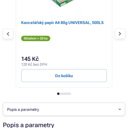
Kancelářský papír A4 80g UNIVERSAL, 500LS
PAN
Ton
Č
Skladem > 20 ks
Skl
1 
145 Kč
1 04
120 Kč bez DPH
0,04 
Do košíku
Popis a parametry
Popis a parametry