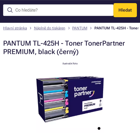
Hledat
Menu
Hlavní stránka
Náplně do tiskáren
PANTUM
PANTUM TL-425H - Toner T
PANTUM TL-425H - Toner TonerPartner
PREMIUM, black (černý)
ilustrační foto