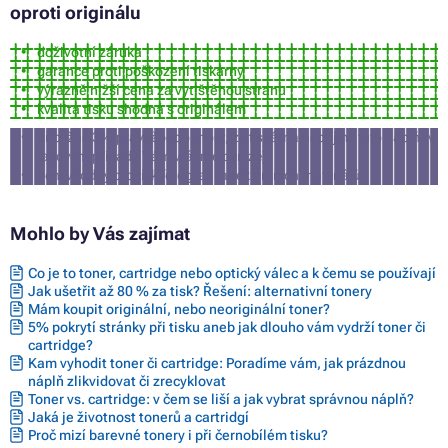
oproti originálu
doživotní záruka
garance proti poškození tiskárny
výrazně nižší cena za vytištěnou stranu
kvalita tisku shodná s originálem
přibližně 3% pravděpodobnost, že tiskárna nepříjme tuto náplň (v
takovém případě Vám vrátíme peníze)
není vhodný pro tisk fotografií a reklamních materiálů
Mohlo by Vás zajímat
Co je to toner, cartridge nebo optický válec a k čemu se používají
Jak ušetřit až 80 % za tisk? Řešení: alternativní tonery
Mám koupit originální, nebo neoriginální toner?
5% pokrytí stránky při tisku aneb jak dlouho vám vydrží toner či
cartridge?
Kam vyhodit toner či cartridge: Poradíme vám, jak prázdnou
náplň zlikvidovat či zrecyklovat
Toner vs. cartridge: v čem se liší a jak vybrat správnou náplň?
Jaká je životnost tonerů a cartridgí
Proč mizí barevné tonery i při černobílém tisku?