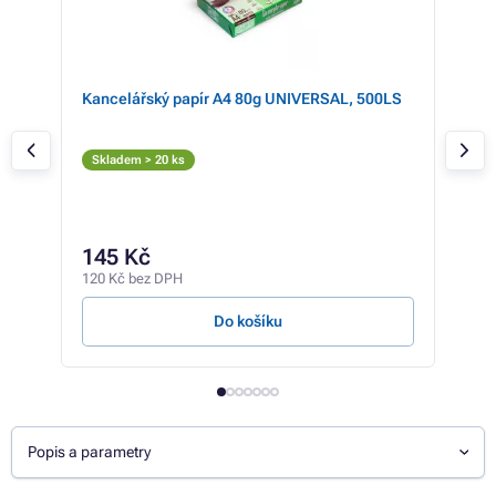
Kancelářský papír A4 80g UNIVERSAL, 500LS
Eps
ětle
(žlu
Žl
Skladem > 20 ks
Skl
253 
24
145 Kč
200 
120 Kč bez DPH
3,45 
Do košíku
Popis a parametry