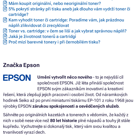
Mám koupit originální, nebo neoriginální toner?
5% pokrytí stránky při tisku aneb jak dlouho vám vydrží toner či
cartridge?
Kam vyhodit toner či cartridge: Poradíme vám, jak prázdnou
náplň zlikvidovat či zrecyklovat
Toner vs. cartridge: v čem se liší a jak vybrat správnou náplň?
Jaká je životnost tonerů a cartridgí
Proč mizí barevné tonery i při černobílém tisku?
Značka Epson
Umění vytvořit něco nového
- to je nejvyšší cíl
společnosti EPSON. Již léta přináší společnost
EPSON svým zákazníkům inovativní a kreativní
řešení, která zlepšují jejich pracovní i osobní život. Od náramkových
hodinek Seiko až po první miniaturní tiskárnu EP-101 z roku 1968 jsou
výrobky EPSON
zárukou spokojenosti a osvědčených služeb
.
Sáhněte po originálních kazetách a tonerech s vědomím, že každý z
nich v sobě nese více než
80 let historie
plné nápadů a touhy jít stále
kupředu. Vychutnejte si dokonalý tisk, který vám svou kvalitou a
trvanlivostí vyrazí dech.