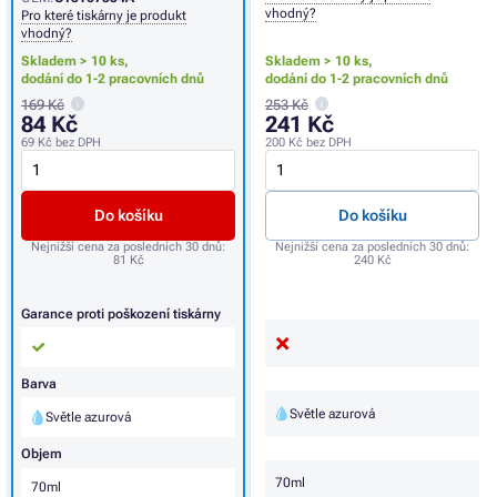
vhodný?
Pro které tiskárny je produkt
vhodný?
Skladem > 10 ks,
Skladem > 10 ks,
dodání do 1-2 pracovních dnů
dodání do 1-2 pracovních dnů
169 Kč
253 Kč
84 Kč
241 Kč
69 Kč
bez DPH
200 Kč
bez DPH
Do košíku
Do košíku
Nejnižší cena za posledních 30 dnů:
Nejnižší cena za posledních 30 dnů:
81 Kč
240 Kč
Garance proti poškození tiskárny
Barva
Světle azurová
Světle azurová
Objem
70ml
70ml