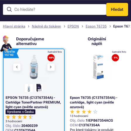
Hledat
Menu
Hlavní stránka
Náplně do tiskáren
EPSON
Epson T6735
Epson T673
Doporučujeme
Originální
alternativu
náplň
Ušetříte
ilustrační foto
ilustrační foto
157 Kč
- 50%
- 5%
EPSON T6735 (C13T67354A) -
Epson T6735 (C13T67354A) -
Cartridge TonerPartner PREMIUM,
cartridge, light cyan (světle
light cyan (světle azurová)
azurová)
Vyrobeno v Česku
13 hodnocení
Obj. číslo:
1IEPB67354ACG
3 hodnocení
OEM:
C13T67354A
Obj. číslo:
20400239
Pro které tiskárny je produkt
OEM:
C13T67354A