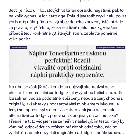
Jestli je něco u inkoustových tiskáren opravdu negativní, pak to,
na kolik vychází jejich cartridge. Pokud jste totiž zvyklí nakupovat
jen ty originální přímo od výrobce daného zařízení, jistě mi dáte
za pravdu, když řeknu, že za relativně málo muziky, v našem
případě tedy konkrétně vytištěných stran, zaplatíte poměrně
velké peníze.
Na trhu se však již nějakou dobu objevují alternativní nebo
chcete-li kompatibilní cartridge z dílny výrobců třetích stran. Ty
lze sehnat buď za podstatně lepší ceny, nebo za ceny shodné s
originály, avšak taky s podstatně větším objemem inkoustu a
tedy i schopností vytisknout více stran. Jak jsou na tom ale
alternativní cartridge v porovnání s originály s kvalitou tisku?
Přesně na tuto věc jsem se zaměřil v následujícím testu, který by
vám měl odpovědět na veškeré otázky ohledně toho, zda se
vyplatí či naopak nevyplatí originální cartridge i nadále kupovat.