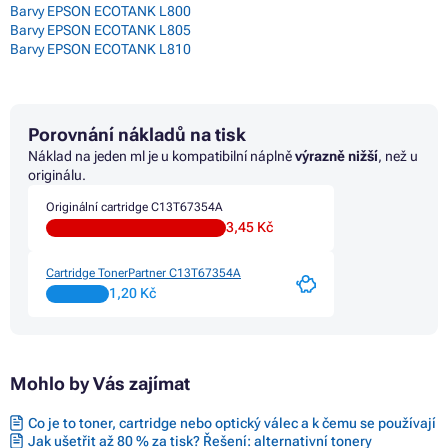
Barvy EPSON ECOTANK L800
Barvy EPSON ECOTANK L805
Barvy EPSON ECOTANK L810
Porovnání nákladů na tisk
Náklad na jeden ml je u kompatibilní náplně
výrazně nižší
, než u
originálu.
Originální cartridge C13T67354A
3,45 Kč
Cartridge TonerPartner C13T67354A
1,20 Kč
Mohlo by Vás zajímat
Co je to toner, cartridge nebo optický válec a k čemu se používají
Jak ušetřit až 80 % za tisk? Řešení: alternativní tonery