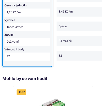
Cena za jednotku
3,45 Kč / ml
1,20 Kč / ml
Výrobce
Epson
TonerPartner
Záruka
24 měsíců
Doživotní
Věrnostní body
12
42
Mohlo by se vám hodit
TOP
 50%