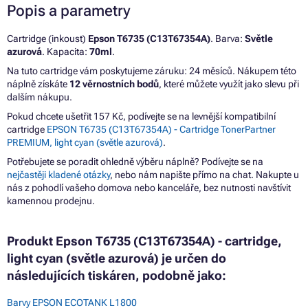
Popis a parametry
Cartridge (inkoust)
Epson T6735 (C13T67354A)
. Barva:
Světle
azurová
. Kapacita:
70ml
.
Na tuto cartridge vám poskytujeme záruku: 24 měsíců. Nákupem této
náplně získáte
12 věrnostních bodů
, které můžete využít jako slevu při
dalším nákupu.
Pokud chcete ušetřit 157 Kč, podívejte se na levnější kompatibilní
cartridge
EPSON T6735 (C13T67354A) - Cartridge TonerPartner
PREMIUM, light cyan (světle azurová)
.
Potřebujete se poradit ohledně výběru náplně? Podívejte se na
nejčastěji kladené otázky
, nebo nám napište přímo na chat. Nakupte u
nás z pohodlí vašeho domova nebo kanceláře, bez nutnosti navštívit
kamennou prodejnu.
Produkt Epson T6735 (C13T67354A) - cartridge,
light cyan (světle azurová) je určen do
následujících tiskáren, podobně jako:
Barvy EPSON ECOTANK L1800