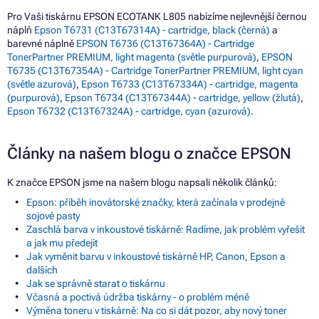
Pro Vaši tiskárnu EPSON ECOTANK L805 nabízíme nejlevnější černou
náplň
Epson T6731 (C13T67314A) - cartridge, black (černá)
a
barevné náplně
EPSON T6736 (C13T67364A) - Cartridge
TonerPartner PREMIUM, light magenta (světle purpurová)
,
EPSON
T6735 (C13T67354A) - Cartridge TonerPartner PREMIUM, light cyan
(světle azurová)
,
Epson T6733 (C13T67334A) - cartridge, magenta
(purpurová)
,
Epson T6734 (C13T67344A) - cartridge, yellow (žlutá)
,
Epson T6732 (C13T67324A) - cartridge, cyan (azurová)
.
Články na našem blogu o značce EPSON
K značce EPSON jsme na našem blogu napsali několik článků:
Epson: příběh inovátorské značky, která začínala v prodejně
sojové pasty
Zaschlá barva v inkoustové tiskárně: Radíme, jak problém vyřešit
a jak mu předejít
Jak vyměnit barvu v inkoustové tiskárně HP, Canon, Epson a
dalších
Jak se správně starat o tiskárnu
Včasná a poctivá údržba tiskárny - o problém méně
Výměna toneru v tiskárně: Na co si dát pozor, aby nový toner