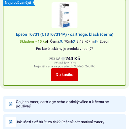
Nejprodávanější
Epson T6731 (C13T67314A) - cartridge, black (černá)
Skladem > 10 ks
Černá
70ml
3,43 Kč / ml
Epson
Pro které tiskárny je produkt vhodný?
240 Kč
253 Kč
198 Kč bez DPH
Nejnižší cena za posledních 30 dnů:
240 Kč
Do košíku
Co je to toner, cartridge nebo optický válec a k čemu se
používají
Jak ušetřit až 80 % za tisk? Řešení: alternativní tonery