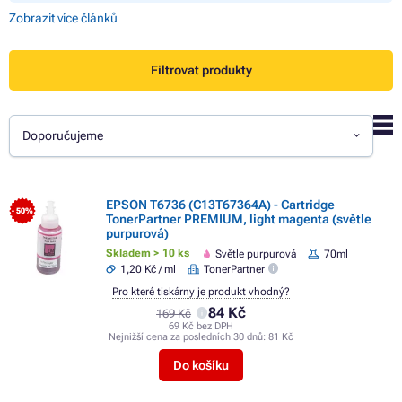
Zobrazit více článků
Filtrovat produkty
Doporučujeme
EPSON T6736 (C13T67364A) - Cartridge
- 50%
TonerPartner PREMIUM, light magenta (světle
purpurová)
Skladem > 10 ks
Světle purpurová
70ml
1,20 Kč / ml
TonerPartner
Pro které tiskárny je produkt vhodný?
84 Kč
169 Kč
69 Kč bez DPH
Nejnižší cena za posledních 30 dnů:
81 Kč
Do košíku