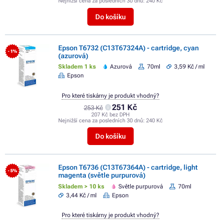
Nejnižší cena za posledních 30 dnů:
240 Kč
Do košíku
Epson T6732 (C13T67324A) - cartridge, cyan
- 1%
(azurová)
Skladem 1 ks
Azurová
70ml
3,59 Kč / ml
Epson
Pro které tiskárny je produkt vhodný?
251 Kč
253 Kč
207 Kč bez DPH
Nejnižší cena za posledních 30 dnů:
240 Kč
Do košíku
Epson T6736 (C13T67364A) - cartridge, light
- 5%
magenta (světle purpurová)
Skladem > 10 ks
Světle purpurová
70ml
3,44 Kč / ml
Epson
Pro které tiskárny je produkt vhodný?