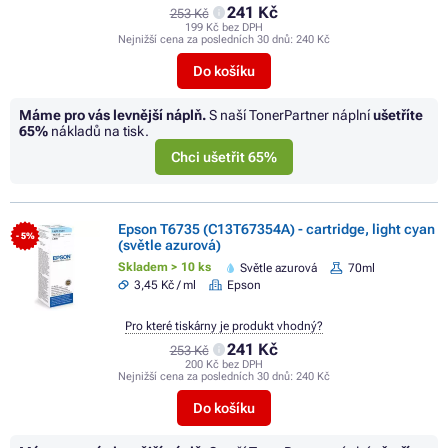
241 Kč
253 Kč
199 Kč bez DPH
Nejnižší cena za posledních 30 dnů:
240 Kč
Do košíku
Máme pro vás levnější náplň.
S naší TonerPartner náplní
ušetříte
65%
nákladů na tisk.
Chci ušetřit 65%
Epson T6735 (C13T67354A) - cartridge, light cyan
- 5%
(světle azurová)
Skladem > 10 ks
Světle azurová
70ml
3,45 Kč / ml
Epson
Pro které tiskárny je produkt vhodný?
241 Kč
253 Kč
200 Kč bez DPH
Nejnižší cena za posledních 30 dnů:
240 Kč
Do košíku