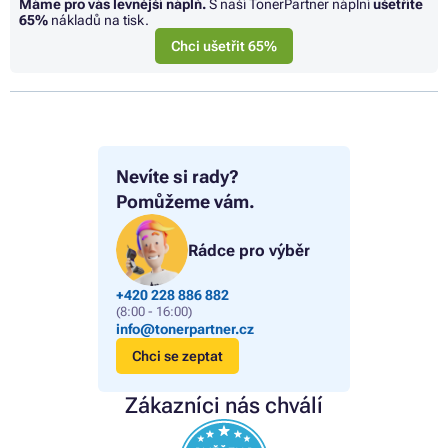
Máme pro vás levnější náplň.
S naší TonerPartner náplní
ušetříte
65%
nákladů na tisk.
Chci ušetřit 65%
Nevíte si rady?
Pomůžeme vám.
Rádce pro výběr
+420 228 886 882
(8:00 - 16:00)
info@tonerpartner.cz
Chci se zeptat
Zákazníci nás chválí