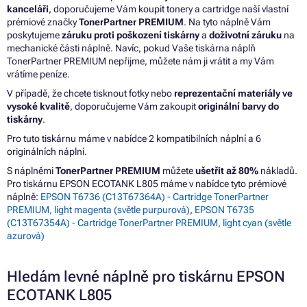
kanceláři
, doporučujeme Vám koupit tonery a cartridge naší vlastní
prémiové značky
TonerPartner PREMIUM
. Na tyto náplně Vám
poskytujeme
záruku proti poškození tiskárny
a
doživotní záruku
na
mechanické části náplně. Navíc, pokud Vaše tiskárna náplň
TonerPartner PREMIUM nepřijme, můžete nám ji vrátit a my Vám
vrátíme peníze.
V případě, že chcete tisknout fotky nebo
reprezentační materiály ve
vysoké kvalitě
, doporučujeme Vám zakoupit
originální barvy do
tiskárny
.
Pro tuto tiskárnu máme v nabídce 2 kompatibilních náplní a 6
originálních náplní.
S náplněmi
TonerPartner PREMIUM
můžete
ušetřit až 80%
nákladů.
Pro tiskárnu EPSON ECOTANK L805 máme v nabídce tyto prémiové
náplně:
EPSON T6736 (C13T67364A) - Cartridge TonerPartner
PREMIUM, light magenta (světle purpurová)
,
EPSON T6735
(C13T67354A) - Cartridge TonerPartner PREMIUM, light cyan (světle
azurová)
Hledám levné náplně pro tiskárnu EPSON
ECOTANK L805