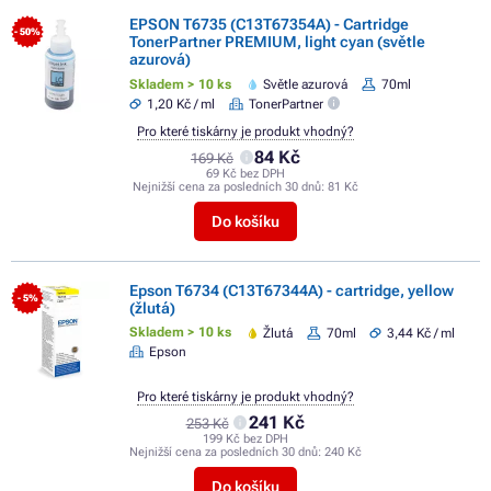
EPSON T6735 (C13T67354A) - Cartridge
- 50%
TonerPartner PREMIUM, light cyan (světle
azurová)
Skladem > 10 ks
Světle azurová
70ml
1,20 Kč / ml
TonerPartner
Pro které tiskárny je produkt vhodný?
84 Kč
169 Kč
69 Kč bez DPH
Nejnižší cena za posledních 30 dnů:
81 Kč
Do košíku
Epson T6734 (C13T67344A) - cartridge, yellow
- 5%
(žlutá)
Skladem > 10 ks
Žlutá
70ml
3,44 Kč / ml
Epson
Pro které tiskárny je produkt vhodný?
241 Kč
253 Kč
199 Kč bez DPH
Nejnižší cena za posledních 30 dnů:
240 Kč
Do košíku