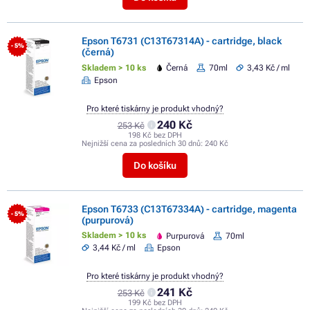
Epson T6731 (C13T67314A) - cartridge, black
- 5%
(černá)
Skladem > 10 ks
Černá
70ml
3,43 Kč / ml
Epson
Pro které tiskárny je produkt vhodný?
240 Kč
253 Kč
198 Kč bez DPH
Nejnižší cena za posledních 30 dnů:
240 Kč
Do košíku
Epson T6733 (C13T67334A) - cartridge, magenta
- 5%
(purpurová)
Skladem > 10 ks
Purpurová
70ml
3,44 Kč / ml
Epson
Pro které tiskárny je produkt vhodný?
241 Kč
253 Kč
199 Kč bez DPH