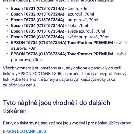
ideální volbou pro každodenní tisk. V naší nabídce naleznete:
Epson T6731 (C13T67314A)
- černá, 70ml
Epson T6732 (C13T67324A)
- azurová, 70ml
Epson T6733 (C13T67334A)
- purpurová, 70ml
Epson T6734 (C13T67344A)
- žlutá, 70ml
Epson T6735 (C13T67354A)
- světle azurová, 70ml
Epson T6736 (C13T67364A)
- světle purpurová, 70ml
EPSON T6735 (C13T67354A) TonerPartner PREMIUM
- světle
azurová, 70ml
EPSON T6736 (C13T67364A) TonerPartner PREMIUM
- světle
purpurová, 70ml
Všechny tonery jsou navrženy tak, aby dokonale pasovaly do vaší
tiskárny EPSON ECOTANK L805, a zaručují hladký a bezproblémový
tisk. Vyberte si kvalitní tonery a užijte si vynikající výsledky tisku
za příznivou cenu.
Tyto náplně jsou vhodné i do dalších
tiskáren
Barvy do tiskárny na této stránce jsou vhodné i pro následující tiskárny:
EPSON ECOTANK L800