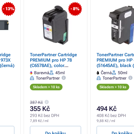
- 13%
- 8%
ridge
TonerPartner Cartridge
TonerPartner Cart
 973X
PREMIUM pro HP 78
PREMIUM pro HP 
(černá)
(C6578AE), color
(51645AE), black 
(barevná)
Barevná
45ml
Černá
50ml
TonerPartner
TonerPartner
Skladem > 10 ks
Skladem > 10 ks
387 Kč
355 Kč
494 Kč
293 Kč bez DPH
408 Kč bez DPH
7,89 Kč / ml
9,88 Kč / ml
Do košíku
Do košíku