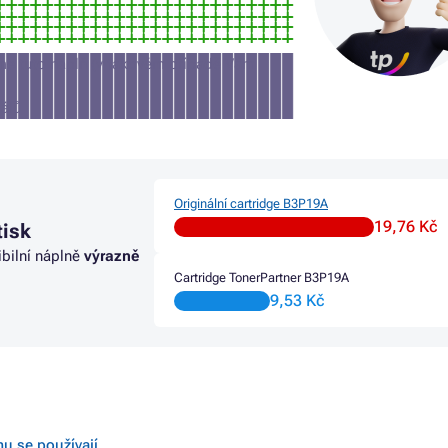
jme tuto náplň (v takovém případě Vám
iálů
Originální cartridge B3P19A
19,76 Kč
tisk
ibilní náplně
výrazně
Cartridge TonerPartner B3P19A
9,53 Kč
mu se používají