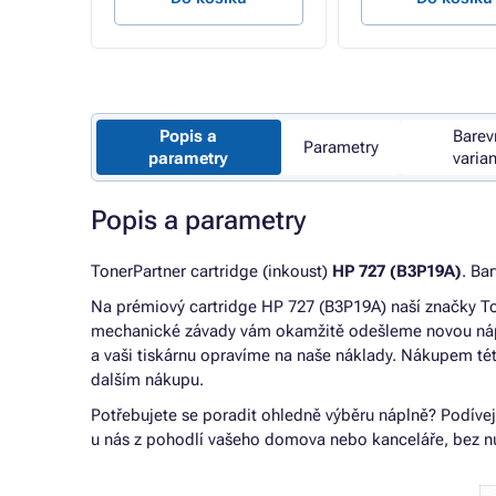
Popis a
Barev
Parametry
parametry
varia
Popis a parametry
TonerPartner cartridge (inkoust)
HP 727 (B3P19A)
. Ba
Na prémiový cartridge HP 727 (B3P19A) naší značky 
mechanické závady vám okamžitě odešleme novou nápl
a vaši tiskárnu opravíme na naše náklady. Nákupem té
dalším nákupu.
Potřebujete se poradit ohledně výběru náplně? Podíve
u nás z pohodlí vašeho domova nebo kanceláře, bez nu