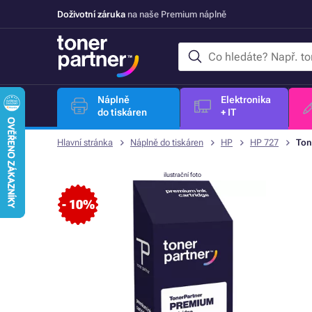
Doživotní záruka
na naše Premium náplně
Náplně
Elektronika
do tiskáren
+ IT
Hlavní stránka
Náplně do tiskáren
HP
HP 727
Ton
ilustrační foto
- 10%