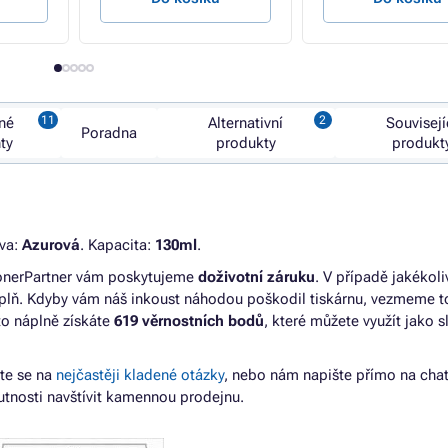
né
Alternativní
Souvisejí
Poradna
nty
produkty
produkt
rva:
Azurová
. Kapacita:
130ml
.
TonerPartner vám poskytujeme
doživotní záruku
. V případě jakékoli
ň. Kdyby vám náš inkoust náhodou poškodil tiskárnu, vezmeme t
to náplně získáte
619 věrnostních bodů
, které můžete využít jako s
jte se na
nejčastěji kladené otázky
, nebo nám napište přímo na cha
tnosti navštívit kamennou prodejnu.