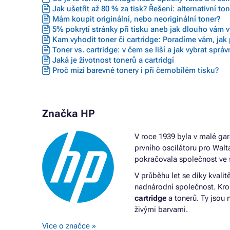
Jak ušetřit až 80 % za tisk? Řešení: alternativní to
Mám koupit originální, nebo neoriginální toner?
5% pokrytí stránky při tisku aneb jak dlouho vám vy
Kam vyhodit toner či cartridge: Poradíme vám, jak 
Toner vs. cartridge: v čem se liší a jak vybrat sprá
Jaká je životnost tonerů a cartridgí
Proč mizí barevné tonery i při černobílém tisku?
Značka HP
V roce 1939 byla v malé gar
prvního oscilátoru pro Wal
pokračovala společnost ve 
V průběhu let se díky kvalitě
nadnárodní společnost. Krom
cartridge
a tonerů. Ty jsou 
živými barvami.
Více o značce »