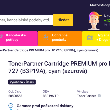
Možnosti dop
Nev
Hledat
+4
Po–P
Kancelářské
Ochranné
Hygiena
potřeby
pomůcky
+ Droger
erPartner Cartridge PREMIUM pro HP 727 (B3P19A), cyan (azurová)
TonerPartner Cartridge PREMIUM pro
727 (B3P19A), cyan (azurová)
Vyrobeno v Česku
Obj. číslo
OEM
Výrobce
20500558
B3P19A-TP
TonerPartner
Garance proti poškození tiskárny