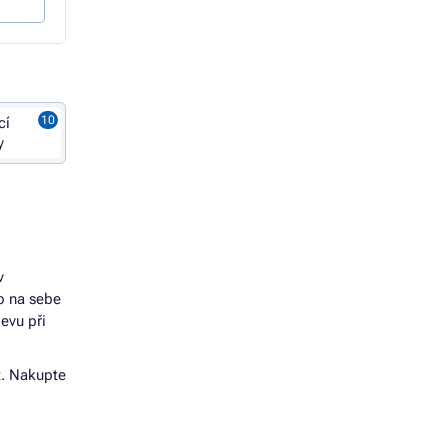
cí
y
v
o na sebe
levu při
t. Nakupte