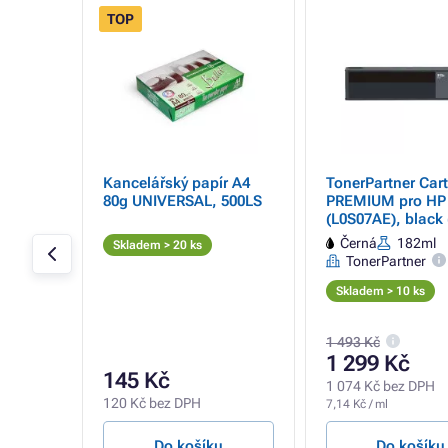
TOP
- 74%
tridge
Kancelářský papír A4
TonerPartner Cart
 727-XL
80g UNIVERSAL, 500LS
PREMIUM pro HP
(žlutá)
(L0S07AE), black 
Černá
182ml
Skladem > 20 ks
TonerPartner
Skladem > 10 ks
1 493 Kč
1 299 Kč
145 Kč
1 074 Kč bez DPH
120 Kč bez DPH
7,14 Kč / ml
u
Do košíku
Do košíku