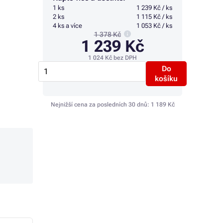
1 ks
1 239 Kč / ks
2 ks
1 115 Kč / ks
4 ks a více
1 053 Kč / ks
1 378 Kč
1 239 Kč
1 024 Kč
bez DPH
Do
košíku
Nejnižší cena za posledních 30 dnů:
1 189 Kč