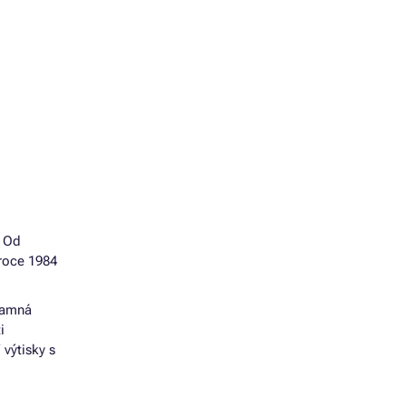
. Od
roce 1984
namná
i
 výtisky s