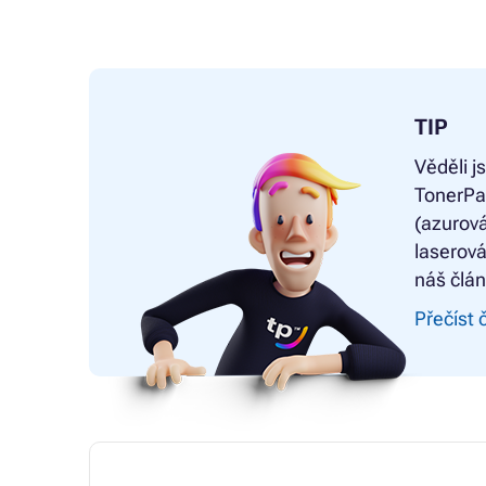
TIP
Věděli j
TonerPa
(azurová
laserová
náš člán
Přečíst 