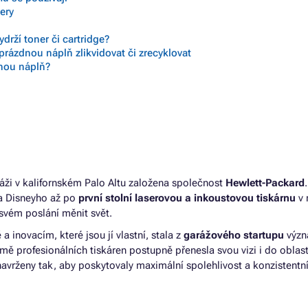
nery
drží toner či cartridge?
prázdnou náplň zlikvidovat či zrecyklovat
vnou náplň?
áži v kalifornském Palo Altu založena společnost
Hewlett-Packard
ta Disneyho až po
první stolní laserovou a inkoustovou tiskárnu
v 
svém poslání měnit svět.
 a inovacím, které jsou jí vlastní, stala z
garážového startupu
výz
ě profesionálních tiskáren postupně přenesla svou vizi i do oblast
navrženy tak, aby poskytovaly maximální spolehlivost a konzistentní