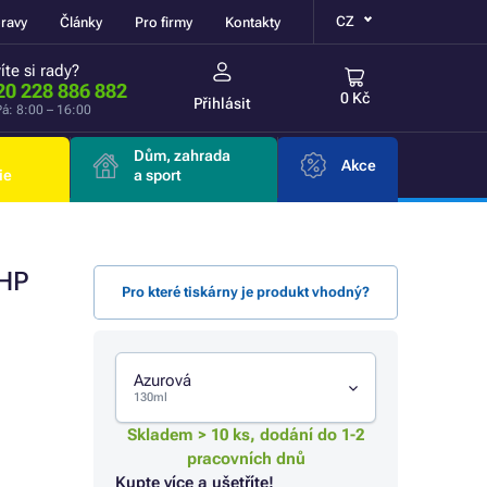
CZ
ravy
Články
Pro firmy
Kontakty
íte si rady?
20 228 886 882
0 Kč
Přihlásit
á: 8:00 – 16:00
Dům, zahrada
Akce
ie
a sport
 HP
Pro které tiskárny je produkt vhodný?
Azurová
130ml
Skladem > 10 ks, dodání do 1-2
pracovních dnů
Kupte více a ušetříte!