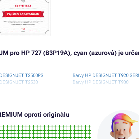
UM pro HP 727 (B3P19A), cyan (azurová) je urče
 DESIGNJET T2500PS
Barvy HP DESIGNJET T920 SER
 DESIGNJET T2530
Barvy HP DESIGNJET T930
 DESIGNJET T2530 USB
Barvy HP DESIGNJET T930 SER
 DESIGNJET T920
Barvy HP DESIGNJET T930PS
 DESIGNJET T920 EPRINTER
Barvy HP PHOTOSMART 1100
 DESIGNJET T920 EPRINTER 36
Barvy HP PHOTOSMART P1100
EMIUM oproti originálu
Barvy HP PHOTOSMART P1100X
 DESIGNJET T920 EPRINTER PS