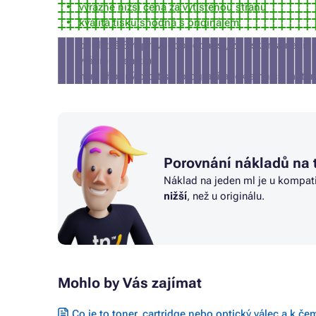
výrazně nižší cena za vytištěnou stranu
kvalita tisku shodná s originálem
přibližně 3% pravděpodobnost, že tiskárna nepří
vrátíme peníze)
není vhodný pro tisk fotografií a reklamních mater
Porovnání nákladů na 
Náklad na jeden ml je u kompat
nižší
, než u originálu.
Mohlo by Vás zajímat
Co je to toner, cartridge nebo optický válec a k če