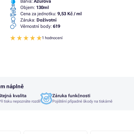
Barva:
Azurová
Objem:
130ml
Cena za jednotku:
9,53 Kč / ml
Záruka:
Doživotní
Věrnostní body:
619
1 hodnocení
um náplně
Stejná kvalita
Záruka funkčnosti
Při tisku nepoznáte rozdíl
Pojištění případné škody na tiskárně