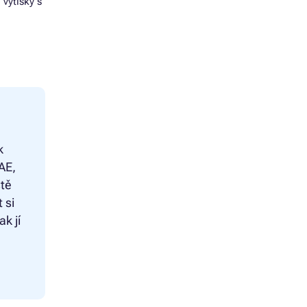
 výtisky s
k
AE,
ště
 si
k jí