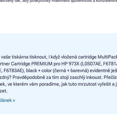
navrženy tak, aby poskytovaly maximální spolehlivost a konzistentní
 vaše tiskárna tisknout, i když vložená cartridge
MultiPac
rtner Cartridge PREMIUM pro HP 973X (L0S07AE, F6T81
 F6T83AE), black + color (černá + barevná) evidentně je
zdný? Pravděpodobně za tím stojí zaschlý inkoust. Přečíst
ek, ve kterém vám poradíme, jak tuto mrzutost vyřešit a ja
zet.
článek »