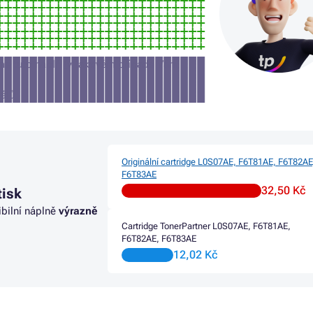
jme tuto náplň (v takovém případě Vám
iálů
Originální cartridge L0S07AE, F6T81AE, F6T82AE
F6T83AE
32,50 Kč
tisk
ibilní náplně
výrazně
Cartridge TonerPartner L0S07AE, F6T81AE,
F6T82AE, F6T83AE
12,02 Kč