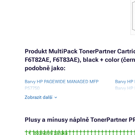
Produkt MultiPack TonerPartner Cart
F6T82AE, F6T83AE), black + color (čern
podobně jako:
Barvy HP PAGEWIDE MANAGED MFP
Barvy HP
P57750
Barvy HP
Barvy HP PAGEWIDE MANAGED P55250
Barvy HP
Zobrazit další
Barvy HP PAGEWIDE MFP P57750DW
Barvy HP
Barvy HP PAGEWIDE PRO 452
Barvy HP
Plusy a mínusy
náplně
TonerPartner PR
doživotní záruka