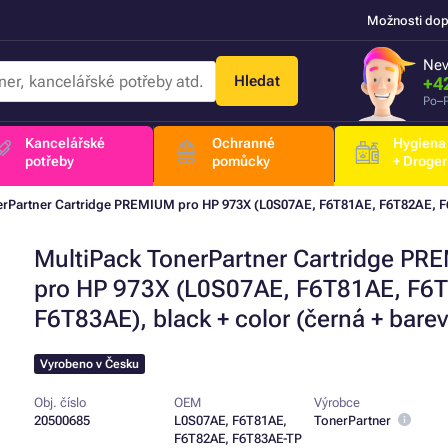
Možnosti dop
Nev
Hledat
+4
Po–P
Kancelářské
Ochranné
Hygiena
potřeby
pomůcky
+ Droger
erPartner Cartridge PREMIUM pro HP 973X (L0S07AE, F6T81AE, F6T82AE, F6T
MultiPack TonerPartner Cartridge P
pro HP 973X (L0S07AE, F6T81AE, F6
F6T83AE), black + color (černá + bare
Vyrobeno v Česku
Obj. číslo
OEM
Výrobce
20500685
L0S07AE, F6T81AE,
TonerPartner
F6T82AE, F6T83AE-TP