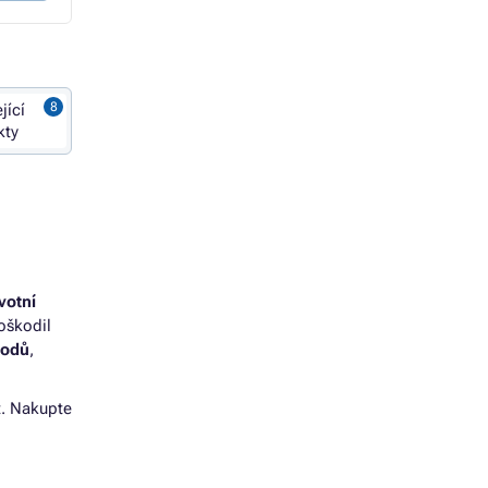
jící
kty
votní
oškodil
bodů
,
t. Nakupte