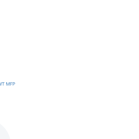
WT MFP
I