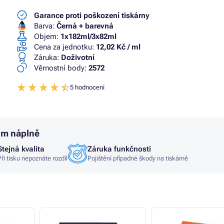
Garance proti poškození tiskárny
Barva:
Černá + barevná
Objem:
1x182ml/3x82ml
Cena za jednotku:
12,02 Kč / ml
Záruka:
Doživotní
Věrnostní body:
2572
5 hodnocení
um náplně
Stejná kvalita
Záruka funkčnosti
Při tisku nepoznáte rozdíl
Pojištění případné škody na tiskárně