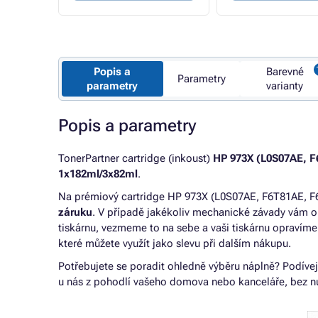
Popis a
Barevné
Parametry
parametry
varianty
Popis a parametry
TonerPartner cartridge (inkoust)
HP 973X (L0S07AE, 
1x182ml/3x82ml
.
Na prémiový cartridge HP 973X (L0S07AE, F6T81AE, F
záruku
. V případě jakékoliv mechanické závady vám 
tiskárnu, vezmeme to na sebe a vaši tiskárnu opravím
které můžete využít jako slevu při dalším nákupu.
Potřebujete se poradit ohledně výběru náplně? Podíve
u nás z pohodlí vašeho domova nebo kanceláře, bez nu