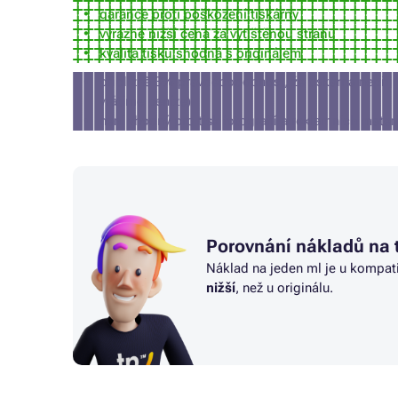
garance proti poškození tiskárny
výrazně nižší cena za vytištěnou stranu
kvalita tisku shodná s originálem
přibližně 3% pravděpodobnost, že tiskárna nepří
vrátíme peníze)
není vhodný pro tisk fotografií a reklamních mater
Porovnání nákladů na 
Náklad na jeden ml je u kompat
nižší
, než u originálu.