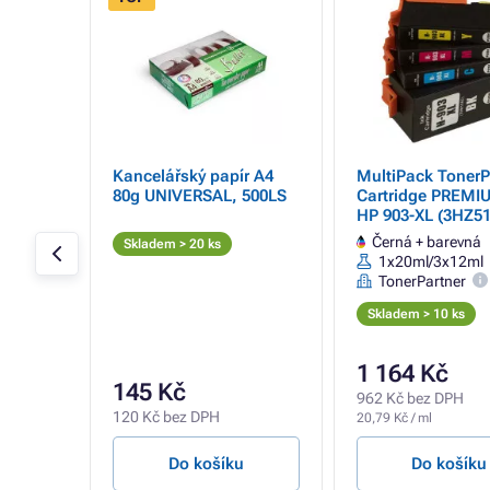
- 10%
tridge
Kancelářský papír A4
MultiPack TonerP
 727
80g UNIVERSAL, 500LS
Cartridge PREMI
black
HP 903-XL (3HZ51
black + color (čer
0ml
Černá + barevná
Skladem > 20 ks
barevná)
1x20ml/3x12ml
TonerPartner
Skladem > 10 ks
1 164 Kč
145 Kč
962 Kč bez DPH
120 Kč bez DPH
20,79 Kč / ml
u
Do košíku
Do košíku