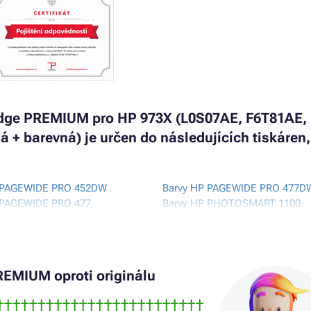
ridge PREMIUM pro HP 973X (L0S07AE, F6T81AE,
á + barevná) je určen do následujících tiskáren,
 PAGEWIDE PRO 452DW
Barvy HP PAGEWIDE PRO 477D
 PAGEWIDE PRO 477
Barvy HP PHOTOSMART 1100
 PAGEWIDE PRO 477DN MFP
Barvy HP PHOTOSMART P1100
 PAGEWIDE PRO 477DW
Barvy HP PHOTOSMART P1100X
 PAGEWIDE PRO 477DW MFP
EMIUM oproti originálu