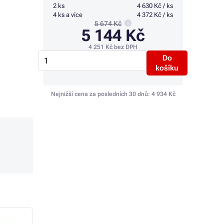
2 ks
4 630 Kč / ks
4 ks a více
4 372 Kč / ks
5 674 Kč
5 144 Kč
4 251 Kč
bez DPH
Do
košíku
Nejnižší cena za posledních 30 dnů:
4 934 Kč