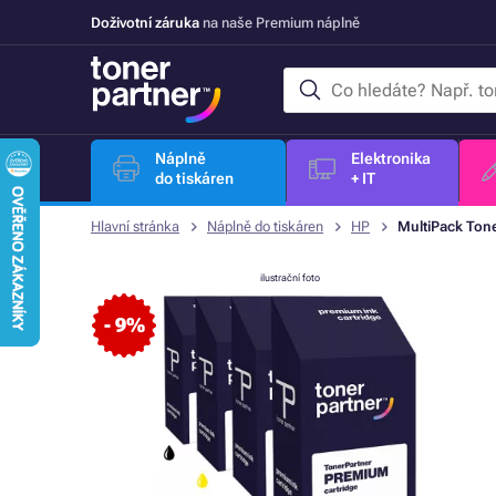
Doživotní záruka
na naše Premium náplně
Náplně
Elektronika
do tiskáren
+ IT
Hlavní stránka
Náplně do tiskáren
HP
MultiPack Ton
ilustrační foto
- 9%