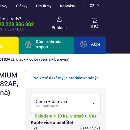
CZ
ravy
Články
Pro firmy
Kontakty
íte si rady?
20 228 886 882
0 Kč
Přihlásit
á: 8:00 – 16:00
Dům, zahrada
Akce
ie
a sport
83AE), black + color (černá + barevná)
REMIUM
Pro které tiskárny je produkt vhodný?
T82AE,
vná)
Černá + barevná
1x182ml/3x82ml
Skladem > 10 ks, v úterý u Vás
Kupte více a ušetříte!
1 ks
5 144 Kč / ks