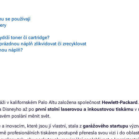
mu se používají
nery
drží toner či cartridge?
prázdnou náplň zlikvidovat či zrecyklovat
vnou náplň?
áži v kalifornském Palo Altu založena společnost
Hewlett-Packard
ta Disneyho až po
první stolní laserovou a inkoustovou tiskárnu
v 
svém poslání měnit svět.
 a inovacím, které jsou jí vlastní, stala z
garážového startupu
výz
ě profesionálních tiskáren postupně přenesla svou vizi i do oblast