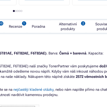
Alternativní
Souvise
Recenze
Poradna
produkty
produ
F6T81AE, F6T82AE, F6T83AE)
. Barva:
Černá + barevná
. Kapacita:
6T82AE, F6T83AE) naší značky TonerPartner vám poskytujeme
doži
okamžitě odešleme novou náplň. Kdyby vám náš inkoust náhodou p
e na naše náklady. Nákupem této náplně získáte
2572 věrnostních 
jte se na
nejčastěji kladené otázky
, nebo nám napište přímo na cha
tnosti navštívit kamennou prodejnu.