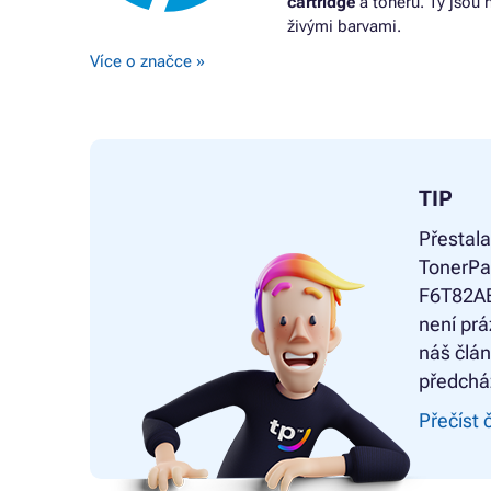
cartridge
a tonerů. Ty jsou 
živými barvami.
Více o značce »
TIP
Přestala
TonerPa
F6T82AE,
není prá
náš člán
předchá
Přečíst 