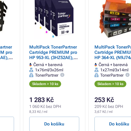
artner
MultiPack TonerPartner
MultiPack TonerP
UM pro
Cartridge PREMIUM pro
Cartridge PREMIU
AE),
HP 953-XL (3HZ52AE),
HP 364-XL (N9J74
ná +
black + color (černá +
black + color (čer
Černá + barevná
Černá + barevná
barevná)
barevná)
1x76ml/3x26ml
1x27ml/3x14ml
TonerPartner
TonerPartner
Skladem > 10 ks
Skladem > 10 ks
1 283 Kč
253 Kč
1 060 Kč bez DPH
209 Kč bez DPH
8,33 Kč / ml
3,67 Kč / ml
Do košíku
Do košíku