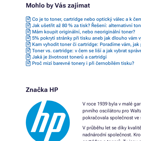
Mohlo by Vás zajímat
Co je to toner, cartridge nebo optický válec a k če
Jak ušetřit až 80 % za tisk? Řešení: alternativní to
Mám koupit originální, nebo neoriginální toner?
5% pokrytí stránky při tisku aneb jak dlouho vám vy
Kam vyhodit toner či cartridge: Poradíme vám, jak 
Toner vs. cartridge: v čem se liší a jak vybrat sprá
Jaká je životnost tonerů a cartridgí
Proč mizí barevné tonery i při černobílém tisku?
Značka HP
V roce 1939 byla v malé gar
prvního oscilátoru pro Wal
pokračovala společnost ve 
V průběhu let se díky kvalitě
nadnárodní společnost. Krom