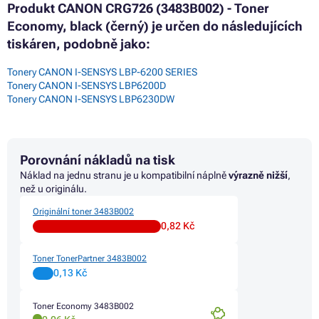
Produkt CANON CRG726 (3483B002) - Toner
Economy, black (černý) je určen do následujících
tiskáren, podobně jako:
Tonery CANON I-SENSYS LBP-6200 SERIES
Tonery CANON I-SENSYS LBP6200D
Tonery CANON I-SENSYS LBP6230DW
Porovnání nákladů na tisk
Náklad na jednu stranu je u kompatibilní náplně
výrazně nižší
,
než u originálu.
Originální toner 3483B002
0,82 Kč
Toner TonerPartner 3483B002
0,13 Kč
Toner Economy 3483B002