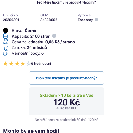
Pro které tiskárny je produkt vhodný?
Obj. číslo
OEM
Výrobce
20200301
3483B002
Economy
Barva:
Černá
Kapacita:
2100 stran
Cena za jednotku:
0,06 Kč / strana
Záruka:
24 měsíců
Věrnostní body:
6
6 hodnocení
Pro které tiskárny je produkt vhodný?
Skladem > 10 ks, zítra u Vás
120 Kč
99 Kč
bez DPH
Nejnižší cena za posledních 30 dnů:
120 Kč
Mohlo by se vám hodit