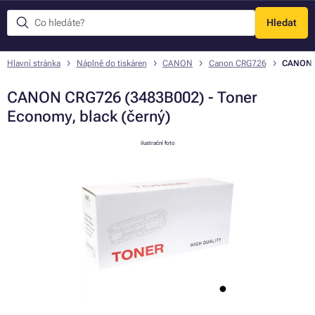
Hledat
Menu
Hlavní stránka
Náplně do tiskáren
CANON
Canon CRG726
CANON C
CANON CRG726 (3483B002) - Toner
Economy, black (černý)
ilustrační foto