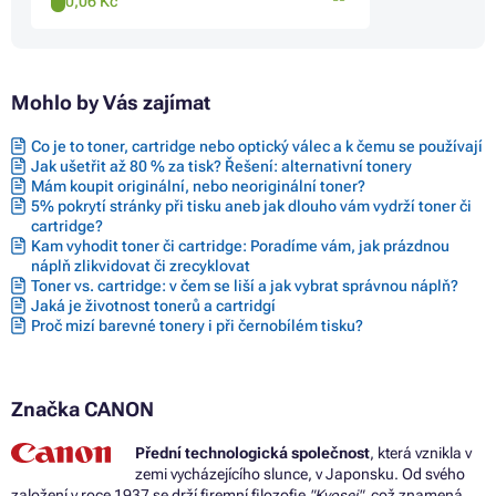
0,06 Kč
Mohlo by Vás zajímat
Co je to toner, cartridge nebo optický válec a k čemu se používají
Jak ušetřit až 80 % za tisk? Řešení: alternativní tonery
Mám koupit originální, nebo neoriginální toner?
5% pokrytí stránky při tisku aneb jak dlouho vám vydrží toner či
cartridge?
Kam vyhodit toner či cartridge: Poradíme vám, jak prázdnou
náplň zlikvidovat či zrecyklovat
Toner vs. cartridge: v čem se liší a jak vybrat správnou náplň?
Jaká je životnost tonerů a cartridgí
Proč mizí barevné tonery i při černobílém tisku?
Značka CANON
Přední technologická společnost
, která vznikla v
zemi vycházejícího slunce, v Japonsku. Od svého
založení v roce 1937 se drží firemní filozofie
"Kyosei"
, což znamená