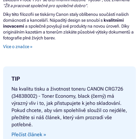
"Žít a pracovat společně pro společné dobro"
.
Díky této filozofii se tiskárny Canon staly oblíbenou součástí našich
domácností a kanceláří. Nápaditý design se snoubí s
kvalitními
inovacemi
a společně povyšují své produkty na novou úroveň. Díky
originálním kazetám a tonerům získáte působivé výtisky dokumentů a
fotografie plné živých barev.
Více o značce »
TIP
Na kvalitu tisku a životnost toneru
CANON CRG726
(3483B002) - Toner Economy, black (černý) má
výrazný vliv i to, jak přistupujete k jeho skladování.
Pokud chcete, aby vám spolehlivě sloužil co nejdéle,
přečtěte si náš článek, který vám prozradí vše
potřebné.
Přečíst článek »