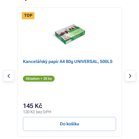
TOP
ý)
Kancelářský papír A4 80g UNIVERSAL, 500LS
CAN
Ton
Č
Skladem > 20 ks
Skl
387 
27
145 Kč
226 
120 Kč bez DPH
0,13 
Do košíku