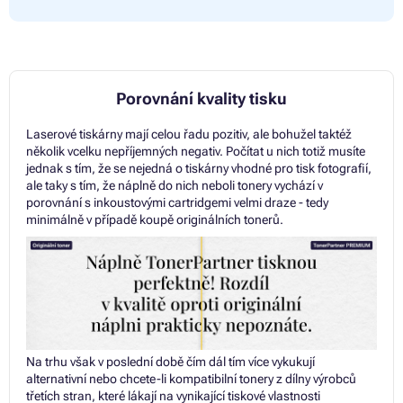
Porovnání kvality tisku
Laserové tiskárny mají celou řadu pozitiv, ale bohužel taktéž
několik vcelku nepříjemných negativ. Počítat u nich totiž musíte
jednak s tím, že se nejedná o tiskárny vhodné pro tisk fotografií,
ale taky s tím, že náplně do nich neboli tonery vychází v
porovnání s inkoustovými cartridgemi velmi draze - tedy
minimálně v případě koupě originálních tonerů.
Na trhu však v poslední době čím dál tím více vykukují
alternativní nebo chcete-li kompatibilní tonery z dílny výrobců
třetích stran, které lákají na vynikající tiskové vlastnosti