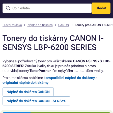
Hledat
Menu
Hlavní stránka
Náplně do tiskáren
CANON
Tonery pro CANON I-SENSY
Tonery do tiskárny CANON I-
SENSYS LBP-6200 SERIES
Vyberte si požadovaný toner pro vaši tiskárnu
CANON I-SENSYS LBP-
6200 SERIES
! Záruka kvality tisku je pro nás prioritou a proto
odpovídají tonery
TonerPartner
těm nejvyšším standardům kvality.
Pro tuto tiskárnu nabízíme
kompatibilní náplně do tiskárny
a
originální náplně do tiskárny
.
Náplně do tiskáren CANON
Náplně do tiskáren CANON I-SENSYS