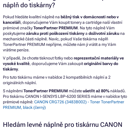
náplň do tiskárny?
Pokud hledáte kvalitní náplně na
běžný tisk v domácnosti nebo v
kanceláři
, doporučujeme Vám koupit tonery a cartridge naší vlastní
prémiové značky
TonerPartner PREMIUM
. Na tyto náplně Vám
poskytujeme
záruku proti poškození tiskárny
a
doživotní záruku
na
mechanické části náplně. Navíc, pokud Vaše tiskárna náplň
TonerPartner PREMIUM nepřijme, můžete nám ji vrátit a my Vám
vrátíme peníze.
V případě, že chcete tisknout fotky nebo
reprezentační materiály ve
vysoké kvalitě
, doporučujeme Vám zakoupit
originální barvy do
tiskárny
.
Pro tuto tiskárnu máme v nabídce 2 kompatibilních náplní a 2
originálních náplní.
S náplněmi
TonerPartner PREMIUM
můžete
ušetřit až 80%
nákladů.
Pro tiskárnu CANON I-SENSYS LBP-6200 SERIES máme v nabídce tyto
prémiové náplně:
CANON CRG726 (3483B002) - Toner TonerPartner
PREMIUM, black (černý)
Hledám levné náplně pro tiskárnu CANON