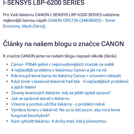
I-SENSYS LBP-6200 SERIES
Pro Vaši tiskárnu CANON I-SENSYS LBP-6200 SERIES nabízíme
nejlevnější černou náplň
CANON CRG726 (3483B002) - Toner
Economy, black (černý)
.
Články na našem blogu o značce CANON
K značce CANON jsme na našem blogu napsali několik článků:
Canon: Příběh jedné z nejinovativnějších značek na světě
4 nejčastější problémy s tiskárnou Canon a jak na ně
Kde koupit levné barvy do tiskárny Canon + srovnání nákladů
Když toner v laserové tiskárně hatí tisk - 5 nejčastějších problémů
a jejich řešení
Závady laserových tiskáren: kdy se ještě vyplatí oprava?
Jak se správně starat o tiskárnu
Včasná a poctivá údržba tiskárny - o problém méně
Výměna toneru v tiskárně: Na co si dát pozor, aby nový toner
fungoval bezchybně?
Kam vyhodit tiskárnu: 4 druhy míst, kde ji převezmou