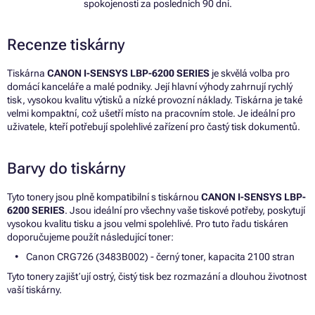
spokojenosti za posledních 90 dní.
Recenze tiskárny
Tiskárna
CANON I-SENSYS LBP-6200 SERIES
je skvělá volba pro
domácí kanceláře a malé podniky. Její hlavní výhody zahrnují rychlý
tisk, vysokou kvalitu výtisků a nízké provozní náklady. Tiskárna je také
velmi kompaktní, což ušetří místo na pracovním stole. Je ideální pro
uživatele, kteří potřebují spolehlivé zařízení pro častý tisk dokumentů.
Barvy do tiskárny
Tyto tonery jsou plně kompatibilní s tiskárnou
CANON I-SENSYS LBP-
6200 SERIES
. Jsou ideální pro všechny vaše tiskové potřeby, poskytují
vysokou kvalitu tisku a jsou velmi spolehlivé. Pro tuto řadu tiskáren
doporučujeme použít následující toner:
Canon CRG726 (3483B002) - černý toner, kapacita 2100 stran
Tyto tonery zajišťují ostrý, čistý tisk bez rozmazání a dlouhou životnost
vaší tiskárny.