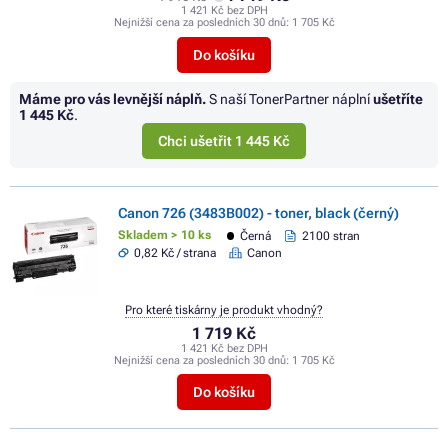
1 421 Kč bez DPH
Nejnižší cena za posledních 30 dnů:
1 705 Kč
Do košíku
Máme pro vás levnější náplň.
S naší TonerPartner náplní
ušetříte
1 445 Kč
.
Chci ušetřit 1 445 Kč
Canon 726 (3483B002) - toner, black (černý)
Skladem > 10 ks
Černá
2100 stran
0,82 Kč / strana
Canon
Pro které tiskárny je produkt vhodný?
1 719 Kč
1 421 Kč bez DPH
Nejnižší cena za posledních 30 dnů:
1 705 Kč
Do košíku