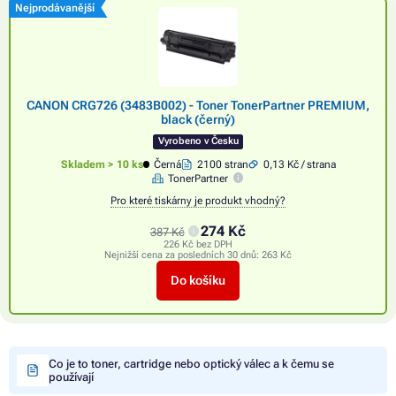
Nejprodávanější
CANON CRG726 (3483B002) - Toner TonerPartner PREMIUM,
black (černý)
Vyrobeno v Česku
Skladem > 10 ks
Černá
2100 stran
0,13 Kč / strana
TonerPartner
Pro které tiskárny je produkt vhodný?
274 Kč
387 Kč
226 Kč bez DPH
Nejnižší cena za posledních 30 dnů:
263 Kč
Do košíku
Co je to toner, cartridge nebo optický válec a k čemu se
používají