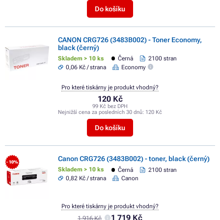
Do košíku
CANON CRG726 (3483B002) - Toner Economy,
black (černý)
Skladem > 10 ks
Černá
2100 stran
0,06 Kč / strana
Economy
Pro které tiskárny je produkt vhodný?
120 Kč
99 Kč bez DPH
Nejnižší cena za posledních 30 dnů:
120 Kč
Do košíku
Canon CRG726 (3483B002) - toner, black (černý)
- 10%
Skladem > 10 ks
Černá
2100 stran
0,82 Kč / strana
Canon
Pro které tiskárny je produkt vhodný?
1 719 Kč
1 916 Kč