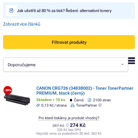
Jak ušetřit až 80 % za tisk? Řešení: alternativní tonery
Zobrazit více článků
Filtrovat produkty
Doporučujeme
CANON CRG726 (3483B002) - Toner TonerPartner
- 29%
PREMIUM, black (černý)
Skladem > 10 ks
Černá
2100 stran
0,13 Kč / strana
TonerPartner
Pro které tiskárny je produkt vhodný?
274 Kč
387 Kč
226 Kč bez DPH
Nejnižší cena za posledních 30 dnů:
263 Kč