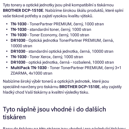
Tyto tonery a optické jednotky jsou plně kompatibilní s tiskárnou
BROTHER DCP-1510E
. Nabízíme širokou škálu produktů, které splní
vaše tiskové potřeby a zajistí vysokou kvalitu výtisků.
TN-1030
- TonerPartner PREMIUM, černý, 1000 stran
TN-1030
- standardní toner, černý, 1000 stran
TN-1030
- Toner Economy, černý, 1000 stran
DR1030
- Optická jednotka TonerPartner PREMIUM, černá,
10000 stran
DR1030
- standardní optická jednotka, černá, 10000 stran
TN-1030
- Toner Xerox, černý, 1000 stran
DR1030
- optická jednotka, černá - rozbalené, 10000 stran
MultiPack TN-1030
- Toner TonerPartner PREMIUM, černý 3+1
ZDARMA, 4x1000 stran
Nabízíme široký výběr tonerů a optických jednotek, které jsou
speciálně navrženy pro tiskárnu
BROTHER DCP-1510E
, aby zajistily
hladký chod Vaší tiskárny a kvalitní výsledky tisku.
Tyto náplně jsou vhodné i do dalších
tiskáren
Barvy do tiskárny na této stránce jsou vhodné i pro následující tiskárny: