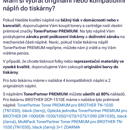
Mám si vybrat originální nebo kompatibilní
náplň do tiskárny?
Pokud hledáte kvalitní náplně na
běžný tisk v domácnosti nebo v
kanceláři
, doporučujeme Vám koupit tonery a cartridge naší vlastní
prémiové značky
TonerPartner PREMIUM
. Na tyto náplně Vám
poskytujeme
záruku proti poškození tiskárny
a
doživotní záruku
na
mechanické části náplně. Navíc, pokud Vaše tiskárna náplň
TonerPartner PREMIUM nepřijme, můžete nám ji vrátit a my Vám
vrátíme peníze.
V případě, že chcete tisknout fotky nebo
reprezentační materiály ve
vysoké kvalitě
, doporučujeme Vám zakoupit
originální barvy do
tiskárny
.
Pro tuto tiskárnu máme v nabídce 4 kompatibilních náplní a 2
originálních náplní.
S náplněmi
TonerPartner PREMIUM
můžete
ušetřit až 80%
nákladů.
Pro tiskárnu BROTHER DCP-1510E máme v nabídce tyto prémiové
náplně:
TonerPartner Toner PREMIUM pro BROTHER TN-1030
(TN1030), black (černý)
,
Optická jednotka TonerPartner PREMIUM pro
BROTHER DR-1000/DR-1030/1050/1070/1075/1090 (DR1030), black
(černá)
,
MultiPack TonerPartner Toner PREMIUM pro BROTHER TN-
1030 (TN1030), black (černý) 3+1 ZDARMA