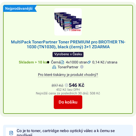
Nejprodávanější
MultiPack TonerPartner Toner PREMIUM pro BROTHER TN-
1030 (TN1030), black (černý) 3+1 ZDARMA
Vyrobeno v Česku
Skladem > 10 ks
Černá
4x1000 stran
0,14 Kč / strana
TonerPartner
Pro které tiskárny je produkt vhodný?
546 Kč
897 Kč
452 Kč bez DPH
Nejnižší cena za posledních 30 dnů:
508 Kč
Do košíku
Co je to toner, cartridge nebo optický válec a k čemu se
používají