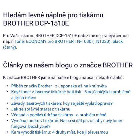
Hledám levné náplně pro tiskárnu
BROTHER DCP-1510E
Pro Vaši tiskárnu BROTHER DCP-1510E nabízíme nejlevnější černou
náplň
Toner ECONOMY pro BROTHER TN-1030 (TN1030), black
(černý)
.
Články na našem blogu o značce BROTHER
K značce BROTHER jsme na našem blogu napsali několik článků:
Příběh značky Brother - z Japonska až na kraj světa
Když toner v laserové tiskárně hatí tisk - 5 nejčastějších problémů
a jejich řešení
Závady laserových tiskáren: kdy se ještě vyplatí oprava?
Jak se správně starat o tiskárnu
Včasná a poctivá údržba tiskárny - o problém méně
Výměna toneru v tiskárně: Na co si dát pozor, aby nový toner
fungoval bezchybně?
Kam vyhodit tiskárnu: 4 druhy míst, kde ji převezmou