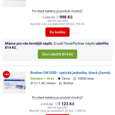
Pro které tiskárny je produkt vhodný?
998 Kč
1 043 Kč
825 Kč bez DPH
Nejnižší cena za posledních 30 dnů:
965 Kč
Do košíku
Máme pro vás levnější náplň.
S naší TonerPartner náplní
ušetříte
814 Kč
.
Chci ušetřit 814 Kč
Brother DR1030 - optická jednotka, black (černá)
- 4%
Skladem > 10 ks
Černá
10000 stran
0,11 Kč / strana
Brother
Pro které tiskárny je produkt vhodný?
1 123 Kč
1 171 Kč
928 Kč bez DPH
Nejnižší cena za posledních 30 dnů:
1 068 Kč