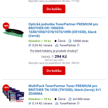
Nejnižší cena za posledních 30 dnů:
177 Kč
Do košíku
Optická jednotka TonerPartner PREMIUM pro
- 60%
BROTHER DR-1000/DR-
1030/1050/1070/1075/1090 (DR1030), black
(černá)
Skladem > 10 ks
Černá
10000 stran
0,03 Kč / strana
TonerPartner
Pro které tiskárny je produkt vhodný?
294 Kč
744 Kč
243 Kč bez DPH
Nejnižší cena za posledních 30 dnů:
294 Kč
Do košíku
MultiPack TonerPartner Toner PREMIUM pro
- 39%
BROTHER TN-1030 (TN1030), black (černý) 3+1
ZDARMA
Skladem > 10 ks
Černá
4x1000 stran
0,14 Kč / strana
TonerPartner