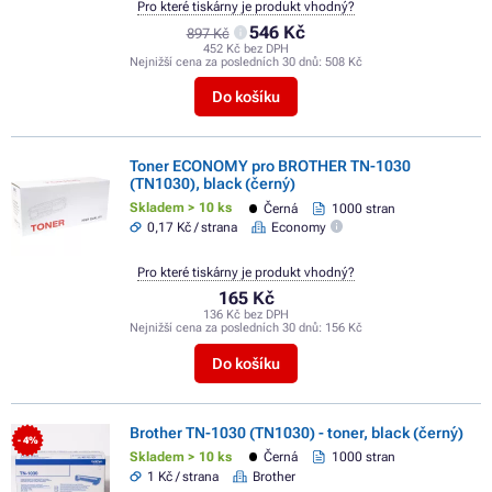
Pro které tiskárny je produkt vhodný?
546 Kč
897 Kč
452 Kč bez DPH
Nejnižší cena za posledních 30 dnů:
508 Kč
Do košíku
Toner ECONOMY pro BROTHER TN-1030
(TN1030), black (černý)
Skladem > 10 ks
Černá
1000 stran
0,17 Kč / strana
Economy
Pro které tiskárny je produkt vhodný?
165 Kč
136 Kč bez DPH
Nejnižší cena za posledních 30 dnů:
156 Kč
Do košíku
Brother TN-1030 (TN1030) - toner, black (černý)
- 4%
Skladem > 10 ks
Černá
1000 stran
1 Kč / strana
Brother