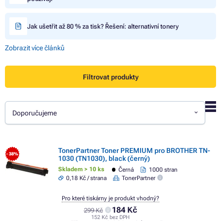
Jak ušetřit až 80 % za tisk? Řešení: alternativní tonery
Zobrazit více článků
Filtrovat produkty
Doporučujeme
TonerPartner Toner PREMIUM pro BROTHER TN-
- 38%
1030 (TN1030), black (černý)
Skladem > 10 ks
Černá
1000 stran
0,18 Kč / strana
TonerPartner
Pro které tiskárny je produkt vhodný?
184 Kč
299 Kč
152 Kč bez DPH