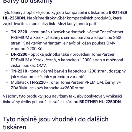
Barvy do tiskárny
Tyto tonery a optické jednotky jsou kompatibilní s tiskárnou
BROTHER
HL-2250DN
. Nabízíme široký výběr kompatibilních produktů, které
zajistí kvalitní a spolehlivý tisk. Mezi kódy tonerů patří:
TN-2220
- dostupné v různých variantách, včetně TonerPartner
PREMIUM a Xerox, všechny s černou barvou a kapacitou 2600
stran. K některým variantám je navíc přiložen poukaz OMV
v hodnotě 200 Kč.
DR-2200
- optická jednotka také v provedení TonerPartner
PREMIUM a Xerox, černá, s kapacitou 12000 stran a možností
získat poukaz OMV.
TN-2210
- toner v černé barvě s kapacitou 1200 stran, dostupný
jak v ekonomické, tak v premium variantě.
MultiPack
TN-2220
- Toner TonerPartner PREMIUM, černý, 3+1
ZDARMA, celková kapacita 4x2600 stran.
Všechny tyto produkty jsou navrženy tak, aby poskytovaly vynikající
tiskové výsledky při použití s vaší tiskárnou
BROTHER HL-2250DN
.
Tyto náplně jsou vhodné i do dalších
tiskáren