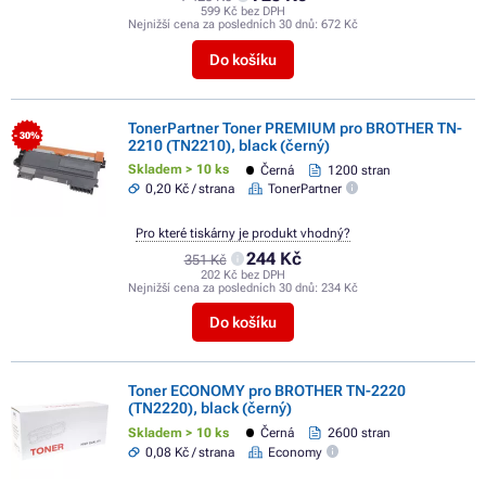
599 Kč bez DPH
Nejnižší cena za posledních 30 dnů:
672 Kč
Do košíku
TonerPartner Toner PREMIUM pro BROTHER TN-
- 30%
2210 (TN2210), black (černý)
Skladem > 10 ks
Černá
1200 stran
0,20 Kč / strana
TonerPartner
Pro které tiskárny je produkt vhodný?
244 Kč
351 Kč
202 Kč bez DPH
Nejnižší cena za posledních 30 dnů:
234 Kč
Do košíku
Toner ECONOMY pro BROTHER TN-2220
(TN2220), black (černý)
Skladem > 10 ks
Černá
2600 stran
0,08 Kč / strana
Economy