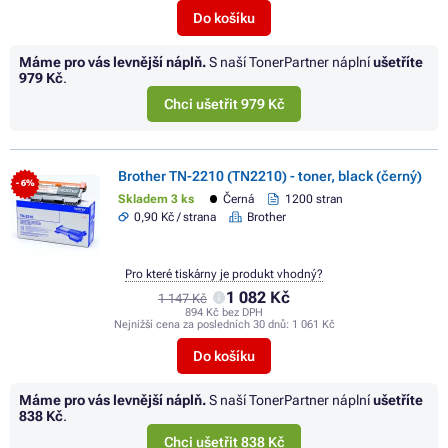
Do košíku
Máme pro vás levnější náplň.
S naší TonerPartner náplní
ušetříte
979 Kč
.
Chci ušetřit 979 Kč
Brother TN-2210 (TN2210) - toner, black (černý)
- 6%
Skladem 3 ks
Černá
1200 stran
0,90 Kč / strana
Brother
Pro které tiskárny je produkt vhodný?
1 082 Kč
1 147 Kč
894 Kč bez DPH
Nejnižší cena za posledních 30 dnů:
1 061 Kč
Do košíku
Máme pro vás levnější náplň.
S naší TonerPartner náplní
ušetříte
838 Kč
.
Chci ušetřit 838 Kč