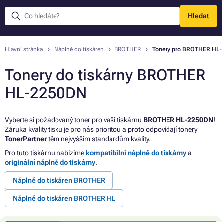
Hledat
Menu
Hlavní stránka
Náplně do tiskáren
BROTHER
Tonery pro BROTHER HL
Tonery do tiskárny BROTHER
HL-2250DN
Vyberte si požadovaný toner pro vaši tiskárnu
BROTHER HL-2250DN
!
Záruka kvality tisku je pro nás prioritou a proto odpovídají tonery
TonerPartner
těm nejvyšším standardům kvality.
Pro tuto tiskárnu nabízíme
kompatibilní náplně do tiskárny
a
originální náplně do tiskárny
.
Náplně do tiskáren BROTHER
Náplně do tiskáren BROTHER HL