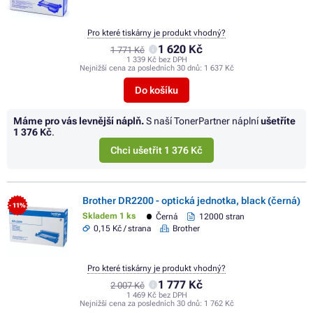
Pro které tiskárny je produkt vhodný?
1 620 Kč
1 771 Kč
1 339 Kč bez DPH
Nejnižší cena za posledních 30 dnů:
1 637 Kč
Do košíku
Máme pro vás levnější náplň.
S naší TonerPartner náplní
ušetříte
1 376 Kč
.
Chci ušetřit 1 376 Kč
Brother DR2200 - optická jednotka, black (černá)
- 11%
Skladem 1 ks
Černá
12000 stran
0,15 Kč / strana
Brother
Pro které tiskárny je produkt vhodný?
1 777 Kč
2 007 Kč
1 469 Kč bez DPH
Nejnižší cena za posledních 30 dnů:
1 762 Kč