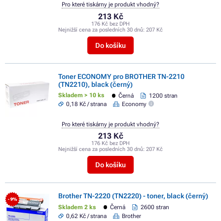
Pro které tiskárny je produkt vhodný?
213 Kč
176 Kč bez DPH
Nejnižší cena za posledních 30 dnů:
207 Kč
Do košíku
Toner ECONOMY pro BROTHER TN-2210
(TN2210), black (černý)
Skladem > 10 ks
Černá
1200 stran
0,18 Kč / strana
Economy
Pro které tiskárny je produkt vhodný?
213 Kč
176 Kč bez DPH
Nejnižší cena za posledních 30 dnů:
207 Kč
Do košíku
Brother TN-2220 (TN2220) - toner, black (černý)
- 9%
Skladem 2 ks
Černá
2600 stran
0,62 Kč / strana
Brother