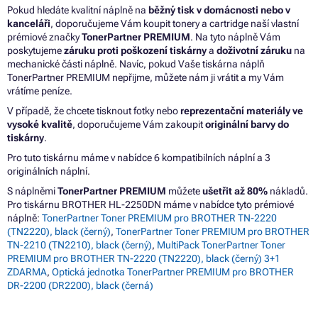
Pokud hledáte kvalitní náplně na
běžný tisk v domácnosti nebo v
kanceláři
, doporučujeme Vám koupit tonery a cartridge naší vlastní
prémiové značky
TonerPartner PREMIUM
. Na tyto náplně Vám
poskytujeme
záruku proti poškození tiskárny
a
doživotní záruku
na
mechanické části náplně. Navíc, pokud Vaše tiskárna náplň
TonerPartner PREMIUM nepřijme, můžete nám ji vrátit a my Vám
vrátíme peníze.
V případě, že chcete tisknout fotky nebo
reprezentační materiály ve
vysoké kvalitě
, doporučujeme Vám zakoupit
originální barvy do
tiskárny
.
Pro tuto tiskárnu máme v nabídce 6 kompatibilních náplní a 3
originálních náplní.
S náplněmi
TonerPartner PREMIUM
můžete
ušetřit až 80%
nákladů.
Pro tiskárnu BROTHER HL-2250DN máme v nabídce tyto prémiové
náplně:
TonerPartner Toner PREMIUM pro BROTHER TN-2220
(TN2220), black (černý)
,
TonerPartner Toner PREMIUM pro BROTHER
TN-2210 (TN2210), black (černý)
,
MultiPack TonerPartner Toner
PREMIUM pro BROTHER TN-2220 (TN2220), black (černý) 3+1
ZDARMA
,
Optická jednotka TonerPartner PREMIUM pro BROTHER
DR-2200 (DR2200), black (černá)