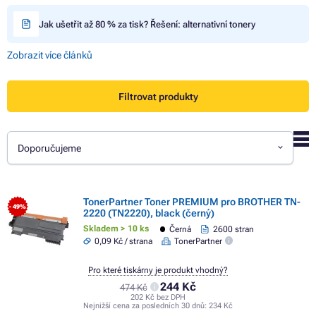
Jak ušetřit až 80 % za tisk? Řešení: alternativní tonery
Zobrazit více článků
Filtrovat produkty
Doporučujeme
TonerPartner Toner PREMIUM pro BROTHER TN-
- 49%
2220 (TN2220), black (černý)
Skladem > 10 ks
Černá
2600 stran
0,09 Kč / strana
TonerPartner
Pro které tiskárny je produkt vhodný?
244 Kč
474 Kč
202 Kč bez DPH
Nejnižší cena za posledních 30 dnů:
234 Kč