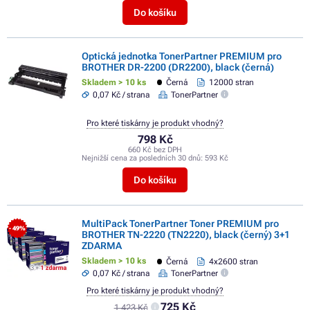
Do košíku
Optická jednotka TonerPartner PREMIUM pro
BROTHER DR-2200 (DR2200), black (černá)
Skladem > 10 ks
Černá
12000 stran
0,07 Kč / strana
TonerPartner
Pro které tiskárny je produkt vhodný?
798 Kč
660 Kč bez DPH
Nejnižší cena za posledních 30 dnů:
593 Kč
Do košíku
MultiPack TonerPartner Toner PREMIUM pro
- 49%
BROTHER TN-2220 (TN2220), black (černý) 3+1
ZDARMA
Skladem > 10 ks
Černá
4x2600 stran
0,07 Kč / strana
TonerPartner
Pro které tiskárny je produkt vhodný?
725 Kč
1 423 Kč