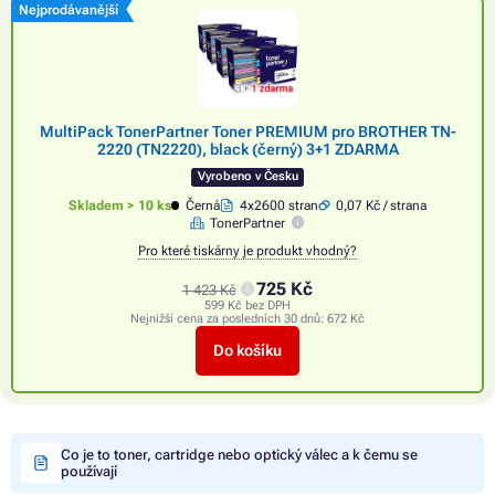
Nejprodávanější
MultiPack TonerPartner Toner PREMIUM pro BROTHER TN-
2220 (TN2220), black (černý) 3+1 ZDARMA
Vyrobeno v Česku
Skladem > 10 ks
Černá
4x2600 stran
0,07 Kč / strana
TonerPartner
Pro které tiskárny je produkt vhodný?
725 Kč
1 423 Kč
599 Kč bez DPH
Nejnižší cena za posledních 30 dnů:
672 Kč
Do košíku
Co je to toner, cartridge nebo optický válec a k čemu se
používají