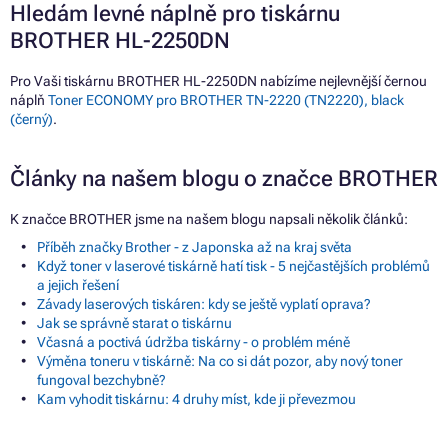
Hledám levné náplně pro tiskárnu
BROTHER HL-2250DN
Pro Vaši tiskárnu BROTHER HL-2250DN nabízíme nejlevnější černou
náplň
Toner ECONOMY pro BROTHER TN-2220 (TN2220), black
(černý)
.
Články na našem blogu o značce BROTHER
K značce BROTHER jsme na našem blogu napsali několik článků:
Příběh značky Brother - z Japonska až na kraj světa
Když toner v laserové tiskárně hatí tisk - 5 nejčastějších problémů
a jejich řešení
Závady laserových tiskáren: kdy se ještě vyplatí oprava?
Jak se správně starat o tiskárnu
Včasná a poctivá údržba tiskárny - o problém méně
Výměna toneru v tiskárně: Na co si dát pozor, aby nový toner
fungoval bezchybně?
Kam vyhodit tiskárnu: 4 druhy míst, kde ji převezmou