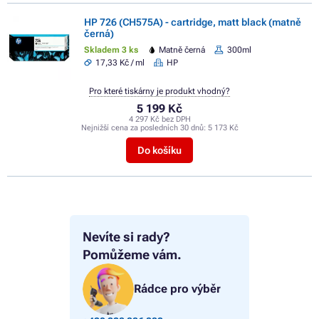
HP 726 (CH575A) - cartridge, matt black (matně
černá)
Skladem 3 ks
Matně černá
300ml
17,33 Kč / ml
HP
Pro které tiskárny je produkt vhodný?
5 199 Kč
4 297 Kč bez DPH
Nejnižší cena za posledních 30 dnů:
5 173 Kč
Do košíku
Nevíte si rady?
Pomůžeme vám.
Rádce pro výběr