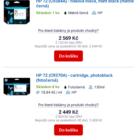
HP 72 (C9384A) - tisková hlava, matt black (matně
černá)
Skladem 1 ks
Matně černá
HP
Pro které tiskárny je produkt vhodný?
2 569 Kč
2 123 Kč bez DPH
Nejnižší cena za posledních 30 dnů:
2 544 Kč
Do košíku
HP 72 (C9370A) - cartridge, photoblack
(fotočerná)
Skladem 8 ks
Fotočerná
130ml
18,84 Kč / ml
HP
Pro které tiskárny je produkt vhodný?
2 449 Kč
2 024 Kč bez DPH
Nejnižší cena za posledních 30 dnů:
2 428 Kč
Do košíku