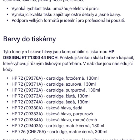
Vysoká rychlost tisku umožňuje efektivní práci.
Vynikající kvalita tisku zajišťuje ostré detaily a jasné barvy.
Podpora velkých formátů je ideální pro profesionální použití.
Barvy do tiskárny
Tyto tonery a tiskové hlavy jsou kompatibilní s tiskárnou
HP
DESIGNJET T1300 44 INCH
. Poskytují širokou škálu barev a kapacit,
které vyhovují různým tiskovým potřebám. V nabídce jsou následující
kódy:
HP 72 (C9370A) - cartridge, fotočerná, 130ml
HP 72 (C9371A) - cartridge, azurová, 130ml
HP 72 (C9372A) - cartridge, purpurová, 130ml
HP 72 (C9373A) - cartridge, žlutá, 130ml
HP 72 (C9374A) - cartridge, šedá, 130ml
HP 72 (C9380A) - tisková hlava, šedá
HP 72 (C9383A) - tisková hlava, purpurová
HP 72 (C9384A) - tisková hlava, matně černá
HP 72 (C9403A) - cartridge, matně černá, 130ml
HP 726 (CH575A) - cartridge, matně černá, 300ml