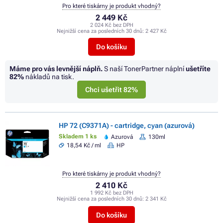
Pro které tiskárny je produkt vhodný?
2 449 Kč
2 024 Kč bez DPH
Nejnižší cena za posledních 30 dnů:
2 427 Kč
Do košíku
Máme pro vás levnější náplň.
S naší TonerPartner náplní
ušetříte
82%
nákladů na tisk.
Chci ušetřit 82%
HP 72 (C9371A) - cartridge, cyan (azurová)
Skladem 1 ks
Azurová
130ml
18,54 Kč / ml
HP
Pro které tiskárny je produkt vhodný?
2 410 Kč
1 992 Kč bez DPH
Nejnižší cena za posledních 30 dnů:
2 341 Kč
Do košíku