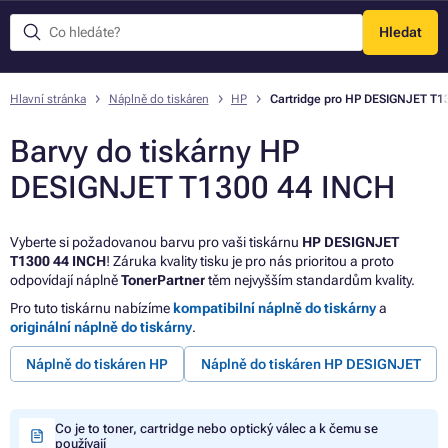
Hledat
Menu
Hlavní stránka
Náplně do tiskáren
HP
Cartridge pro HP DESIGNJET T1
Barvy do tiskárny HP
DESIGNJET T1300 44 INCH
Vyberte si požadovanou barvu pro vaši tiskárnu
HP DESIGNJET
T1300 44 INCH
! Záruka kvality tisku je pro nás prioritou a proto
odpovídají náplně
TonerPartner
těm nejvyšším standardům kvality.
Pro tuto tiskárnu nabízíme
kompatibilní náplně do tiskárny
a
originální náplně do tiskárny
.
Náplně do tiskáren HP
Náplně do tiskáren HP DESIGNJET
Co je to toner, cartridge nebo optický válec a k čemu se
používají