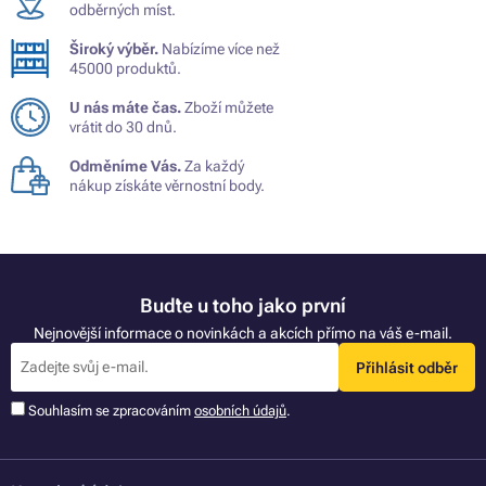
odběrných míst.
Široký výběr.
Nabízíme více než
45000 produktů.
U nás máte čas.
Zboží můžete
vrátit do 30 dnů.
Odměníme Vás.
Za každý
nákup získáte věrnostní body.
Buďte u toho jako první
Nejnovější informace o novinkách a akcích přímo na váš e-mail.
Přihlásit odběr
Souhlasím se zpracováním
osobních údajů
.