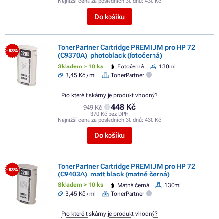
Nejnižší cena za posledních 30 dnů:
430 Kč
Do košíku
TonerPartner Cartridge PREMIUM pro HP 72
- 53%
(C9370A), photoblack (fotočerná)
Skladem > 10 ks
Fotočerná
130ml
3,45 Kč / ml
TonerPartner
Pro které tiskárny je produkt vhodný?
448 Kč
949 Kč
370 Kč bez DPH
Nejnižší cena za posledních 30 dnů:
430 Kč
Do košíku
TonerPartner Cartridge PREMIUM pro HP 72
- 53%
(C9403A), matt black (matně černá)
Skladem > 10 ks
Matně černá
130ml
3,45 Kč / ml
TonerPartner
Pro které tiskárny je produkt vhodný?