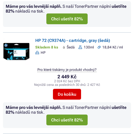
Máme pro vás levnější náplň.
S naší TonerPartner náplní
ušetříte
82%
nákladů na tisk.
Chci ušetřit 82%
HP 72 (C9374A) - cartridge, gray (šedá)
Skladem 8 ks
Šedá
130ml
18,84 Kč / ml
HP
Pro které tiskárny je produkt vhodný?
2 449 Kč
2 024 Kč bez DPH
Nejnižší cena za posledních 30 dnů:
2 427 Kč
Do košíku
Máme pro vás levnější náplň.
S naší TonerPartner náplní
ušetříte
82%
nákladů na tisk.
Chci ušetřit 82%