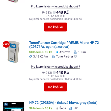
Pro které tiskárny je produkt vhodný?
448 Kč
949 Kč
370 Kč bez DPH
Nejnižší cena za posledních 30 dnů:
430 Kč
Do košíku
TonerPartner Cartridge PREMIUM pro HP 72
- 53%
(C9371A), cyan (azurová)
Skladem > 10 ks
Azurová
130ml
3,45 Kč / ml
TonerPartner
Pro které tiskárny je produkt vhodný?
448 Kč
949 Kč
370 Kč bez DPH
Nejnižší cena za posledních 30 dnů:
430 Kč
Do košíku
HP 72 (C9380A) - tisková hlava, gray (šedá)
Skladem > 10 ks
Šedá
HP