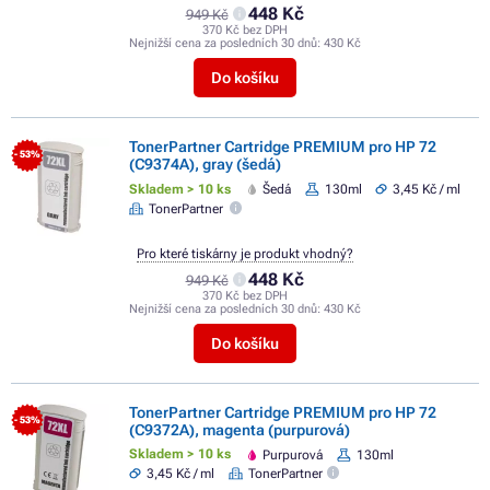
448 Kč
949 Kč
370 Kč bez DPH
Nejnižší cena za posledních 30 dnů:
430 Kč
Do košíku
TonerPartner Cartridge PREMIUM pro HP 72
- 53%
(C9374A), gray (šedá)
Skladem > 10 ks
Šedá
130ml
3,45 Kč / ml
TonerPartner
Pro které tiskárny je produkt vhodný?
448 Kč
949 Kč
370 Kč bez DPH
Nejnižší cena za posledních 30 dnů:
430 Kč
Do košíku
TonerPartner Cartridge PREMIUM pro HP 72
- 53%
(C9372A), magenta (purpurová)
Skladem > 10 ks
Purpurová
130ml
3,45 Kč / ml
TonerPartner