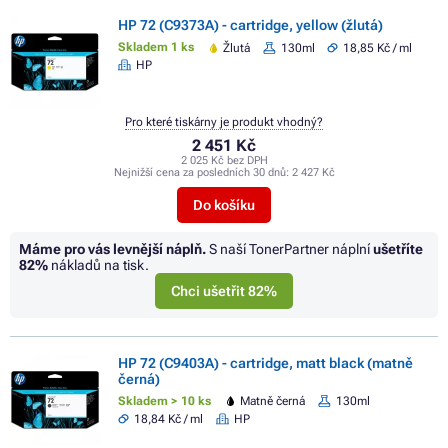
HP 72 (C9373A) - cartridge, yellow (žlutá)
Skladem 1 ks
Žlutá
130ml
18,85 Kč / ml
HP
Pro které tiskárny je produkt vhodný?
2 451 Kč
2 025 Kč bez DPH
Nejnižší cena za posledních 30 dnů:
2 427 Kč
Do košíku
Máme pro vás levnější náplň.
S naší TonerPartner náplní
ušetříte
82%
nákladů na tisk.
Chci ušetřit 82%
HP 72 (C9403A) - cartridge, matt black (matně
černá)
Skladem > 10 ks
Matně černá
130ml
18,84 Kč / ml
HP