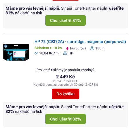
Máme pro vás levnější náplň.
S naší TonerPartner náplní
ušetříte
81%
nákladů na tisk.
Chci ušetřit 81%
HP 72 (C9372A) - cartridge, magenta (purpurová)
Skladem > 10 ks
Purpurová
130ml
18,84 Kč / ml
HP
Pro které tiskárny je produkt vhodný?
2 449 Kč
2 024 Kč bez DPH
Nejnižší cena za posledních 30 dnů:
2 427 Kč
Do košíku
Máme pro vás levnější náplň.
S naší TonerPartner náplní
ušetříte
82%
nákladů na tisk.
Chci ušetřit 82%