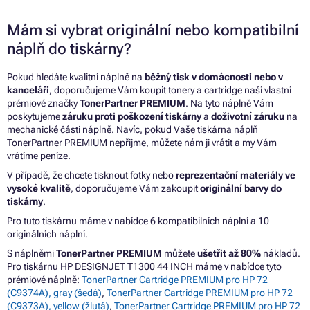
Mám si vybrat originální nebo kompatibilní
náplň do tiskárny?
Pokud hledáte kvalitní náplně na
běžný tisk v domácnosti nebo v
kanceláři
, doporučujeme Vám koupit tonery a cartridge naší vlastní
prémiové značky
TonerPartner PREMIUM
. Na tyto náplně Vám
poskytujeme
záruku proti poškození tiskárny
a
doživotní záruku
na
mechanické části náplně. Navíc, pokud Vaše tiskárna náplň
TonerPartner PREMIUM nepřijme, můžete nám ji vrátit a my Vám
vrátíme peníze.
V případě, že chcete tisknout fotky nebo
reprezentační materiály ve
vysoké kvalitě
, doporučujeme Vám zakoupit
originální barvy do
tiskárny
.
Pro tuto tiskárnu máme v nabídce 6 kompatibilních náplní a 10
originálních náplní.
S náplněmi
TonerPartner PREMIUM
můžete
ušetřit až 80%
nákladů.
Pro tiskárnu HP DESIGNJET T1300 44 INCH máme v nabídce tyto
prémiové náplně:
TonerPartner Cartridge PREMIUM pro HP 72
(C9374A), gray (šedá)
,
TonerPartner Cartridge PREMIUM pro HP 72
(C9373A), yellow (žlutá)
,
TonerPartner Cartridge PREMIUM pro HP 72