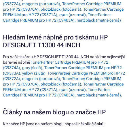
(C9372A), magenta (purpurová)
,
TonerPartner Cartridge PREMIUM
pro HP 72 (C9370A), photoblack (fotočerná)
,
TonerPartner Cartridge
PREMIUM pro HP 72 (C9371A), cyan (azurová)
,
TonerPartner
Cartridge PREMIUM pro HP 72 (C9403A), matt black (matně černá)
Hledám levné náplně pro tiskárnu HP
DESIGNJET T1300 44 INCH
Pro Vaši tiskárnu HP DESIGNJET T1300 44 INCH nabízíme nejlevnější
barevné náplně
TonerPartner Cartridge PREMIUM pro HP 72
(C9374A), gray (šedá)
,
TonerPartner Cartridge PREMIUM pro HP 72
(C9373A), yellow (žlutá)
,
TonerPartner Cartridge PREMIUM pro HP 72
(C9372A), magenta (purpurová)
,
TonerPartner Cartridge PREMIUM
pro HP 72 (C9370A), photoblack (fotočerná)
,
TonerPartner Cartridge
PREMIUM pro HP 72 (C9371A), cyan (azurová)
,
TonerPartner
Cartridge PREMIUM pro HP 72 (C9403A), matt black (matně černá)
.
Články na našem blogu o značce HP
K značce HP jsme na našem blogu napsali několik článků: