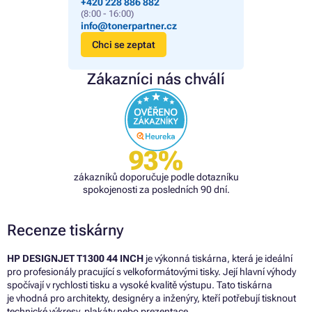
+420 228 886 882
(8:00 - 16:00)
info@tonerpartner.cz
Chci se zeptat
Zákazníci nás chválí
93%
zákazníků doporučuje podle dotazníku
spokojenosti za posledních 90 dní.
Recenze tiskárny
HP DESIGNJET T1300 44 INCH
je výkonná tiskárna, která je ideální
pro profesionály pracující s velkoformátovými tisky. Její hlavní výhody
spočívají v rychlosti tisku a vysoké kvalitě výstupu. Tato tiskárna
je vhodná pro architekty, designéry a inženýry, kteří potřebují tisknout
technické výkresy, plakáty nebo prezentace.