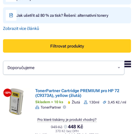
Jak ušetřit až 80 % za tisk? Řešení: alternativní tonery
Zobrazit více článků
Filtrovat produkty
Doporučujeme
TonerPartner Cartridge PREMIUM pro HP 72
- 53%
(C9373A), yellow (žlutá)
Skladem > 10 ks
Žlutá
130ml
3,45 Kč / ml
TonerPartner
Pro které tiskárny je produkt vhodný?
448 Kč
949 Kč
370 Kč bez DPH