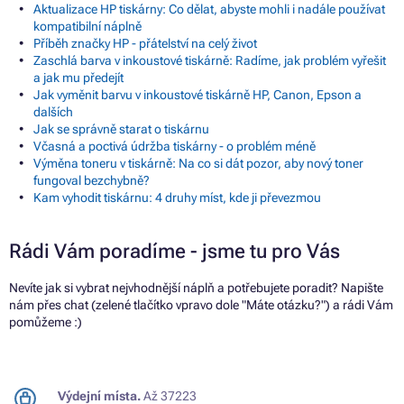
Aktualizace HP tiskárny: Co dělat, abyste mohli i nadále používat
kompatibilní náplně
Příběh značky HP - přátelství na celý život
Zaschlá barva v inkoustové tiskárně: Radíme, jak problém vyřešit
a jak mu předejít
Jak vyměnit barvu v inkoustové tiskárně HP, Canon, Epson a
dalších
Jak se správně starat o tiskárnu
Včasná a poctivá údržba tiskárny - o problém méně
Výměna toneru v tiskárně: Na co si dát pozor, aby nový toner
fungoval bezchybně?
Kam vyhodit tiskárnu: 4 druhy míst, kde ji převezmou
Rádi Vám poradíme - jsme tu pro Vás
Nevíte jak si vybrat nejvhodnější náplň a potřebujete poradit? Napište
nám přes chat (zelené tlačítko vpravo dole "Máte otázku?") a rádi Vám
pomůžeme :)
Výdejní místa.
Až 37223