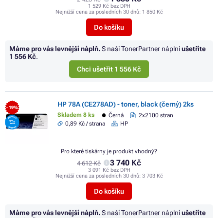
1 529 Kč bez DPH
Nejnižší cena za posledních 30 dnů:
1 850 Kč
Do košíku
Máme pro vás levnější náplň.
S naší TonerPartner náplní
ušetříte
1 556 Kč
.
Chci ušetřit 1 556 Kč
HP 78A (CE278AD) - toner, black (černý) 2ks
- 19%
Skladem 8 ks
Černá
2x2100 stran
0,89 Kč / strana
HP
Pro které tiskárny je produkt vhodný?
3 740 Kč
4 612 Kč
3 091 Kč bez DPH
Nejnižší cena za posledních 30 dnů:
3 703 Kč
Do košíku
Máme pro vás levnější náplň.
S naší TonerPartner náplní
ušetříte