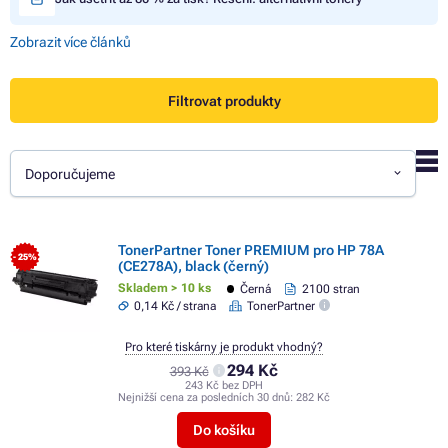
Zobrazit více článků
Filtrovat produkty
Doporučujeme
TonerPartner Toner PREMIUM pro HP 78A
- 25%
(CE278A), black (černý)
Skladem > 10 ks
Černá
2100 stran
0,14 Kč / strana
TonerPartner
Pro které tiskárny je produkt vhodný?
294 Kč
393 Kč
243 Kč bez DPH
Nejnižší cena za posledních 30 dnů:
282 Kč
Do košíku