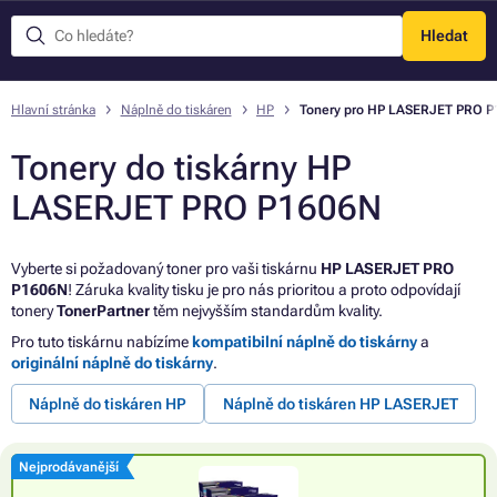
Hledat
Menu
Hlavní stránka
Náplně do tiskáren
HP
Tonery pro HP LASERJET PRO 
Tonery do tiskárny HP
LASERJET PRO P1606N
Vyberte si požadovaný toner pro vaši tiskárnu
HP LASERJET PRO
P1606N
! Záruka kvality tisku je pro nás prioritou a proto odpovídají
tonery
TonerPartner
těm nejvyšším standardům kvality.
Pro tuto tiskárnu nabízíme
kompatibilní náplně do tiskárny
a
originální náplně do tiskárny
.
Náplně do tiskáren HP
Náplně do tiskáren HP LASERJET
Nejprodávanější