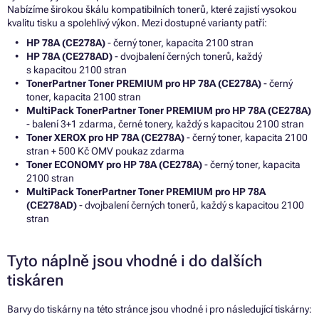
Nabízíme širokou škálu kompatibilních tonerů, které zajistí vysokou
kvalitu tisku a spolehlivý výkon. Mezi dostupné varianty patří:
HP 78A (CE278A)
- černý toner, kapacita 2100 stran
HP 78A (CE278AD)
- dvojbalení černých tonerů, každý
s kapacitou 2100 stran
TonerPartner Toner PREMIUM pro HP 78A (CE278A)
- černý
toner, kapacita 2100 stran
MultiPack TonerPartner Toner PREMIUM pro HP 78A (CE278A)
- balení 3+1 zdarma, černé tonery, každý s kapacitou 2100 stran
Toner XEROX pro HP 78A (CE278A)
- černý toner, kapacita 2100
stran + 500 Kč OMV poukaz zdarma
Toner ECONOMY pro HP 78A (CE278A)
- černý toner, kapacita
2100 stran
MultiPack TonerPartner Toner PREMIUM pro HP 78A
(CE278AD)
- dvojbalení černých tonerů, každý s kapacitou 2100
stran
Tyto náplně jsou vhodné i do dalších
tiskáren
Barvy do tiskárny na této stránce jsou vhodné i pro následující tiskárny: