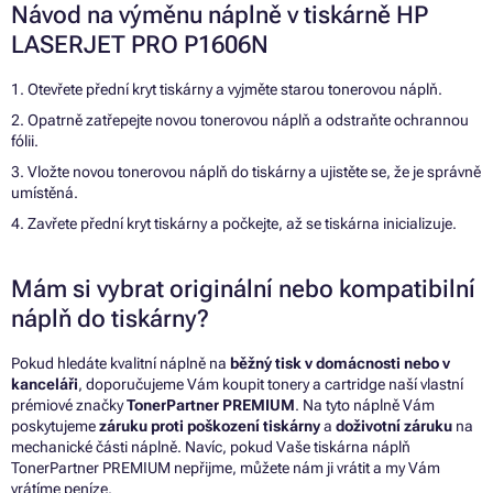
Návod na výměnu náplně v tiskárně HP
LASERJET PRO P1606N
1. Otevřete přední kryt tiskárny a vyjměte starou tonerovou náplň.
2. Opatrně zatřepejte novou tonerovou náplň a odstraňte ochrannou
fólii.
3. Vložte novou tonerovou náplň do tiskárny a ujistěte se, že je správně
umístěná.
4. Zavřete přední kryt tiskárny a počkejte, až se tiskárna inicializuje.
Mám si vybrat originální nebo kompatibilní
náplň do tiskárny?
Pokud hledáte kvalitní náplně na
běžný tisk v domácnosti nebo v
kanceláři
, doporučujeme Vám koupit tonery a cartridge naší vlastní
prémiové značky
TonerPartner PREMIUM
. Na tyto náplně Vám
poskytujeme
záruku proti poškození tiskárny
a
doživotní záruku
na
mechanické části náplně. Navíc, pokud Vaše tiskárna náplň
TonerPartner PREMIUM nepřijme, můžete nám ji vrátit a my Vám
vrátíme peníze.