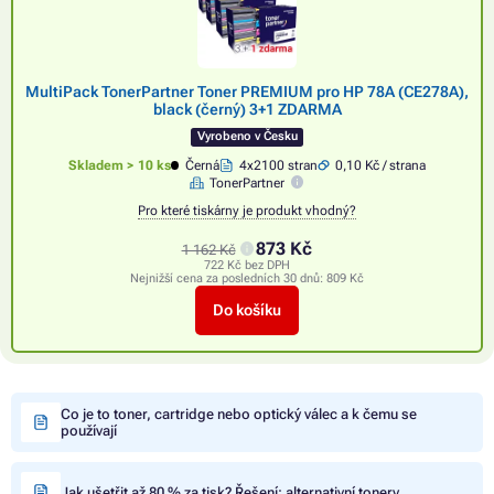
MultiPack TonerPartner Toner PREMIUM pro HP 78A (CE278A),
black (černý) 3+1 ZDARMA
Vyrobeno v Česku
Skladem > 10 ks
Černá
4x2100 stran
0,10 Kč / strana
TonerPartner
Pro které tiskárny je produkt vhodný?
873 Kč
1 162 Kč
722 Kč bez DPH
Nejnižší cena za posledních 30 dnů:
809 Kč
Do košíku
Co je to toner, cartridge nebo optický válec a k čemu se
používají
Jak ušetřit až 80 % za tisk? Řešení: alternativní tonery