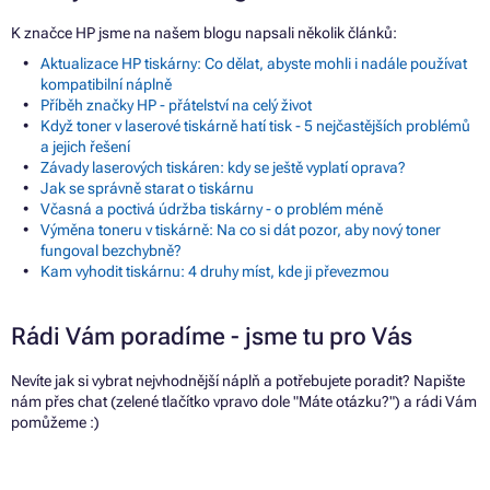
K značce HP jsme na našem blogu napsali několik článků:
Aktualizace HP tiskárny: Co dělat, abyste mohli i nadále používat
kompatibilní náplně
Příběh značky HP - přátelství na celý život
Když toner v laserové tiskárně hatí tisk - 5 nejčastějších problémů
a jejich řešení
Závady laserových tiskáren: kdy se ještě vyplatí oprava?
Jak se správně starat o tiskárnu
Včasná a poctivá údržba tiskárny - o problém méně
Výměna toneru v tiskárně: Na co si dát pozor, aby nový toner
fungoval bezchybně?
Kam vyhodit tiskárnu: 4 druhy míst, kde ji převezmou
Rádi Vám poradíme - jsme tu pro Vás
Nevíte jak si vybrat nejvhodnější náplň a potřebujete poradit? Napište
nám přes chat (zelené tlačítko vpravo dole "Máte otázku?") a rádi Vám
pomůžeme :)