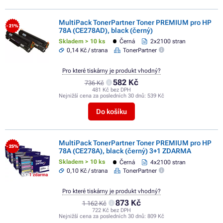
MultiPack TonerPartner Toner PREMIUM pro HP
- 21%
78A (CE278AD), black (černý)
Skladem > 10 ks
Černá
2x2100 stran
0,14 Kč / strana
TonerPartner
Pro které tiskárny je produkt vhodný?
582 Kč
736 Kč
481 Kč bez DPH
Nejnižší cena za posledních 30 dnů:
539 Kč
Do košíku
MultiPack TonerPartner Toner PREMIUM pro HP
- 25%
78A (CE278A), black (černý) 3+1 ZDARMA
Skladem > 10 ks
Černá
4x2100 stran
0,10 Kč / strana
TonerPartner
Pro které tiskárny je produkt vhodný?
873 Kč
1 162 Kč
722 Kč bez DPH
Nejnižší cena za posledních 30 dnů:
809 Kč