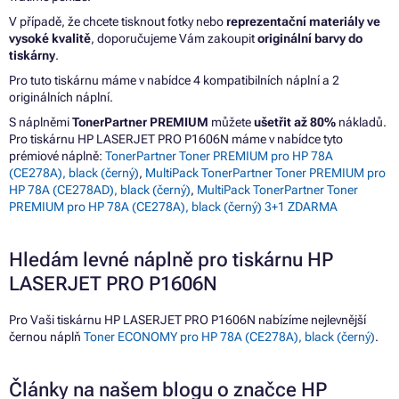
V případě, že chcete tisknout fotky nebo
reprezentační materiály ve
vysoké kvalitě
, doporučujeme Vám zakoupit
originální barvy do
tiskárny
.
Pro tuto tiskárnu máme v nabídce 4 kompatibilních náplní a 2
originálních náplní.
S náplněmi
TonerPartner PREMIUM
můžete
ušetřit až 80%
nákladů.
Pro tiskárnu HP LASERJET PRO P1606N máme v nabídce tyto
prémiové náplně:
TonerPartner Toner PREMIUM pro HP 78A
(CE278A), black (černý)
,
MultiPack TonerPartner Toner PREMIUM pro
HP 78A (CE278AD), black (černý)
,
MultiPack TonerPartner Toner
PREMIUM pro HP 78A (CE278A), black (černý) 3+1 ZDARMA
Hledám levné náplně pro tiskárnu HP
LASERJET PRO P1606N
Pro Vaši tiskárnu HP LASERJET PRO P1606N nabízíme nejlevnější
černou náplň
Toner ECONOMY pro HP 78A (CE278A), black (černý)
.
Články na našem blogu o značce HP