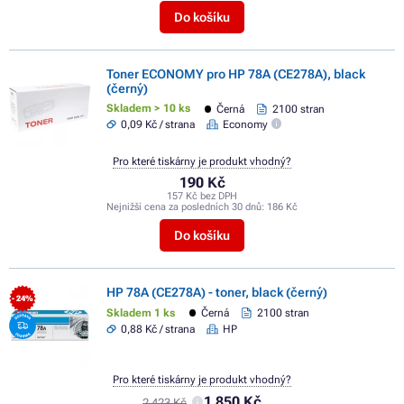
Do košíku
Toner ECONOMY pro HP 78A (CE278A), black
(černý)
Skladem > 10 ks
Černá
2100 stran
0,09 Kč / strana
Economy
Pro které tiskárny je produkt vhodný?
190 Kč
157 Kč bez DPH
Nejnižší cena za posledních 30 dnů:
186 Kč
Do košíku
HP 78A (CE278A) - toner, black (černý)
- 24%
Skladem 1 ks
Černá
2100 stran
0,88 Kč / strana
HP
Pro které tiskárny je produkt vhodný?
1 850 Kč
2 423 Kč