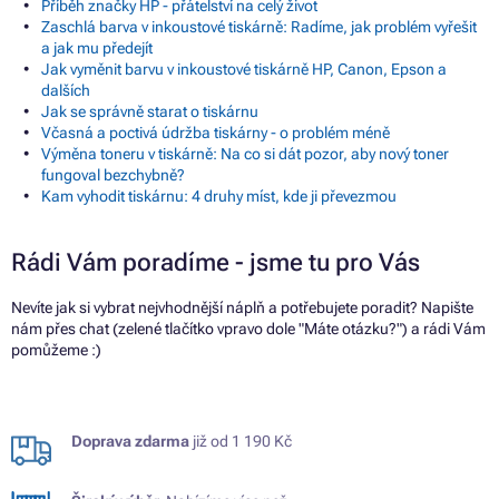
Příběh značky HP - přátelství na celý život
Zaschlá barva v inkoustové tiskárně: Radíme, jak problém vyřešit
a jak mu předejít
Jak vyměnit barvu v inkoustové tiskárně HP, Canon, Epson a
dalších
Jak se správně starat o tiskárnu
Včasná a poctivá údržba tiskárny - o problém méně
Výměna toneru v tiskárně: Na co si dát pozor, aby nový toner
fungoval bezchybně?
Kam vyhodit tiskárnu: 4 druhy míst, kde ji převezmou
Rádi Vám poradíme - jsme tu pro Vás
Nevíte jak si vybrat nejvhodnější náplň a potřebujete poradit? Napište
nám přes chat (zelené tlačítko vpravo dole "Máte otázku?") a rádi Vám
pomůžeme :)
Doprava zdarma
již od 1 190 Kč