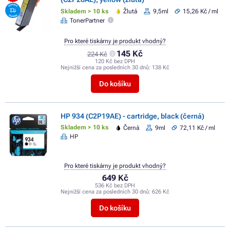
Skladem > 10 ks
Žlutá
9,5ml
15,26 Kč / ml
TonerPartner
Pro které tiskárny je produkt vhodný?
145 Kč
224 Kč
120 Kč bez DPH
Nejnižší cena za posledních 30 dnů:
138 Kč
Do košíku
HP 934 (C2P19AE) - cartridge, black (černá)
Skladem > 10 ks
Černá
9ml
72,11 Kč / ml
HP
Pro které tiskárny je produkt vhodný?
649 Kč
536 Kč bez DPH
Nejnižší cena za posledních 30 dnů:
626 Kč
Do košíku