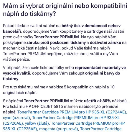
Mám si vybrat originální nebo kompatibilní
náplň do tiskárny?
Pokud hledáte kvalitní náplně na
běžný tisk v domácnosti nebo v
kanceláři
, doporučujeme Vám koupit tonery a cartridge naší vlastní
prémiové značky
TonerPartner PREMIUM
. Na tyto náplně Vám
poskytujeme
záruku proti poškození tiskárny
a
doživotní záruku
na
mechanické části náplně. Navíc, pokud Vaše tiskárna náplň
TonerPartner PREMIUM nepřijme, můžete nám ji vrátit a my Vám
vrátíme peníze.
V případě, že chcete tisknout fotky nebo
reprezentační materiály ve
vysoké kvalitě
, doporučujeme Vám zakoupit
originální barvy do
tiskárny
.
Pro tuto tiskárnu máme v nabídce 5 kompatibilních náplní a 10
originálních náplní.
S náplněmi
TonerPartner PREMIUM
můžete
ušetřit až 80%
nákladů.
Pro tiskárnu HP OFFICEJET 6815 máme v nabídce tyto prémiové
náplně:
TonerPartner Cartridge PREMIUM pro HP 935-XL (C2P24AE),
cyan (azurová)
,
TonerPartner Cartridge PREMIUM pro HP 935-XL
(C2P26AE), yellow (žlutá)
,
TonerPartner Cartridge PREMIUM pro HP
935-XL (C2P25AE), magenta (purpurová)
,
TonerPartner Cartridge