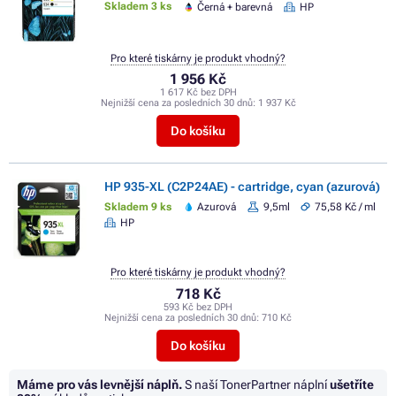
Skladem 3 ks
Černá + barevná
HP
Pro které tiskárny je produkt vhodný?
1 956 Kč
1 617 Kč bez DPH
Nejnižší cena za posledních 30 dnů:
1 937 Kč
Do košíku
HP 935-XL (C2P24AE) - cartridge, cyan (azurová)
Skladem 9 ks
Azurová
9,5ml
75,58 Kč / ml
HP
Pro které tiskárny je produkt vhodný?
718 Kč
593 Kč bez DPH
Nejnižší cena za posledních 30 dnů:
710 Kč
Do košíku
Máme pro vás levnější náplň.
S naší TonerPartner náplní
ušetříte