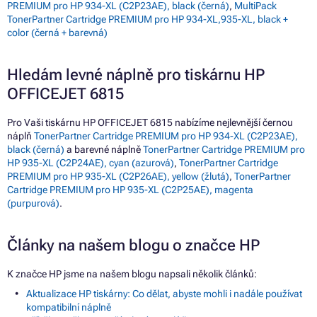
PREMIUM pro HP 934-XL (C2P23AE), black (černá)
,
MultiPack
TonerPartner Cartridge PREMIUM pro HP 934-XL,935-XL, black +
color (černá + barevná)
Hledám levné náplně pro tiskárnu HP
OFFICEJET 6815
Pro Vaši tiskárnu HP OFFICEJET 6815 nabízíme nejlevnější černou
náplň
TonerPartner Cartridge PREMIUM pro HP 934-XL (C2P23AE),
black (černá)
a barevné náplně
TonerPartner Cartridge PREMIUM pro
HP 935-XL (C2P24AE), cyan (azurová)
,
TonerPartner Cartridge
PREMIUM pro HP 935-XL (C2P26AE), yellow (žlutá)
,
TonerPartner
Cartridge PREMIUM pro HP 935-XL (C2P25AE), magenta
(purpurová)
.
Články na našem blogu o značce HP
K značce HP jsme na našem blogu napsali několik článků:
Aktualizace HP tiskárny: Co dělat, abyste mohli i nadále používat
kompatibilní náplně