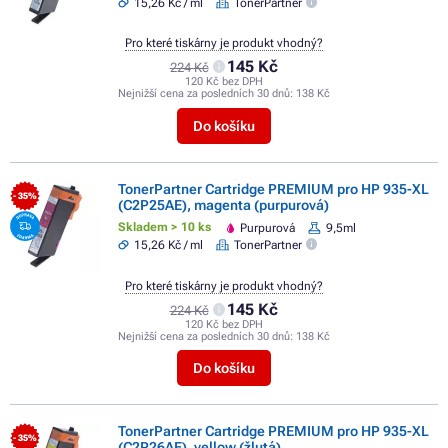
15,26 Kč / ml
TonerPartner
Pro které tiskárny je produkt vhodný?
145 Kč
224 Kč
120 Kč bez DPH
Nejnižší cena za posledních 30 dnů:
138 Kč
Do košíku
TonerPartner Cartridge PREMIUM pro HP 935-XL
- 35%
(C2P25AE), magenta (purpurová)
Skladem > 10 ks
Purpurová
9,5ml
15,26 Kč / ml
TonerPartner
Pro které tiskárny je produkt vhodný?
145 Kč
224 Kč
120 Kč bez DPH
Nejnižší cena za posledních 30 dnů:
138 Kč
Do košíku
TonerPartner Cartridge PREMIUM pro HP 935-XL
- 35%
(C2P26AE), yellow (žlutá)