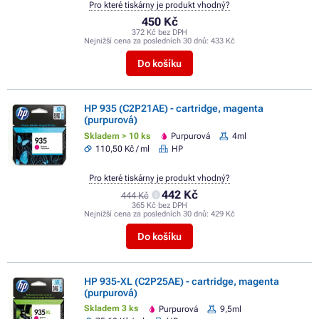
Pro které tiskárny je produkt vhodný?
450 Kč
372 Kč bez DPH
Nejnižší cena za posledních 30 dnů:
433 Kč
Do košíku
HP 935 (C2P21AE) - cartridge, magenta
(purpurová)
Skladem > 10 ks
Purpurová
4ml
110,50 Kč / ml
HP
Pro které tiskárny je produkt vhodný?
442 Kč
444 Kč
365 Kč bez DPH
Nejnižší cena za posledních 30 dnů:
429 Kč
Do košíku
HP 935-XL (C2P25AE) - cartridge, magenta
(purpurová)
Skladem 3 ks
Purpurová
9,5ml