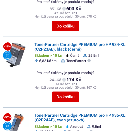
Pro které tiskárny je produkt vhodný?
603 Kč
851 Kč
498 Kč bez DPH
Nejnižší cena za posledních 30 dnů:
570 Kč
Do košíku
TonerPartner Cartridge PREMIUM pro HP 934-XL
- 28%
(C2P23AE), black (černá)
Skladem > 10 ks
Černá
25,5ml
6,82 Kč / ml
TonerPartner
Pro které tiskárny je produkt vhodný?
174 Kč
241 Kč
144 Kč bez DPH
Nejnižší cena za posledních 30 dnů:
167 Kč
Do košíku
TonerPartner Cartridge PREMIUM pro HP 935-XL
- 35%
(C2P24AE), cyan (azurová)
Skladem > 10 ks
Azurová
9,5ml