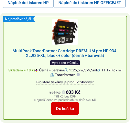
Náplně do tiskáren HP
Náplně do tiskáren HP OFFICEJET
Nejprodávanější
MultiPack TonerPartner Cartridge PREMIUM pro HP 934-
XL,935-XL, black + color (černá + barevná)
Vyrobeno v Česku
Skladem > 10 ks
Černá + barevná
1x25,5ml/3x9,5ml
11,17 Kč / ml
TonerPartner
Pro které tiskárny je produkt vhodný?
603 Kč
851 Kč
498 Kč bez DPH
Nejnižší cena za posledních 30 dnů:
570 Kč
Do košíku