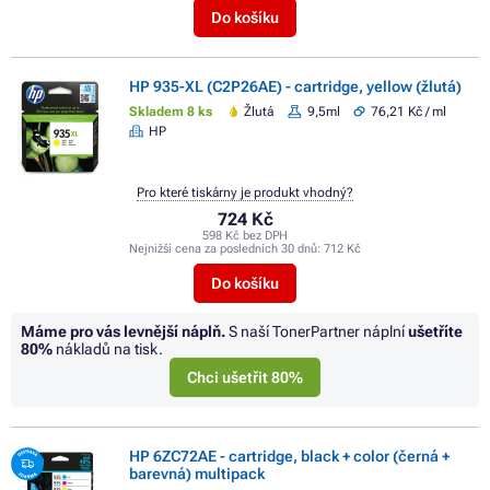
Do košíku
HP 935-XL (C2P26AE) - cartridge, yellow (žlutá)
Skladem 8 ks
Žlutá
9,5ml
76,21 Kč / ml
HP
Pro které tiskárny je produkt vhodný?
724 Kč
598 Kč bez DPH
Nejnižší cena za posledních 30 dnů:
712 Kč
Do košíku
Máme pro vás levnější náplň.
S naší TonerPartner náplní
ušetříte
80%
nákladů na tisk.
Chci ušetřit 80%
HP 6ZC72AE - cartridge, black + color (černá +
barevná) multipack