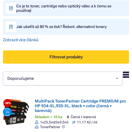
Co je to toner, cartridge nebo optický válec a k čemu se
používají
Jak ušetřit až 80 % za tisk? Řešení: alternativní tonery
Zobrazit více článků
Filtrovat produkty
Doporučujeme
MultiPack TonerPartner Cartridge PREMIUM pro
- 29%
HP 934-XL,935-XL, black + color (černá +
barevná)
Skladem > 10 ks
Černá + barevná
1x25,5ml/3x9,5ml
11,17 Kč / ml
TonerPartner