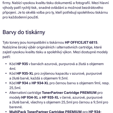
firmy. Nabízí vysokou kvalitu tisku dokumentů a fotografií. Mezi hlavní
výhody patří rychlý tisk, snadné ovládání a možnost bezdrátového
připojení. Je to skvělá volba pro ty, kteří potřebují spolehlivou tiskárnu
pro každodenní použití.
Barvy do tiskárny
Tyto tonery jsou kompatibilní s tiskárnou
HP OFFICEJET 6815
.
Nabízíme široký výběr originálních i alternativních cartridge, které
zajistí vysokou kvalitu tisku a spolehlivý výkon. Mezi dostupné modely
patří:
Kód
HP 935
v barvách azurová, purpurová a žlutá s objemem
4ml.
Kód
HP 935-XL
pro zvýšenou kapacitu v azurové, purpurové
a žluté barvě, každá s objemem 9,5ml.
Kód
HP 934
a
HP 934-XL
pro černou barvu s objemem 9ml, resp.
25,5ml.
Alternativní cartridge
TonerPartner Cartridge PREMIUM
pro
modely
HP 934-XL
a
HP 935-XL
v černé, azurové, purpurové
a žluté barvě, všechny s objemem 25,5ml pro černou a 9,5ml pro
barevné.
MultiPack TonerPartner Cartridge PREMIUM
pro
HP 934-