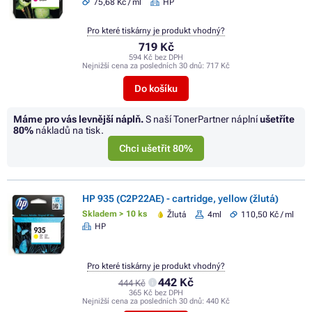
75,68 Kč / ml
HP
Pro které tiskárny je produkt vhodný?
719 Kč
594 Kč bez DPH
Nejnižší cena za posledních 30 dnů:
717 Kč
Do košíku
Máme pro vás levnější náplň.
S naší TonerPartner náplní
ušetříte
80%
nákladů na tisk.
Chci ušetřit 80%
HP 935 (C2P22AE) - cartridge, yellow (žlutá)
Skladem > 10 ks
Žlutá
4ml
110,50 Kč / ml
HP
Pro které tiskárny je produkt vhodný?
442 Kč
444 Kč
365 Kč bez DPH
Nejnižší cena za posledních 30 dnů:
440 Kč