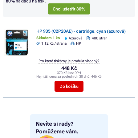
80%
nákladů na tisk.
Chci ušetřit 80%
HP 935 (C2P20AE) - cartridge, cyan (azurová)
Skladem 1 ks
Azurová
400 stran
1,12 Kč / strana
HP
Pro které tiskárny je produkt vhodný?
448 Kč
370 Kč bez DPH
Nejnižší cena za posledních 30 dnů:
446 Kč
Do košíku
Nevíte si rady?
Pomůžeme vám.