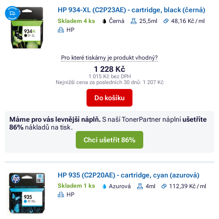
HP 934-XL (C2P23AE) - cartridge, black (černá)
Skladem 4 ks
Černá
25,5ml
48,16 Kč / ml
HP
Pro které tiskárny je produkt vhodný?
1 228 Kč
1 015 Kč bez DPH
Nejnižší cena za posledních 30 dnů:
1 207 Kč
Do košíku
Máme pro vás levnější náplň.
S naší TonerPartner náplní
ušetříte
86%
nákladů na tisk.
Chci ušetřit 86%
HP 935 (C2P20AE) - cartridge, cyan (azurová)
Skladem 1 ks
Azurová
4ml
112,39 Kč / ml
HP