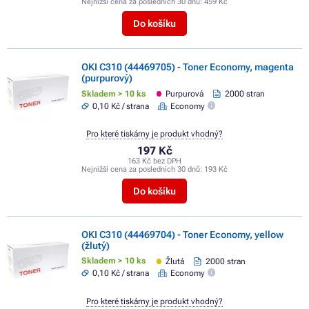
Nejnižší cena za posledních 30 dnů:
459 Kč
Do košíku
OKI C310 (44469705) - Toner Economy, magenta
(purpurový)
Skladem > 10 ks
Purpurová
2000 stran
0,10 Kč / strana
Economy
Pro které tiskárny je produkt vhodný?
197 Kč
163 Kč bez DPH
Nejnižší cena za posledních 30 dnů:
193 Kč
Do košíku
OKI C310 (44469704) - Toner Economy, yellow
(žlutý)
Skladem > 10 ks
Žlutá
2000 stran
0,10 Kč / strana
Economy
Pro které tiskárny je produkt vhodný?