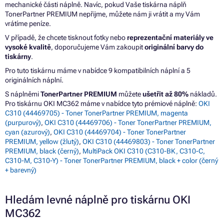
mechanické části náplně. Navíc, pokud Vaše tiskárna náplň
TonerPartner PREMIUM nepřijme, můžete nám ji vrátit a my Vám
vrátíme peníze.
V případě, že chcete tisknout fotky nebo
reprezentační materiály ve
vysoké kvalitě
, doporučujeme Vám zakoupit
originální barvy do
tiskárny
.
Pro tuto tiskárnu máme v nabídce 9 kompatibilních náplní a 5
originálních náplní.
S náplněmi
TonerPartner PREMIUM
můžete
ušetřit až 80%
nákladů.
Pro tiskárnu OKI MC362 máme v nabídce tyto prémiové náplně:
OKI
C310 (44469705) - Toner TonerPartner PREMIUM, magenta
(purpurový)
,
OKI C310 (44469706) - Toner TonerPartner PREMIUM,
cyan (azurový)
,
OKI C310 (44469704) - Toner TonerPartner
PREMIUM, yellow (žlutý)
,
OKI C310 (44469803) - Toner TonerPartner
PREMIUM, black (černý)
,
MultiPack OKI C310 (C310-BK, C310-C,
C310-M, C310-Y) - Toner TonerPartner PREMIUM, black + color (černý
+ barevný)
Hledám levné náplně pro tiskárnu OKI
MC362