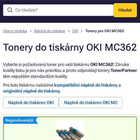
Hledat
Menu
Hlavní stránka
Náplně do tiskáren
OKI
Tonery pro OKI MC362
Tonery do tiskárny OKI MC362
Vyberte si požadovaný toner pro vaši tiskárnu
OKI MC362
! Záruka
kvality tisku je pro nás prioritou a proto odpovídají tonery
TonerPartner
těm nejvyšším standardům kvality.
Pro tuto tiskárnu nabízíme
kompatibilní náplně do tiskárny
a
originální náplně do tiskárny
.
Náplně do tiskáren OKI
Náplně do tiskáren OKI MC
Nejprodávanější