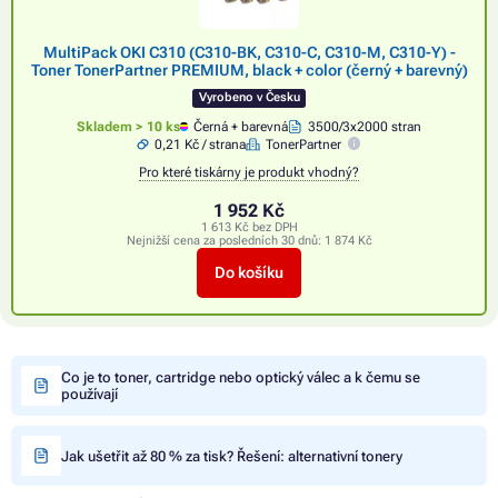
MultiPack OKI C310 (C310-BK, C310-C, C310-M, C310-Y) -
Toner TonerPartner PREMIUM, black + color (černý + barevný)
Vyrobeno v Česku
Skladem > 10 ks
Černá + barevná
3500/3x2000 stran
0,21 Kč / strana
TonerPartner
Pro které tiskárny je produkt vhodný?
1 952 Kč
1 613 Kč bez DPH
Nejnižší cena za posledních 30 dnů:
1 874 Kč
Do košíku
Co je to toner, cartridge nebo optický válec a k čemu se
používají
Jak ušetřit až 80 % za tisk? Řešení: alternativní tonery