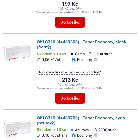
197 Kč
163 Kč bez DPH
Nejnižší cena za posledních 30 dnů:
193 Kč
Do košíku
OKI C310 (44469803) - Toner Economy, black
(černý)
Skladem > 10 ks
Černá
3500 stran
0,06 Kč / strana
Economy
Pro které tiskárny je produkt vhodný?
213 Kč
176 Kč bez DPH
Nejnižší cena za posledních 30 dnů:
209 Kč
Do košíku
OKI C310 (44469706) - Toner Economy, cyan
(azurový)
Skladem > 10 ks
Azurová
2000 stran
0,10 Kč / strana
Economy