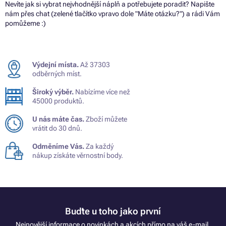
Nevíte jak si vybrat nejvhodnější náplň a potřebujete poradit? Napište
nám přes chat (zelené tlačítko vpravo dole "Máte otázku?") a rádi Vám
pomůžeme :)
Výdejní místa.
Až 37303
odběrných míst.
Široký výběr.
Nabízíme více než
45000 produktů.
U nás máte čas.
Zboží můžete
vrátit do 30 dnů.
Odměníme Vás.
Za každý
nákup získáte věrnostní body.
Buďte u toho jako první
Nejnovější informace o novinkách a akcích přímo na váš e-mail.