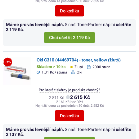
Nejnižší cena za posledních 30 dnů:
2 555 Kč
Do košíku
Máme pro vás levnější náplň.
S naší TonerPartner náplní
ušetříte
2 119 Kč
.
Chci ušetřit 2 119 Kč
Oki C310 (44469704) - toner, yellow (žlutý)
- 7%
Skladem > 10 ks
Žlutá
2000 stran
1,31 Kč / strana
Oki
Pro které tiskárny je produkt vhodný?
2 615 Kč
2 811 Kč
2 161 Kč bez DPH
Nejnižší cena za posledních 30 dnů:
2 552 Kč
Do košíku
Máme pro vás levnější náplň.
S naší TonerPartner náplní
ušetříte
2 137 Kč
.