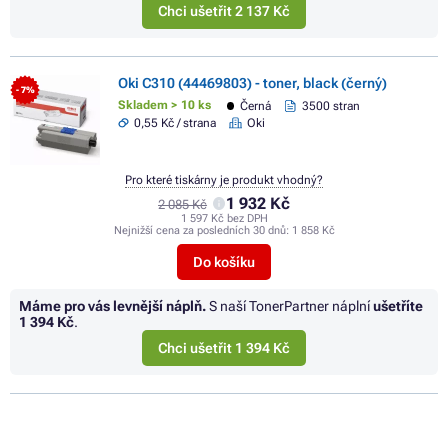
Chci ušetřit 2 137 Kč
Oki C310 (44469803) - toner, black (černý)
- 7%
Skladem > 10 ks
Černá
3500 stran
0,55 Kč / strana
Oki
Pro které tiskárny je produkt vhodný?
1 932 Kč
2 085 Kč
1 597 Kč bez DPH
Nejnižší cena za posledních 30 dnů:
1 858 Kč
Do košíku
Máme pro vás levnější náplň.
S naší TonerPartner náplní
ušetříte
1 394 Kč
.
Chci ušetřit 1 394 Kč