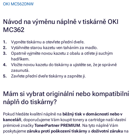
OKI MC562DNW
Návod na výměnu náplně v tiskárně OKI
MC362
Vypněte tiskárnu a otevřete přední dveře.
Vytáhněte starou kazetu ven taháním za madlo.
Opatrně vyjměte novou kazetu z obalu a otřete ji suchým
hadříkem.
Vložte novou kazetu do tiskárny a ujistěte se, že je správně
zasunutá.
Zavřete přední dveře tiskárny a zapněte ji.
Mám si vybrat originální nebo kompatibilní
náplň do tiskárny?
Pokud hledáte kvalitní náplně na
běžný tisk v domácnosti nebo v
kanceláři
, doporučujeme Vám koupit tonery a cartridge naší vlastní
prémiové značky
TonerPartner PREMIUM
. Na tyto náplně Vám
poskytujeme
záruku proti poškození tiskárny
a
doživotní záruku
na