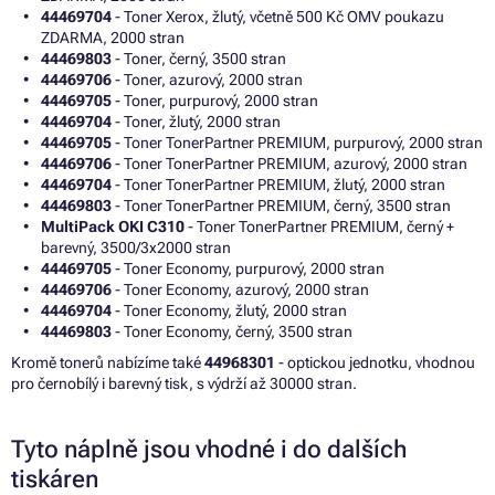
44469704
- Toner Xerox, žlutý, včetně 500 Kč OMV poukazu
ZDARMA, 2000 stran
44469803
- Toner, černý, 3500 stran
44469706
- Toner, azurový, 2000 stran
44469705
- Toner, purpurový, 2000 stran
44469704
- Toner, žlutý, 2000 stran
44469705
- Toner TonerPartner PREMIUM, purpurový, 2000 stran
44469706
- Toner TonerPartner PREMIUM, azurový, 2000 stran
44469704
- Toner TonerPartner PREMIUM, žlutý, 2000 stran
44469803
- Toner TonerPartner PREMIUM, černý, 3500 stran
MultiPack OKI C310
- Toner TonerPartner PREMIUM, černý +
barevný, 3500/3x2000 stran
44469705
- Toner Economy, purpurový, 2000 stran
44469706
- Toner Economy, azurový, 2000 stran
44469704
- Toner Economy, žlutý, 2000 stran
44469803
- Toner Economy, černý, 3500 stran
Kromě tonerů nabízíme také
44968301
- optickou jednotku, vhodnou
pro černobílý i barevný tisk, s výdrží až 30000 stran.
Tyto náplně jsou vhodné i do dalších
tiskáren