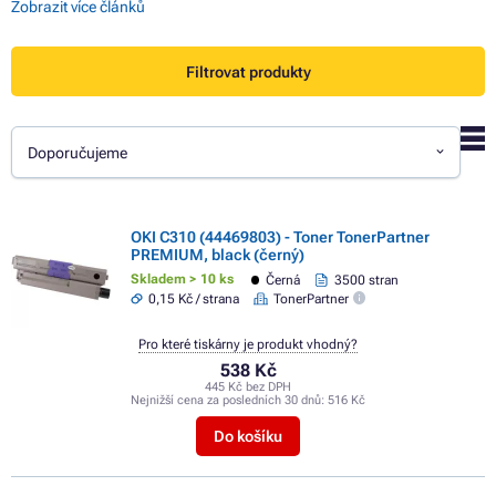
Zobrazit více článků
Filtrovat produkty
Doporučujeme
OKI C310 (44469803) - Toner TonerPartner
PREMIUM, black (černý)
Skladem > 10 ks
Černá
3500 stran
0,15 Kč / strana
TonerPartner
Pro které tiskárny je produkt vhodný?
538 Kč
445 Kč bez DPH
Nejnižší cena za posledních 30 dnů:
516 Kč
Do košíku