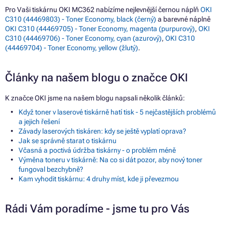
Pro Vaši tiskárnu OKI MC362 nabízíme nejlevnější černou náplň
OKI
C310 (44469803) - Toner Economy, black (černý)
a barevné náplně
OKI C310 (44469705) - Toner Economy, magenta (purpurový)
,
OKI
C310 (44469706) - Toner Economy, cyan (azurový)
,
OKI C310
(44469704) - Toner Economy, yellow (žlutý)
.
Články na našem blogu o značce OKI
K značce OKI jsme na našem blogu napsali několik článků:
Když toner v laserové tiskárně hatí tisk - 5 nejčastějších problémů
a jejich řešení
Závady laserových tiskáren: kdy se ještě vyplatí oprava?
Jak se správně starat o tiskárnu
Včasná a poctivá údržba tiskárny - o problém méně
Výměna toneru v tiskárně: Na co si dát pozor, aby nový toner
fungoval bezchybně?
Kam vyhodit tiskárnu: 4 druhy míst, kde ji převezmou
Rádi Vám poradíme - jsme tu pro Vás