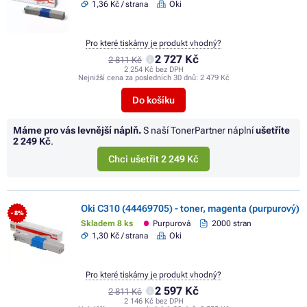
1,36 Kč / strana
Oki
Pro které tiskárny je produkt vhodný?
2 727 Kč
2 811 Kč
2 254 Kč bez DPH
Nejnižší cena za posledních 30 dnů:
2 479 Kč
Do košíku
Máme pro vás levnější náplň.
S naší TonerPartner náplní
ušetříte
2 249 Kč
.
Chci ušetřit 2 249 Kč
Oki C310 (44469705) - toner, magenta (purpurový)
- 8%
Skladem 8 ks
Purpurová
2000 stran
1,30 Kč / strana
Oki
Pro které tiskárny je produkt vhodný?
2 597 Kč
2 811 Kč
2 146 Kč bez DPH