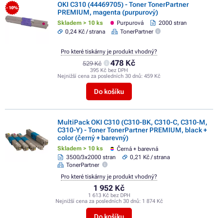
OKI C310 (44469705) - Toner TonerPartner
- 10%
PREMIUM, magenta (purpurový)
Skladem > 10 ks
Purpurová
2000 stran
0,24 Kč / strana
TonerPartner
Pro které tiskárny je produkt vhodný?
478 Kč
529 Kč
395 Kč bez DPH
Nejnižší cena za posledních 30 dnů:
459 Kč
Do košíku
MultiPack OKI C310 (C310-BK, C310-C, C310-M,
C310-Y) - Toner TonerPartner PREMIUM, black +
color (černý + barevný)
Skladem > 10 ks
Černá + barevná
3500/3x2000 stran
0,21 Kč / strana
TonerPartner
Pro které tiskárny je produkt vhodný?
1 952 Kč
1 613 Kč bez DPH
Nejnižší cena za posledních 30 dnů:
1 874 Kč
Do košíku