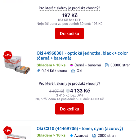
Pro které tiskárny je produkt vhodný?
197 Kč
163 Kč bez DPH
Nejnižší cena za posledních 30 dnů:
193 Kč
Do košíku
Oki 44968301 - optická jednotka, black + color
- 6%
(černá + barevná)
Skladem > 10 ks
Černá + barevná
30000 stran
0,14 Kč / strana
Oki
Pro které tiskárny je produkt vhodný?
4 133 Kč
4 407 Kč
3 416 Kč bez DPH
Nejnižší cena za posledních 30 dnů:
4 003 Kč
Do košíku
Oki C310 (44469706) - toner, cyan (azurový)
- 3%
Skladem > 10 ks
Azurová
2000 stran