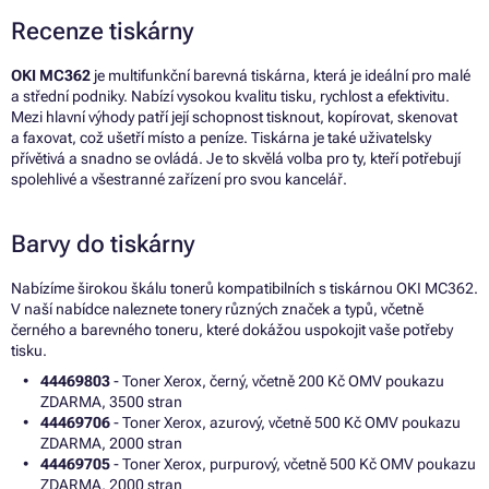
Recenze tiskárny
OKI MC362
je multifunkční barevná tiskárna, která je ideální pro malé
a střední podniky. Nabízí vysokou kvalitu tisku, rychlost a efektivitu.
Mezi hlavní výhody patří její schopnost tisknout, kopírovat, skenovat
a faxovat, což ušetří místo a peníze. Tiskárna je také uživatelsky
přívětivá a snadno se ovládá. Je to skvělá volba pro ty, kteří potřebují
spolehlivé a všestranné zařízení pro svou kancelář.
Barvy do tiskárny
Nabízíme širokou škálu tonerů kompatibilních s tiskárnou OKI MC362.
V naší nabídce naleznete tonery různých značek a typů, včetně
černého a barevného toneru, které dokážou uspokojit vaše potřeby
tisku.
44469803
- Toner Xerox, černý, včetně 200 Kč OMV poukazu
ZDARMA, 3500 stran
44469706
- Toner Xerox, azurový, včetně 500 Kč OMV poukazu
ZDARMA, 2000 stran
44469705
- Toner Xerox, purpurový, včetně 500 Kč OMV poukazu
ZDARMA, 2000 stran