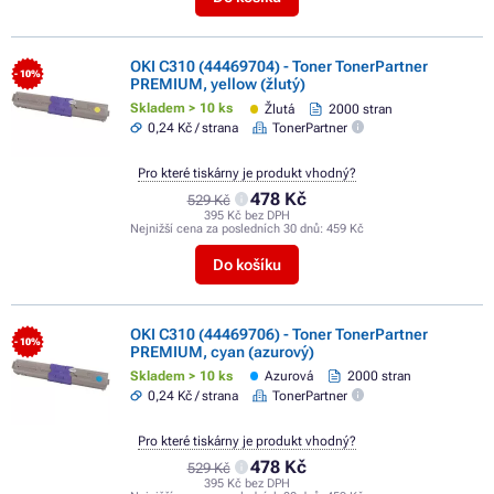
OKI C310 (44469704) - Toner TonerPartner
- 10%
PREMIUM, yellow (žlutý)
Skladem > 10 ks
Žlutá
2000 stran
0,24 Kč / strana
TonerPartner
Pro které tiskárny je produkt vhodný?
478 Kč
529 Kč
395 Kč bez DPH
Nejnižší cena za posledních 30 dnů:
459 Kč
Do košíku
OKI C310 (44469706) - Toner TonerPartner
- 10%
PREMIUM, cyan (azurový)
Skladem > 10 ks
Azurová
2000 stran
0,24 Kč / strana
TonerPartner
Pro které tiskárny je produkt vhodný?
478 Kč
529 Kč
395 Kč bez DPH