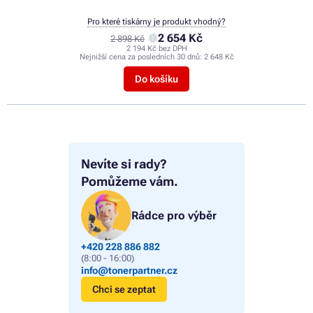
Pro které tiskárny je produkt vhodný?
2 654 Kč
2 898 Kč
2 194 Kč bez DPH
Nejnižší cena za posledních 30 dnů:
2 648 Kč
Do košíku
Nevíte si rady?
Pomůžeme vám.
Rádce pro výběr
+420 228 886 882
(8:00 - 16:00)
info@tonerpartner.cz
Chci se zeptat