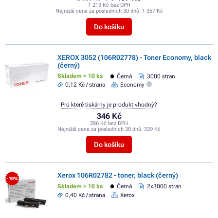
1 213 Kč bez DPH
Nejnižší cena za posledních 30 dnů:
1 357 Kč
Do košíku
XEROX 3052 (106R02778) - Toner Economy, black
(černý)
Skladem > 10 ks
Černá
3000 stran
0,12 Kč / strana
Economy
Pro které tiskárny je produkt vhodný?
346 Kč
286 Kč bez DPH
Nejnižší cena za posledních 30 dnů:
339 Kč
Do košíku
Xerox 106R02782 - toner, black (černý)
- 10%
Skladem > 10 ks
Černá
2x3000 stran
0,40 Kč / strana
Xerox