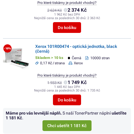
Pro které tiskárny je produkt vhodný?
2 374 Kč
2 624 Kč
1 962 Kč bez DPH
Nejnižší cena za posledních 30 dnů:
2 363 Kč
Do košíku
Xerox 101R00474 - optická jednotka, black
- 10%
(černá)
Skladem > 10 ks
Černá
10000 stran
0,17 Kč / strana
Xerox
Pro které tiskárny je produkt vhodný?
1 749 Kč
1 933 Kč
1 445 Kč bez DPH
Nejnižší cena za posledních 30 dnů:
1 735 Kč
Do košíku
Máme pro vás levnější náplň.
S naší TonerPartner náplní
ušetříte
1 181 Kč
.
Chci ušetřit 1 181 Kč