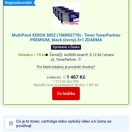
Nejprodávanější
MultiPack XEROX 3052 (106R02778) - Toner TonerPartner
PREMIUM, black (černý) 3+1 ZDARMA
Vyrobeno v Česku
Skladem > 10 ks
Černá
4x3000 stran
0,12 Kč / strana
TonerPartner
Pro které tiskárny je produkt vhodný?
1 467 Kč
2 686 Kč
1 213 Kč bez DPH
Nejnižší cena za posledních 30 dnů:
1 357 Kč
Do košíku
Co je to toner, cartridge nebo optický válec a k čemu se
používají