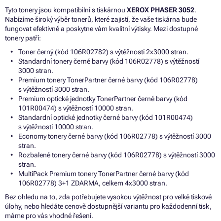
Tyto tonery jsou kompatibilní s tiskárnou
XEROX PHASER 3052
.
Nabízíme široký výběr tonerů, které zajistí, že vaše tiskárna bude
fungovat efektivně a poskytne vám kvalitní výtisky. Mezi dostupné
tonery patří:
Toner černý (kód 106R02782) s výtěžností 2x3000 stran.
Standardní tonery černé barvy (kód 106R02778) s výtěžností
3000 stran.
Premium tonery TonerPartner černé barvy (kód 106R02778)
s výtěžností 3000 stran.
Premium optické jednotky TonerPartner černé barvy (kód
101R00474) s výtěžností 10000 stran.
Standardní optické jednotky černé barvy (kód 101R00474)
s výtěžností 10000 stran.
Economy tonery černé barvy (kód 106R02778) s výtěžností 3000
stran.
Rozbalené tonery černé barvy (kód 106R02778) s výtěžností 3000
stran.
MultiPack Premium tonery TonerPartner černé barvy (kód
106R02778) 3+1 ZDARMA, celkem 4x3000 stran.
Bez ohledu na to, zda potřebujete vysokou výtěžnost pro velké tiskové
úlohy, nebo hledáte cenově dostupnější variantu pro každodenní tisk,
máme pro vás vhodné řešení.