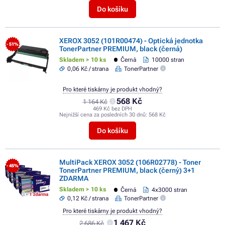
Do košíku
XEROX 3052 (101R00474) - Optická jednotka
- 51%
TonerPartner PREMIUM, black (černá)
Skladem > 10 ks
Černá
10000 stran
0,06 Kč / strana
TonerPartner
Pro které tiskárny je produkt vhodný?
568 Kč
1 164 Kč
469 Kč bez DPH
Nejnižší cena za posledních 30 dnů:
568 Kč
Do košíku
MultiPack XEROX 3052 (106R02778) - Toner
- 45%
TonerPartner PREMIUM, black (černý) 3+1
ZDARMA
Skladem > 10 ks
Černá
4x3000 stran
0,12 Kč / strana
TonerPartner
Pro které tiskárny je produkt vhodný?
1 467 Kč
2 686 Kč