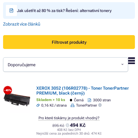
Jak ušetřit až 80 % za tisk? Řešení: alternativní tonery
Zobrazit více článků
Filtrovat produkty
Doporučujeme
XEROX 3052 (106R02778) - Toner TonerPartner
- 45%
PREMIUM, black (černý)
Skladem > 10 ks
Černá
3000 stran
0,16 Kč / strana
TonerPartner
Pro které tiskárny je produkt vhodný?
494 Kč
895 Kč
408 Kč bez DPH
Nejnižší cena za posledních 30 dnů:
474 Kč