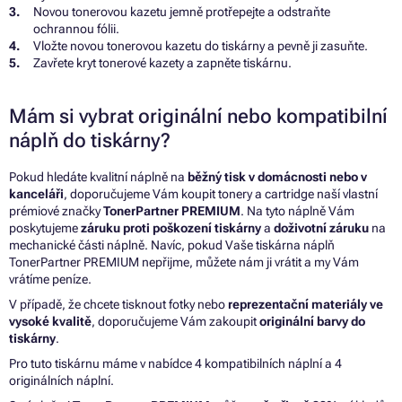
Novou tonerovou kazetu jemně protřepejte a odstraňte
ochrannou fólii.
Vložte novou tonerovou kazetu do tiskárny a pevně ji zasuňte.
Zavřete kryt tonerové kazety a zapněte tiskárnu.
Mám si vybrat originální nebo kompatibilní
náplň do tiskárny?
Pokud hledáte kvalitní náplně na
běžný tisk v domácnosti nebo v
kanceláři
, doporučujeme Vám koupit tonery a cartridge naší vlastní
prémiové značky
TonerPartner PREMIUM
. Na tyto náplně Vám
poskytujeme
záruku proti poškození tiskárny
a
doživotní záruku
na
mechanické části náplně. Navíc, pokud Vaše tiskárna náplň
TonerPartner PREMIUM nepřijme, můžete nám ji vrátit a my Vám
vrátíme peníze.
V případě, že chcete tisknout fotky nebo
reprezentační materiály ve
vysoké kvalitě
, doporučujeme Vám zakoupit
originální barvy do
tiskárny
.
Pro tuto tiskárnu máme v nabídce 4 kompatibilních náplní a 4
originálních náplní.