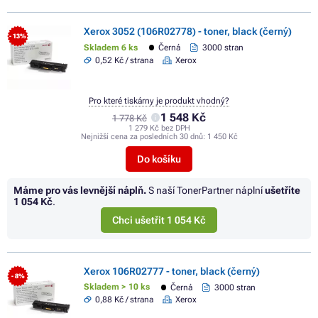
Xerox 3052 (106R02778) - toner, black (černý)
- 13%
Skladem 6 ks
Černá
3000 stran
0,52 Kč / strana
Xerox
Pro které tiskárny je produkt vhodný?
1 548 Kč
1 778 Kč
1 279 Kč bez DPH
Nejnižší cena za posledních 30 dnů:
1 450 Kč
Do košíku
Máme pro vás levnější náplň.
S naší TonerPartner náplní
ušetříte
1 054 Kč
.
Chci ušetřit 1 054 Kč
Xerox 106R02777 - toner, black (černý)
- 8%
Skladem > 10 ks
Černá
3000 stran
0,88 Kč / strana
Xerox