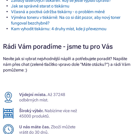
Závady laserových tiskáren: kdy se ještě vyplatí oprava?
Jak se správně starat o tiskárnu
Včasná a poctivá údržba tiskárny - o problém méně
Výměna toneru v tiskárně: Na co si dát pozor, aby nový toner
fungoval bezchybně?
Kam vyhodit tiskárnu: 4 druhy míst, kde ji převezmou
Rádi Vám poradíme - jsme tu pro Vás
Nevíte jak si vybrat nejvhodnější náplň a potřebujete poradit? Napište
nám přes chat (zelené tlačítko vpravo dole "Máte otázku?") a rádi Vám
pomůžeme :)
Výdejní místa.
Až 37248
odběrných míst.
Široký výběr.
Nabízíme více než
45000 produktů.
U nás máte čas.
Zboží můžete
vrátit do 30 dnů.