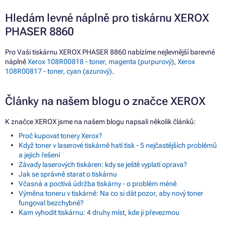
Hledám levné náplně pro tiskárnu XEROX
PHASER 8860
Pro Vaši tiskárnu XEROX PHASER 8860 nabízíme nejlevnější barevné
náplně
Xerox 108R00818 - toner, magenta (purpurový)
,
Xerox
108R00817 - toner, cyan (azurový)
.
Články na našem blogu o značce XEROX
K značce XEROX jsme na našem blogu napsali několik článků:
Proč kupovat tonery Xerox?
Když toner v laserové tiskárně hatí tisk - 5 nejčastějších problémů
a jejich řešení
Závady laserových tiskáren: kdy se ještě vyplatí oprava?
Jak se správně starat o tiskárnu
Včasná a poctivá údržba tiskárny - o problém méně
Výměna toneru v tiskárně: Na co si dát pozor, aby nový toner
fungoval bezchybně?
Kam vyhodit tiskárnu: 4 druhy míst, kde ji převezmou