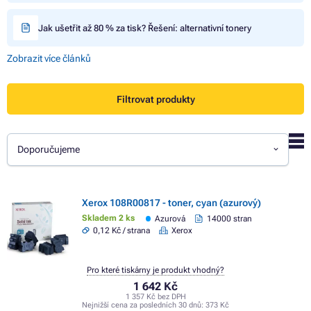
Jak ušetřit až 80 % za tisk? Řešení: alternativní tonery
Zobrazit více článků
Filtrovat produkty
Doporučujeme
Xerox 108R00817 - toner, cyan (azurový)
Skladem 2 ks
Azurová
14000 stran
0,12 Kč / strana
Xerox
Pro které tiskárny je produkt vhodný?
1 642 Kč
1 357 Kč bez DPH
Nejnižší cena za posledních 30 dnů:
373 Kč