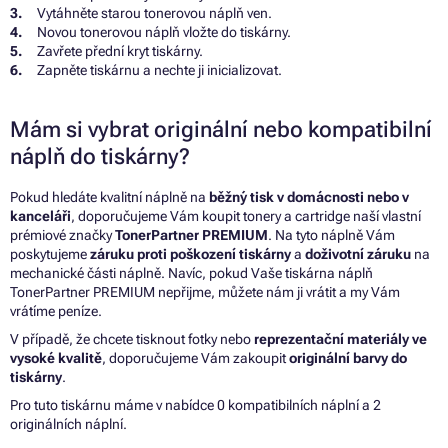
Vytáhněte starou tonerovou náplň ven.
Novou tonerovou náplň vložte do tiskárny.
Zavřete přední kryt tiskárny.
Zapněte tiskárnu a nechte ji inicializovat.
Mám si vybrat originální nebo kompatibilní
náplň do tiskárny?
Pokud hledáte kvalitní náplně na
běžný tisk v domácnosti nebo v
kanceláři
, doporučujeme Vám koupit tonery a cartridge naší vlastní
prémiové značky
TonerPartner PREMIUM
. Na tyto náplně Vám
poskytujeme
záruku proti poškození tiskárny
a
doživotní záruku
na
mechanické části náplně. Navíc, pokud Vaše tiskárna náplň
TonerPartner PREMIUM nepřijme, můžete nám ji vrátit a my Vám
vrátíme peníze.
V případě, že chcete tisknout fotky nebo
reprezentační materiály ve
vysoké kvalitě
, doporučujeme Vám zakoupit
originální barvy do
tiskárny
.
Pro tuto tiskárnu máme v nabídce 0 kompatibilních náplní a 2
originálních náplní.