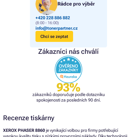
Rádce pro výběr
+420 228 886 882
(8:00 - 16:00)
info@tonerpartner.cz
Chci se zeptat
Zákazníci nás chválí
93%
zákazníků doporučuje podle dotazníku
spokojenosti za posledních 90 dní.
Recenze tiskárny
XEROX PHASER 8860
je vynikající volbou pro firmy potřebující
vysokou kvalitu tisku s nízkými provozními náklady. Díky technologii