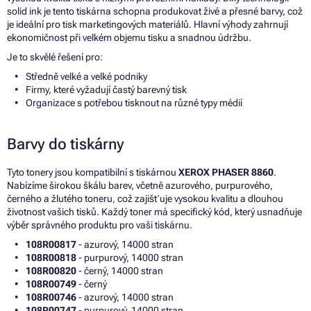
solid ink je tento tiskárna schopna produkovat živé a přesné barvy, což
je ideální pro tisk marketingových materiálů. Hlavní výhody zahrnují
ekonomičnost při velkém objemu tisku a snadnou údržbu.
Je to skvělé řešení pro:
Středně velké a velké podniky
Firmy, které vyžadují častý barevný tisk
Organizace s potřebou tisknout na různé typy médií
Barvy do tiskárny
Tyto tonery jsou kompatibilní s tiskárnou
XEROX PHASER 8860
.
Nabízíme širokou škálu barev, včetně azurového, purpurového,
černého a žlutého toneru, což zajišťuje vysokou kvalitu a dlouhou
životnost vašich tisků. Každý toner má specifický kód, který usnadňuje
výběr správného produktu pro vaši tiskárnu.
108R00817
- azurový, 14000 stran
108R00818
- purpurový, 14000 stran
108R00820
- černý, 14000 stran
108R00749
- černý
108R00746
- azurový, 14000 stran
108R00747
- purpurový, 14000 stran