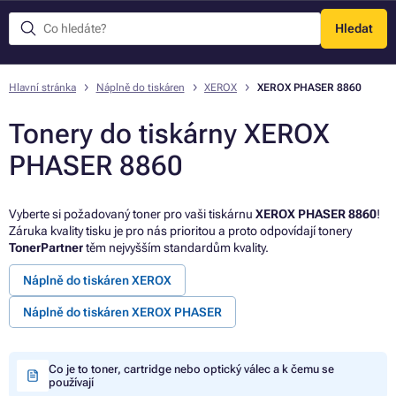
Hledat
Menu
Hlavní stránka
Náplně do tiskáren
XEROX
XEROX PHASER 8860
Tonery do tiskárny XEROX
PHASER 8860
Vyberte si požadovaný toner pro vaši tiskárnu
XEROX PHASER 8860
!
Záruka kvality tisku je pro nás prioritou a proto odpovídají tonery
TonerPartner
těm nejvyšším standardům kvality.
Náplně do tiskáren XEROX
Náplně do tiskáren XEROX PHASER
Co je to toner, cartridge nebo optický válec a k čemu se
používají