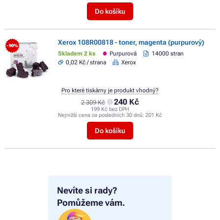
Do košíku
Xerox 108R00818 - toner, magenta (purpurový)
- 90%
Skladem 2 ks
Purpurová
14000 stran
0,02 Kč / strana
Xerox
Pro které tiskárny je produkt vhodný?
240 Kč
2 309 Kč
199 Kč bez DPH
Nejnižší cena za posledních 30 dnů:
201 Kč
Do košíku
Nevíte si rady?
Pomůžeme vám.