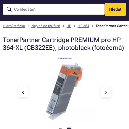
Hledat
Menu
Hlavní stránka
Náplně do tiskáren
HP
HP 364
TonerPartner Cartri
TonerPartner Cartridge PREMIUM pro HP
364-XL (CB322EE), photoblack (fotočerná)
ilustrační foto