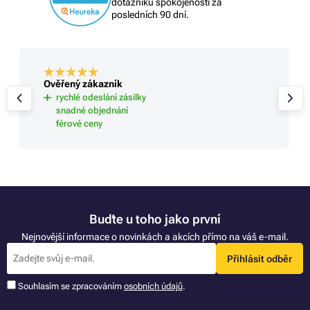
dotazníku spokojenosti za
posledních 90 dní.
Ověřený zákazník
rychlé odeslání zásilky
snadné objednání
férové ceny
Buďte u toho jako první
Nejnovější informace o novinkách a akcích přímo na váš e-mail.
Přihlásit odběr
Souhlasím se zpracováním
osobních údajů
.