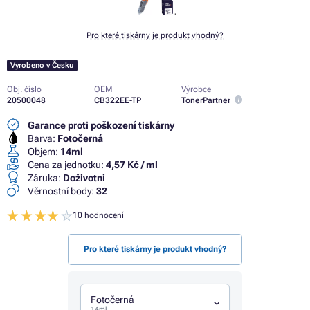
Pro které tiskárny je produkt vhodný?
Vyrobeno v Česku
Obj. číslo
OEM
Výrobce
20500048
CB322EE-TP
TonerPartner
Garance proti poškození tiskárny
Barva:
Fotočerná
Objem:
14ml
Cena za jednotku:
4,57 Kč / ml
Záruka:
Doživotní
Věrnostní body:
32
10 hodnocení
Pro které tiskárny je produkt vhodný?
Fotočerná
14ml