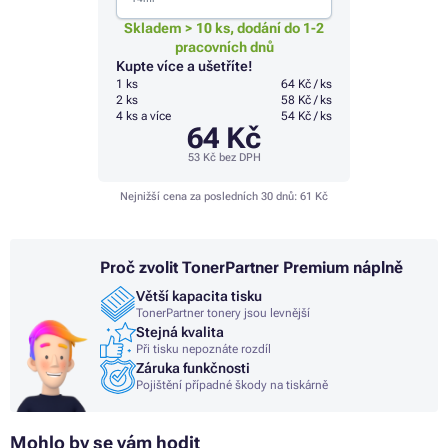
Skladem > 10 ks, dodání do 1-2
pracovních dnů
Kupte více a ušetříte!
1 ks
64 Kč / ks
2 ks
58 Kč / ks
4 ks a více
54 Kč / ks
64 Kč
53 Kč
bez DPH
Nejnižší cena za posledních 30 dnů:
61 Kč
Proč zvolit TonerPartner Premium náplně
Větší kapacita tisku
TonerPartner tonery jsou levnější
Stejná kvalita
Při tisku nepoznáte rozdíl
Záruka funkčnosti
Pojištění případné škody na tiskárně
Mohlo by se vám hodit