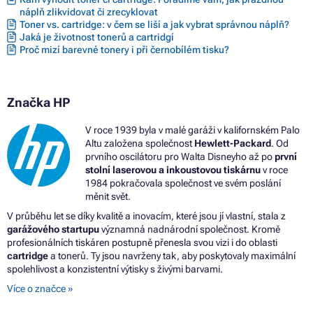
náplň zlikvidovat či zrecyklovat
Toner vs. cartridge: v čem se liší a jak vybrat správnou náplň?
Jaká je životnost tonerů a cartridgí
Proč mizí barevné tonery i při černobílém tisku?
Značka HP
V roce 1939 byla v malé garáži v kalifornském Palo
Altu založena společnost
Hewlett-Packard
. Od
prvního oscilátoru pro Walta Disneyho až po
první
stolní laserovou a inkoustovou tiskárnu
v roce
1984 pokračovala společnost ve svém poslání
měnit svět.
V průběhu let se díky kvalitě a inovacím, které jsou jí vlastní, stala z
garážového startupu
významná nadnárodní společnost. Kromě
profesionálních tiskáren postupně přenesla svou vizi i do oblasti
cartridge
a tonerů. Ty jsou navrženy tak, aby poskytovaly maximální
spolehlivost a konzistentní výtisky s živými barvami.
Více o značce »