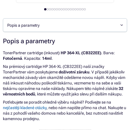
Popis a parametry
Popis a parametry
TonerPartner cartridge (inkoust)
HP 364-XL (CB322EE)
. Barva:
Fotočerná
. Kapacita:
14ml
.
Na prémiový cartridge HP 364-XL (CB322EE) naší značky
TonerPartner vám poskytujeme
doživotní záruku
. V případě jakékoliv
mechanické závady vám okamžitě odešleme novou náplň. Kdyby vám
náš inkoust náhodou poškodil tiskárnu, vezmeme to na sebe a vaši
tiskárnu opravíme na naše náklady. Nákupem této náplně získáte
32
věrnostních bodů
, které můžete využít jako slevu při dalším nákupu.
Potřebujete se poradit ohledně výběru náplně? Podívejte se na
nejčastěji kladené otázky
, nebo nám napište přímo na chat. Nakupte u
nás z pohodlí vašeho domova nebo kanceláře, bez nutnosti navštívit
kamennou prodejnu.