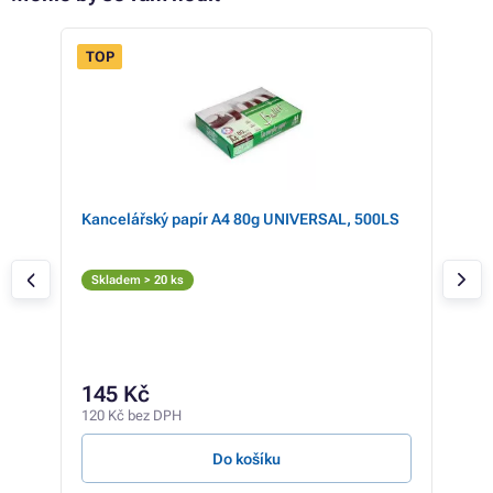
TOP
- 7%
Kancelářský papír A4 80g UNIVERSAL, 500LS
Mul
pro
+ b
Če
Skladem > 20 ks
T
Skl
25
145 Kč
209 
120 Kč bez DPH
3,67 
Do košíku