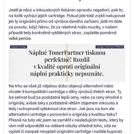
Jestli je něco u inkoustových tiskáren opravdu negativní, pak to,
na kolik vychází jejich cartridge. Pokud jste totiž zvyklí nakupovat
jen ty originální přímo od výrobce daného zařízení, jistě mi dáte
za pravdu, když řeknu, že za relativně málo muziky, v našem
případě tedy konkrétně vytištěných stran, zaplatíte poměrně
velké peníze.
Na trhu se však již nějakou dobu objevují alternativní nebo
chcete-li kompatibilní cartridge z dílny výrobců třetích stran. Ty
lze sehnat buď za podstatně lepší ceny, nebo za ceny shodné s
originály, avšak taky s podstatně větším objemem inkoustu a
tedy i schopností vytisknout více stran. Jak jsou na tom ale
alternativní cartridge v porovnání s originály s kvalitou tisku?
Přesně na tuto věc jsem se zaměřil v následujícím testu, který by
vám měl odpovědět na veškeré otázky ohledně toho, zda se
vyplatí či naopak nevyplatí originální cartridge i nadále kupovat.