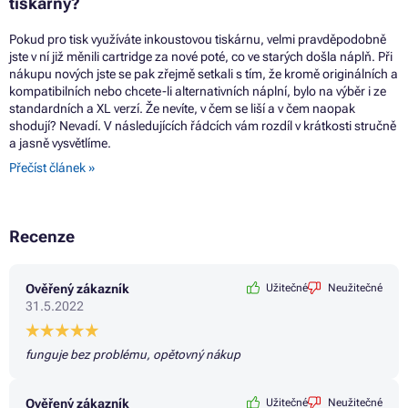
tiskárny?
Pokud pro tisk využíváte inkoustovou tiskárnu, velmi pravděpodobně
jste v ní již měnili cartridge za nové poté, co ve starých došla náplň. Při
nákupu nových jste se pak zřejmě setkali s tím, že kromě originálních a
kompatibilních nebo chcete-li alternativních náplní, bylo na výběr i ze
standardních a XL verzí. Že nevíte, v čem se liší a v čem naopak
shodují? Nevadí. V následujících řádcích vám rozdíl v krátkosti stručně
a jasně vysvětlíme.
Přečíst článek »
Recenze
Ověřený zákazník
Užitečné
Neužitečné
31.5.2022
funguje bez problému, opětovný nákup
Ověřený zákazník
Užitečné
Neužitečné