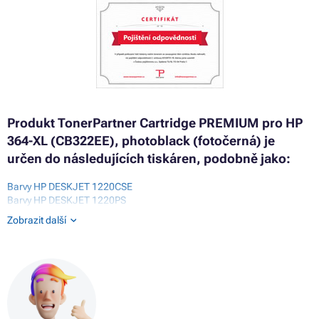
Produkt TonerPartner Cartridge PREMIUM pro HP
364-XL (CB322EE), photoblack (fotočerná) je
určen do následujících tiskáren, podobně jako:
Barvy HP DESKJET 1220CSE
Barvy HP DESKJET 1220PS
Barvy HP DESKJET 3070A
Zobrazit další
Barvy HP FAX 1220
Barvy HP OFFICEJET K80
Barvy HP OFFICEJET K80XI
Barvy HP PHOTOSMART 5510
Barvy HP PHOTOSMART 5510E ALL-IN-ONE
Barvy HP PHOTOSMART 5515
Barvy HP PHOTOSMART 5520