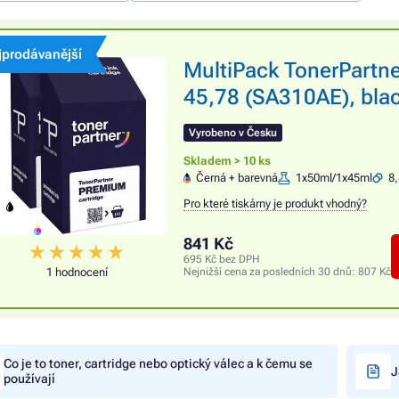
jprodávanější
MultiPack TonerPartn
45,78 (SA310AE), blac
Vyrobeno v Česku
Skladem > 10 ks
Černá + barevná
1x50ml/1x45ml
8,
Pro které tiskárny je produkt vhodný?
841 Kč
695 Kč bez DPH
1 hodnocení
Nejnižší cena za posledních 30 dnů:
807 Kč
Co je to toner, cartridge nebo optický válec a k čemu se
J
používají