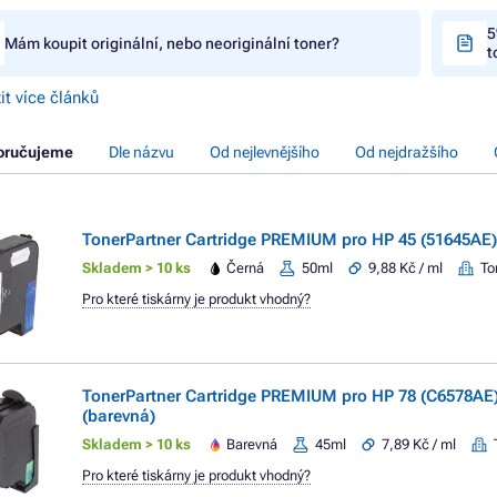
5
Mám koupit originální, nebo neoriginální toner?
t
it více článků
oručujeme
Dle názvu
Od nejlevnějšího
Od nejdražšího
TonerPartner Cartridge PREMIUM pro HP 45 (51645AE),
Skladem > 10 ks
Černá
50ml
9,88 Kč / ml
To
Pro které tiskárny je produkt vhodný?
TonerPartner Cartridge PREMIUM pro HP 78 (C6578AE)
(barevná)
Skladem > 10 ks
Barevná
45ml
7,89 Kč / ml
Pro které tiskárny je produkt vhodný?