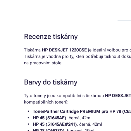
Recenze tiskárny
Tiskárna
HP DESKJET 1220CSE
je ideální volbou pro 
Tiskárna je vhodná pro ty, kteří potřebují tisknout dok
na pracovním stole.
Barvy do tiskárny
Tyto tonery jsou kompatibilní s tiskárnou
HP DESKJET
kompatibilních tonerů:
TonerPartner Cartridge PREMIUM pro HP 78 (C6
HP 45 (51645AE)
, černá, 42ml
HP 45 (51645AE#241)
, černá, 42ml
HP 78 (C6578D)
, barevná, 19ml