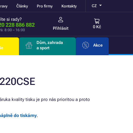
CZ
ravy
Články
Pro firmy
Kontakty
íte si rady?
20 228 886 882
0 Kč
Přihlásit
á: 8:00 – 16:00
Dům, zahrada
Akce
ie
a sport
1220CSE
áruka kvality tisku je pro nás prioritou a proto
náplně do tiskárny
.