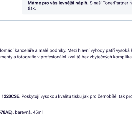
Máme pro vás levnější náplň.
S naší TonerPartner 
tisk.
domácí kanceláře a malé podniky. Mezi hlavní výhody patří vysoká k
umenty a fotografie v profesionální kvalitě bez zbytečných komplika
 1220CSE
. Poskytují vysokou kvalitu tisku jak pro černobílé, tak
578AE)
, barevná, 45ml