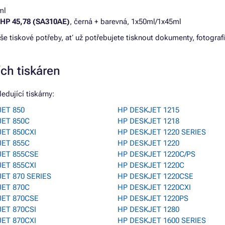
ml
 HP 45,78 (SA310AE)
, černá + barevná, 1x50ml/1x45ml
aše tiskové potřeby, ať už potřebujete tisknout dokumenty, fotografie
ích tiskáren
edující tiskárny:
ET 850
HP DESKJET 1215
JET 850C
HP DESKJET 1218
ET 850CXI
HP DESKJET 1220 SERIES
JET 855C
HP DESKJET 1220
JET 855CSE
HP DESKJET 1220C/PS
ET 855CXI
HP DESKJET 1220C
ET 870 SERIES
HP DESKJET 1220CSE
JET 870C
HP DESKJET 1220CXI
JET 870CSE
HP DESKJET 1220PS
ET 870CSI
HP DESKJET 1280
ET 870CXI
HP DESKJET 1600 SERIES