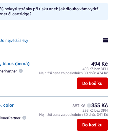
% pokrytí stránky při tisku aneb jak dlouho vám vydrží
oner či cartridge?
Od největší slevy
494 Kč
 black (černá)
408 Kč bez DPH
nerPartner
Nejnižší cena za posledních 30 dnů:
474 Kč
Do košíku
355 Kč
, color
387 Kč
293 Kč bez DPH
Nejnižší cena za posledních 30 dnů:
341 Kč
TonerPartner
Do košíku