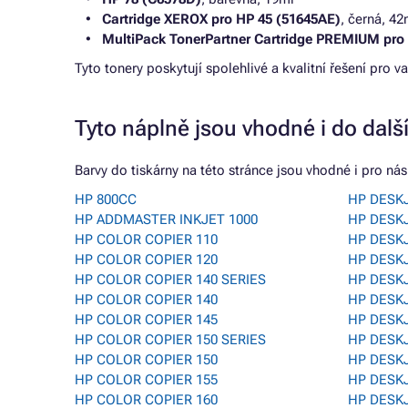
Cartridge XEROX pro HP 45 (51645AE)
, černá, 42
MultiPack TonerPartner Cartridge PREMIUM pro
Tyto tonery poskytují spolehlivé a kvalitní řešení pro v
Tyto náplně jsou vhodné i do dalš
Barvy do tiskárny na této stránce jsou vhodné i pro násl
HP 800CC
HP DESKJ
HP ADDMASTER INKJET 1000
HP DESK
HP COLOR COPIER 110
HP DESKJ
HP COLOR COPIER 120
HP DESK
HP COLOR COPIER 140 SERIES
HP DESK
HP COLOR COPIER 140
HP DESKJ
HP COLOR COPIER 145
HP DESKJ
HP COLOR COPIER 150 SERIES
HP DESK
HP COLOR COPIER 150
HP DESK
HP COLOR COPIER 155
HP DESKJ
HP COLOR COPIER 160
HP DESKJ