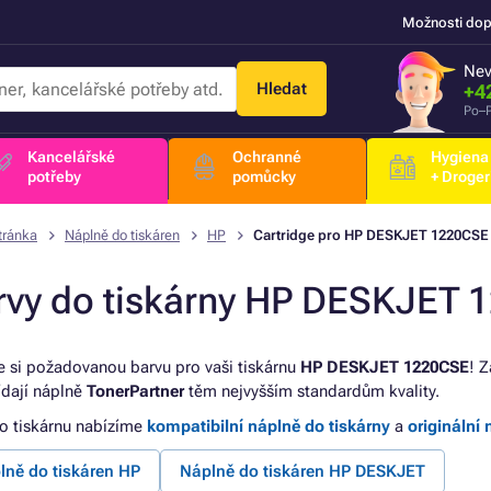
Možnosti dop
Nev
Hledat
+4
Po–P
Kancelářské
Ochranné
Hygiena
potřeby
pomůcky
+ Droger
tránka
Náplně do tiskáren
HP
Cartridge pro HP DESKJET 1220CSE
rvy do tiskárny HP DESKJET 
e si požadovanou barvu pro vaši tiskárnu
HP DESKJET 1220CSE
! Z
dají náplně
TonerPartner
těm nejvyšším standardům kvality.
to tiskárnu nabízíme
kompatibilní náplně do tiskárny
a
originální 
lně do tiskáren HP
Náplně do tiskáren HP DESKJET