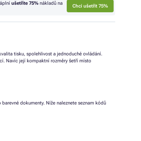
náplní
ušetříte
75%
nákladů na
Chci ušetřit 75%
valita tisku, spolehlivost a jednoduché ovládání.
cí. Navíc její kompaktní rozměry šetří místo
 pro barevné dokumenty. Níže naleznete seznam kódů