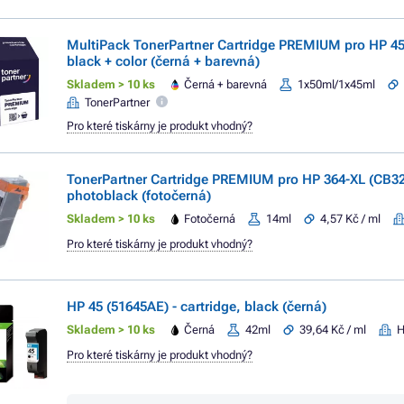
MultiPack TonerPartner Cartridge PREMIUM pro HP 45
black + color (černá + barevná)
Skladem > 10 ks
Černá + barevná
1x50ml/1x45ml
TonerPartner
Pro které tiskárny je produkt vhodný?
TonerPartner Cartridge PREMIUM pro HP 364-XL (CB3
photoblack (fotočerná)
Skladem > 10 ks
Fotočerná
14ml
4,57 Kč / ml
Pro které tiskárny je produkt vhodný?
HP 45 (51645AE) - cartridge, black (černá)
Skladem > 10 ks
Černá
42ml
39,64 Kč / ml
Pro které tiskárny je produkt vhodný?