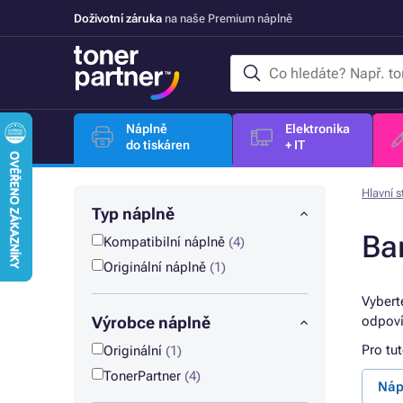
Doživotní záruka
na naše Premium náplně
Náplně
Elektronika
do tiskáren
+ IT
Hlavní s
Typ náplně
Ba
Kompatibilní náplně
(4)
Originální náplně
(1)
Vybert
Výrobce náplně
odpoví
Pro tu
Originální
(1)
TonerPartner
(4)
Náp