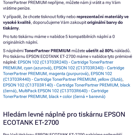
TonerPartner PREMIUM nepřijme, můžete nám ji vrátit a my Vám
vrátíme peníze.
V případě, že chcete tisknout fotky nebo
reprezentační materiály ve
vysoké kvalitě
, doporučujeme Vám zakoupit
originální barvy do
tiskárny
.
Pro tuto tiskárnu máme v nabídce 5 kompatibilních náplní a 0
originálních náplní.
S náplněmi
TonerPartner PREMIUM
můžete
ušetřit až 80%
nákladů.
Pro tiskárnu EPSON ECOTANK ET-2700 máme v nabídce tyto prémiové
náplně:
EPSON 102 (C13T03R240) - Cartridge TonerPartner
PREMIUM, cyan (azurová)
,
EPSON 102 (C13T03R340) - Cartridge
TonerPartner PREMIUM, magenta (purpurová)
,
EPSON 102
(C13T03R440) - Cartridge TonerPartner PREMIUM, yellow (žlutá)
,
EPSON 102 (C13T03R140) - Cartridge TonerPartner PREMIUM, black
(černá)
,
MultiPack EPSON 102 (C13T03R640) - Cartridge
TonerPartner PREMIUM, black + color (černá + barevná)
Hledám levné náplně pro tiskárnu EPSON
ECOTANK ET-2700
Pro Vaši tiskárnu EPSON ECOTANK ET-2700 nabízíme nejlevnější