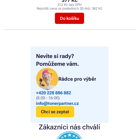
377 Kč
312 Kč bez DPH
Nejnižší cena za posledních 30 dnů:
362 Kč
Do košíku
Nevíte si rady?
Pomůžeme vám.
Rádce pro výběr
+420 228 886 882
(8:00 - 16:00)
info@tonerpartner.cz
Chci se zeptat
Zákazníci nás chválí