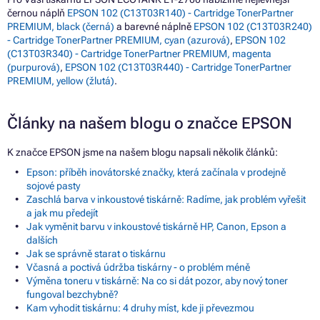
černou náplň
EPSON 102 (C13T03R140) - Cartridge TonerPartner
PREMIUM, black (černá)
a barevné náplně
EPSON 102 (C13T03R240)
- Cartridge TonerPartner PREMIUM, cyan (azurová)
,
EPSON 102
(C13T03R340) - Cartridge TonerPartner PREMIUM, magenta
(purpurová)
,
EPSON 102 (C13T03R440) - Cartridge TonerPartner
PREMIUM, yellow (žlutá)
.
Články na našem blogu o značce EPSON
K značce EPSON jsme na našem blogu napsali několik článků:
Epson: příběh inovátorské značky, která začínala v prodejně
sojové pasty
Zaschlá barva v inkoustové tiskárně: Radíme, jak problém vyřešit
a jak mu předejít
Jak vyměnit barvu v inkoustové tiskárně HP, Canon, Epson a
dalších
Jak se správně starat o tiskárnu
Včasná a poctivá údržba tiskárny - o problém méně
Výměna toneru v tiskárně: Na co si dát pozor, aby nový toner
fungoval bezchybně?
Kam vyhodit tiskárnu: 4 druhy míst, kde ji převezmou