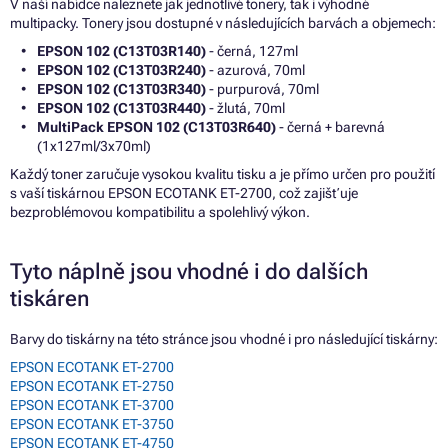
V naší nabídce naleznete jak jednotlivé tonery, tak i výhodné
multipacky. Tonery jsou dostupné v následujících barvách a objemech:
EPSON 102 (C13T03R140)
- černá, 127ml
EPSON 102 (C13T03R240)
- azurová, 70ml
EPSON 102 (C13T03R340)
- purpurová, 70ml
EPSON 102 (C13T03R440)
- žlutá, 70ml
MultiPack EPSON 102 (C13T03R640)
- černá + barevná
(1x127ml/3x70ml)
Každý toner zaručuje vysokou kvalitu tisku a je přímo určen pro použití
s vaší tiskárnou EPSON ECOTANK ET-2700, což zajišťuje
bezproblémovou kompatibilitu a spolehlivý výkon.
Tyto náplně jsou vhodné i do dalších
tiskáren
Barvy do tiskárny na této stránce jsou vhodné i pro následující tiskárny:
EPSON ECOTANK ET-2700
EPSON ECOTANK ET-2750
EPSON ECOTANK ET-3700
EPSON ECOTANK ET-3750
EPSON ECOTANK ET-4750