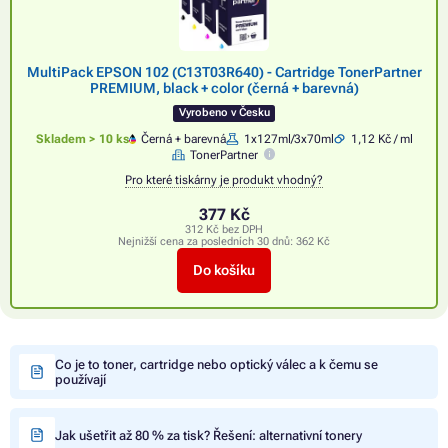
MultiPack EPSON 102 (C13T03R640) - Cartridge TonerPartner
PREMIUM, black + color (černá + barevná)
Vyrobeno v Česku
Skladem > 10 ks
Černá + barevná
1x127ml/3x70ml
1,12 Kč / ml
TonerPartner
Pro které tiskárny je produkt vhodný?
377 Kč
312 Kč bez DPH
Nejnižší cena za posledních 30 dnů:
362 Kč
Do košíku
Co je to toner, cartridge nebo optický válec a k čemu se
používají
Jak ušetřit až 80 % za tisk? Řešení: alternativní tonery