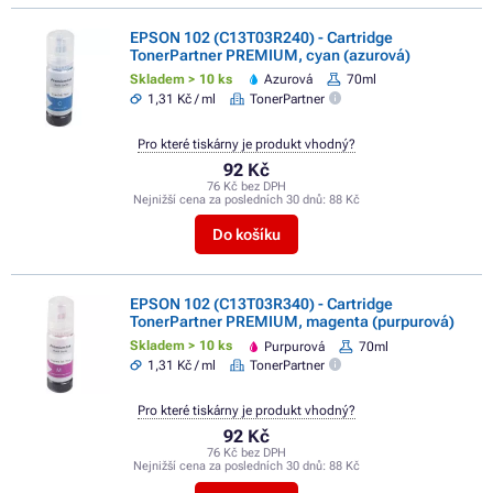
EPSON 102 (C13T03R240) - Cartridge
TonerPartner PREMIUM, cyan (azurová)
Skladem > 10 ks
Azurová
70ml
1,31 Kč / ml
TonerPartner
Pro které tiskárny je produkt vhodný?
92 Kč
76 Kč bez DPH
Nejnižší cena za posledních 30 dnů:
88 Kč
Do košíku
EPSON 102 (C13T03R340) - Cartridge
TonerPartner PREMIUM, magenta (purpurová)
Skladem > 10 ks
Purpurová
70ml
1,31 Kč / ml
TonerPartner
Pro které tiskárny je produkt vhodný?
92 Kč
76 Kč bez DPH
Nejnižší cena za posledních 30 dnů:
88 Kč