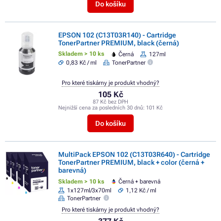
Do košíku
EPSON 102 (C13T03R140) - Cartridge
TonerPartner PREMIUM, black (černá)
Skladem > 10 ks
Černá
127ml
0,83 Kč / ml
TonerPartner
Pro které tiskárny je produkt vhodný?
105 Kč
87 Kč bez DPH
Nejnižší cena za posledních 30 dnů:
101 Kč
Do košíku
MultiPack EPSON 102 (C13T03R640) - Cartridge
TonerPartner PREMIUM, black + color (černá +
barevná)
Skladem > 10 ks
Černá + barevná
1x127ml/3x70ml
1,12 Kč / ml
TonerPartner
Pro které tiskárny je produkt vhodný?