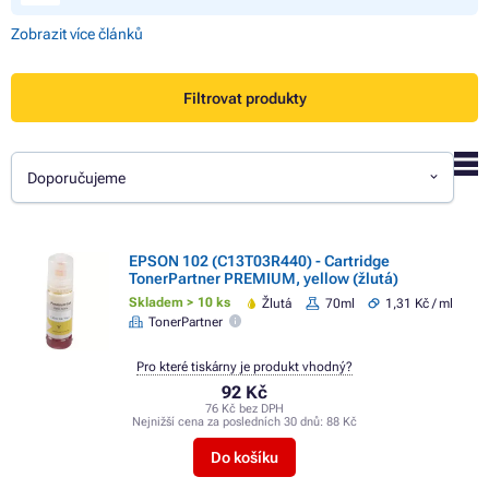
Zobrazit více článků
Filtrovat produkty
Doporučujeme
EPSON 102 (C13T03R440) - Cartridge
TonerPartner PREMIUM, yellow (žlutá)
Skladem > 10 ks
Žlutá
70ml
1,31 Kč / ml
TonerPartner
Pro které tiskárny je produkt vhodný?
92 Kč
76 Kč bez DPH
Nejnižší cena za posledních 30 dnů:
88 Kč
Do košíku