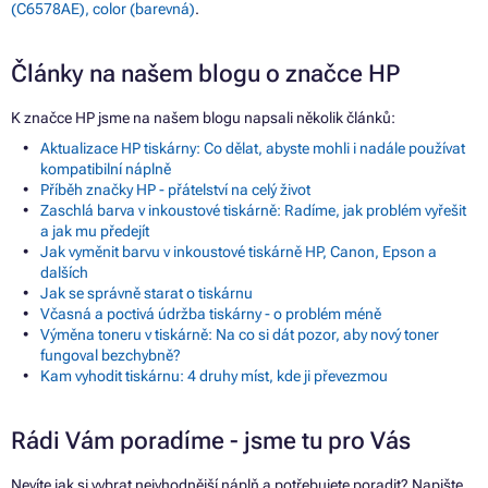
(C6578AE), color (barevná)
.
Články na našem blogu o značce HP
K značce HP jsme na našem blogu napsali několik článků:
Aktualizace HP tiskárny: Co dělat, abyste mohli i nadále používat
kompatibilní náplně
Příběh značky HP - přátelství na celý život
Zaschlá barva v inkoustové tiskárně: Radíme, jak problém vyřešit
a jak mu předejít
Jak vyměnit barvu v inkoustové tiskárně HP, Canon, Epson a
dalších
Jak se správně starat o tiskárnu
Včasná a poctivá údržba tiskárny - o problém méně
Výměna toneru v tiskárně: Na co si dát pozor, aby nový toner
fungoval bezchybně?
Kam vyhodit tiskárnu: 4 druhy míst, kde ji převezmou
Rádi Vám poradíme - jsme tu pro Vás
Nevíte jak si vybrat nejvhodnější náplň a potřebujete poradit? Napište