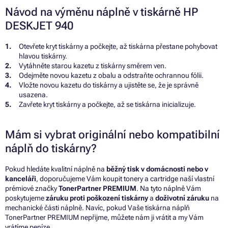
Návod na výměnu náplně v tiskárně HP
DESKJET 940
Otevřete kryt tiskárny a počkejte, až tiskárna přestane pohybovat
hlavou tiskárny.
Vytáhněte starou kazetu z tiskárny směrem ven.
Odejměte novou kazetu z obalu a odstraňte ochrannou fólii.
Vložte novou kazetu do tiskárny a ujistěte se, že je správně
usazena.
Zavřete kryt tiskárny a počkejte, až se tiskárna inicializuje.
Mám si vybrat originální nebo kompatibilní
náplň do tiskárny?
Pokud hledáte kvalitní náplně na
běžný tisk v domácnosti nebo v
kanceláři
, doporučujeme Vám koupit tonery a cartridge naší vlastní
prémiové značky
TonerPartner PREMIUM
. Na tyto náplně Vám
poskytujeme
záruku proti poškození tiskárny
a
doživotní záruku
na
mechanické části náplně. Navíc, pokud Vaše tiskárna náplň
TonerPartner PREMIUM nepřijme, můžete nám ji vrátit a my Vám
vrátíme peníze.