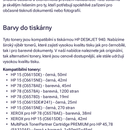
je skvělým řešením pro ty, kteří potřebují spolehlivé zařízení pro
občasné tisknutí dokumentů nebo fotografií.
Barvy do tiskárny
Tyto tonery jsou kompatibilní s tiskárnou HP DESKJET 940. Nabízíme
široký výběr tonerů, které zajistí vysokou kvalitu tisku jak pro černobílé,
tak i pro barevné dokumenty. V naší nabídce naleznete jak originální,
tak alternativní tonery, které jsou cenově dostupnější, ale stále udržují
vysokou kvalitu tisku.
Kompatibilní tonery:
HP 15 (C6615DE) - černá, 50ml
HP 15 (C6615NE) - černá, 42ml
HP 78 (C6578AE) - barevná, 45ml
HP 78 (C6578A) - barevná, 1200 stran
HP 78 (C6578D) - barevná, 19ml
HP 15 (C6615DE#241) - černá, 25ml
HP 15 (C6615NE) - černá, 270 stran
XEROX pro HP 78 (C6578AE) - barevná, 38ml
XEROX pro HP 15 (C6615DE) - černá, 42ml
MultiPack TonerPartner Cartridge PREMIUM pro HP 45,78
(SA310AE) - černá + barevná, 1x50ml/1x45ml