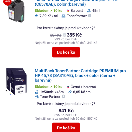
- 8%
(C6578AE), color (barevná)
Skladem > 10 ks
Barevná
45ml
7,89 Kč / ml
TonerPartner
Pro které tiskárny je produkt vhodný?
355 Kč
387 Kč
293 Kč bez DPH
Nejnižší cena za posledních 30 dnů:
341 Kč
Do košíku
MultiPack TonerPartner Cartridge PREMIUM pro
HP 45,78 (SA310AE), black + color (černá +
barevná)
Skladem > 10 ks
Černá + barevná
1x50ml/1x45ml
8,85 Kč / ml
TonerPartner
Pro které tiskárny je produkt vhodný?
841 Kč
695 Kč bez DPH
Nejnižší cena za posledních 30 dnů:
807 Kč
Do košíku