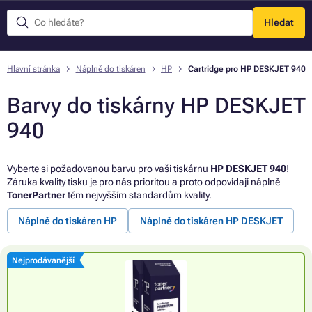
Hledat
Menu
Hlavní stránka
Náplně do tiskáren
HP
Cartridge pro HP DESKJET 940
Barvy do tiskárny HP DESKJET
940
Vyberte si požadovanou barvu pro vaši tiskárnu
HP DESKJET 940
!
Záruka kvality tisku je pro nás prioritou a proto odpovídají náplně
TonerPartner
těm nejvyšším standardům kvality.
Náplně do tiskáren HP
Náplně do tiskáren HP DESKJET
Nejprodávanější