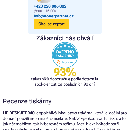
+420 228 886 882
(8:00 - 16:00)
info@tonerpartner.cz
Chci se zeptat
Zákazníci nás chválí
93%
zákazníků doporučuje podle dotazníku
spokojenosti za posledních 90 dní.
Recenze tiskárny
HP DESKJET 940
je spolehlivá inkoustová tiskárna, která je ideální pro
domácí použití nebo malé kanceláře. Nabízí vysokou kvalitu tisku, a to
jak v černobílém, tak i v barevném režimu. Mezi hlavní výhody patří
snadná obsluha a ekonomická provozní nákladnost. Tato tiskárna