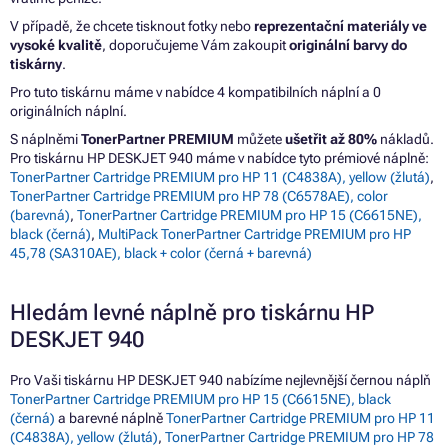
V případě, že chcete tisknout fotky nebo
reprezentační materiály ve
vysoké kvalitě
, doporučujeme Vám zakoupit
originální barvy do
tiskárny
.
Pro tuto tiskárnu máme v nabídce 4 kompatibilních náplní a 0
originálních náplní.
S náplněmi
TonerPartner PREMIUM
můžete
ušetřit až 80%
nákladů.
Pro tiskárnu HP DESKJET 940 máme v nabídce tyto prémiové náplně:
TonerPartner Cartridge PREMIUM pro HP 11 (C4838A), yellow (žlutá)
,
TonerPartner Cartridge PREMIUM pro HP 78 (C6578AE), color
(barevná)
,
TonerPartner Cartridge PREMIUM pro HP 15 (C6615NE),
black (černá)
,
MultiPack TonerPartner Cartridge PREMIUM pro HP
45,78 (SA310AE), black + color (černá + barevná)
Hledám levné náplně pro tiskárnu HP
DESKJET 940
Pro Vaši tiskárnu HP DESKJET 940 nabízíme nejlevnější černou náplň
TonerPartner Cartridge PREMIUM pro HP 15 (C6615NE), black
(černá)
a barevné náplně
TonerPartner Cartridge PREMIUM pro HP 11
(C4838A), yellow (žlutá)
,
TonerPartner Cartridge PREMIUM pro HP 78