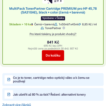
MultiPack TonerPartner Cartridge PREMIUM pro HP 45,78
(SA310AE), black + color (černá + barevná)
Vyrobeno v Česku
Skladem > 10 ks
Černá + barevná
1x50ml/1x45ml
8,85 Kč / ml
TonerPartner
Pro které tiskárny je produkt vhodný?
841 Kč
695 Kč bez DPH
Nejnižší cena za posledních 30 dnů:
807 Kč
Do košíku
Co je to toner, cartridge nebo optický válec a k čemu se
používají
Jak ušetřit až 80 % za tisk? Řešení: alternativní tonery
Zobrazit více článků