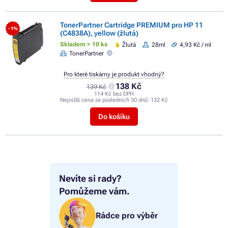
TonerPartner Cartridge PREMIUM pro HP 11
- 1%
(C4838A), yellow (žlutá)
Skladem > 10 ks
Žlutá
28ml
4,93 Kč / ml
TonerPartner
Pro které tiskárny je produkt vhodný?
138 Kč
139 Kč
114 Kč bez DPH
Nejnižší cena za posledních 30 dnů:
132 Kč
Do košíku
Nevíte si rady?
Pomůžeme vám.
Rádce pro výběr