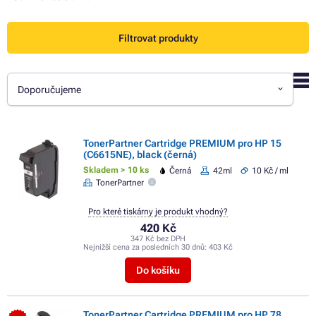
Filtrovat produkty
Doporučujeme
TonerPartner Cartridge PREMIUM pro HP 15
(C6615NE), black (černá)
Skladem > 10 ks
Černá
42ml
10 Kč / ml
TonerPartner
Pro které tiskárny je produkt vhodný?
420 Kč
347 Kč bez DPH
Nejnižší cena za posledních 30 dnů:
403 Kč
Do košíku
TonerPartner Cartridge PREMIUM pro HP 78