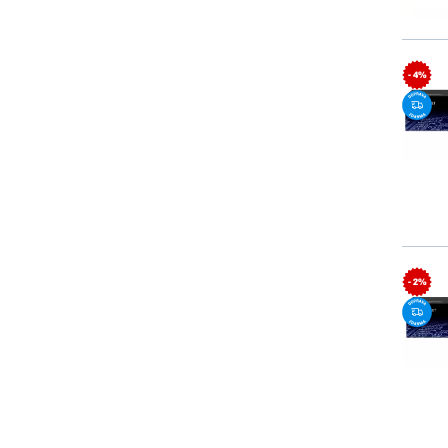
- 4%
- 2%