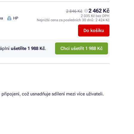
2 462 Kč
2 846 Kč
2 035 Kč bez DPH
na
HP
Nejnižší cena za posledních 30 dnů:
2 424 Kč
Do košíku
náplní
ušetříte
1 988 Kč
.
Chci ušetřit 1 988 Kč
 připojení, což usnadňuje sdílení mezi více uživateli.