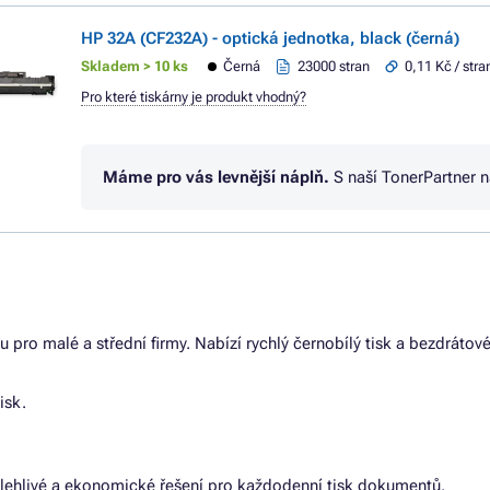
HP 32A (CF232A) - optická jednotka, black (černá)
Skladem > 10 ks
Černá
23000 stran
0,11 Kč / stra
Pro které tiskárny je produkt vhodný?
Máme pro vás levnější náplň.
S naší TonerPartner 
u pro malé a střední firmy. Nabízí rychlý černobílý tisk a bezdrátové
isk.
spolehlivé a ekonomické řešení pro každodenní tisk dokumentů.