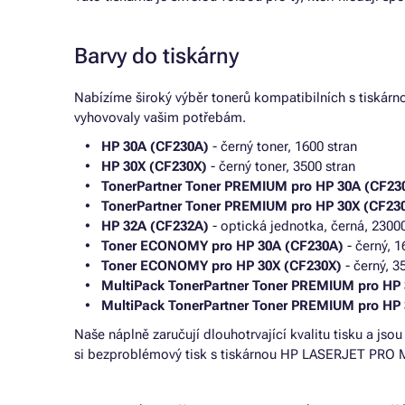
Barvy do tiskárny
Nabízíme široký výběr tonerů kompatibilních s tiskár
vyhovovaly vašim potřebám.
HP 30A (CF230A)
- černý toner, 1600 stran
HP 30X (CF230X)
- černý toner, 3500 stran
TonerPartner Toner PREMIUM pro HP 30A (CF23
TonerPartner Toner PREMIUM pro HP 30X (CF23
HP 32A (CF232A)
- optická jednotka, černá, 23000
Toner ECONOMY pro HP 30A (CF230A)
- černý, 1
Toner ECONOMY pro HP 30X (CF230X)
- černý, 3
MultiPack TonerPartner Toner PREMIUM pro HP
MultiPack TonerPartner Toner PREMIUM pro HP
Naše náplně zaručují dlouhotrvající kvalitu tisku a jso
si bezproblémový tisk s tiskárnou HP LASERJET PRO