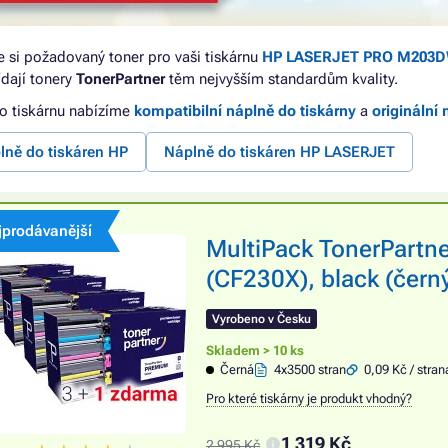
e si požadovaný toner pro vaši tiskárnu
HP LASERJET PRO M203
dají tonery
TonerPartner
těm nejvyšším standardům kvality.
to tiskárnu nabízíme
kompatibilní náplně do tiskárny
a
originální 
lně do tiskáren HP
Náplně do tiskáren HP LASERJET
jprodávanější
MultiPack TonerPartn
(CF230X), black (čer
Vyrobeno v Česku
Skladem > 10 ks
Černá
4x3500 stran
0,09 Kč / stran
Pro které tiskárny je produkt vhodný?
1 319 Kč
2 995 Kč