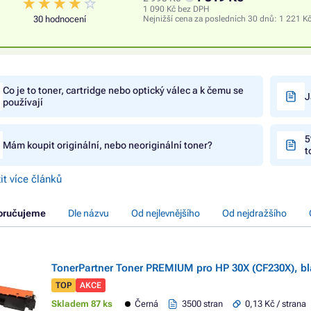
1 090 Kč bez DPH
30 hodnocení
Nejnižší cena za posledních 30 dnů:
1 221 K
Co je to toner, cartridge nebo optický válec a k čemu se
J
používají
5
Mám koupit originální, nebo neoriginální toner?
t
it více článků
oručujeme
Dle názvu
Od nejlevnějšího
Od nejdražšího
TonerPartner Toner PREMIUM pro HP 30X (CF230X), bl
TOP
AKCE
Skladem 87 ks
Černá
3500 stran
0,13 Kč / strana