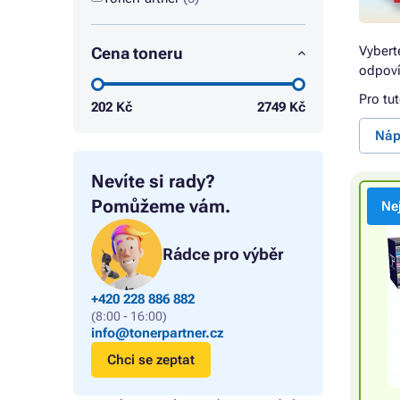
Vybert
Cena toneru
odpoví
Pro tu
202
Kč
2749
Kč
Náp
Nevíte si rady?
Pomůžeme vám.
Ne
Rádce pro výběr
+420 228 886 882
(8:00 - 16:00)
info@tonerpartner.cz
Chci se zeptat