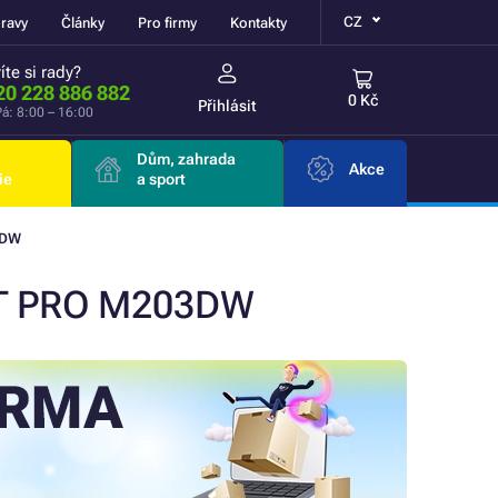
CZ
ravy
Články
Pro firmy
Kontakty
íte si rady?
20 228 886 882
0 Kč
Přihlásit
á: 8:00 – 16:00
Dům, zahrada
Akce
ie
a sport
3DW
ET PRO M203DW