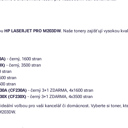
nou
HP LASERJET PRO M203DW
. Naše tonery zajišťují vysokou kva
0A)
- černý, 1600 stran
0X)
- černý, 3500 stran
 stran
600 stran
500 stran
 30A (CF230A)
- černý 3+1 ZDARMA, 4x1600 stran
 30X (CF230X)
- černý 3+1 ZDARMA, 4x3500 stran
u ideální volbou pro vaši kancelář či domácnost. Vyberte si toner, k
 M203DW.