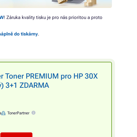
DW
! Záruka kvality tisku je pro nás prioritou a proto
náplně do tiskárny
.
er Toner PREMIUM pro HP 30X
ný) 3+1 ZDARMA
a
TonerPartner