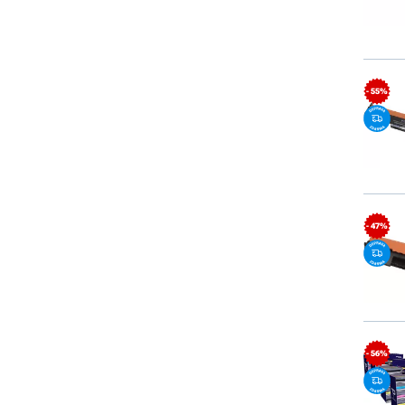
- 55%
- 47%
- 56%