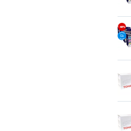
- 48%