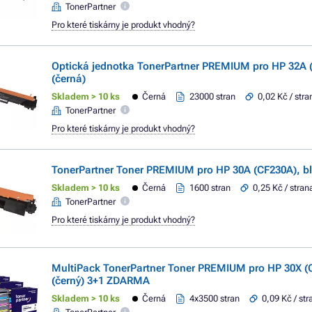
TonerPartner
Pro které tiskárny je produkt vhodný?
Optická jednotka TonerPartner PREMIUM pro HP 32A 
(černá)
Skladem > 10 ks
Černá
23000 stran
0,02 Kč / stra
TonerPartner
Pro které tiskárny je produkt vhodný?
TonerPartner Toner PREMIUM pro HP 30A (CF230A), bl
Skladem > 10 ks
Černá
1600 stran
0,25 Kč / stran
TonerPartner
Pro které tiskárny je produkt vhodný?
MultiPack TonerPartner Toner PREMIUM pro HP 30X (C
(černý) 3+1 ZDARMA
Skladem > 10 ks
Černá
4x3500 stran
0,09 Kč / str