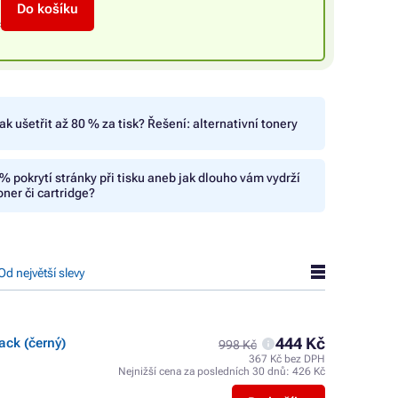
Do košíku
č
ak ušetřit až 80 % za tisk? Řešení: alternativní tonery
% pokrytí stránky při tisku aneb jak dlouho vám vydrží
oner či cartridge?
Od největší slevy
444 Kč
ack (černý)
998 Kč
367 Kč bez DPH
Nejnižší cena za posledních 30 dnů:
426 Kč