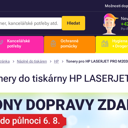
Možnosti dop
Nev
Hledat
+4
Po–P
Kancelářské
Ochranné
Hygiena
potřeby
pomůcky
+ Droger
tránka
Náplně do tiskáren
HP
Tonery pro HP LASERJET PRO M20
nery do tiskárny HP LASERJ