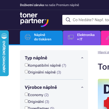
Doživotní záruka
na naše Premium náplně
Náplně
Elektronika
do tiskáren
+ IT
Hlavní s
Typ náplně
To
Kompatibilní náplně
(7)
Originální náplně
(3)
Výrobce náplně
Economy
(2)
Originální
(3)
TonerPartner
(5)