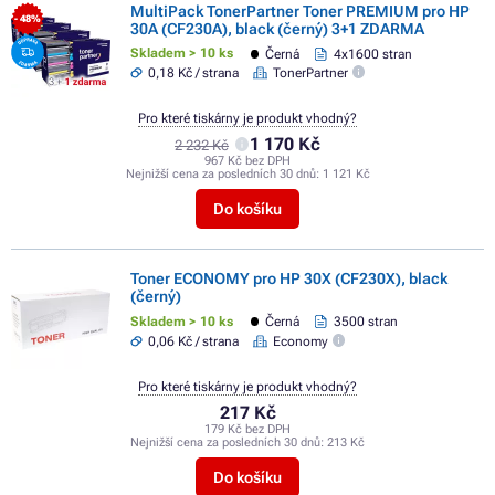
MultiPack TonerPartner Toner PREMIUM pro HP
- 48%
30A (CF230A), black (černý) 3+1 ZDARMA
Skladem > 10 ks
Černá
4x1600 stran
0,18 Kč / strana
TonerPartner
Pro které tiskárny je produkt vhodný?
1 170 Kč
2 232 Kč
967 Kč bez DPH
Nejnižší cena za posledních 30 dnů:
1 121 Kč
Do košíku
Toner ECONOMY pro HP 30X (CF230X), black
(černý)
Skladem > 10 ks
Černá
3500 stran
0,06 Kč / strana
Economy
Pro které tiskárny je produkt vhodný?
217 Kč
179 Kč bez DPH
Nejnižší cena za posledních 30 dnů:
213 Kč
Do košíku