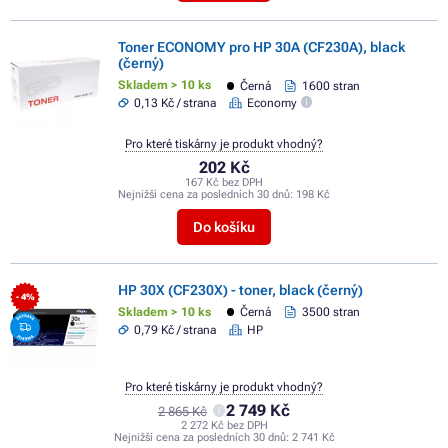
Toner ECONOMY pro HP 30A (CF230A), black
(černý)
Skladem > 10 ks
Černá
1600 stran
0,13 Kč / strana
Economy
Pro které tiskárny je produkt vhodný?
202 Kč
167 Kč bez DPH
Nejnižší cena za posledních 30 dnů:
198 Kč
Do košíku
HP 30X (CF230X) - toner, black (černý)
- 4%
Skladem > 10 ks
Černá
3500 stran
0,79 Kč / strana
HP
Pro které tiskárny je produkt vhodný?
2 749 Kč
2 865 Kč
2 272 Kč bez DPH
Nejnižší cena za posledních 30 dnů:
2 741 Kč