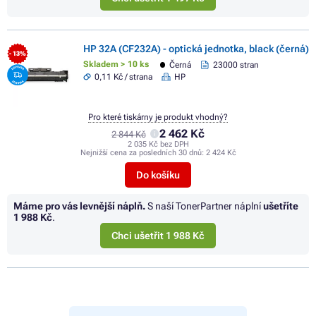
HP 32A (CF232A) - optická jednotka, black (černá)
- 13%
Skladem > 10 ks
Černá
23000 stran
0,11 Kč / strana
HP
Pro které tiskárny je produkt vhodný?
2 462 Kč
2 844 Kč
2 035 Kč bez DPH
Nejnižší cena za posledních 30 dnů:
2 424 Kč
Do košíku
Máme pro vás levnější náplň.
S naší TonerPartner náplní
ušetříte
1 988 Kč
.
Chci ušetřit 1 988 Kč