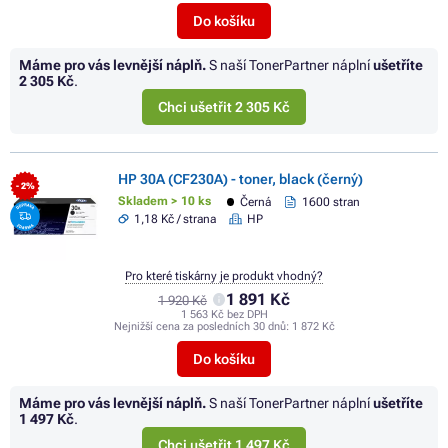
Do košíku
Máme pro vás levnější náplň.
S naší TonerPartner náplní
ušetříte
2 305 Kč
.
Chci ušetřit 2 305 Kč
HP 30A (CF230A) - toner, black (černý)
- 2%
Skladem > 10 ks
Černá
1600 stran
1,18 Kč / strana
HP
Pro které tiskárny je produkt vhodný?
1 891 Kč
1 920 Kč
1 563 Kč bez DPH
Nejnižší cena za posledních 30 dnů:
1 872 Kč
Do košíku
Máme pro vás levnější náplň.
S naší TonerPartner náplní
ušetříte
1 497 Kč
.
Chci ušetřit 1 497 Kč