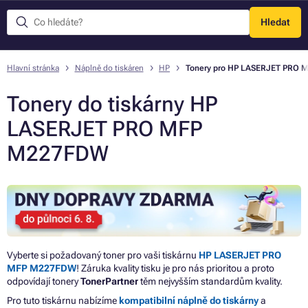
Hledat
Menu
Hlavní stránka
Náplně do tiskáren
HP
Tonery pro HP LASERJET PRO
Tonery do tiskárny HP
LASERJET PRO MFP
M227FDW
Vyberte si požadovaný toner pro vaši tiskárnu
HP LASERJET PRO
MFP M227FDW
! Záruka kvality tisku je pro nás prioritou a proto
odpovídají tonery
TonerPartner
těm nejvyšším standardům kvality.
Pro tuto tiskárnu nabízíme
kompatibilní náplně do tiskárny
a