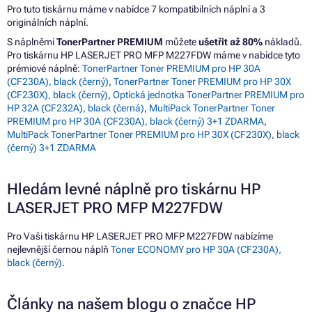
Pro tuto tiskárnu máme v nabídce 7 kompatibilních náplní a 3
originálních náplní.
S náplněmi
TonerPartner PREMIUM
můžete
ušetřit až 80%
nákladů.
Pro tiskárnu HP LASERJET PRO MFP M227FDW máme v nabídce tyto
prémiové náplně:
TonerPartner Toner PREMIUM pro HP 30A
(CF230A), black (černý)
,
TonerPartner Toner PREMIUM pro HP 30X
(CF230X), black (černý)
,
Optická jednotka TonerPartner PREMIUM pro
HP 32A (CF232A), black (černá)
,
MultiPack TonerPartner Toner
PREMIUM pro HP 30A (CF230A), black (černý) 3+1 ZDARMA
,
MultiPack TonerPartner Toner PREMIUM pro HP 30X (CF230X), black
(černý) 3+1 ZDARMA
Hledám levné náplně pro tiskárnu HP
LASERJET PRO MFP M227FDW
Pro Vaši tiskárnu HP LASERJET PRO MFP M227FDW nabízíme
nejlevnější černou náplň
Toner ECONOMY pro HP 30A (CF230A),
black (černý)
.
Články na našem blogu o značce HP