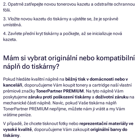
2. Opatrně zatřepejte novou tonerovou kazetu a odstraňte ochrannou
fólii.
3. Vložte novou kazetu do tiskárny a ujistěte se, že je správně
umístěná.
4. Zavřete přední kryt tiskárny a počkejte, až se inicializuje nová
kazeta.
Mám si vybrat originální nebo kompatibilní
náplň do tiskárny?
Pokud hledáte kvalitní náplně na
běžný tisk v domácnosti nebo v
kanceláři
, doporučujeme Vám koupit tonery a cartridge naší vlastní
prémiové značky
TonerPartner PREMIUM
. Na tyto náplně Vám
poskytujeme
záruku proti poškození tiskárny
a
doživotní záruku
na
mechanické části náplně. Navíc, pokud Vaše tiskárna náplň
TonerPartner PREMIUM nepřijme, můžete nám ji vrátit a my Vám
vrátíme peníze.
V případě, že chcete tisknout fotky nebo
reprezentační materiály ve
vysoké kvalitě
, doporučujeme Vám zakoupit
originální barvy do
tiskárny
.