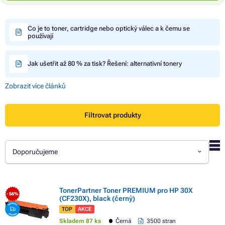
Co je to toner, cartridge nebo optický válec a k čemu se
používají
Jak ušetřit až 80 % za tisk? Řešení: alternativní tonery
Zobrazit více článků
Filtrovat produkty
Doporučujeme
TonerPartner Toner PREMIUM pro HP 30X
- 56%
(CF230X), black (černý)
TOP
AKCE
Skladem 87 ks
Černá
3500 stran