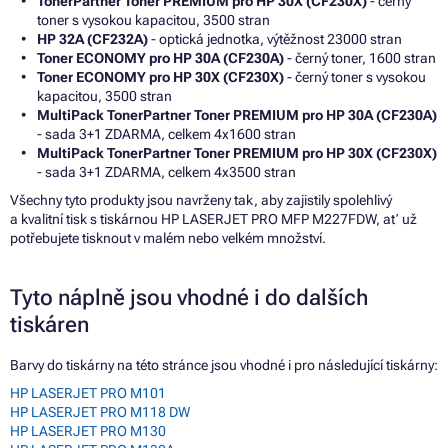
TonerPartner Toner PREMIUM pro HP 30X (CF230X)
- černý
toner s vysokou kapacitou, 3500 stran
HP 32A (CF232A)
- optická jednotka, výtěžnost 23000 stran
Toner ECONOMY pro HP 30A (CF230A)
- černý toner, 1600 stran
Toner ECONOMY pro HP 30X (CF230X)
- černý toner s vysokou
kapacitou, 3500 stran
MultiPack TonerPartner Toner PREMIUM pro HP 30A (CF230A)
- sada 3+1 ZDARMA, celkem 4x1600 stran
MultiPack TonerPartner Toner PREMIUM pro HP 30X (CF230X)
- sada 3+1 ZDARMA, celkem 4x3500 stran
Všechny tyto produkty jsou navrženy tak, aby zajistily spolehlivý
a kvalitní tisk s tiskárnou HP LASERJET PRO MFP M227FDW, ať už
potřebujete tisknout v malém nebo velkém množství.
Tyto náplně jsou vhodné i do dalších
tiskáren
Barvy do tiskárny na této stránce jsou vhodné i pro následující tiskárny:
HP LASERJET PRO M101
HP LASERJET PRO M118 DW
HP LASERJET PRO M130