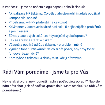
K značce HP jsme na našem blogu napsali několik článků:
Aktualizace HP tiskárny: Co dělat, abyste mohli i nadále používat
kompatibilní náplně
Příběh značky HP - přátelství na celý život
Když toner v laserové tiskárně hatí tisk - 5 nejčastějších problémů
a jejich řešení
Závady laserových tiskáren: kdy se ještě vyplatí oprava?
Jak se správně starat o tiskárnu
Včasná a poctivá údržba tiskárny - o problém méně
Výměna toneru v tiskárně: Na co si dát pozor, aby nový toner
fungoval bezchybně?
Kam vyhodit tiskárnu: 4 druhy míst, kde ji převezmou
Rádi Vám poradíme - jsme tu pro Vás
Nevíte jak si vybrat nejvhodnější náplň a potřebujete poradit? Napište
nám přes chat (zelené tlačítko vpravo dole "Máte otázku?") a rádi Vám
pomůžeme :)