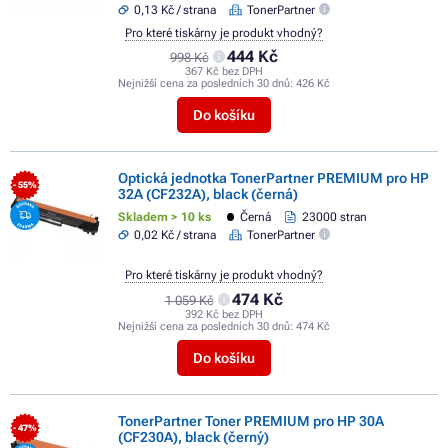
0,13 Kč / strana
TonerPartner
Pro které tiskárny je produkt vhodný?
444 Kč
998 Kč
367 Kč bez DPH
Nejnižší cena za posledních 30 dnů:
426 Kč
Do košíku
Optická jednotka TonerPartner PREMIUM pro HP
- 55%
32A (CF232A), black (černá)
Skladem > 10 ks
Černá
23000 stran
0,02 Kč / strana
TonerPartner
Pro které tiskárny je produkt vhodný?
474 Kč
1 059 Kč
392 Kč bez DPH
Nejnižší cena za posledních 30 dnů:
474 Kč
Do košíku
TonerPartner Toner PREMIUM pro HP 30A
- 47%
(CF230A), black (černý)