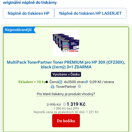
originální náplně do tiskárny
.
Náplně do tiskáren HP
Náplně do tiskáren HP LASERJET
Nejprodávanější
MultiPack TonerPartner Toner PREMIUM pro HP 30X (CF230X),
black (černý) 3+1 ZDARMA
Vyrobeno v Česku
Skladem > 10 ks
Černá
4x3500 stran
0,09 Kč / strana
TonerPartner
Pro které tiskárny je produkt vhodný?
1 319 Kč
2 995 Kč
1 090 Kč bez DPH
Nejnižší cena za posledních 30 dnů:
1 221 Kč
Do košíku