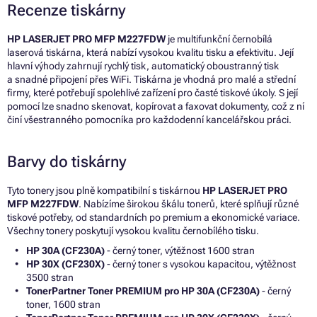
Recenze tiskárny
HP LASERJET PRO MFP M227FDW
je multifunkční černobílá
laserová tiskárna, která nabízí vysokou kvalitu tisku a efektivitu. Její
hlavní výhody zahrnují rychlý tisk, automatický oboustranný tisk
a snadné připojení přes WiFi. Tiskárna je vhodná pro malé a střední
firmy, které potřebují spolehlivé zařízení pro časté tiskové úkoly. S její
pomocí lze snadno skenovat, kopírovat a faxovat dokumenty, což z ní
činí všestranného pomocníka pro každodenní kancelářskou práci.
Barvy do tiskárny
Tyto tonery jsou plně kompatibilní s tiskárnou
HP LASERJET PRO
MFP M227FDW
. Nabízíme širokou škálu tonerů, které splňují různé
tiskové potřeby, od standardních po premium a ekonomické variace.
Všechny tonery poskytují vysokou kvalitu černobílého tisku.
HP 30A (CF230A)
- černý toner, výtěžnost 1600 stran
HP 30X (CF230X)
- černý toner s vysokou kapacitou, výtěžnost
3500 stran
TonerPartner Toner PREMIUM pro HP 30A (CF230A)
- černý
toner, 1600 stran