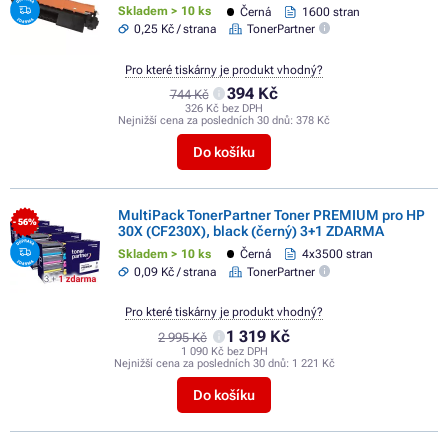
Skladem > 10 ks
Černá
1600 stran
0,25 Kč / strana
TonerPartner
Pro které tiskárny je produkt vhodný?
394 Kč
744 Kč
326 Kč bez DPH
Nejnižší cena za posledních 30 dnů:
378 Kč
Do košíku
MultiPack TonerPartner Toner PREMIUM pro HP
- 56%
30X (CF230X), black (černý) 3+1 ZDARMA
Skladem > 10 ks
Černá
4x3500 stran
0,09 Kč / strana
TonerPartner
Pro které tiskárny je produkt vhodný?
1 319 Kč
2 995 Kč
1 090 Kč bez DPH
Nejnižší cena za posledních 30 dnů:
1 221 Kč
Do košíku