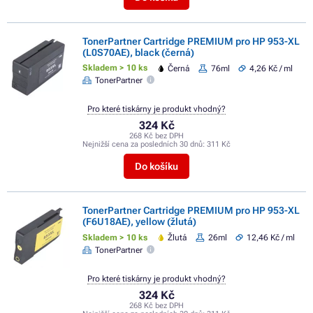
TonerPartner Cartridge PREMIUM pro HP 953-XL
(L0S70AE), black (černá)
Skladem > 10 ks
Černá
76ml
4,26 Kč / ml
TonerPartner
Pro které tiskárny je produkt vhodný?
324 Kč
268 Kč bez DPH
Nejnižší cena za posledních 30 dnů:
311 Kč
Do košíku
TonerPartner Cartridge PREMIUM pro HP 953-XL
(F6U18AE), yellow (žlutá)
Skladem > 10 ks
Žlutá
26ml
12,46 Kč / ml
TonerPartner
Pro které tiskárny je produkt vhodný?
324 Kč
268 Kč bez DPH