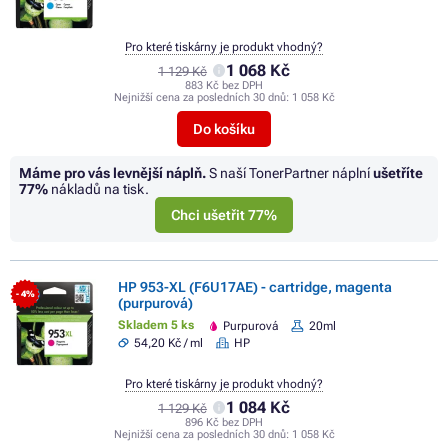
Pro které tiskárny je produkt vhodný?
1 068 Kč
1 129 Kč
883 Kč bez DPH
Nejnižší cena za posledních 30 dnů:
1 058 Kč
Do košíku
Máme pro vás levnější náplň.
S naší TonerPartner náplní
ušetříte
77%
nákladů na tisk.
Chci ušetřit 77%
HP 953-XL (F6U17AE) - cartridge, magenta
- 4%
(purpurová)
Skladem 5 ks
Purpurová
20ml
54,20 Kč / ml
HP
Pro které tiskárny je produkt vhodný?
1 084 Kč
1 129 Kč
896 Kč bez DPH
Nejnižší cena za posledních 30 dnů:
1 058 Kč