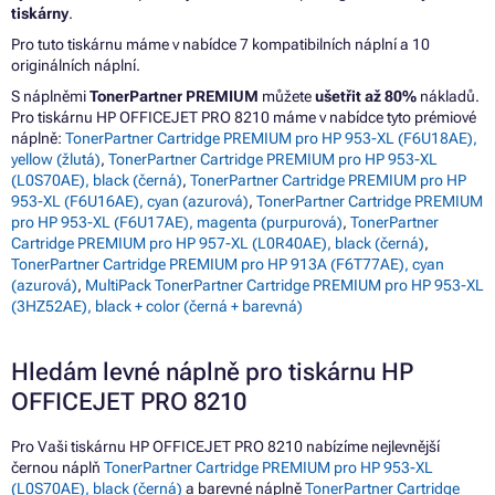
tiskárny
.
Pro tuto tiskárnu máme v nabídce 7 kompatibilních náplní a 10
originálních náplní.
S náplněmi
TonerPartner PREMIUM
můžete
ušetřit až 80%
nákladů.
Pro tiskárnu HP OFFICEJET PRO 8210 máme v nabídce tyto prémiové
náplně:
TonerPartner Cartridge PREMIUM pro HP 953-XL (F6U18AE),
yellow (žlutá)
,
TonerPartner Cartridge PREMIUM pro HP 953-XL
(L0S70AE), black (černá)
,
TonerPartner Cartridge PREMIUM pro HP
953-XL (F6U16AE), cyan (azurová)
,
TonerPartner Cartridge PREMIUM
pro HP 953-XL (F6U17AE), magenta (purpurová)
,
TonerPartner
Cartridge PREMIUM pro HP 957-XL (L0R40AE), black (černá)
,
TonerPartner Cartridge PREMIUM pro HP 913A (F6T77AE), cyan
(azurová)
,
MultiPack TonerPartner Cartridge PREMIUM pro HP 953-XL
(3HZ52AE), black + color (černá + barevná)
Hledám levné náplně pro tiskárnu HP
OFFICEJET PRO 8210
Pro Vaši tiskárnu HP OFFICEJET PRO 8210 nabízíme nejlevnější
černou náplň
TonerPartner Cartridge PREMIUM pro HP 953-XL
(L0S70AE), black (černá)
a barevné náplně
TonerPartner Cartridge