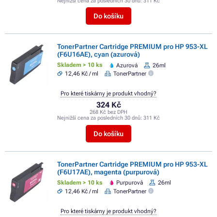
Nejnižší cena za posledních 30 dnů:
311 Kč
Do košíku
TonerPartner Cartridge PREMIUM pro HP 953-XL
(F6U16AE), cyan (azurová)
Skladem > 10 ks
Azurová
26ml
12,46 Kč / ml
TonerPartner
Pro které tiskárny je produkt vhodný?
324 Kč
268 Kč bez DPH
Nejnižší cena za posledních 30 dnů:
311 Kč
Do košíku
TonerPartner Cartridge PREMIUM pro HP 953-XL
(F6U17AE), magenta (purpurová)
Skladem > 10 ks
Purpurová
26ml
12,46 Kč / ml
TonerPartner
Pro které tiskárny je produkt vhodný?