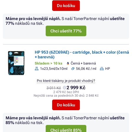
Do košíku
Máme pro vás levnější náplň.
S naší TonerPartner náplní
ušetříte
77%
nákladů na tisk.
Chci ušetřit 77%
HP 953 (6ZC69AE) - cartridge, black + color (černá
+ barevná)
Skladem > 10 ks
Černá + barevná
1x23,5ml/3x10ml
56,06 Kč / ml
HP
Pro které tiskárny je produkt vhodný?
2 999 Kč
3 011 Kč
2 479 Kč bez DPH
Nejnižší cena za posledních 30 dnů:
2 848 Kč
Do košíku
Máme pro vás levnější náplň.
S naší TonerPartner náplní
ušetříte
85%
nákladů na tisk.
Chci ušetřit 85%