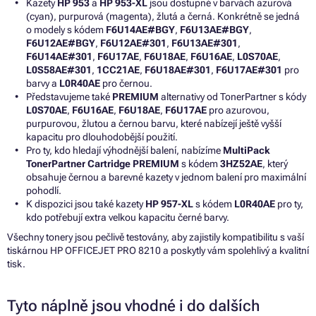
Kazety
HP 953
a
HP 953-XL
jsou dostupné v barvách azurová
(cyan), purpurová (magenta), žlutá a černá. Konkrétně se jedná
o modely s kódem
F6U14AE#BGY
,
F6U13AE#BGY
,
F6U12AE#BGY
,
F6U12AE#301
,
F6U13AE#301
,
F6U14AE#301
,
F6U17AE
,
F6U18AE
,
F6U16AE
,
L0S70AE
,
L0S58AE#301
,
1CC21AE
,
F6U18AE#301
,
F6U17AE#301
pro
barvy a
L0R40AE
pro černou.
Představujeme také
PREMIUM
alternativy od TonerPartner s kódy
L0S70AE
,
F6U16AE
,
F6U18AE
,
F6U17AE
pro azurovou,
purpurovou, žlutou a černou barvu, které nabízejí ještě vyšší
kapacitu pro dlouhodobější použití.
Pro ty, kdo hledají výhodnější balení, nabízíme
MultiPack
TonerPartner Cartridge PREMIUM
s kódem
3HZ52AE
, který
obsahuje černou a barevné kazety v jednom balení pro maximální
pohodlí.
K dispozici jsou také kazety
HP 957-XL
s kódem
L0R40AE
pro ty,
kdo potřebují extra velkou kapacitu černé barvy.
Všechny tonery jsou pečlivě testovány, aby zajistily kompatibilitu s vaší
tiskárnou HP OFFICEJET PRO 8210 a poskytly vám spolehlivý a kvalitní
tisk.
Tyto náplně jsou vhodné i do dalších