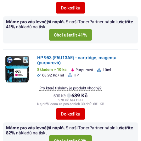
Do košíku
Máme pro vás levnější náplň.
S naší TonerPartner náplní
ušetříte
41%
nákladů na tisk.
Chci ušetřit 41%
HP 953 (F6U13AE) - cartridge, magenta
(purpurová)
Skladem > 10 ks
Purpurová
10ml
68,92 Kč / ml
HP
Pro které tiskárny je produkt vhodný?
689 Kč
690 Kč
570 Kč bez DPH
Nejnižší cena za posledních 30 dnů:
681 Kč
Do košíku
Máme pro vás levnější náplň.
S naší TonerPartner náplní
ušetříte
82%
nákladů na tisk.