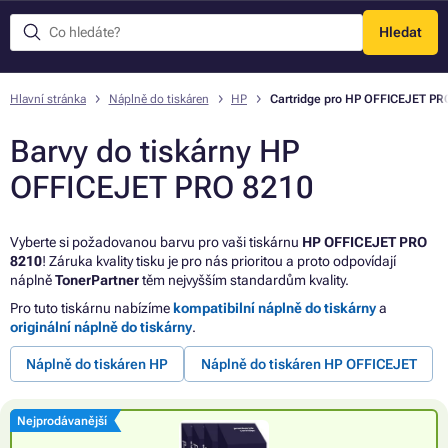
Hledat
Menu
Hlavní stránka
Náplně do tiskáren
HP
Cartridge pro HP OFFICEJET PR
Barvy do tiskárny HP
OFFICEJET PRO 8210
Vyberte si požadovanou barvu pro vaši tiskárnu
HP OFFICEJET PRO
8210
! Záruka kvality tisku je pro nás prioritou a proto odpovídají
náplně
TonerPartner
těm nejvyšším standardům kvality.
Pro tuto tiskárnu nabízíme
kompatibilní náplně do tiskárny
a
originální náplně do tiskárny
.
Náplně do tiskáren HP
Náplně do tiskáren HP OFFICEJET
Nejprodávanější