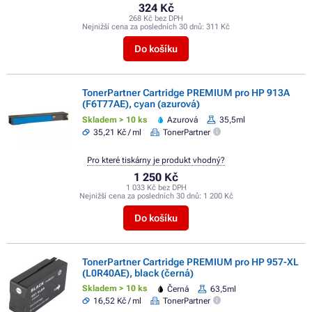
324 Kč
268 Kč bez DPH
Nejnižší cena za posledních 30 dnů:
311 Kč
Do košíku
TonerPartner Cartridge PREMIUM pro HP 913A
(F6T77AE), cyan (azurová)
Skladem > 10 ks
Azurová
35,5ml
35,21 Kč / ml
TonerPartner
Pro které tiskárny je produkt vhodný?
1 250 Kč
1 033 Kč bez DPH
Nejnižší cena za posledních 30 dnů:
1 200 Kč
Do košíku
TonerPartner Cartridge PREMIUM pro HP 957-XL
(L0R40AE), black (černá)
Skladem > 10 ks
Černá
63,5ml
16,52 Kč / ml
TonerPartner