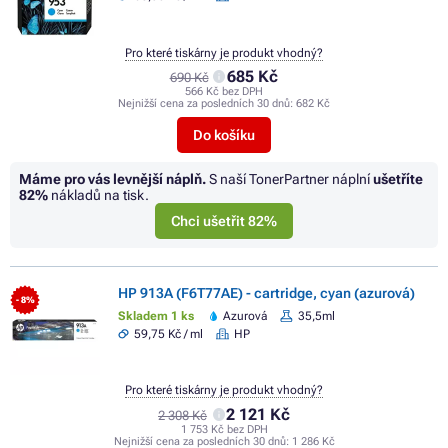
Pro které tiskárny je produkt vhodný?
685 Kč
690 Kč
566 Kč bez DPH
Nejnižší cena za posledních 30 dnů:
682 Kč
Do košíku
Máme pro vás levnější náplň.
S naší TonerPartner náplní
ušetříte
82%
nákladů na tisk.
Chci ušetřit 82%
HP 913A (F6T77AE) - cartridge, cyan (azurová)
- 8%
Skladem 1 ks
Azurová
35,5ml
59,75 Kč / ml
HP
Pro které tiskárny je produkt vhodný?
2 121 Kč
2 308 Kč
1 753 Kč bez DPH
Nejnižší cena za posledních 30 dnů:
1 286 Kč