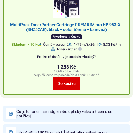
MultiPack TonerPartner Cartridge PREMIUM pro HP 953-XL
(3HZ52AE), black + color (černá + barevná)
Vyrobeno v Česku
Skladem > 10 ks
Černá + barevná
1x76ml/3x26ml
8,33 Kč / ml
TonerPartner
Pro které tiskárny je produkt vhodný?
1 283 Kč
1 060 Kč bez DPH
Nejnižší cena za posledních 30 dnů:
1 232 Kč
Do košíku
Co je to toner, cartridge nebo optický válec a k čemu se
používají
Jak ušetřit až 80 % za tisk? Řešení: alternativní tonery