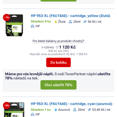
HP 953-XL (F6U18AE) - cartridge, yellow (žlutá)
- 1%
Skladem 9 ks
Žlutá
20ml
56 Kč / ml
HP
Pro které tiskárny je produkt vhodný?
1 120 Kč
1 129 Kč
926 Kč bez DPH
Nejnižší cena za posledních 30 dnů:
1 058 Kč
Do košíku
Máme pro vás levnější náplň.
S naší TonerPartner náplní
ušetříte
78%
nákladů na tisk.
Chci ušetřit 78%
HP 953-XL (F6U16AE) - cartridge, cyan (azurová)
- 5%
Skladem 1 ks
Azurová
20ml
53,40 Kč / ml
HP