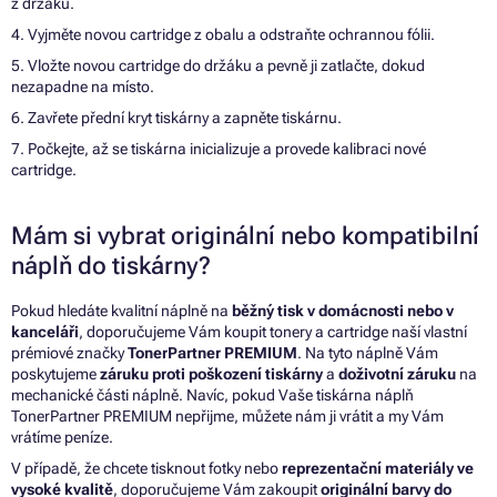
z držáku.
4. Vyjměte novou cartridge z obalu a odstraňte ochrannou fólii.
5. Vložte novou cartridge do držáku a pevně ji zatlačte, dokud
nezapadne na místo.
6. Zavřete přední kryt tiskárny a zapněte tiskárnu.
7. Počkejte, až se tiskárna inicializuje a provede kalibraci nové
cartridge.
Mám si vybrat originální nebo kompatibilní
náplň do tiskárny?
Pokud hledáte kvalitní náplně na
běžný tisk v domácnosti nebo v
kanceláři
, doporučujeme Vám koupit tonery a cartridge naší vlastní
prémiové značky
TonerPartner PREMIUM
. Na tyto náplně Vám
poskytujeme
záruku proti poškození tiskárny
a
doživotní záruku
na
mechanické části náplně. Navíc, pokud Vaše tiskárna náplň
TonerPartner PREMIUM nepřijme, můžete nám ji vrátit a my Vám
vrátíme peníze.
V případě, že chcete tisknout fotky nebo
reprezentační materiály ve
vysoké kvalitě
, doporučujeme Vám zakoupit
originální barvy do