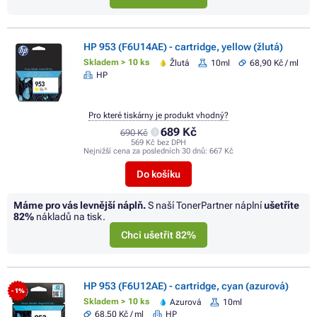
HP 953 (F6U14AE) - cartridge, yellow (žlutá)
Skladem > 10 ks
Žlutá
10ml
68,90 Kč / ml
HP
Pro které tiskárny je produkt vhodný?
689 Kč
690 Kč
569 Kč bez DPH
Nejnižší cena za posledních 30 dnů:
667 Kč
Do košíku
Máme pro vás levnější náplň.
S naší TonerPartner náplní
ušetříte
82%
nákladů na tisk.
Chci ušetřit 82%
HP 953 (F6U12AE) - cartridge, cyan (azurová)
- 1%
Skladem > 10 ks
Azurová
10ml
68,50 Kč / ml
HP