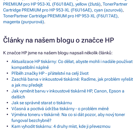
PREMIUM pro HP 953-XL (F6U18AE), yellow (žlutá)
,
TonerPartner
Cartridge PREMIUM pro HP 953-XL (F6U16AE), cyan (azurová)
,
TonerPartner Cartridge PREMIUM pro HP 953-XL (F6U17AE),
magenta (purpurová)
.
Články na našem blogu o značce HP
K značce HP jsme na našem blogu napsali několik článků:
Aktualizace HP tiskárny: Co dělat, abyste mohli i nadále používat
kompatibilní náplně
Příběh značky HP - přátelství na celý život
Zaschlá barva v inkoustové tiskárně: Radíme, jak problém vyřešit
a jak mu předejít
Jak vyměnit barvu v inkoustové tiskárně HP, Canon, Epson a
dalších
Jak se správně starat o tiskárnu
Včasná a poctivá údržba tiskárny - o problém méně
Výměna toneru v tiskárně: Na co si dát pozor, aby nový toner
fungoval bezchybně?
Kam vyhodit tiskárnu: 4 druhy míst, kde ji převezmou