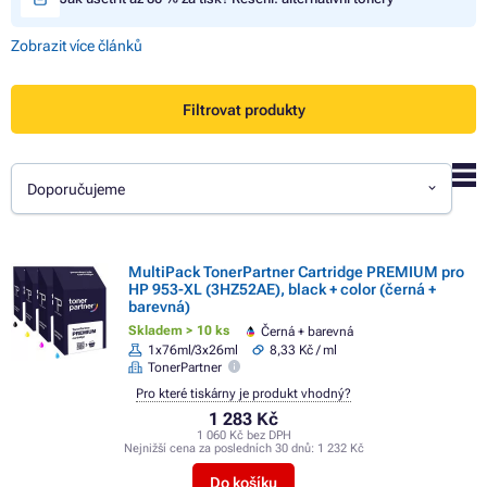
Zobrazit více článků
Filtrovat produkty
Doporučujeme
MultiPack TonerPartner Cartridge PREMIUM pro
HP 953-XL (3HZ52AE), black + color (černá +
barevná)
Skladem > 10 ks
Černá + barevná
1x76ml/3x26ml
8,33 Kč / ml
TonerPartner
Pro které tiskárny je produkt vhodný?
1 283 Kč
1 060 Kč bez DPH
Nejnižší cena za posledních 30 dnů:
1 232 Kč
Do košíku