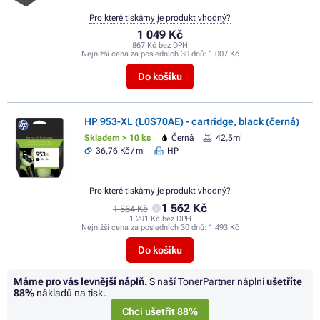
Pro které tiskárny je produkt vhodný?
1 049 Kč
867 Kč bez DPH
Nejnižší cena za posledních 30 dnů:
1 007 Kč
Do košíku
HP 953-XL (L0S70AE) - cartridge, black (černá)
Skladem > 10 ks
Černá
42,5ml
36,76 Kč / ml
HP
Pro které tiskárny je produkt vhodný?
1 562 Kč
1 564 Kč
1 291 Kč bez DPH
Nejnižší cena za posledních 30 dnů:
1 493 Kč
Do košíku
Máme pro vás levnější náplň.
S naší TonerPartner náplní
ušetříte
88%
nákladů na tisk.
Chci ušetřit 88%