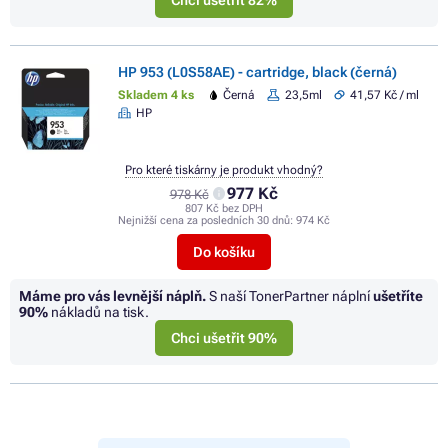
Chci ušetřit 82%
HP 953 (L0S58AE) - cartridge, black (černá)
Skladem 4 ks
Černá
23,5ml
41,57 Kč / ml
HP
Pro které tiskárny je produkt vhodný?
977 Kč
978 Kč
807 Kč bez DPH
Nejnižší cena za posledních 30 dnů:
974 Kč
Do košíku
Máme pro vás levnější náplň.
S naší TonerPartner náplní
ušetříte
90%
nákladů na tisk.
Chci ušetřit 90%