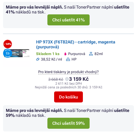
Máme pro vás levnější náplň.
S naší TonerPartner náplní
ušetříte
41%
nákladů na tisk.
Chci ušetřit 41%
HP 973X (F6T82AE) - cartridge, magenta
- 14%
(purpurová)
Skladem 1 ks
Purpurová
82ml
38,52 Kč / ml
HP
Pro které tiskárny je produkt vhodný?
3 159 Kč
3 668 Kč
2 611 Kč bez DPH
Nejnižší cena za posledních 30 dnů:
3 159 Kč
Do košíku
Máme pro vás levnější náplň.
S naší TonerPartner náplní
ušetříte
59%
nákladů na tisk.
Chci ušetřit 59%