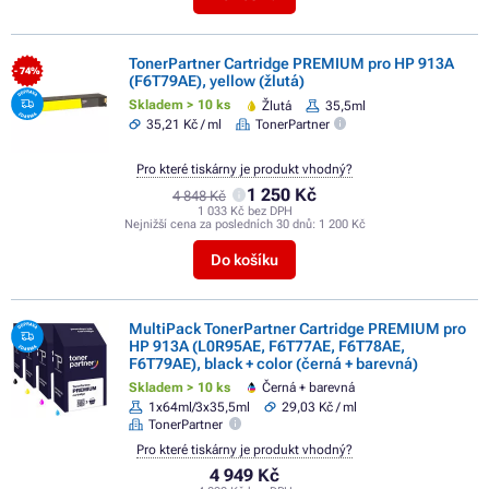
TonerPartner Cartridge PREMIUM pro HP 913A
- 74%
(F6T79AE), yellow (žlutá)
Skladem > 10 ks
Žlutá
35,5ml
35,21 Kč / ml
TonerPartner
Pro které tiskárny je produkt vhodný?
1 250 Kč
4 848 Kč
1 033 Kč bez DPH
Nejnižší cena za posledních 30 dnů:
1 200 Kč
Do košíku
MultiPack TonerPartner Cartridge PREMIUM pro
HP 913A (L0R95AE, F6T77AE, F6T78AE,
F6T79AE), black + color (černá + barevná)
Skladem > 10 ks
Černá + barevná
1x64ml/3x35,5ml
29,03 Kč / ml
TonerPartner
Pro které tiskárny je produkt vhodný?
4 949 Kč