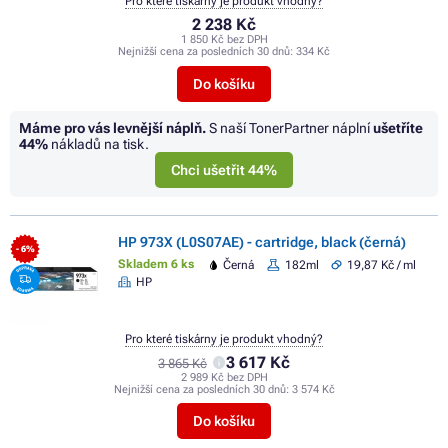
Pro které tiskárny je produkt vhodný?
2 238 Kč
1 850 Kč bez DPH
Nejnižší cena za posledních 30 dnů:
334 Kč
Do košíku
Máme pro vás levnější náplň.
S naší TonerPartner náplní
ušetříte
44%
nákladů na tisk.
Chci ušetřit 44%
HP 973X (L0S07AE) - cartridge, black (černá)
- 6%
Skladem 6 ks
Černá
182ml
19,87 Kč / ml
HP
Pro které tiskárny je produkt vhodný?
3 617 Kč
3 865 Kč
2 989 Kč bez DPH
Nejnižší cena za posledních 30 dnů:
3 574 Kč
Do košíku