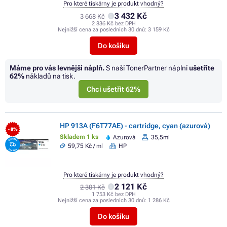
Pro které tiskárny je produkt vhodný?
3 432 Kč
3 668 Kč
2 836 Kč bez DPH
Nejnižší cena za posledních 30 dnů:
3 159 Kč
Do košíku
Máme pro vás levnější náplň.
S naší TonerPartner náplní
ušetříte
62%
nákladů na tisk.
Chci ušetřit 62%
HP 913A (F6T77AE) - cartridge, cyan (azurová)
- 8%
Skladem 1 ks
Azurová
35,5ml
59,75 Kč / ml
HP
Pro které tiskárny je produkt vhodný?
2 121 Kč
2 301 Kč
1 753 Kč bez DPH
Nejnižší cena za posledních 30 dnů:
1 286 Kč
Do košíku