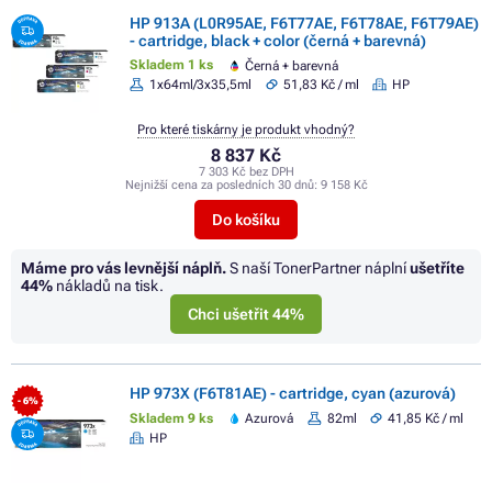
HP 913A (L0R95AE, F6T77AE, F6T78AE, F6T79AE)
- cartridge, black + color (černá + barevná)
Skladem 1 ks
Černá + barevná
1x64ml/3x35,5ml
51,83 Kč / ml
HP
Pro které tiskárny je produkt vhodný?
8 837 Kč
7 303 Kč bez DPH
Nejnižší cena za posledních 30 dnů:
9 158 Kč
Do košíku
Máme pro vás levnější náplň.
S naší TonerPartner náplní
ušetříte
44%
nákladů na tisk.
Chci ušetřit 44%
HP 973X (F6T81AE) - cartridge, cyan (azurová)
- 6%
Skladem 9 ks
Azurová
82ml
41,85 Kč / ml
HP