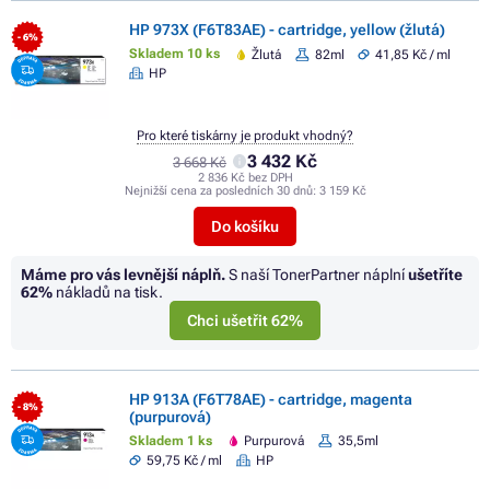
HP 973X (F6T83AE) - cartridge, yellow (žlutá)
- 6%
Skladem 10 ks
Žlutá
82ml
41,85 Kč / ml
HP
Pro které tiskárny je produkt vhodný?
3 432 Kč
3 668 Kč
2 836 Kč bez DPH
Nejnižší cena za posledních 30 dnů:
3 159 Kč
Do košíku
Máme pro vás levnější náplň.
S naší TonerPartner náplní
ušetříte
62%
nákladů na tisk.
Chci ušetřit 62%
HP 913A (F6T78AE) - cartridge, magenta
- 8%
(purpurová)
Skladem 1 ks
Purpurová
35,5ml
59,75 Kč / ml
HP