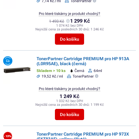
7,14 Kč / ml
TonerPartner
Pro které tiskárny je produkt vhodný?
1 299 Kč
1 493 Kč
1 074 Kč bez DPH
Nejnižší cena za posledních 30 dnů:
1 246 Kč
Do košíku
TonerPartner Cartridge PREMIUM pro HP 913A
(L0R95AE), black (černá)
Skladem > 10 ks
Černá
64ml
19,52 Kč / ml
TonerPartner
Pro které tiskárny je produkt vhodný?
1 249 Kč
1 032 Kč bez DPH
Nejnižší cena za posledních 30 dnů:
1 199 Kč
Do košíku
TonerPartner Cartridge PREMIUM pro HP 973X
- 13%
(F6T83AE), yellow (žlutá)