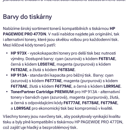
Barvy do tiskárny
Nabízíme široký sortiment tonerů kompatibilních s tiskárnou
HP
PAGEWIDE PRO 477DN
. V naší nabídce najdete jak originální, tak
i alternativní tonery, které jsou skvělou volbou pro každodenní tisk.
Mezi klíčové kódy tonerů patří:
HP 973X
- vysokokapacitní tonery pro delší tisk bez nutnosti
výměny. Dostupné barvy: cyan (azurová) s kódem
F6T81AE
,
černá s kódem
L0S07AE
, magenta (purpurová) s kódem
F6T82AE
, a žlutá s kódem
F6T83AE
.
HP 913A
- standardní kapacita pro běžný tisk. Barvy: cyan
(azurová) s kódem
F6T77AE
, magenta (purpurová) s kódem
F6T78AE
, žlutá s kódem
F6T79AE
, a černá s kódem
L0R95AE
.
TonerPartner Cartridge PREMIUM
pro HP 913A - alternativní
tonery v barvách cyan (azurová), magenta (purpurová), žlutá,
a černá s odpovídajícími kódy
F6T77AE
,
F6T78AE
,
F6T79AE
,
a
L0R95AE
pro ekonomický tisk bez kompromisů v kvalitě.
Všechny tonery jsou navrženy tak, aby poskytovaly vynikající kvalitu
tisku a byly plně kompatibilní s tiskárnou HP PAGEWIDE PRO 477DN,
což zajišťuje hladký a bezproblémový tisk.