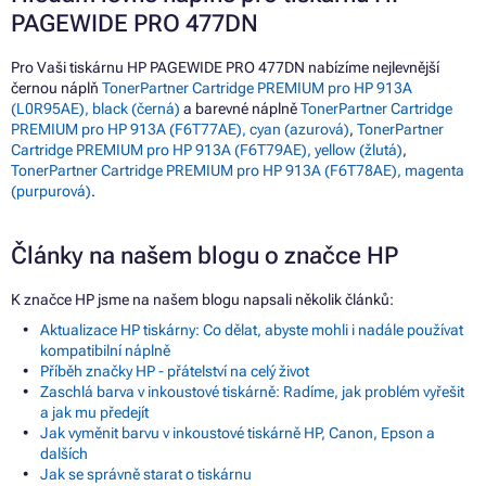
PAGEWIDE PRO 477DN
Pro Vaši tiskárnu HP PAGEWIDE PRO 477DN nabízíme nejlevnější
černou náplň
TonerPartner Cartridge PREMIUM pro HP 913A
(L0R95AE), black (černá)
a barevné náplně
TonerPartner Cartridge
PREMIUM pro HP 913A (F6T77AE), cyan (azurová)
,
TonerPartner
Cartridge PREMIUM pro HP 913A (F6T79AE), yellow (žlutá)
,
TonerPartner Cartridge PREMIUM pro HP 913A (F6T78AE), magenta
(purpurová)
.
Články na našem blogu o značce HP
K značce HP jsme na našem blogu napsali několik článků:
Aktualizace HP tiskárny: Co dělat, abyste mohli i nadále používat
kompatibilní náplně
Příběh značky HP - přátelství na celý život
Zaschlá barva v inkoustové tiskárně: Radíme, jak problém vyřešit
a jak mu předejít
Jak vyměnit barvu v inkoustové tiskárně HP, Canon, Epson a
dalších
Jak se správně starat o tiskárnu