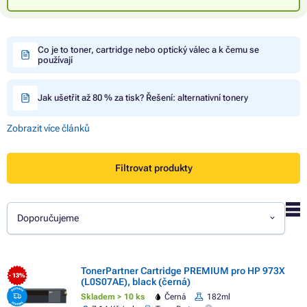
Co je to toner, cartridge nebo optický válec a k čemu se
používají
Jak ušetřit až 80 % za tisk? Řešení: alternativní tonery
Zobrazit více článků
Filtrovat produkty
Doporučujeme
TonerPartner Cartridge PREMIUM pro HP 973X
- 13%
(L0S07AE), black (černá)
Skladem > 10 ks
Černá
182ml