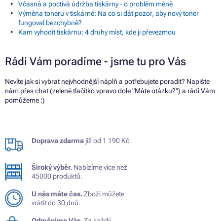
Včasná a poctivá údržba tiskárny - o problém méně
Výměna toneru v tiskárně: Na co si dát pozor, aby nový toner
fungoval bezchybně?
Kam vyhodit tiskárnu: 4 druhy míst, kde ji převezmou
Rádi Vám poradíme - jsme tu pro Vás
Nevíte jak si vybrat nejvhodnější náplň a potřebujete poradit? Napište
nám přes chat (zelené tlačítko vpravo dole "Máte otázku?") a rádi Vám
pomůžeme :)
Doprava zdarma
již od 1 190 Kč
Široký výběr.
Nabízíme více než
45000 produktů.
U nás máte čas.
Zboží můžete
vrátit do 30 dnů.
Odměníme Vás.
Za každý