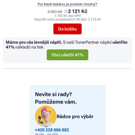
Pro které tiskárny je produkt vhodný?
2 121 Kč
2 301 Kč
1 753 Kč bez DPH
Nejnižší cena za posledních 30 dnů:
2 113 Kč
Do košíku
Máme pro vás levnější náplň.
S naší TonerPartner náplní
ušetříte
41%
nákladů na tisk.
Chci ušetřit 41%
Nevíte si rady?
Pomůžeme vám.
Rádce pro výběr
+420 228 886 882
(8:00 - 16:00)