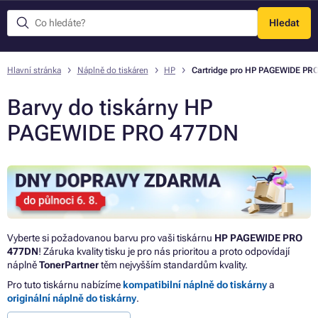
Hledat
Menu
Hlavní stránka
Náplně do tiskáren
HP
Cartridge pro HP PAGEWIDE PR
Barvy do tiskárny HP
PAGEWIDE PRO 477DN
Vyberte si požadovanou barvu pro vaši tiskárnu
HP PAGEWIDE PRO
477DN
! Záruka kvality tisku je pro nás prioritou a proto odpovídají
náplně
TonerPartner
těm nejvyšším standardům kvality.
Pro tuto tiskárnu nabízíme
kompatibilní náplně do tiskárny
a
originální náplně do tiskárny
.