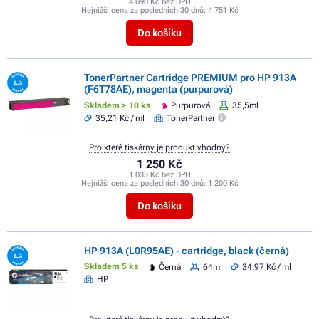
4 090 Kč bez DPH
Nejnižší cena za posledních 30 dnů:
4 751 Kč
Do košíku
TonerPartner Cartridge PREMIUM pro HP 913A
(F6T78AE), magenta (purpurová)
Skladem > 10 ks
Purpurová
35,5ml
35,21 Kč / ml
TonerPartner
Pro které tiskárny je produkt vhodný?
1 250 Kč
1 033 Kč bez DPH
Nejnižší cena za posledních 30 dnů:
1 200 Kč
Do košíku
HP 913A (L0R95AE) - cartridge, black (černá)
Skladem 5 ks
Černá
64ml
34,97 Kč / ml
HP