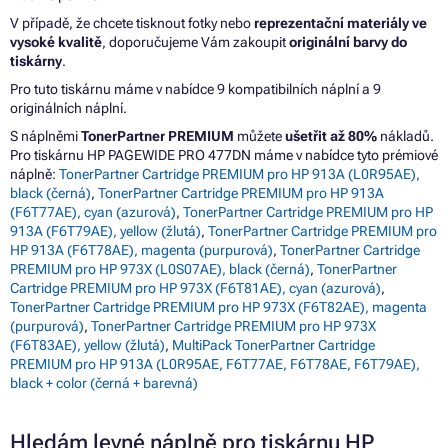
V případě, že chcete tisknout fotky nebo
reprezentační materiály ve
vysoké kvalitě
, doporučujeme Vám zakoupit
originální barvy do
tiskárny
.
Pro tuto tiskárnu máme v nabídce 9 kompatibilních náplní a 9
originálních náplní.
S náplněmi
TonerPartner PREMIUM
můžete
ušetřit až 80%
nákladů.
Pro tiskárnu HP PAGEWIDE PRO 477DN máme v nabídce tyto prémiové
náplně:
TonerPartner Cartridge PREMIUM pro HP 913A (L0R95AE),
black (černá)
,
TonerPartner Cartridge PREMIUM pro HP 913A
(F6T77AE), cyan (azurová)
,
TonerPartner Cartridge PREMIUM pro HP
913A (F6T79AE), yellow (žlutá)
,
TonerPartner Cartridge PREMIUM pro
HP 913A (F6T78AE), magenta (purpurová)
,
TonerPartner Cartridge
PREMIUM pro HP 973X (L0S07AE), black (černá)
,
TonerPartner
Cartridge PREMIUM pro HP 973X (F6T81AE), cyan (azurová)
,
TonerPartner Cartridge PREMIUM pro HP 973X (F6T82AE), magenta
(purpurová)
,
TonerPartner Cartridge PREMIUM pro HP 973X
(F6T83AE), yellow (žlutá)
,
MultiPack TonerPartner Cartridge
PREMIUM pro HP 913A (L0R95AE, F6T77AE, F6T78AE, F6T79AE),
black + color (černá + barevná)
Hledám levné náplně pro tiskárnu HP