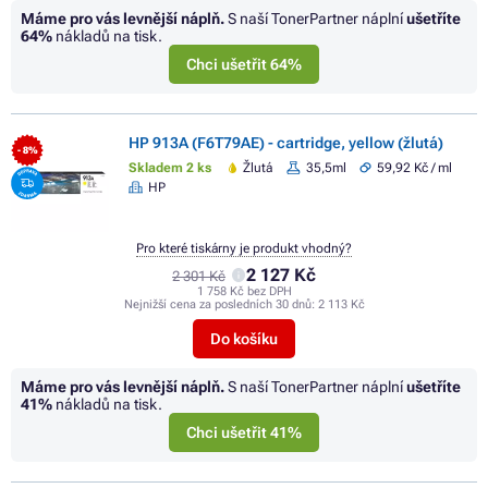
Máme pro vás levnější náplň.
S naší TonerPartner náplní
ušetříte
64%
nákladů na tisk.
Chci ušetřit 64%
HP 913A (F6T79AE) - cartridge, yellow (žlutá)
- 8%
Skladem 2 ks
Žlutá
35,5ml
59,92 Kč / ml
HP
Pro které tiskárny je produkt vhodný?
2 127 Kč
2 301 Kč
1 758 Kč bez DPH
Nejnižší cena za posledních 30 dnů:
2 113 Kč
Do košíku
Máme pro vás levnější náplň.
S naší TonerPartner náplní
ušetříte
41%
nákladů na tisk.
Chci ušetřit 41%