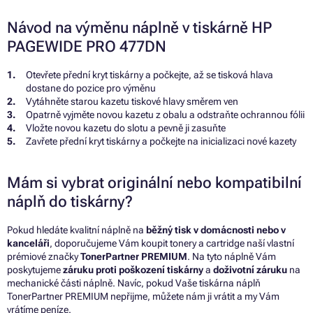
Návod na výměnu náplně v tiskárně HP
PAGEWIDE PRO 477DN
Otevřete přední kryt tiskárny a počkejte, až se tisková hlava
dostane do pozice pro výměnu
Vytáhněte starou kazetu tiskové hlavy směrem ven
Opatrně vyjměte novou kazetu z obalu a odstraňte ochrannou fólii
Vložte novou kazetu do slotu a pevně ji zasuňte
Zavřete přední kryt tiskárny a počkejte na inicializaci nové kazety
Mám si vybrat originální nebo kompatibilní
náplň do tiskárny?
Pokud hledáte kvalitní náplně na
běžný tisk v domácnosti nebo v
kanceláři
, doporučujeme Vám koupit tonery a cartridge naší vlastní
prémiové značky
TonerPartner PREMIUM
. Na tyto náplně Vám
poskytujeme
záruku proti poškození tiskárny
a
doživotní záruku
na
mechanické části náplně. Navíc, pokud Vaše tiskárna náplň
TonerPartner PREMIUM nepřijme, můžete nám ji vrátit a my Vám
vrátíme peníze.