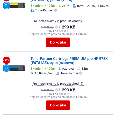
Skladem > 10 ks
Žlutá
82ml
15,84 Kč / ml
TonerPartner
Pro které tiskárny je produkt vhodný?
1 299 Kč
1 493 Kč
1 074 Kč bez DPH
Nejnižší cena za posledních 30 dnů:
1 246 Kč
Do košíku
TonerPartner Cartridge PREMIUM pro HP 973X
- 13%
(F6T81AE), cyan (azurová)
Skladem > 10 ks
Azurová
82ml
15,84 Kč / ml
TonerPartner
Pro které tiskárny je produkt vhodný?
1 299 Kč
1 493 Kč
1 074 Kč bez DPH
Nejnižší cena za posledních 30 dnů:
1 246 Kč
Do košíku