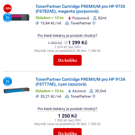
TonerPartner Cartridge PREMIUM pro HP 973X
- 13%
(F6T82AE), magenta (purpurová)
Skladem > 10 ks
Purpurová
82ml
15,84 Kč / ml
TonerPartner
Pro které tiskárny je produkt vhodný?
1 299 Kč
1 493 Kč
1 074 Kč bez DPH
Nejnižší cena za posledních 30 dnů:
1 246 Kč
Do košíku
TonerPartner Cartridge PREMIUM pro HP 913A
(F6T77AE), cyan (azurová)
Skladem > 10 ks
Azurová
35,5ml
35,21 Kč / ml
TonerPartner
Pro které tiskárny je produkt vhodný?
1 250 Kč
1 033 Kč bez DPH
Nejnižší cena za posledních 30 dnů:
1 200 Kč
Do košíku