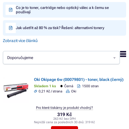
Co je to toner, cartridge nebo optický válec a k čemu se
používají
Jak ušetřit až 80 % za tisk? Řešení: alternativní tonery
Zobrazit více článků
Doporučujeme
Oki Okipage 6w (00079801) - toner, black (černý)
Skladem 1 ks
Černá
1500 stran
0,21 Kč / strana
Oki
Pro které tiskárny je produkt vhodný?
319 Kč
263 Kč bez DPH
Nejnižší cena za posledních 30 dnů:
319 Kč