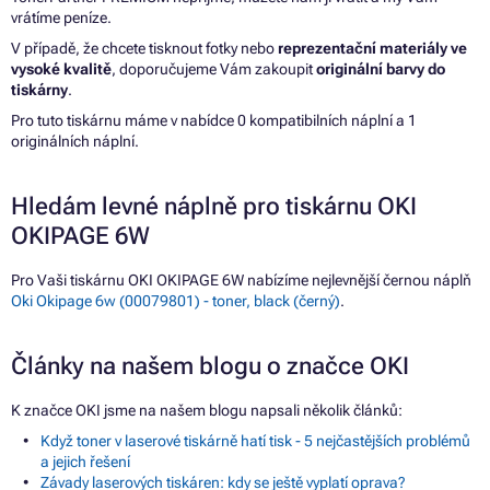
vrátíme peníze.
V případě, že chcete tisknout fotky nebo
reprezentační materiály ve
vysoké kvalitě
, doporučujeme Vám zakoupit
originální barvy do
tiskárny
.
Pro tuto tiskárnu máme v nabídce 0 kompatibilních náplní a 1
originálních náplní.
Hledám levné náplně pro tiskárnu OKI
OKIPAGE 6W
Pro Vaši tiskárnu OKI OKIPAGE 6W nabízíme nejlevnější černou náplň
Oki Okipage 6w (00079801) - toner, black (černý)
.
Články na našem blogu o značce OKI
K značce OKI jsme na našem blogu napsali několik článků:
Když toner v laserové tiskárně hatí tisk - 5 nejčastějších problémů
a jejich řešení
Závady laserových tiskáren: kdy se ještě vyplatí oprava?