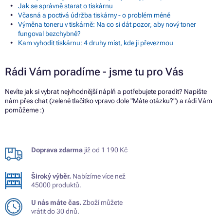
Jak se správně starat o tiskárnu
Včasná a poctivá údržba tiskárny - o problém méně
Výměna toneru v tiskárně: Na co si dát pozor, aby nový toner
fungoval bezchybně?
Kam vyhodit tiskárnu: 4 druhy míst, kde ji převezmou
Rádi Vám poradíme - jsme tu pro Vás
Nevíte jak si vybrat nejvhodnější náplň a potřebujete poradit? Napište
nám přes chat (zelené tlačítko vpravo dole "Máte otázku?") a rádi Vám
pomůžeme :)
Doprava zdarma
již od 1 190 Kč
Široký výběr.
Nabízíme více než
45000 produktů.
U nás máte čas.
Zboží můžete
vrátit do 30 dnů.