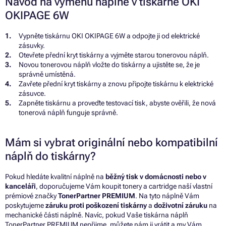
Návod na výměnu náplně v tiskárně OKI
OKIPAGE 6W
Vypněte tiskárnu OKI OKIPAGE 6W a odpojte ji od elektrické
zásuvky.
Otevřete přední kryt tiskárny a vyjměte starou tonerovou náplň.
Novou tonerovou náplň vložte do tiskárny a ujistěte se, že je
správně umístěná.
Zavřete přední kryt tiskárny a znovu připojte tiskárnu k elektrické
zásuvce.
Zapněte tiskárnu a proveďte testovací tisk, abyste ověřili, že nová
tonerová náplň funguje správně.
Mám si vybrat originální nebo kompatibilní
náplň do tiskárny?
Pokud hledáte kvalitní náplně na
běžný tisk v domácnosti nebo v
kanceláři
, doporučujeme Vám koupit tonery a cartridge naší vlastní
prémiové značky
TonerPartner PREMIUM
. Na tyto náplně Vám
poskytujeme
záruku proti poškození tiskárny
a
doživotní záruku
na
mechanické části náplně. Navíc, pokud Vaše tiskárna náplň
TonerPartner PREMIUM nepřijme, můžete nám ji vrátit a my Vám