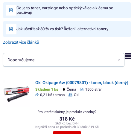
Co je to toner, cartridge nebo optický válec a k čemu se
používají
Jak ušetřit až 80 % za tisk? Řešení: alternativní tonery
Zobrazit více článků
Doporučujeme
Oki Okipage 6w (00079801) - toner, black (černý)
Skladem 1 ks
Černá
1500 stran
0,21 Kč / strana
Oki
Pro které tiskárny je produkt vhodný?
318 Kč
263 Kč bez DPH
Nejnižší cena za posledních 30 dnů:
319 Kč