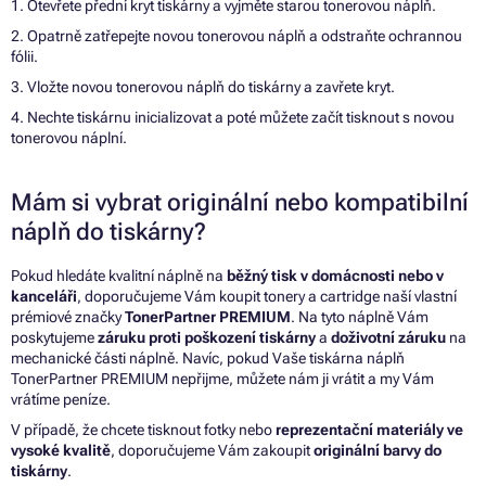
1. Otevřete přední kryt tiskárny a vyjměte starou tonerovou náplň.
2. Opatrně zatřepejte novou tonerovou náplň a odstraňte ochrannou
fólii.
3. Vložte novou tonerovou náplň do tiskárny a zavřete kryt.
4. Nechte tiskárnu inicializovat a poté můžete začít tisknout s novou
tonerovou náplní.
Mám si vybrat originální nebo kompatibilní
náplň do tiskárny?
Pokud hledáte kvalitní náplně na
běžný tisk v domácnosti nebo v
kanceláři
, doporučujeme Vám koupit tonery a cartridge naší vlastní
prémiové značky
TonerPartner PREMIUM
. Na tyto náplně Vám
poskytujeme
záruku proti poškození tiskárny
a
doživotní záruku
na
mechanické části náplně. Navíc, pokud Vaše tiskárna náplň
TonerPartner PREMIUM nepřijme, můžete nám ji vrátit a my Vám
vrátíme peníze.
V případě, že chcete tisknout fotky nebo
reprezentační materiály ve
vysoké kvalitě
, doporučujeme Vám zakoupit
originální barvy do
tiskárny
.