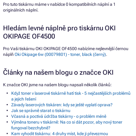
Pro tuto tiskárnu máme v nabídce 0 kompatibilních náplní a 1
originálních náplní.
Hledám levné náplně pro tiskárnu OKI
OKIPAGE OF4500
Pro Vaši tiskárnu OKI OKIPAGE OF4500 nabízíme nejlevnější černou
náplň
Oki Okipage 6w (00079801) - toner, black (černý)
.
Články na našem blogu o značce OKI
K značce OKI jsme na našem blogu napsali několik článků:
Když toner v laserové tiskárně hatí tisk - 5 nejčastějších problémů
a jejich řešení
Závady laserových tiskáren: kdy se ještě vyplatí oprava?
Jak se správně starat o tiskárnu
Včasná a poctivá údržba tiskárny - o problém méně
Výměna toneru v tiskárně: Na co si dát pozor, aby nový toner
fungoval bezchybně?
Kam vyhodit tiskárnu: 4 druhy míst, kde ji převezmou