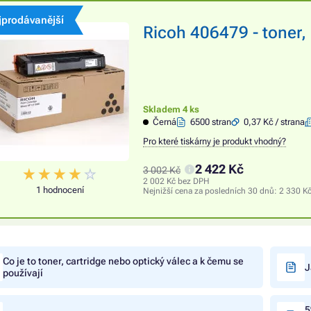
jprodávanější
Ricoh 406479 - toner, 
Skladem 4 ks
Černá
6500 stran
0,37 Kč / strana
Pro které tiskárny je produkt vhodný?
2 422 Kč
3 002 Kč
2 002 Kč bez DPH
1 hodnocení
Nejnižší cena za posledních 30 dnů:
2 330 K
Co je to toner, cartridge nebo optický válec a k čemu se
J
používají
5