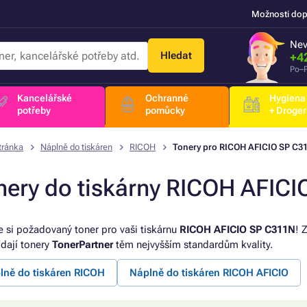
Možnosti dop
Nev
Hledat
+4
Po–P
Kancelářské
Ochranné
Hygiena
potřeby
pomůcky
+ Droger
tránka
Náplně do tiskáren
RICOH
Tonery pro RICOH AFICIO SP C3
nery do tiskárny RICOH AFIC
e si požadovaný toner pro vaši tiskárnu
RICOH AFICIO SP C311N
! 
dají tonery
TonerPartner
těm nejvyšším standardům kvality.
lně do tiskáren RICOH
Náplně do tiskáren RICOH AFICIO