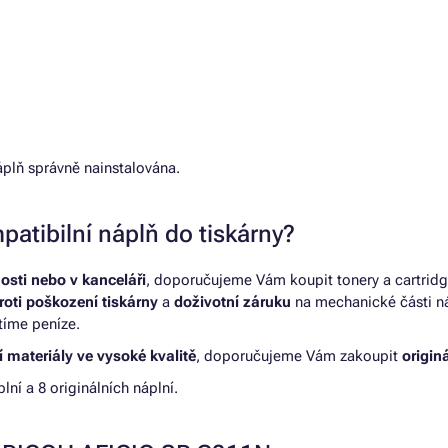
áplň správně nainstalována.
patibilní náplň do tiskárny?
osti nebo v kanceláři
, doporučujeme Vám koupit tonery a cartridg
roti poškození tiskárny
a
doživotní záruku
na mechanické části ná
tíme peníze.
 materiály ve vysoké kvalitě
, doporučujeme Vám zakoupit
origin
ní a 8 originálních náplní.