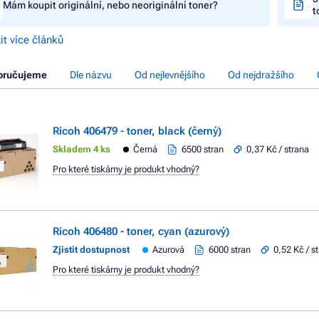
Mám koupit originální, nebo neoriginální toner?
t
it více článků
oručujeme
Dle názvu
Od nejlevnějšího
Od nejdražšího
Ricoh 406479 - toner, black (černý)
Skladem 4 ks
Černá
6500 stran
0,37 Kč / strana
Pro které tiskárny je produkt vhodný?
Ricoh 406480 - toner, cyan (azurový)
Zjistit dostupnost
Azurová
6000 stran
0,52 Kč / s
Pro které tiskárny je produkt vhodný?