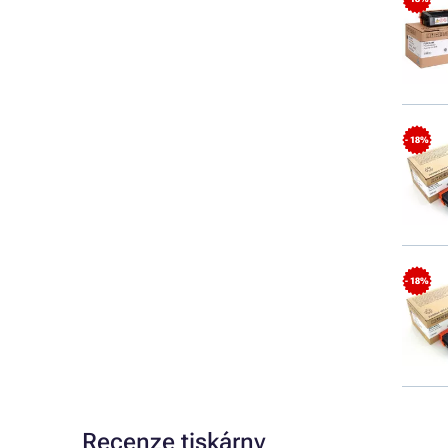
- 18%
- 18%
Recenze tiskárny