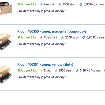
Skladem 2 ks
Azurová
2500 stran
0,80 Kč / strana
Pro které tiskárny je produkt vhodný?
Ricoh 406350 - toner, magenta (purpurový)
Skladem 2 ks
Purpurová
2500 stran
0,80 Kč / stra
Pro které tiskárny je produkt vhodný?
Ricoh 406351 - toner, yellow (žlutý)
Skladem 1 ks
Žlutá
2500 stran
0,80 Kč / strana
Pro které tiskárny je produkt vhodný?