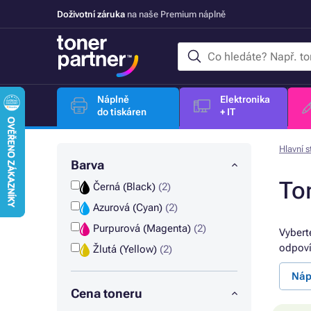
Doživotní záruka
na naše Premium náplně
Náplně
Elektronika
do tiskáren
+ IT
Hlavní s
Barva
To
Černá (Black)
(2)
Azurová (Cyan)
(2)
Purpurová (Magenta)
(2)
Vybert
odpoví
Žlutá (Yellow)
(2)
Náp
Cena toneru