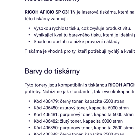
RICOH AFICIO SP C311N
je laserová tiskárna, která na
této tiskárny zahrnují:
Vysokou rychlost tisku, což zvyšuje produktivitu.
Vynikající kvalitu barevného tisku, která je ideáln
Snadnou obsluhu a nízké provozní náklady.
Tiskárna je vhodná pro ty, kteří potřebují rychlý a kva
Barvy do tiskárny
Tyto tonery jsou kompatibilní s tiskárnou
RICOH AFICI
potřeby. Nabízíme jak standardní, tak i vysokokapacitn
Kód 406479: černý toner, kapacita 6500 stran
Kód 406480: azurový toner, kapacita 6000 stran
Kód 406481: purpurový toner, kapacita 6000 stran
Kód 406482: žlutý toner, kapacita 6000 stran
Kód 406350: purpurový toner, kapacita 2500 stran
Kód 406348: černý toner, kapacita 2500 stran