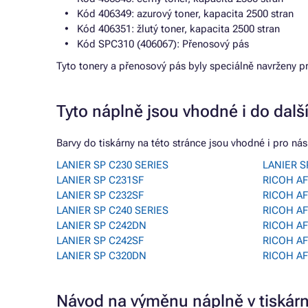
Kód 406349: azurový toner, kapacita 2500 stran
Kód 406351: žlutý toner, kapacita 2500 stran
Kód SPC310 (406067): Přenosový pás
Tyto tonery a přenosový pás byly speciálně navrženy p
Tyto náplně jsou vhodné i do dalš
Barvy do tiskárny na této stránce jsou vhodné i pro násl
LANIER SP C230 SERIES
LANIER S
LANIER SP C231SF
RICOH AF
LANIER SP C232SF
RICOH AF
LANIER SP C240 SERIES
RICOH AF
LANIER SP C242DN
RICOH AF
LANIER SP C242SF
RICOH AF
LANIER SP C320DN
RICOH AF
Návod na výměnu náplně v tiská