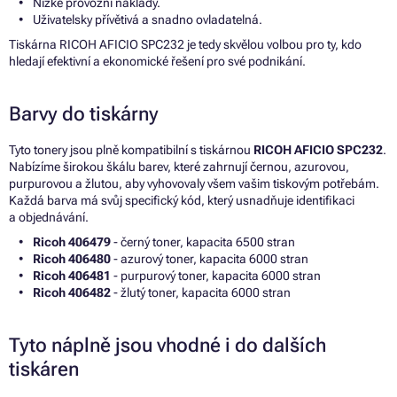
Nízké provozní náklady.
Uživatelsky přívětivá a snadno ovladatelná.
Tiskárna RICOH AFICIO SPC232 je tedy skvělou volbou pro ty, kdo
hledají efektivní a ekonomické řešení pro své podnikání.
Barvy do tiskárny
Tyto tonery jsou plně kompatibilní s tiskárnou
RICOH AFICIO SPC232
.
Nabízíme širokou škálu barev, které zahrnují černou, azurovou,
purpurovou a žlutou, aby vyhovovaly všem vašim tiskovým potřebám.
Každá barva má svůj specifický kód, který usnadňuje identifikaci
a objednávání.
Ricoh 406479
- černý toner, kapacita 6500 stran
Ricoh 406480
- azurový toner, kapacita 6000 stran
Ricoh 406481
- purpurový toner, kapacita 6000 stran
Ricoh 406482
- žlutý toner, kapacita 6000 stran
Tyto náplně jsou vhodné i do dalších
tiskáren