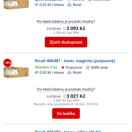
0,52 Kč / strana
Ricoh
Pro které tiskárny je produkt vhodný?
3 093 Kč
3 578 Kč
2 556 Kč bez DPH
Zjistit dostupnost
Ricoh 406481 - toner, magenta (purpurový)
- 15%
Skladem 3 ks
Purpurová
6000 stran
0,50 Kč / strana
Ricoh
Pro které tiskárny je produkt vhodný?
3 027 Kč
3 578 Kč
2 502 Kč bez DPH
Nejnižší cena za posledních 30 dnů:
3 019 Kč
Do košíku