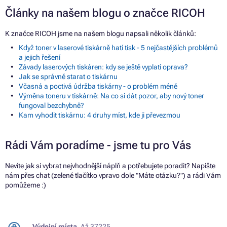
Články na našem blogu o značce RICOH
K značce RICOH jsme na našem blogu napsali několik článků:
Když toner v laserové tiskárně hatí tisk - 5 nejčastějších problémů
a jejich řešení
Závady laserových tiskáren: kdy se ještě vyplatí oprava?
Jak se správně starat o tiskárnu
Včasná a poctivá údržba tiskárny - o problém méně
Výměna toneru v tiskárně: Na co si dát pozor, aby nový toner
fungoval bezchybně?
Kam vyhodit tiskárnu: 4 druhy míst, kde ji převezmou
Rádi Vám poradíme - jsme tu pro Vás
Nevíte jak si vybrat nejvhodnější náplň a potřebujete poradit? Napište
nám přes chat (zelené tlačítko vpravo dole "Máte otázku?") a rádi Vám
pomůžeme :)
Výdejní místa.
Až 37225