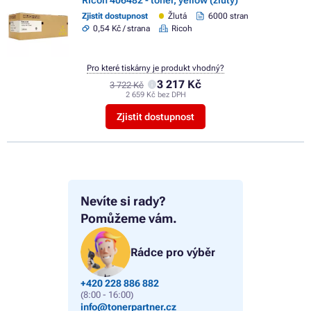
Ricoh 406482 - toner, yellow (žlutý)
Zjistit dostupnost
Žlutá
6000 stran
0,54 Kč / strana
Ricoh
Pro které tiskárny je produkt vhodný?
3 217 Kč
3 722 Kč
2 659 Kč bez DPH
Zjistit dostupnost
Nevíte si rady?
Pomůžeme vám.
Rádce pro výběr
+420 228 886 882
(8:00 - 16:00)
info@tonerpartner.cz