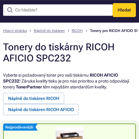
Hledat
Menu
Hlavní stránka
Náplně do tiskáren
RICOH
Tonery pro RICOH AFICIO S
Tonery do tiskárny RICOH
AFICIO SPC232
Vyberte si požadovaný toner pro vaši tiskárnu
RICOH AFICIO
SPC232
! Záruka kvality tisku je pro nás prioritou a proto odpovídají
tonery
TonerPartner
těm nejvyšším standardům kvality.
Náplně do tiskáren RICOH
Náplně do tiskáren RICOH AFICIO
Nejprodávanější