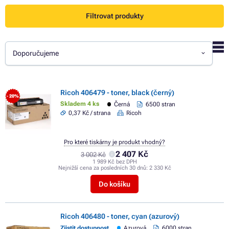
Filtrovat produkty
Doporučujeme
Ricoh 406479 - toner, black (černý)
- 20%
Skladem 4 ks
Černá
6500 stran
0,37 Kč / strana
Ricoh
Pro které tiskárny je produkt vhodný?
2 407 Kč
3 002 Kč
1 989 Kč bez DPH
Nejnižší cena za posledních 30 dnů:
2 330 Kč
Do košíku
Ricoh 406480 - toner, cyan (azurový)
Zjistit dostupnost
Azurová
6000 stran