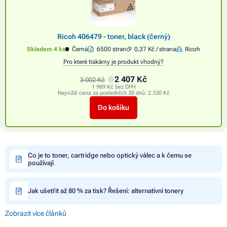
Ricoh 406479 - toner, black (černý)
Skladem 4 ks
Černá
6500 stran
0,37 Kč / strana
Ricoh
Pro které tiskárny je produkt vhodný?
2 407 Kč
3 002 Kč
1 989 Kč bez DPH
Nejnižší cena za posledních 30 dnů:
2 330 Kč
Do košíku
Co je to toner, cartridge nebo optický válec a k čemu se
používají
Jak ušetřit až 80 % za tisk? Řešení: alternativní tonery
Zobrazit více článků