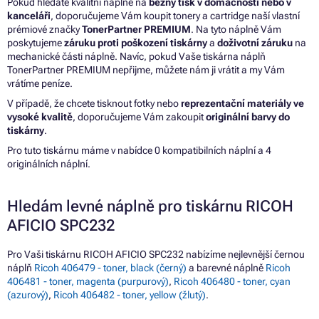
Pokud hledáte kvalitní náplně na
běžný tisk v domácnosti nebo v
kanceláři
, doporučujeme Vám koupit tonery a cartridge naší vlastní
prémiové značky
TonerPartner PREMIUM
. Na tyto náplně Vám
poskytujeme
záruku proti poškození tiskárny
a
doživotní záruku
na
mechanické části náplně. Navíc, pokud Vaše tiskárna náplň
TonerPartner PREMIUM nepřijme, můžete nám ji vrátit a my Vám
vrátíme peníze.
V případě, že chcete tisknout fotky nebo
reprezentační materiály ve
vysoké kvalitě
, doporučujeme Vám zakoupit
originální barvy do
tiskárny
.
Pro tuto tiskárnu máme v nabídce 0 kompatibilních náplní a 4
originálních náplní.
Hledám levné náplně pro tiskárnu RICOH
AFICIO SPC232
Pro Vaši tiskárnu RICOH AFICIO SPC232 nabízíme nejlevnější černou
náplň
Ricoh 406479 - toner, black (černý)
a barevné náplně
Ricoh
406481 - toner, magenta (purpurový)
,
Ricoh 406480 - toner, cyan
(azurový)
,
Ricoh 406482 - toner, yellow (žlutý)
.