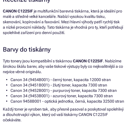
CANON C1225IF
je multifunkční barevná tiskárna, která je ideální pro
malé a středně velké kanceláře. Nabízí vysokou kvalitu tisku,
skenování, kopírování a faxování. Mezi hlavní výhody patří rychlý tisk
a nízké provozní náklady. Tato tiskárna je vhodná pro ty, kteří potřebují
spolehlivé zařízení pro denní použití.
Barvy do tiskárny
Tyto tonery jsou kompatibilní s tiskárnou
CANON C1225IF
. Nabízíme
širokou škálu barev, aby vaše tiskové výstupy byly co nejkvalitnější a co
nejvíce věrné originálu.
Canon 34 (9454B001) - černý toner, kapacita 12000 stran
Canon 34 (9451B001) - žlutý toner, kapacita 7300 stran
Canon 34 (9452B001) - purpurový toner, kapacita 7300 stran
Canon 34 (9453B001) - azurový toner, kapacita 7300 stran
Canon 9458B001 - optická jednotka, černá, kapacita 32500 stran
Každý toner je vyroben tak, aby přesně pasoval a poskytoval spolehlivý
a dlouhotrvající výkon, který od vaší tiskárny CANON C1225IF
očekáváte.