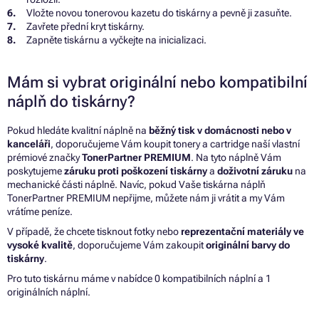
Vložte novou tonerovou kazetu do tiskárny a pevně ji zasuňte.
Zavřete přední kryt tiskárny.
Zapněte tiskárnu a vyčkejte na inicializaci.
Mám si vybrat originální nebo kompatibilní
náplň do tiskárny?
Pokud hledáte kvalitní náplně na
běžný tisk v domácnosti nebo v
kanceláři
, doporučujeme Vám koupit tonery a cartridge naší vlastní
prémiové značky
TonerPartner PREMIUM
. Na tyto náplně Vám
poskytujeme
záruku proti poškození tiskárny
a
doživotní záruku
na
mechanické části náplně. Navíc, pokud Vaše tiskárna náplň
TonerPartner PREMIUM nepřijme, můžete nám ji vrátit a my Vám
vrátíme peníze.
V případě, že chcete tisknout fotky nebo
reprezentační materiály ve
vysoké kvalitě
, doporučujeme Vám zakoupit
originální barvy do
tiskárny
.
Pro tuto tiskárnu máme v nabídce 0 kompatibilních náplní a 1
originálních náplní.