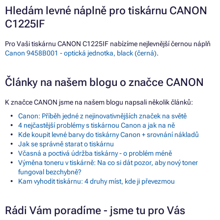
Hledám levné náplně pro tiskárnu CANON
C1225IF
Pro Vaši tiskárnu CANON C1225IF nabízíme nejlevnější černou náplň
Canon 9458B001 - optická jednotka, black (černá)
.
Články na našem blogu o značce CANON
K značce CANON jsme na našem blogu napsali několik článků:
Canon: Příběh jedné z nejinovativnějších značek na světě
4 nejčastější problémy s tiskárnou Canon a jak na ně
Kde koupit levné barvy do tiskárny Canon + srovnání nákladů
Jak se správně starat o tiskárnu
Včasná a poctivá údržba tiskárny - o problém méně
Výměna toneru v tiskárně: Na co si dát pozor, aby nový toner
fungoval bezchybně?
Kam vyhodit tiskárnu: 4 druhy míst, kde ji převezmou
Rádi Vám poradíme - jsme tu pro Vás