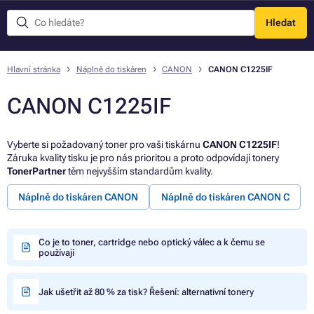
Hledat
Menu
Hlavní stránka
Náplně do tiskáren
CANON
CANON C1225IF
CANON C1225IF
Vyberte si požadovaný toner pro vaši tiskárnu
CANON C1225IF
!
Záruka kvality tisku je pro nás prioritou a proto odpovídají tonery
TonerPartner
těm nejvyšším standardům kvality.
Náplně do tiskáren CANON
Náplně do tiskáren CANON C
Co je to toner, cartridge nebo optický válec a k čemu se
používají
Jak ušetřit až 80 % za tisk? Řešení: alternativní tonery