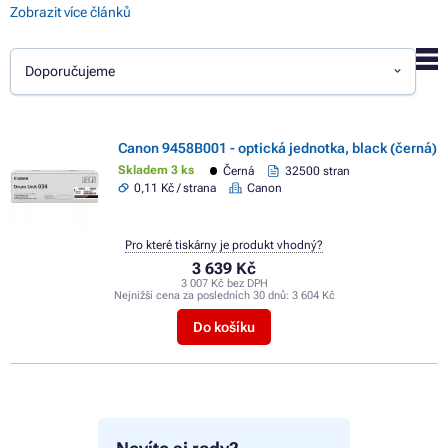
Zobrazit více článků
Doporučujeme
Canon 9458B001 - optická jednotka, black (černá)
Skladem 3 ks
Černá
32500 stran
0,11 Kč / strana
Canon
Pro které tiskárny je produkt vhodný?
3 639 Kč
3 007 Kč bez DPH
Nejnižší cena za posledních 30 dnů:
3 604 Kč
Do košíku