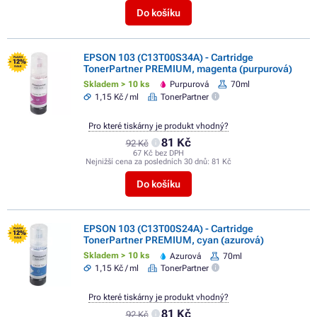
Do košíku
EPSON 103 (C13T00S34A) - Cartridge
FLASH
- 12%
TonerPartner PREMIUM, magenta (purpurová)
SALE
Skladem > 10 ks
Purpurová
70ml
1,15 Kč / ml
TonerPartner
Pro které tiskárny je produkt vhodný?
81 Kč
92 Kč
67 Kč bez DPH
Nejnižší cena za posledních 30 dnů:
81 Kč
Do košíku
EPSON 103 (C13T00S24A) - Cartridge
FLASH
- 12%
TonerPartner PREMIUM, cyan (azurová)
SALE
Skladem > 10 ks
Azurová
70ml
1,15 Kč / ml
TonerPartner
Pro které tiskárny je produkt vhodný?
81 Kč
92 Kč