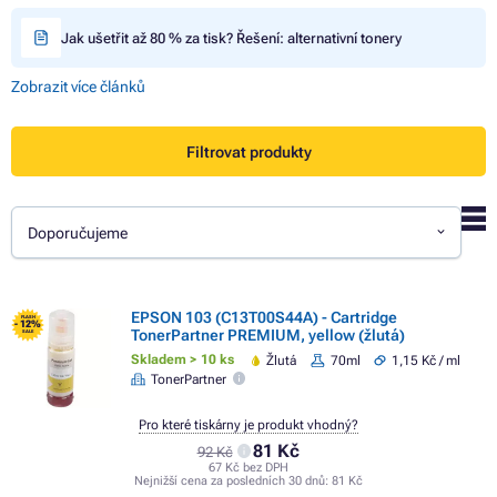
Jak ušetřit až 80 % za tisk? Řešení: alternativní tonery
Zobrazit více článků
Filtrovat produkty
Doporučujeme
EPSON 103 (C13T00S44A) - Cartridge
FLASH
- 12%
TonerPartner PREMIUM, yellow (žlutá)
SALE
Skladem > 10 ks
Žlutá
70ml
1,15 Kč / ml
TonerPartner
Pro které tiskárny je produkt vhodný?
81 Kč
92 Kč
67 Kč bez DPH
Nejnižší cena za posledních 30 dnů:
81 Kč