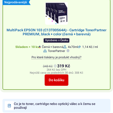
Nejprodávanější
MultiPack EPSON 103 (C13T00S64A) - Cartridge TonerPartner
PREMIUM, black + color (černá + barevná)
Vyrobeno v Česku
Skladem > 10 ks
Černá + barevná
4x70ml
1,14 Kč / ml
TonerPartner
Pro které tiskárny je produkt vhodný?
319 Kč
348 Kč
264 Kč bez DPH
Nejnižší cena za posledních 30 dnů:
308 Kč
Do košíku
Co je to toner, cartridge nebo optický válec a k čemu se
používají