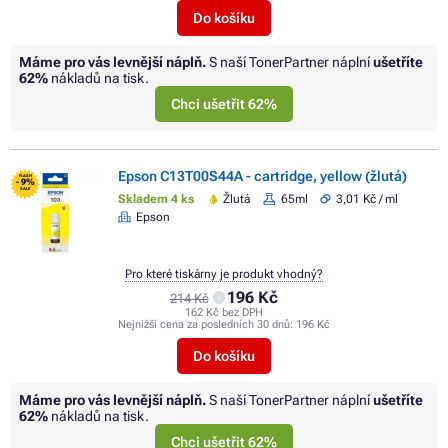
Do košíku
Máme pro vás levnější náplň.
S naší TonerPartner náplní
ušetříte
62%
nákladů na tisk.
Chci ušetřit 62%
Epson C13T00S44A - cartridge, yellow (žlutá)
FLASH
- 9%
SALE
Skladem 4 ks
Žlutá
65ml
3,01 Kč / ml
Epson
Pro které tiskárny je produkt vhodný?
196 Kč
214 Kč
162 Kč bez DPH
Nejnižší cena za posledních 30 dnů:
196 Kč
Do košíku
Máme pro vás levnější náplň.
S naší TonerPartner náplní
ušetříte
62%
nákladů na tisk.
Chci ušetřit 62%