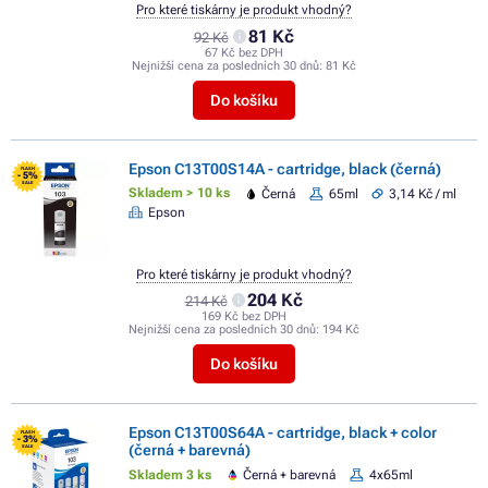
Pro které tiskárny je produkt vhodný?
81 Kč
92 Kč
67 Kč bez DPH
Nejnižší cena za posledních 30 dnů:
81 Kč
Do košíku
Epson C13T00S14A - cartridge, black (černá)
FLASH
- 5%
SALE
Skladem > 10 ks
Černá
65ml
3,14 Kč / ml
Epson
Pro které tiskárny je produkt vhodný?
204 Kč
214 Kč
169 Kč bez DPH
Nejnižší cena za posledních 30 dnů:
194 Kč
Do košíku
Epson C13T00S64A - cartridge, black + color
FLASH
- 3%
(černá + barevná)
SALE
Skladem 3 ks
Černá + barevná
4x65ml