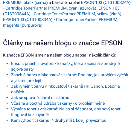
PREMIUM, black (černá)
a barevné náplně
EPSON 103 (C13T00S24A)
- Cartridge TonerPartner PREMIUM, cyan (azurová)
,
EPSON 103
(C13T00S44A) - Cartridge TonerPartner PREMIUM, yellow (žlutá)
,
EPSON 103 (C13T00S34A) - Cartridge TonerPartner PREMIUM,
magenta (purpurová)
.
Články na našem blogu o značce EPSON
K značce EPSON jsme na našem blogu napsali několik článků:
Epson: příběh inovátorské značky, která začínala v prodejně
sojové pasty
Zaschlá barva v inkoustové tiskárně: Radíme, jak problém vyřešit
a jak mu předejít
Jak vyměnit barvu v inkoustové tiskárně HP, Canon, Epson a
dalších
Jak se správně starat o tiskárnu
Včasná a poctivá údržba tiskárny - o problém méně
Výměna toneru v tiskárně: Na co si dát pozor, aby nový toner
fungoval bezchybně?
Kam vyhodit tiskárnu: 4 druhy míst, kde ji převezmou