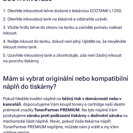
1. Otevřete inkoustové lahve dodané s tiskárnou ECOTANK L1250.
2. Otevřete inkoustový tank na tiskárně a odstraňte uzávěr.
3. Vložte hrdlo lahve do otvoru na tanku a začněte pomalu nalévat
inkoust.
4. Nalijte inkoust do tanku, dokud není plný. Ujistěte se, že nevyléváte
inkoust mimo tank.
5. Uzavřete inkoustový tank a zkontrolujte, zda není žádný inkoust
na povrchu tiskárny.
Mám si vybrat originální nebo kompatibilní
náplň do tiskárny?
Pokud hledáte kvalitní náplně na
běžný tisk v domácnosti nebo v
kanceláři
, doporučujeme Vám koupit tonery a cartridge naší vlastní
prémiové značky
TonerPartner PREMIUM
. Na tyto náplně Vám
poskytujeme
záruku proti poškození tiskárny
a
doživotní záruku
na
mechanické části náplně. Navíc, pokud Vaše tiskárna náplň
TonerPartner PREMIUM nepřijme, můžete nám ji vrátit a my Vám
vrátíme peníze.