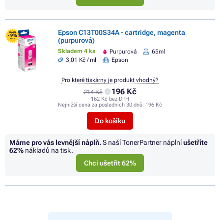
Epson C13T00S34A - cartridge, magenta
FLASH
- 9%
(purpurová)
SALE
Skladem 4 ks
Purpurová
65ml
3,01 Kč / ml
Epson
Pro které tiskárny je produkt vhodný?
196 Kč
214 Kč
162 Kč bez DPH
Nejnižší cena za posledních 30 dnů:
196 Kč
Do košíku
Máme pro vás levnější náplň.
S naší TonerPartner náplní
ušetříte
62%
nákladů na tisk.
Chci ušetřit 62%