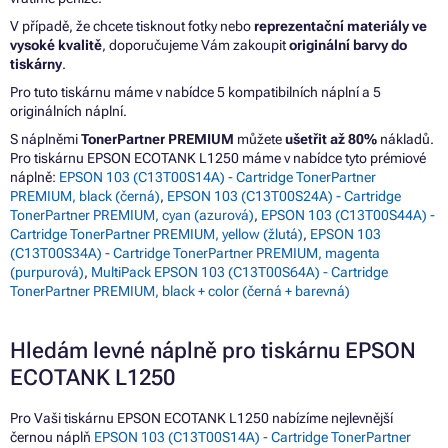
V případě, že chcete tisknout fotky nebo
reprezentační materiály ve
vysoké kvalitě
, doporučujeme Vám zakoupit
originální barvy do
tiskárny
.
Pro tuto tiskárnu máme v nabídce 5 kompatibilních náplní a 5
originálních náplní.
S náplněmi
TonerPartner PREMIUM
můžete
ušetřit až 80%
nákladů.
Pro tiskárnu EPSON ECOTANK L1250 máme v nabídce tyto prémiové
náplně:
EPSON 103 (C13T00S14A) - Cartridge TonerPartner
PREMIUM, black (černá)
,
EPSON 103 (C13T00S24A) - Cartridge
TonerPartner PREMIUM, cyan (azurová)
,
EPSON 103 (C13T00S44A) -
Cartridge TonerPartner PREMIUM, yellow (žlutá)
,
EPSON 103
(C13T00S34A) - Cartridge TonerPartner PREMIUM, magenta
(purpurová)
,
MultiPack EPSON 103 (C13T00S64A) - Cartridge
TonerPartner PREMIUM, black + color (černá + barevná)
Hledám levné náplně pro tiskárnu EPSON
ECOTANK L1250
Pro Vaši tiskárnu EPSON ECOTANK L1250 nabízíme nejlevnější
černou náplň
EPSON 103 (C13T00S14A) - Cartridge TonerPartner