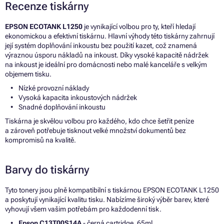
Recenze tiskárny
EPSON ECOTANK L1250
je vynikající volbou pro ty, kteří hledají
ekonomickou a efektivní tiskárnu. Hlavní výhody této tiskárny zahrnují
její systém doplňování inkoustu bez použití kazet, což znamená
výraznou úsporu nákladů na inkoust. Díky vysoké kapacitě nádržek
na inkoust je ideální pro domácnosti nebo malé kanceláře s velkým
objemem tisku.
Nízké provozní náklady
Vysoká kapacita inkoustových nádržek
Snadné doplňování inkoustu
Tiskárna je skvělou volbou pro každého, kdo chce šetřit peníze
a zároveň potřebuje tisknout velké množství dokumentů bez
kompromisů na kvalitě.
Barvy do tiskárny
Tyto tonery jsou plně kompatibilní s tiskárnou EPSON ECOTANK L1250
a poskytují vynikající kvalitu tisku. Nabízíme široký výběr barev, které
vyhovují všem vašim potřebám pro každodenní tisk.
Epson C13T00S14A
- černá cartridge, 65ml