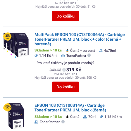
67 Kč bez DPH
Nejnižší cena za posledních 30 dnů:
81 Kč
Do košíku
MultiPack EPSON 103 (C13T00S64A) - Cartridge
FLASH
- 8%
TonerPartner PREMIUM, black + color (černá +
SALE
barevná)
Skladem > 10 ks
Černá + barevná
4x70ml
1,14 Kč / ml
TonerPartner
Pro které tiskárny je produkt vhodný?
319 Kč
348 Kč
264 Kč bez DPH
Nejnižší cena za posledních 30 dnů:
308 Kč
Do košíku
EPSON 103 (C13T00S14A) - Cartridge
FLASH
- 12%
TonerPartner PREMIUM, black (černá)
SALE
Skladem > 10 ks
Černá
70ml
1,15 Kč / ml
TonerPartner