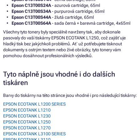
Epson C13T00S24A
- azurová cartridge, 65ml
Epson C13T00S34A
- purpurová cartridge, 65ml
Epson C13T00S44A
- žlutá cartridge, 65ml
Epson C13T00S64A
- sada černá + barevná cartridge, 4x65ml
Všechny tyto tonery byly speciálně navrženy tak, aby dokonale
pasovaly do vaší tiskárny EPSON ECOTANK L1250, což zajišťuje
hladký tisk bez jakýchkoli problémů. Ať už potřebujete tisknout
dokumenty s ostrým textem nebo živé obrázky, tyto tonery vám
pomohou dosáhnout profesionálních výsledků.
Tyto náplně jsou vhodné i do dalších
tiskáren
Barvy do tiskárny na této stránce jsou vhodné i pro následující tiskárny:
EPSON ECOTANK L1200 SERIES
EPSON ECOTANK L1210
EPSON ECOTANK L1230
EPSON ECOTANK L1250
EPSON ECOTANK L1270
EPSON ECOTANK L3100 SERIES
EPSON ECOTANK L3110