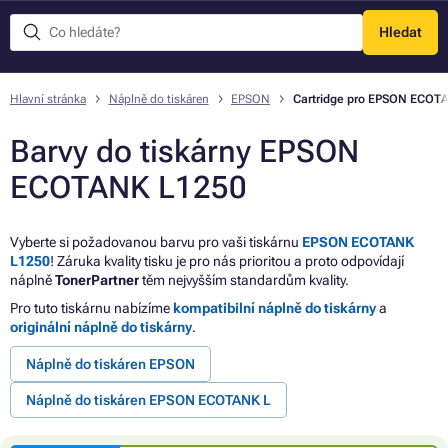
Hledat
Menu
Hlavní stránka
Náplně do tiskáren
EPSON
Cartridge pro EPSON ECOT
Barvy do tiskárny EPSON
ECOTANK L1250
Vyberte si požadovanou barvu pro vaši tiskárnu
EPSON ECOTANK
L1250
! Záruka kvality tisku je pro nás prioritou a proto odpovídají
náplně
TonerPartner
těm nejvyšším standardům kvality.
Pro tuto tiskárnu nabízíme
kompatibilní náplně do tiskárny
a
originální náplně do tiskárny
.
Náplně do tiskáren EPSON
Náplně do tiskáren EPSON ECOTANK L