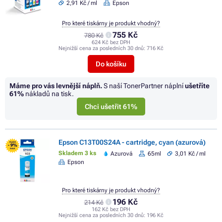
2,91 Kč / ml
Epson
Pro které tiskárny je produkt vhodný?
755 Kč
780 Kč
624 Kč bez DPH
Nejnižší cena za posledních 30 dnů:
716 Kč
Do košíku
Máme pro vás levnější náplň.
S naší TonerPartner náplní
ušetříte
61%
nákladů na tisk.
Chci ušetřit 61%
Epson C13T00S24A - cartridge, cyan (azurová)
FLASH
- 9%
SALE
Skladem 3 ks
Azurová
65ml
3,01 Kč / ml
Epson
Pro které tiskárny je produkt vhodný?
196 Kč
214 Kč
162 Kč bez DPH
Nejnižší cena za posledních 30 dnů:
196 Kč