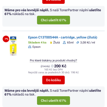
Máme pro vás levnější náplň.
S naší TonerPartner náplní
ušetříte
61%
nákladů na tisk.
Chci ušetřit 61%
Epson C13T00S44A - cartridge, yellow (žlutá)
- 7%
Skladem 4 ks
Žlutá
65ml
3,08 Kč / ml
Epson
Pro které tiskárny je produkt vhodný?
200 Kč
214 Kč
165 Kč bez DPH
Nejnižší cena za posledních 30 dnů:
198 Kč
Do košíku
Máme pro vás levnější náplň.
S naší TonerPartner náplní
ušetříte
61%
nákladů na tisk.
Chci ušetřit 61%