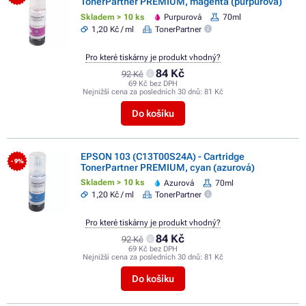
TonerPartner PREMIUM, magenta (purpurová)
Skladem > 10 ks
Purpurová
70ml
1,20 Kč / ml
TonerPartner
Pro které tiskárny je produkt vhodný?
84 Kč
92 Kč
69 Kč bez DPH
Nejnižší cena za posledních 30 dnů:
81 Kč
Do košíku
EPSON 103 (C13T00S24A) - Cartridge
- 9%
TonerPartner PREMIUM, cyan (azurová)
Skladem > 10 ks
Azurová
70ml
1,20 Kč / ml
TonerPartner
Pro které tiskárny je produkt vhodný?
84 Kč
92 Kč
69 Kč bez DPH
Nejnižší cena za posledních 30 dnů:
81 Kč
Do košíku