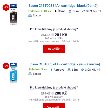
Epson C13T00S14A - cartridge, black (černá)
- 6%
Skladem > 10 ks
Černá
65ml
3,09 Kč / ml
Epson
Pro které tiskárny je produkt vhodný?
201 Kč
214 Kč
166 Kč bez DPH
Nejnižší cena za posledních 30 dnů:
194 Kč
Do košíku
Epson C13T00S24A - cartridge, cyan (azurová)
- 7%
Skladem 3 ks
Azurová
65ml
3,08 Kč / ml
Epson
Pro které tiskárny je produkt vhodný?
200 Kč
214 Kč
165 Kč bez DPH
Nejnižší cena za posledních 30 dnů:
198 Kč
Do košíku