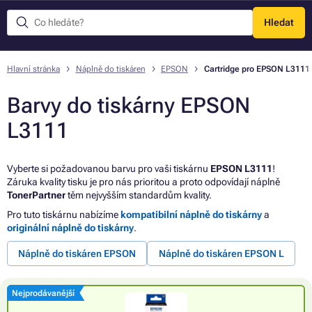
Hledat
Menu
Hlavní stránka
Náplně do tiskáren
EPSON
Cartridge pro EPSON L3111
Barvy do tiskárny EPSON
L3111
Vyberte si požadovanou barvu pro vaši tiskárnu
EPSON L3111
!
Záruka kvality tisku je pro nás prioritou a proto odpovídají náplně
TonerPartner
těm nejvyšším standardům kvality.
Pro tuto tiskárnu nabízíme
kompatibilní náplně do tiskárny
a
originální náplně do tiskárny
.
Náplně do tiskáren EPSON
Náplně do tiskáren EPSON L
Nejprodávanější