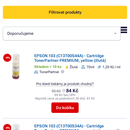
Filtrovat produkty
Doporučujeme
EPSON 103 (C13T00S44A) - Cartridge
- 9%
TonerPartner PREMIUM, yellow (žlutá)
Skladem > 10 ks
Žlutá
70ml
1,20 Kč / ml
TonerPartner
Pro které tiskárny je produkt vhodný?
84 Kč
92 Kč
69 Kč bez DPH
Nejnižší cena za posledních 30 dnů:
81 Kč
Do košíku
EPSON 103 (C13T00S34A) - Cartridge
- 9%