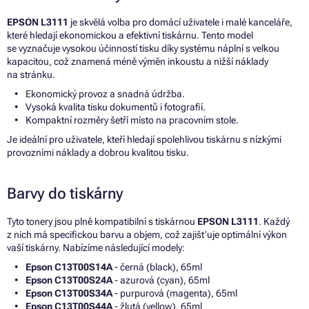
EPSON L3111
je skvělá volba pro domácí uživatele i malé kanceláře,
které hledají ekonomickou a efektivní tiskárnu. Tento model
se vyznačuje vysokou účinností tisku díky systému náplní s velkou
kapacitou, což znamená méně výměn inkoustu a nižší náklady
na stránku.
Ekonomický provoz a snadná údržba.
Vysoká kvalita tisku dokumentů i fotografií.
Kompaktní rozměry šetří místo na pracovním stole.
Je ideální pro uživatele, kteří hledají spolehlivou tiskárnu s nízkými
provozními náklady a dobrou kvalitou tisku.
Barvy do tiskárny
Tyto tonery jsou plně kompatibilní s tiskárnou
EPSON L3111
. Každý
z nich má specifickou barvu a objem, což zajišťuje optimální výkon
vaší tiskárny. Nabízíme následující modely:
Epson C13T00S14A
- černá (black), 65ml
Epson C13T00S24A
- azurová (cyan), 65ml
Epson C13T00S34A
- purpurová (magenta), 65ml
Epson C13T00S44A
- žlutá (yellow), 65ml