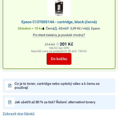
Epson C13T00S14A - cartridge, black (černá)
Skladem > 10 ks
Černá
65ml
3,09 Kč / ml
Epson
Pro které tiskárny je produkt vhodný?
201 Kč
214 Kč
166 Kč bez DPH
Nejnižší cena za posledních 30 dnů:
194 Kč
Do košíku
Co je to toner, cartridge nebo optický válec a k čemu se
používají
Jak ušetřit až 80 % za tisk? Řešení: alternativní tonery
Zobrazit více článků