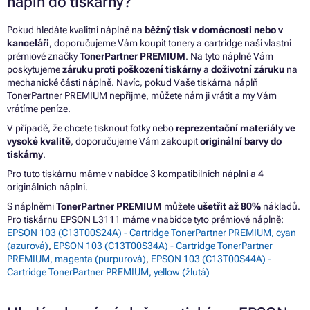
náplň do tiskárny?
Pokud hledáte kvalitní náplně na
běžný tisk v domácnosti nebo v
kanceláři
, doporučujeme Vám koupit tonery a cartridge naší vlastní
prémiové značky
TonerPartner PREMIUM
. Na tyto náplně Vám
poskytujeme
záruku proti poškození tiskárny
a
doživotní záruku
na
mechanické části náplně. Navíc, pokud Vaše tiskárna náplň
TonerPartner PREMIUM nepřijme, můžete nám ji vrátit a my Vám
vrátíme peníze.
V případě, že chcete tisknout fotky nebo
reprezentační materiály ve
vysoké kvalitě
, doporučujeme Vám zakoupit
originální barvy do
tiskárny
.
Pro tuto tiskárnu máme v nabídce 3 kompatibilních náplní a 4
originálních náplní.
S náplněmi
TonerPartner PREMIUM
můžete
ušetřit až 80%
nákladů.
Pro tiskárnu EPSON L3111 máme v nabídce tyto prémiové náplně:
EPSON 103 (C13T00S24A) - Cartridge TonerPartner PREMIUM, cyan
(azurová)
,
EPSON 103 (C13T00S34A) - Cartridge TonerPartner
PREMIUM, magenta (purpurová)
,
EPSON 103 (C13T00S44A) -
Cartridge TonerPartner PREMIUM, yellow (žlutá)