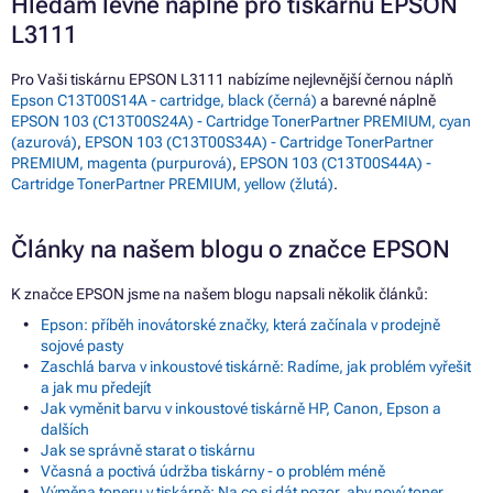
Hledám levné náplně pro tiskárnu EPSON
L3111
Pro Vaši tiskárnu EPSON L3111 nabízíme nejlevnější černou náplň
Epson C13T00S14A - cartridge, black (černá)
a barevné náplně
EPSON 103 (C13T00S24A) - Cartridge TonerPartner PREMIUM, cyan
(azurová)
,
EPSON 103 (C13T00S34A) - Cartridge TonerPartner
PREMIUM, magenta (purpurová)
,
EPSON 103 (C13T00S44A) -
Cartridge TonerPartner PREMIUM, yellow (žlutá)
.
Články na našem blogu o značce EPSON
K značce EPSON jsme na našem blogu napsali několik článků:
Epson: příběh inovátorské značky, která začínala v prodejně
sojové pasty
Zaschlá barva v inkoustové tiskárně: Radíme, jak problém vyřešit
a jak mu předejít
Jak vyměnit barvu v inkoustové tiskárně HP, Canon, Epson a
dalších
Jak se správně starat o tiskárnu
Včasná a poctivá údržba tiskárny - o problém méně
Výměna toneru v tiskárně: Na co si dát pozor, aby nový toner