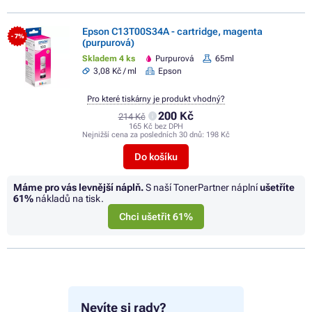
Epson C13T00S34A - cartridge, magenta
- 7%
(purpurová)
Skladem 4 ks
Purpurová
65ml
3,08 Kč / ml
Epson
Pro které tiskárny je produkt vhodný?
200 Kč
214 Kč
165 Kč bez DPH
Nejnižší cena za posledních 30 dnů:
198 Kč
Do košíku
Máme pro vás levnější náplň.
S naší TonerPartner náplní
ušetříte
61%
nákladů na tisk.
Chci ušetřit 61%
Nevíte si rady?