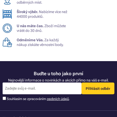
odběrných míst.
Široký výběr.
Nabízíme více než
44000 produktů.
U nás máte čas.
Zboží můžete
vrátit do 30 dnů.
Odměníme Vás.
Za každý
nákup získáte věrnostní body.
Buďte u toho jako první
Nejnovější informace o novinkách a akcích přímo na váš e-mail.
Přihlásit odběr
Souhlasím se zpracováním
osobních údajů
.