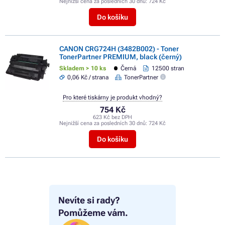
Nejnižší cena za posledních 30 dnů:
724 Kč
Do košíku
CANON CRG724H (3482B002) - Toner
TonerPartner PREMIUM, black (černý)
Skladem > 10 ks
Černá
12500 stran
0,06 Kč / strana
TonerPartner
Pro které tiskárny je produkt vhodný?
754 Kč
623 Kč bez DPH
Nejnižší cena za posledních 30 dnů:
724 Kč
Do košíku
Nevíte si rady?
Pomůžeme vám.