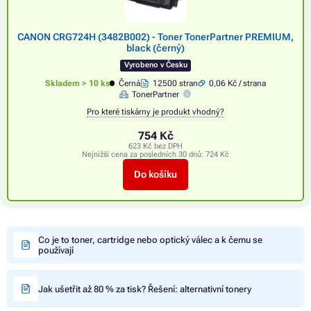
CANON CRG724H (3482B002) - Toner TonerPartner PREMIUM,
black (černý)
Vyrobeno v Česku
Skladem > 10 ks
Černá
12500 stran
0,06 Kč / strana
TonerPartner
Pro které tiskárny je produkt vhodný?
754 Kč
623 Kč bez DPH
Nejnižší cena za posledních 30 dnů:
724 Kč
Do košíku
Co je to toner, cartridge nebo optický válec a k čemu se
používají
Jak ušetřit až 80 % za tisk? Řešení: alternativní tonery