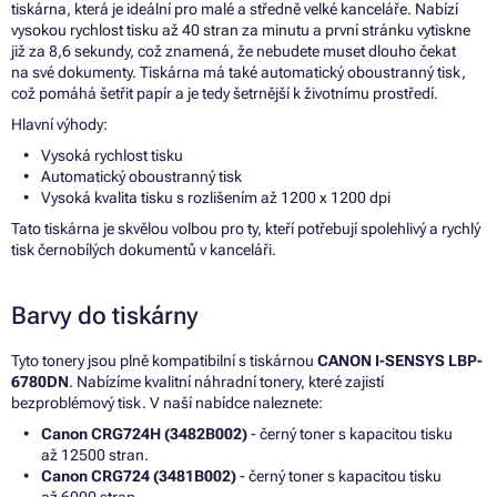
tiskárna, která je ideální pro malé a středně velké kanceláře. Nabízí
vysokou rychlost tisku až 40 stran za minutu a první stránku vytiskne
již za 8,6 sekundy, což znamená, že nebudete muset dlouho čekat
na své dokumenty. Tiskárna má také automatický oboustranný tisk,
což pomáhá šetřit papír a je tedy šetrnější k životnímu prostředí.
Hlavní výhody:
Vysoká rychlost tisku
Automatický oboustranný tisk
Vysoká kvalita tisku s rozlišením až 1200 x 1200 dpi
Tato tiskárna je skvělou volbou pro ty, kteří potřebují spolehlivý a rychlý
tisk černobílých dokumentů v kanceláři.
Barvy do tiskárny
Tyto tonery jsou plně kompatibilní s tiskárnou
CANON I-SENSYS LBP-
6780DN
. Nabízíme kvalitní náhradní tonery, které zajistí
bezproblémový tisk. V naší nabídce naleznete:
Canon CRG724H (3482B002)
- černý toner s kapacitou tisku
až 12500 stran.
Canon CRG724 (3481B002)
- černý toner s kapacitou tisku
až 6000 stran.