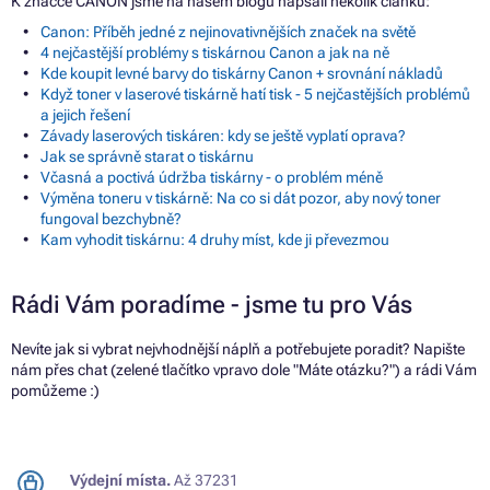
K značce CANON jsme na našem blogu napsali několik článků:
Canon: Příběh jedné z nejinovativnějších značek na světě
4 nejčastější problémy s tiskárnou Canon a jak na ně
Kde koupit levné barvy do tiskárny Canon + srovnání nákladů
Když toner v laserové tiskárně hatí tisk - 5 nejčastějších problémů
a jejich řešení
Závady laserových tiskáren: kdy se ještě vyplatí oprava?
Jak se správně starat o tiskárnu
Včasná a poctivá údržba tiskárny - o problém méně
Výměna toneru v tiskárně: Na co si dát pozor, aby nový toner
fungoval bezchybně?
Kam vyhodit tiskárnu: 4 druhy míst, kde ji převezmou
Rádi Vám poradíme - jsme tu pro Vás
Nevíte jak si vybrat nejvhodnější náplň a potřebujete poradit? Napište
nám přes chat (zelené tlačítko vpravo dole "Máte otázku?") a rádi Vám
pomůžeme :)
Výdejní místa.
Až 37231