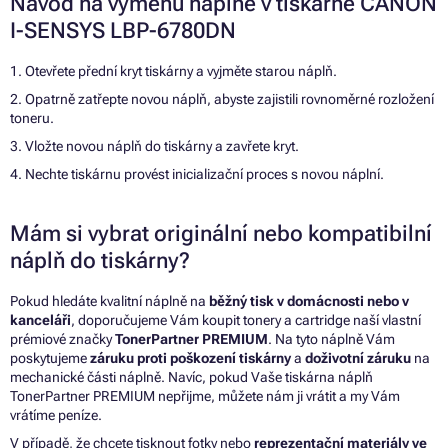
Návod na výměnu náplně v tiskárně CANON
I-SENSYS LBP-6780DN
1. Otevřete přední kryt tiskárny a vyjměte starou náplň.
2. Opatrně zatřepte novou náplň, abyste zajistili rovnoměrné rozložení
toneru.
3. Vložte novou náplň do tiskárny a zavřete kryt.
4. Nechte tiskárnu provést inicializační proces s novou náplní.
Mám si vybrat originální nebo kompatibilní
náplň do tiskárny?
Pokud hledáte kvalitní náplně na
běžný tisk v domácnosti nebo v
kanceláři
, doporučujeme Vám koupit tonery a cartridge naší vlastní
prémiové značky
TonerPartner PREMIUM
. Na tyto náplně Vám
poskytujeme
záruku proti poškození tiskárny
a
doživotní záruku
na
mechanické části náplně. Navíc, pokud Vaše tiskárna náplň
TonerPartner PREMIUM nepřijme, můžete nám ji vrátit a my Vám
vrátíme peníze.
V případě, že chcete tisknout fotky nebo
reprezentační materiály ve