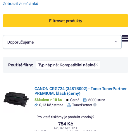
Zobrazit více článků
Filtrovat produkty
Doporučujeme
Použité filtry:
Typ náplně: Kompatibilní náplně
CANON CRG724 (3481B002) - Toner TonerPartner
PREMIUM, black (černý)
Skladem > 10 ks
Černá
6000 stran
0,13 Kč / strana
TonerPartner
Pro které tiskárny je produkt vhodný?
754 Kč
623 Kč bez DPH