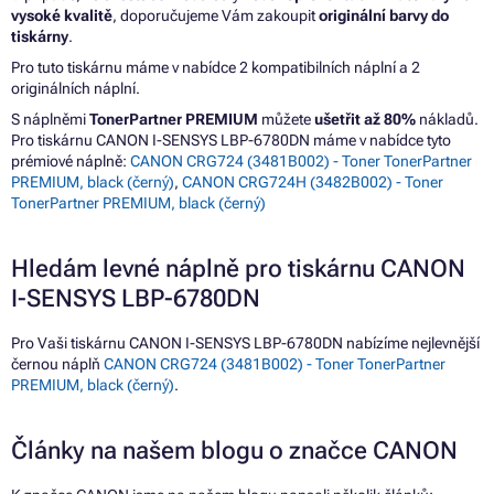
vysoké kvalitě
, doporučujeme Vám zakoupit
originální barvy do
tiskárny
.
Pro tuto tiskárnu máme v nabídce 2 kompatibilních náplní a 2
originálních náplní.
S náplněmi
TonerPartner PREMIUM
můžete
ušetřit až 80%
nákladů.
Pro tiskárnu CANON I-SENSYS LBP-6780DN máme v nabídce tyto
prémiové náplně:
CANON CRG724 (3481B002) - Toner TonerPartner
PREMIUM, black (černý)
,
CANON CRG724H (3482B002) - Toner
TonerPartner PREMIUM, black (černý)
Hledám levné náplně pro tiskárnu CANON
I-SENSYS LBP-6780DN
Pro Vaši tiskárnu CANON I-SENSYS LBP-6780DN nabízíme nejlevnější
černou náplň
CANON CRG724 (3481B002) - Toner TonerPartner
PREMIUM, black (černý)
.
Články na našem blogu o značce CANON