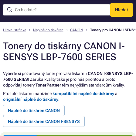
Hledat
Menu
Hlavní stránka
Náplně do tiskáren
CANON
Tonery pro CANON I-SENSY
Tonery do tiskárny CANON I-
SENSYS LBP-7600 SERIES
Vyberte si požadovaný toner pro vaši tiskárnu
CANON I-SENSYS LBP-
7600 SERIES
! Záruka kvality tisku je pro nás prioritou a proto
odpovídají tonery
TonerPartner
těm nejvyšším standardům kvality.
Pro tuto tiskárnu nabízíme
kompatibilní náplně do tiskárny
a
originální náplně do tiskárny
.
Náplně do tiskáren CANON
Náplně do tiskáren CANON I-SENSYS