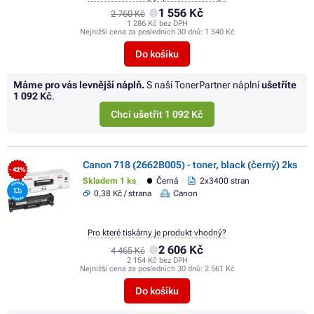
1 556 Kč
2 760 Kč
1 286 Kč bez DPH
Nejnižší cena za posledních 30 dnů:
1 540 Kč
Do košíku
Máme pro vás levnější náplň.
S naší TonerPartner náplní
ušetříte
1 092 Kč
.
Chci ušetřit 1 092 Kč
Canon 718 (2662B005) - toner, black (černý) 2ks
- 42%
Skladem 1 ks
Černá
2x3400 stran
0,38 Kč / strana
Canon
Pro které tiskárny je produkt vhodný?
2 606 Kč
4 465 Kč
2 154 Kč bez DPH
Nejnižší cena za posledních 30 dnů:
2 561 Kč
Do košíku