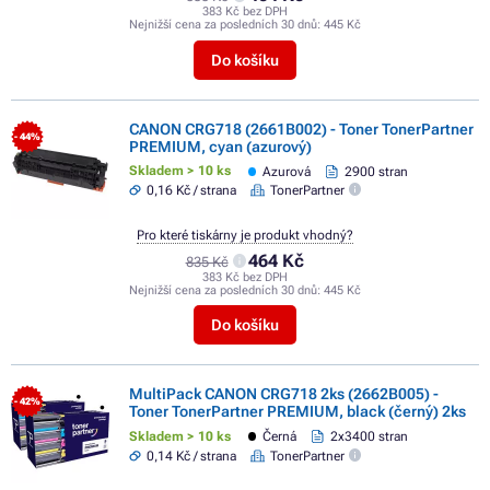
383 Kč bez DPH
Nejnižší cena za posledních 30 dnů:
445 Kč
Do košíku
CANON CRG718 (2661B002) - Toner TonerPartner
- 44%
PREMIUM, cyan (azurový)
Skladem > 10 ks
Azurová
2900 stran
0,16 Kč / strana
TonerPartner
Pro které tiskárny je produkt vhodný?
464 Kč
835 Kč
383 Kč bez DPH
Nejnižší cena za posledních 30 dnů:
445 Kč
Do košíku
MultiPack CANON CRG718 2ks (2662B005) -
- 42%
Toner TonerPartner PREMIUM, black (černý) 2ks
Skladem > 10 ks
Černá
2x3400 stran
0,14 Kč / strana
TonerPartner