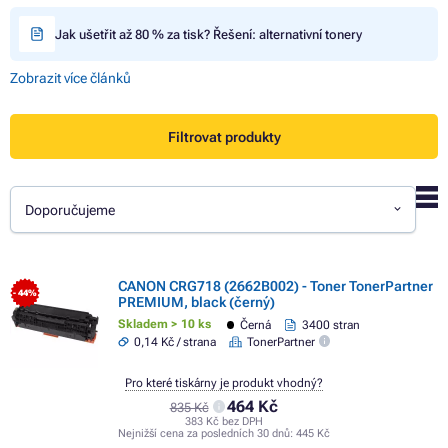
Jak ušetřit až 80 % za tisk? Řešení: alternativní tonery
Zobrazit více článků
Filtrovat produkty
Doporučujeme
CANON CRG718 (2662B002) - Toner TonerPartner
- 44%
PREMIUM, black (černý)
Skladem > 10 ks
Černá
3400 stran
0,14 Kč / strana
TonerPartner
Pro které tiskárny je produkt vhodný?
464 Kč
835 Kč
383 Kč bez DPH
Nejnižší cena za posledních 30 dnů:
445 Kč