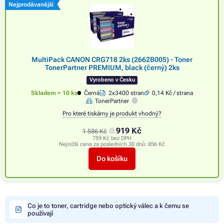
Nejprodávanější
MultiPack CANON CRG718 2ks (2662B005) - Toner
TonerPartner PREMIUM, black (černý) 2ks
Vyrobeno v Česku
Skladem > 10 ks
Černá
2x3400 stran
0,14 Kč / strana
TonerPartner
Pro které tiskárny je produkt vhodný?
919 Kč
1 586 Kč
759 Kč bez DPH
Nejnižší cena za posledních 30 dnů:
856 Kč
Do košíku
Co je to toner, cartridge nebo optický válec a k čemu se
používají