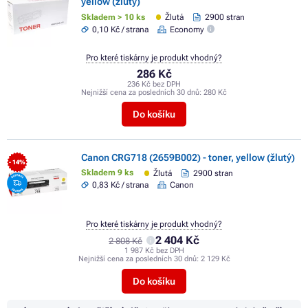
yellow (žlutý)
Skladem > 10 ks
Žlutá
2900 stran
0,10 Kč / strana
Economy
Pro které tiskárny je produkt vhodný?
286 Kč
236 Kč bez DPH
Nejnižší cena za posledních 30 dnů:
280 Kč
Do košíku
Canon CRG718 (2659B002) - toner, yellow (žlutý)
- 14%
Skladem 9 ks
Žlutá
2900 stran
0,83 Kč / strana
Canon
Pro které tiskárny je produkt vhodný?
2 404 Kč
2 808 Kč
1 987 Kč bez DPH
Nejnižší cena za posledních 30 dnů:
2 129 Kč
Do košíku