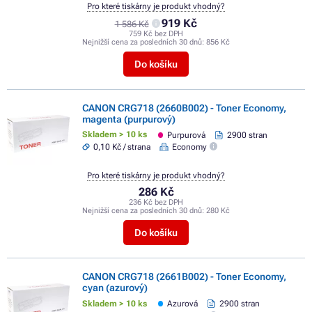
Pro které tiskárny je produkt vhodný?
919 Kč
1 586 Kč
759 Kč bez DPH
Nejnižší cena za posledních 30 dnů:
856 Kč
Do košíku
CANON CRG718 (2660B002) - Toner Economy,
magenta (purpurový)
Skladem > 10 ks
Purpurová
2900 stran
0,10 Kč / strana
Economy
Pro které tiskárny je produkt vhodný?
286 Kč
236 Kč bez DPH
Nejnižší cena za posledních 30 dnů:
280 Kč
Do košíku
CANON CRG718 (2661B002) - Toner Economy,
cyan (azurový)
Skladem > 10 ks
Azurová
2900 stran