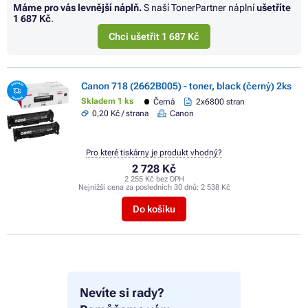
Máme pro vás levnější náplň.
S naší TonerPartner náplní
ušetříte
1 687 Kč
.
Chci ušetřit 1 687 Kč
Canon 718 (2662B005) - toner, black (černý) 2ks
Skladem 1 ks
Černá
2x6800 stran
0,20 Kč / strana
Canon
Pro které tiskárny je produkt vhodný?
2 728 Kč
2 255 Kč bez DPH
Nejnižší cena za posledních 30 dnů:
2 538 Kč
Do košíku
Nevíte si rady?