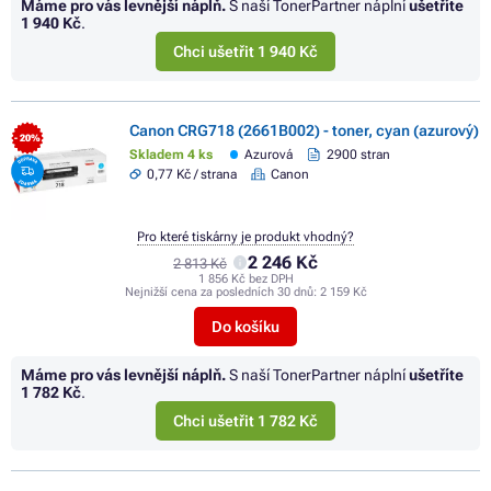
Máme pro vás levnější náplň.
S naší TonerPartner náplní
ušetříte
1 940 Kč
.
Chci ušetřit 1 940 Kč
Canon CRG718 (2661B002) - toner, cyan (azurový)
- 20%
Skladem 4 ks
Azurová
2900 stran
0,77 Kč / strana
Canon
Pro které tiskárny je produkt vhodný?
2 246 Kč
2 813 Kč
1 856 Kč bez DPH
Nejnižší cena za posledních 30 dnů:
2 159 Kč
Do košíku
Máme pro vás levnější náplň.
S naší TonerPartner náplní
ušetříte
1 782 Kč
.
Chci ušetřit 1 782 Kč