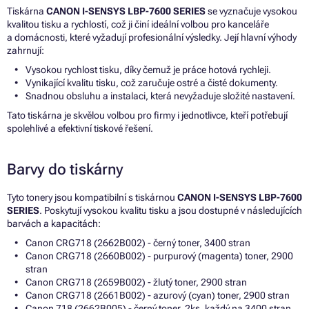
Tiskárna
CANON I-SENSYS LBP-7600 SERIES
se vyznačuje vysokou
kvalitou tisku a rychlostí, což ji činí ideální volbou pro kanceláře
a domácnosti, které vyžadují profesionální výsledky. Její hlavní výhody
zahrnují:
Vysokou rychlost tisku, díky čemuž je práce hotová rychleji.
Vynikající kvalitu tisku, což zaručuje ostré a čisté dokumenty.
Snadnou obsluhu a instalaci, která nevyžaduje složité nastavení.
Tato tiskárna je skvělou volbou pro firmy i jednotlivce, kteří potřebují
spolehlivé a efektivní tiskové řešení.
Barvy do tiskárny
Tyto tonery jsou kompatibilní s tiskárnou
CANON I-SENSYS LBP-7600
SERIES
. Poskytují vysokou kvalitu tisku a jsou dostupné v následujících
barvách a kapacitách:
Canon CRG718 (2662B002) - černý toner, 3400 stran
Canon CRG718 (2660B002) - purpurový (magenta) toner, 2900
stran
Canon CRG718 (2659B002) - žlutý toner, 2900 stran
Canon CRG718 (2661B002) - azurový (cyan) toner, 2900 stran
Canon 718 (2662B005) - černý toner, 2ks, každý na 3400 stran