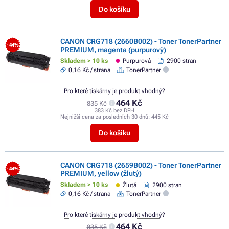
Do košíku
CANON CRG718 (2660B002) - Toner TonerPartner
- 44%
PREMIUM, magenta (purpurový)
Skladem > 10 ks
Purpurová
2900 stran
0,16 Kč / strana
TonerPartner
Pro které tiskárny je produkt vhodný?
464 Kč
835 Kč
383 Kč bez DPH
Nejnižší cena za posledních 30 dnů:
445 Kč
Do košíku
CANON CRG718 (2659B002) - Toner TonerPartner
- 44%
PREMIUM, yellow (žlutý)
Skladem > 10 ks
Žlutá
2900 stran
0,16 Kč / strana
TonerPartner
Pro které tiskárny je produkt vhodný?
464 Kč
835 Kč