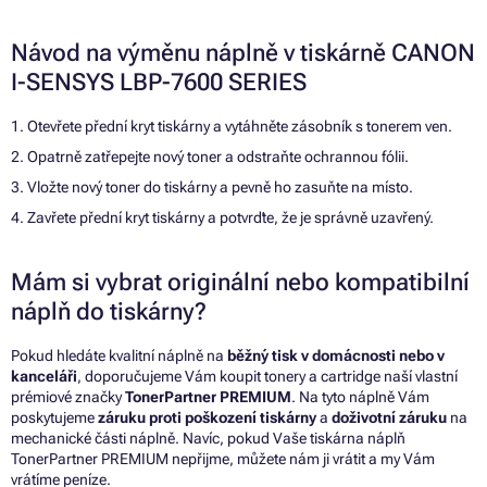
Návod na výměnu náplně v tiskárně CANON
I-SENSYS LBP-7600 SERIES
1. Otevřete přední kryt tiskárny a vytáhněte zásobník s tonerem ven.
2. Opatrně zatřepejte nový toner a odstraňte ochrannou fólii.
3. Vložte nový toner do tiskárny a pevně ho zasuňte na místo.
4. Zavřete přední kryt tiskárny a potvrďte, že je správně uzavřený.
Mám si vybrat originální nebo kompatibilní
náplň do tiskárny?
Pokud hledáte kvalitní náplně na
běžný tisk v domácnosti nebo v
kanceláři
, doporučujeme Vám koupit tonery a cartridge naší vlastní
prémiové značky
TonerPartner PREMIUM
. Na tyto náplně Vám
poskytujeme
záruku proti poškození tiskárny
a
doživotní záruku
na
mechanické části náplně. Navíc, pokud Vaše tiskárna náplň
TonerPartner PREMIUM nepřijme, můžete nám ji vrátit a my Vám
vrátíme peníze.