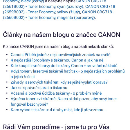
Economy, black (černý)
a barevné náplně
CANON CRG718
(2661B002) - Toner Economy, cyan (azurový)
,
CANON CRG718
(2659B002) - Toner Economy, yellow (žlutý)
,
CANON CRG718
(2660B002) - Toner Economy, magenta (purpurový)
.
Články na našem blogu o značce CANON
K značce CANON jsme na našem blogu napsali několik článků:
Canon: Příběh jedné z nejinovativnějších značek na světě
4 nejčastější problémy s tiskárnou Canon a jak na ně
Kde koupit levné barvy do tiskárny Canon + srovnání nákladů
Když toner v laserové tiskárně hatí tisk - 5 nejčastějších problémů
a jejich řešení
Závady laserových tiskáren: kdy se ještě vyplatí oprava?
Jak se správně starat o tiskárnu
Včasná a poctivá údržba tiskárny - o problém méně
Výměna toneru v tiskárně: Na co si dát pozor, aby nový toner
fungoval bezchybně?
Kam vyhodit tiskárnu: 4 druhy míst, kde ji převezmou
Rádi Vám poradíme - jsme tu pro Vás