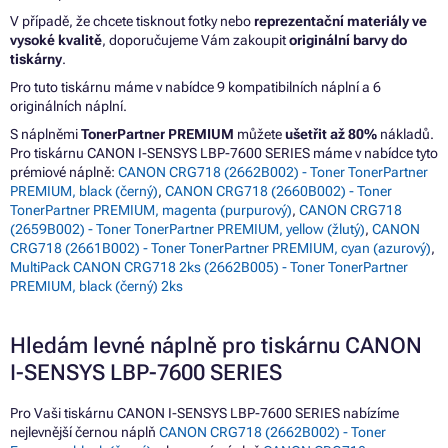
V případě, že chcete tisknout fotky nebo
reprezentační materiály ve
vysoké kvalitě
, doporučujeme Vám zakoupit
originální barvy do
tiskárny
.
Pro tuto tiskárnu máme v nabídce 9 kompatibilních náplní a 6
originálních náplní.
S náplněmi
TonerPartner PREMIUM
můžete
ušetřit až 80%
nákladů.
Pro tiskárnu CANON I-SENSYS LBP-7600 SERIES máme v nabídce tyto
prémiové náplně:
CANON CRG718 (2662B002) - Toner TonerPartner
PREMIUM, black (černý)
,
CANON CRG718 (2660B002) - Toner
TonerPartner PREMIUM, magenta (purpurový)
,
CANON CRG718
(2659B002) - Toner TonerPartner PREMIUM, yellow (žlutý)
,
CANON
CRG718 (2661B002) - Toner TonerPartner PREMIUM, cyan (azurový)
,
MultiPack CANON CRG718 2ks (2662B005) - Toner TonerPartner
PREMIUM, black (černý) 2ks
Hledám levné náplně pro tiskárnu CANON
I-SENSYS LBP-7600 SERIES
Pro Vaši tiskárnu CANON I-SENSYS LBP-7600 SERIES nabízíme
nejlevnější černou náplň
CANON CRG718 (2662B002) - Toner