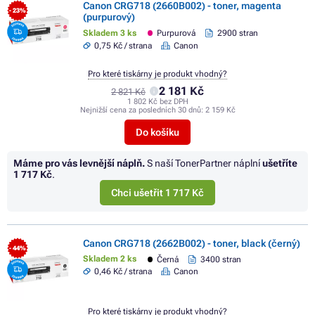
Canon CRG718 (2660B002) - toner, magenta
- 23%
(purpurový)
Skladem 3 ks
Purpurová
2900 stran
0,75 Kč / strana
Canon
Pro které tiskárny je produkt vhodný?
2 181 Kč
2 821 Kč
1 802 Kč bez DPH
Nejnižší cena za posledních 30 dnů:
2 159 Kč
Do košíku
Máme pro vás levnější náplň.
S naší TonerPartner náplní
ušetříte
1 717 Kč
.
Chci ušetřit 1 717 Kč
Canon CRG718 (2662B002) - toner, black (černý)
- 44%
Skladem 2 ks
Černá
3400 stran
0,46 Kč / strana
Canon
Pro které tiskárny je produkt vhodný?