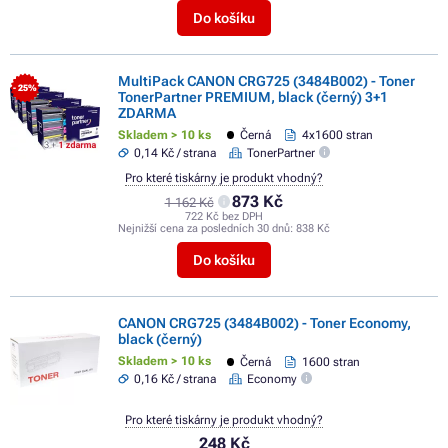
Do košíku
MultiPack CANON CRG725 (3484B002) - Toner
- 25%
TonerPartner PREMIUM, black (černý) 3+1
ZDARMA
Skladem > 10 ks
Černá
4x1600 stran
0,14 Kč / strana
TonerPartner
Pro které tiskárny je produkt vhodný?
873 Kč
1 162 Kč
722 Kč bez DPH
Nejnižší cena za posledních 30 dnů:
838 Kč
Do košíku
CANON CRG725 (3484B002) - Toner Economy,
black (černý)
Skladem > 10 ks
Černá
1600 stran
0,16 Kč / strana
Economy
Pro které tiskárny je produkt vhodný?
248 Kč