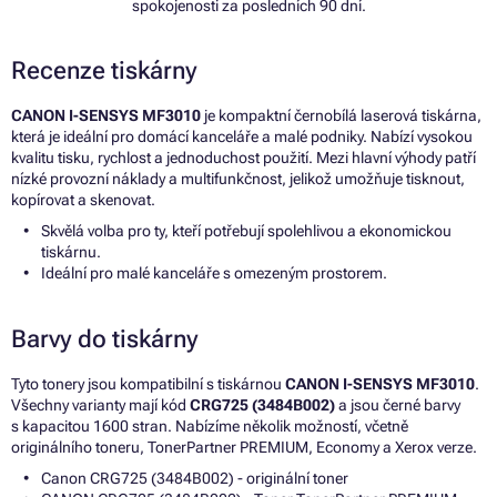
spokojenosti za posledních 90 dní.
Recenze tiskárny
CANON I-SENSYS MF3010
je kompaktní černobílá laserová tiskárna,
která je ideální pro domácí kanceláře a malé podniky. Nabízí vysokou
kvalitu tisku, rychlost a jednoduchost použití. Mezi hlavní výhody patří
nízké provozní náklady a multifunkčnost, jelikož umožňuje tisknout,
kopírovat a skenovat.
Skvělá volba pro ty, kteří potřebují spolehlivou a ekonomickou
tiskárnu.
Ideální pro malé kanceláře s omezeným prostorem.
Barvy do tiskárny
Tyto tonery jsou kompatibilní s tiskárnou
CANON I-SENSYS MF3010
.
Všechny varianty mají kód
CRG725 (3484B002)
a jsou černé barvy
s kapacitou 1600 stran. Nabízíme několik možností, včetně
originálního toneru, TonerPartner PREMIUM, Economy a Xerox verze.
Canon CRG725 (3484B002) - originální toner