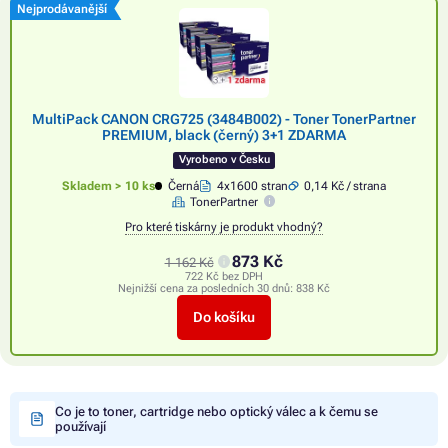
Nejprodávanější
MultiPack CANON CRG725 (3484B002) - Toner TonerPartner
PREMIUM, black (černý) 3+1 ZDARMA
Vyrobeno v Česku
Skladem > 10 ks
Černá
4x1600 stran
0,14 Kč / strana
TonerPartner
Pro které tiskárny je produkt vhodný?
873 Kč
1 162 Kč
722 Kč bez DPH
Nejnižší cena za posledních 30 dnů:
838 Kč
Do košíku
Co je to toner, cartridge nebo optický válec a k čemu se
používají