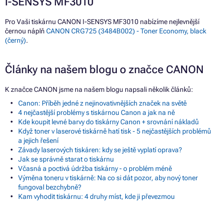
I-SENSYS MF3010
Pro Vaši tiskárnu CANON I-SENSYS MF3010 nabízíme nejlevnější
černou náplň
CANON CRG725 (3484B002) - Toner Economy, black
(černý)
.
Články na našem blogu o značce CANON
K značce CANON jsme na našem blogu napsali několik článků:
Canon: Příběh jedné z nejinovativnějších značek na světě
4 nejčastější problémy s tiskárnou Canon a jak na ně
Kde koupit levné barvy do tiskárny Canon + srovnání nákladů
Když toner v laserové tiskárně hatí tisk - 5 nejčastějších problémů
a jejich řešení
Závady laserových tiskáren: kdy se ještě vyplatí oprava?
Jak se správně starat o tiskárnu
Včasná a poctivá údržba tiskárny - o problém méně
Výměna toneru v tiskárně: Na co si dát pozor, aby nový toner
fungoval bezchybně?
Kam vyhodit tiskárnu: 4 druhy míst, kde ji převezmou