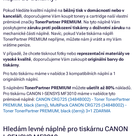
Pokud hledáte kvalitní náplně na
běžný tisk v domácnosti nebo v
kanceláři
, doporučujeme Vám koupit tonery a cartridge naší vlastní
prémiové značky
TonerPartner PREMIUM
. Na tyto náplně Vám
poskytujeme
záruku proti poškození tiskárny
a
doživotní záruku
na
mechanické části náplně. Navíc, pokud Vaše tiskárna náplň
TonerPartner PREMIUM nepřijme, můžete nám ji vrátit a my Vám
vrátíme peníze.
V případě, že chcete tisknout fotky nebo
reprezentační materiály ve
vysoké kvalitě
, doporučujeme Vám zakoupit
originální barvy do
tiskárny
.
Pro tuto tiskárnu máme v nabídce 3 kompatibilních náplní a 1
originálních náplní.
S náplněmi
TonerPartner PREMIUM
můžete
ušetřit až 80%
nákladů.
Pro tiskárnu CANON I-SENSYS MF3010 máme v nabídce tyto
prémiové náplně:
CANON CRG725 (3484B002) - Toner TonerPartner
PREMIUM, black (černý)
,
MultiPack CANON CRG725 (3484B002) -
Toner TonerPartner PREMIUM, black (černý) 3+1 ZDARMA
Hledám levné náplně pro tiskárnu CANON