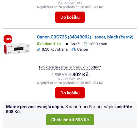
205 Kč bez DPH
Nejnižší cena za posledních 30 dnů:
243 Kč
Do košíku
Canon CRG725 (3484B002) - toner, black (černý)
- 50%
Skladem 1 ks
Černá
1600 stran
0,50 Kč / strana
Canon
Pro které tiskárny je produkt vhodný?
802 Kč
1 595 Kč
663 Kč bez DPH
Nejnižší cena za posledních 30 dnů:
794 Kč
Do košíku
Máme pro vás levnější náplň.
S naší TonerPartner náplní
ušetříte
508 Kč
.
Chci ušetřit 508 Kč