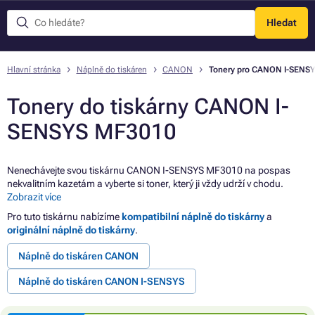
Hledat
Menu
Hlavní stránka
Náplně do tiskáren
CANON
Tonery pro CANON I-SENS
Tonery do tiskárny CANON I-
SENSYS MF3010
Nenechávejte svou tiskárnu CANON I-SENSYS MF3010 na pospas
nekvalitním kazetám a vyberte si toner, který ji vždy udrží v chodu.
Zobrazit více
Pro tuto tiskárnu nabízíme
kompatibilní náplně do tiskárny
a
originální náplně do tiskárny
.
Náplně do tiskáren CANON
Náplně do tiskáren CANON I-SENSYS