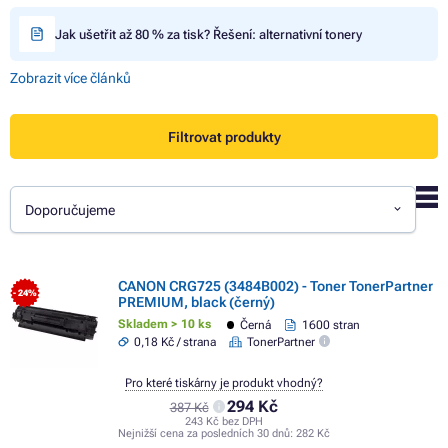
Jak ušetřit až 80 % za tisk? Řešení: alternativní tonery
Zobrazit více článků
Filtrovat produkty
Doporučujeme
CANON CRG725 (3484B002) - Toner TonerPartner
- 24%
PREMIUM, black (černý)
Skladem > 10 ks
Černá
1600 stran
0,18 Kč / strana
TonerPartner
Pro které tiskárny je produkt vhodný?
294 Kč
387 Kč
243 Kč bez DPH
Nejnižší cena za posledních 30 dnů:
282 Kč