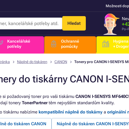
Možnosti dop
Nev
Hledat
+4
Po–P
Kancelářské
Ochranné
Hygiena
potřeby
pomůcky
+ Droger
tránka
Náplně do tiskáren
CANON
Tonery pro CANON I-SENSYS M
nery do tiskárny CANON I-S
e si požadovaný toner pro vaši tiskárnu
CANON I-SENSYS MF640C
dají tonery
TonerPartner
těm nejvyšším standardům kvality.
to tiskárnu nabízíme
kompatibilní náplně do tiskárny
a
originální 
lně do tiskáren CANON
Náplně do tiskáren CANON I-SENSY