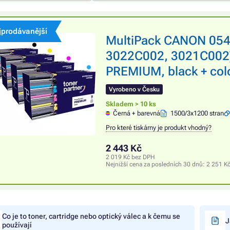
jprodávanější
MultiPack CANON 054
3022C002, 3021C002) 
PREMIUM, black + colo
Vyrobeno v Česku
Skladem > 10 ks
Černá + barevná
1500/3x1200 stran
Pro které tiskárny je produkt vhodný?
2 443 Kč
2 019 Kč bez DPH
Nejnižší cena za posledních 30 dnů:
2 251 K
Co je to toner, cartridge nebo optický válec a k čemu se
J
používají