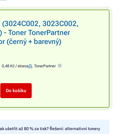
 (3024C002, 3023C002,
- Toner TonerPartner
r (černý + barevný)
0,48 Kč / strana
TonerPartner
Do košíku
č
ak ušetřit až 80 % za tisk? Řešení: alternativní tonery