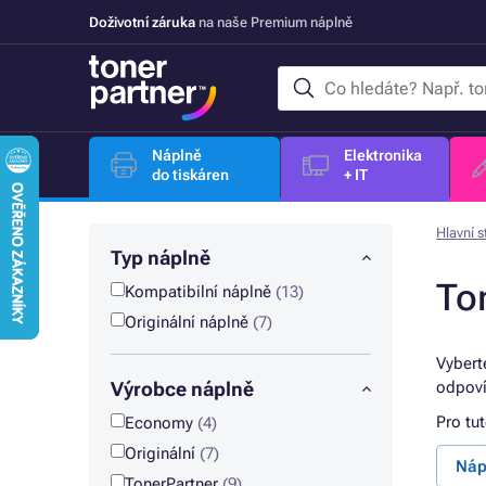
Doživotní záruka
na naše Premium náplně
Náplně
Elektronika
do tiskáren
+ IT
Hlavní s
Typ náplně
To
Kompatibilní náplně
(13)
Originální náplně
(7)
Vybert
Výrobce náplně
odpoví
Pro tu
Economy
(4)
Originální
(7)
Náp
TonerPartner
(9)