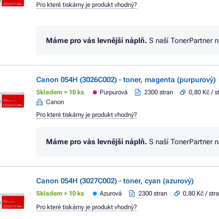
Pro které tiskárny je produkt vhodný?
Máme pro vás levnější náplň.
S naší TonerPartner 
Canon 054H (3026C002) - toner, magenta (purpurový)
Skladem > 10 ks
Purpurová
2300 stran
0,80 Kč / s
Canon
Pro které tiskárny je produkt vhodný?
Máme pro vás levnější náplň.
S naší TonerPartner 
Canon 054H (3027C002) - toner, cyan (azurový)
Skladem > 10 ks
Azurová
2300 stran
0,80 Kč / str
Pro které tiskárny je produkt vhodný?