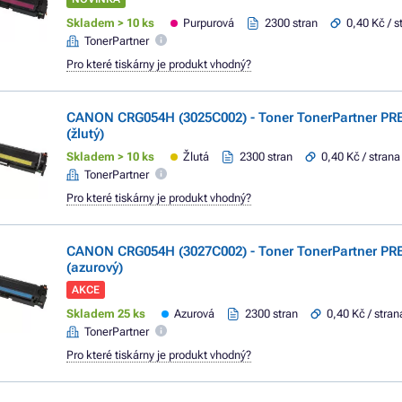
Skladem > 10 ks
Purpurová
2300 stran
0,40 Kč / s
TonerPartner
Pro které tiskárny je produkt vhodný?
CANON CRG054H (3025C002) - Toner TonerPartner PR
(žlutý)
Skladem > 10 ks
Žlutá
2300 stran
0,40 Kč / strana
TonerPartner
Pro které tiskárny je produkt vhodný?
CANON CRG054H (3027C002) - Toner TonerPartner P
(azurový)
AKCE
Skladem 25 ks
Azurová
2300 stran
0,40 Kč / stran
TonerPartner
Pro které tiskárny je produkt vhodný?