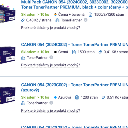
MultiPack CANON 054 (3024C002, 3023C002, 3022C002
Toner TonerPartner PREMIUM, black + color (černý + b
Skladem > 10 ks
Černá + barevná
1500/3x1200 stran
0,48 Kč / strana
TonerPartner
Pro které tiskárny je produkt vhodný?
CANON 054 (3024C002) - Toner TonerPartner PREMIUM,
Skladem > 10 ks
Černá
1500 stran
0,41 Kč / stran
TonerPartner
Pro které tiskárny je produkt vhodný?
CANON 054 (3023C002) - Toner TonerPartner PREMIU
(azurový)
Skladem > 10 ks
Azurová
1200 stran
0,51 Kč / str
TonerPartner
Pro které tiskárny je produkt vhodný?
CANON 054 (3022C002) - Toner TonerPartner PREMIU