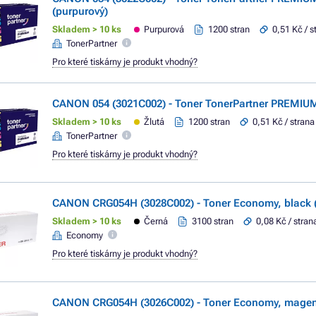
(purpurový)
Skladem > 10 ks
Purpurová
1200 stran
0,51 Kč / s
TonerPartner
Pro které tiskárny je produkt vhodný?
CANON 054 (3021C002) - Toner TonerPartner PREMIUM,
Skladem > 10 ks
Žlutá
1200 stran
0,51 Kč / strana
TonerPartner
Pro které tiskárny je produkt vhodný?
CANON CRG054H (3028C002) - Toner Economy, black (
Skladem > 10 ks
Černá
3100 stran
0,08 Kč / stran
Economy
Pro které tiskárny je produkt vhodný?
CANON CRG054H (3026C002) - Toner Economy, magent