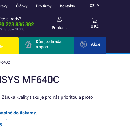
CZ
ravy
Články
Pro firmy
Kontakty
íte si rady?
20 228 886 882
0 Kč
Přihlásit
á: 8:00 – 16:00
Dům, zahrada
Akce
ie
a sport
F640C
ENSYS MF640C
! Záruka kvality tisku je pro nás prioritou a proto
náplně do tiskárny
.
S