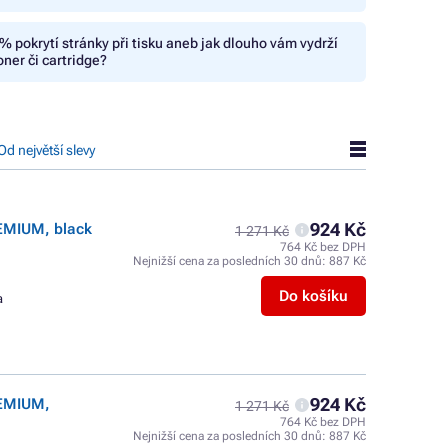
% pokrytí stránky při tisku aneb jak dlouho vám vydrží
oner či cartridge?
Od největší slevy
924 Kč
EMIUM, black
1 271 Kč
764 Kč bez DPH
Nejnižší cena za posledních 30 dnů:
887 Kč
Do košíku
a
924 Kč
REMIUM,
1 271 Kč
764 Kč bez DPH
Nejnižší cena za posledních 30 dnů:
887 Kč