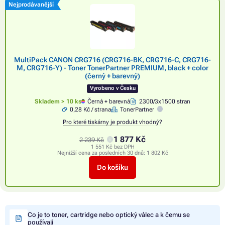
Nejprodávanější
MultiPack CANON CRG716 (CRG716-BK, CRG716-C, CRG716-
M, CRG716-Y) - Toner TonerPartner PREMIUM, black + color
(černý + barevný)
Vyrobeno v Česku
Skladem > 10 ks
Černá + barevná
2300/3x1500 stran
0,28 Kč / strana
TonerPartner
Pro které tiskárny je produkt vhodný?
1 877 Kč
2 239 Kč
1 551 Kč bez DPH
Nejnižší cena za posledních 30 dnů:
1 802 Kč
Do košíku
Co je to toner, cartridge nebo optický válec a k čemu se
používají