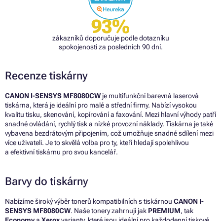
93%
zákazníků doporučuje podle dotazníku
spokojenosti za posledních 90 dní.
Recenze tiskárny
CANON I-SENSYS MF8080CW
je multifunkční barevná laserová
tiskárna, která je ideální pro malé a střední firmy. Nabízí vysokou
kvalitu tisku, skenování, kopírování a faxování. Mezi hlavní výhody patří
snadné ovládání, rychlý tisk a nízké provozní náklady. Tiskárna je také
vybavena bezdrátovým připojením, což umožňuje snadné sdílení mezi
více uživateli. Je to skvělá volba pro ty, kteří hledají spolehlivou
a efektivní tiskárnu pro svou kancelář.
Barvy do tiskárny
Nabízíme široký výběr tonerů kompatibilních s tiskárnou
CANON I-
SENSYS MF8080CW
. Naše tonery zahrnují jak
PREMIUM
, tak
Economy
a
Xerox
varianty, které jsou ideální pro každodenní tiskové