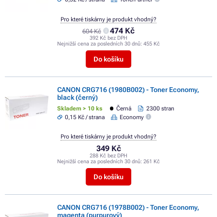
Pro které tiskárny je produkt vhodný?
474 Kč
604 Kč
392 Kč bez DPH
Nejnižší cena za posledních 30 dnů:
455 Kč
Do košíku
CANON CRG716 (1980B002) - Toner Economy,
black (černý)
Skladem > 10 ks
Černá
2300 stran
0,15 Kč / strana
Economy
Pro které tiskárny je produkt vhodný?
349 Kč
288 Kč bez DPH
Nejnižší cena za posledních 30 dnů:
261 Kč
Do košíku
CANON CRG716 (1978B002) - Toner Economy,
magenta (purpurový)