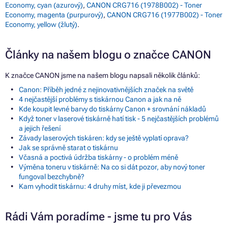
Economy, cyan (azurový)
,
CANON CRG716 (1978B002) - Toner
Economy, magenta (purpurový)
,
CANON CRG716 (1977B002) - Toner
Economy, yellow (žlutý)
.
Články na našem blogu o značce CANON
K značce CANON jsme na našem blogu napsali několik článků:
Canon: Příběh jedné z nejinovativnějších značek na světě
4 nejčastější problémy s tiskárnou Canon a jak na ně
Kde koupit levné barvy do tiskárny Canon + srovnání nákladů
Když toner v laserové tiskárně hatí tisk - 5 nejčastějších problémů
a jejich řešení
Závady laserových tiskáren: kdy se ještě vyplatí oprava?
Jak se správně starat o tiskárnu
Včasná a poctivá údržba tiskárny - o problém méně
Výměna toneru v tiskárně: Na co si dát pozor, aby nový toner
fungoval bezchybně?
Kam vyhodit tiskárnu: 4 druhy míst, kde ji převezmou
Rádi Vám poradíme - jsme tu pro Vás