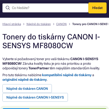
Hledat
Menu
Hlavní stránka
Náplně do tiskáren
CANON
Tonery pro CANON I-SEN
Tonery do tiskárny CANON I-
SENSYS MF8080CW
Vyberte si požadovaný toner pro vaši tiskárnu
CANON I-SENSYS
MF8080CW
! Záruka kvality tisku je pro nás prioritou a proto
odpovídají tonery
TonerPartner
těm nejvyšším standardům kvality.
Pro tuto tiskárnu nabízíme
kompatibilní náplně do tiskárny
a
originální náplně do tiskárny
.
Náplně do tiskáren CANON
Náplně do tiskáren CANON I-SENSYS