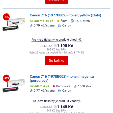
Canon 716 (1977B002) - toner, yellow (žlutý)
- 6%
Skladem > 10 ks
Žlutá
1500 stran
0,79 Kč / strana
Canon
Pro které tiskárny je produkt vhodný?
1 190 Kč
1 261 Kč
983 Kč bez DPH
Nejnižší cena za posledních 30 dnů:
1 174 Kč
Do košíku
Canon 716 (1978B002) - toner, magenta
- 35%
(purpurový)
Skladem 4 ks
Purpurová
1500 stran
0,77 Kč / strana
Canon
Pro které tiskárny je produkt vhodný?
1 148 Kč
1 759 Kč
949 Kč bez DPH