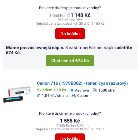
Pro které tiskárny je produkt vhodný?
1 148 Kč
1 653 Kč
949 Kč bez DPH
Nejnižší cena za posledních 30 dnů:
1 160 Kč
Do košíku
Máme pro vás levnější náplň.
S naší TonerPartner náplní
ušetříte
674 Kč
.
Chci ušetřit 674 Kč
Canon 716 (1979B002) - toner, cyan (azurový)
Skladem > 10 ks
Azurová
1500 stran
1,04 Kč / strana
Canon
Pro které tiskárny je produkt vhodný?
1 555 Kč
1 285 Kč bez DPH
Nejnižší cena za posledních 30 dnů:
1 129 Kč
Do košíku