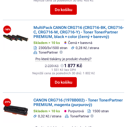
Nejnižší cena za posledních 30 dnů:
455 Kč
Do košíku
MultiPack CANON CRG716 (CRG716-BK, CRG716-
- 16%
C, CRG716-M, CRG716-Y) - Toner TonerPartner
PREMIUM, black + color (černý + barevný)
Skladem > 10 ks
Černá + barevná
2300/3x1500 stran
0,28 Kč / strana
TonerPartner
Pro které tiskárny je produkt vhodný?
1 877 Kč
2 239 Kč
1 551 Kč bez DPH
Nejnižší cena za posledních 30 dnů:
1 802 Kč
Do košíku
CANON CRG716 (1978B002) - Toner TonerPartner
- 21%
PREMIUM, magenta (purpurový)
Skladem > 10 ks
Purpurová
1500 stran
0,32 Kč / strana
TonerPartner