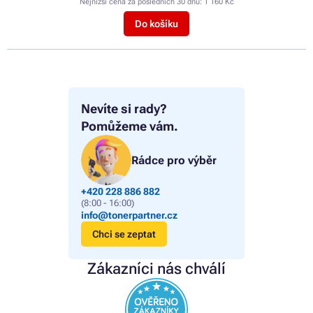
Nejnižší cena za posledních 30 dnů:
1 160 Kč
Do košíku
Nevíte si rady?
Pomůžeme vám.
Rádce pro výběr
+420 228 886 882
(8:00 - 16:00)
info@tonerpartner.cz
Chci se zeptat
Zákazníci nás chválí