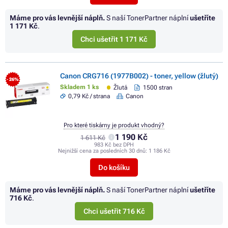
Máme pro vás levnější náplň.
S naší TonerPartner náplní
ušetříte
1 171 Kč
.
Chci ušetřit 1 171 Kč
Canon CRG716 (1977B002) - toner, yellow (žlutý)
- 26%
Skladem 1 ks
Žlutá
1500 stran
0,79 Kč / strana
Canon
Pro které tiskárny je produkt vhodný?
1 190 Kč
1 611 Kč
983 Kč bez DPH
Nejnižší cena za posledních 30 dnů:
1 186 Kč
Do košíku
Máme pro vás levnější náplň.
S naší TonerPartner náplní
ušetříte
716 Kč
.
Chci ušetřit 716 Kč