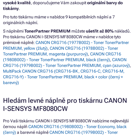
vysoké kvalitě
, doporučujeme Vám zakoupit
originální barvy do
tiskárny
.
Pro tuto tiskárnu máme v nabídce 9 kompatibilních náplní a 7
originálních náplní.
S náplněmi
TonerPartner PREMIUM
můžete
ušetřit až 80%
nákladů.
Pro tiskárnu CANON I-SENSYS MF8080CW máme v nabídce tyto
prémiové náplně:
CANON CRG716 (1977B002) - Toner TonerPartner
PREMIUM, yellow (žlutý)
,
CANON CRG716 (1978B002) - Toner
TonerPartner PREMIUM, magenta (purpurový)
,
CANON CRG716
(1980B002) - Toner TonerPartner PREMIUM, black (černý)
,
CANON
CRG716 (1979B002) - Toner TonerPartner PREMIUM, cyan (azurový)
,
MultiPack CANON CRG716 (CRG716-BK, CRG716-C, CRG716-M,
CRG716-Y) - Toner TonerPartner PREMIUM, black + color (černý +
barevný)
Hledám levné náplně pro tiskárnu CANON
I-SENSYS MF8080CW
Pro Vaši tiskárnu CANON I-SENSYS MF8080CW nabízíme nejlevnější
černou náplň
CANON CRG716 (1980B002) - Toner Economy, black
(černý)
a barevné náplně
CANON CRG716 (1979B002) - Toner