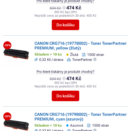
Pro které tiskárny je produkt vhodný?
474 Kč
604 Kč
392 Kč bez DPH
Nejnižší cena za posledních 30 dnů:
455 Kč
Do košíku
CANON CRG716 (1977B002) - Toner TonerPartner
- 21%
PREMIUM, yellow (žlutý)
Skladem > 10 ks
Žlutá
1500 stran
0,32 Kč / strana
TonerPartner
Pro které tiskárny je produkt vhodný?
474 Kč
604 Kč
392 Kč bez DPH
Nejnižší cena za posledních 30 dnů:
455 Kč
Do košíku
CANON CRG716 (1979B002) - Toner TonerPartner
- 21%
PREMIUM, cyan (azurový)
Skladem > 10 ks
Azurová
1500 stran
0,32 Kč / strana
TonerPartner