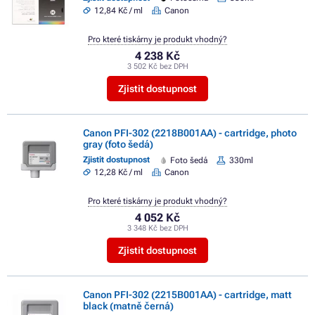
12,84 Kč / ml
Canon
Pro které tiskárny je produkt vhodný?
4 238 Kč
3 502 Kč bez DPH
Zjistit dostupnost
Canon PFI-302 (2218B001AA) - cartridge, photo
gray (foto šedá)
Zjistit dostupnost
Foto šedá
330ml
12,28 Kč / ml
Canon
Pro které tiskárny je produkt vhodný?
4 052 Kč
3 348 Kč bez DPH
Zjistit dostupnost
Canon PFI-302 (2215B001AA) - cartridge, matt
black (matně černá)