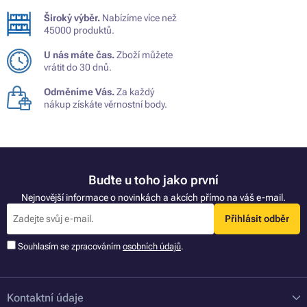
Široký výběr.
Nabízíme více než
45000 produktů.
U nás máte čas.
Zboží můžete
vrátit do 30 dnů.
Odměníme Vás.
Za každý
nákup získáte věrnostní body.
Buďte u toho jako první
Nejnovější informace o novinkách a akcích přímo na váš e-mail.
Přihlásit odběr
Souhlasím se zpracováním
osobních údajů
.
Kontaktní údaje