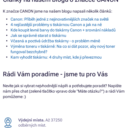
K značce CANON jsme na našem blogu napsali několik článků:
Canon: Příběh jedné z nejinovativnějších značek na světě
4 nejčastější problémy s tiskárnou Canon a jak na ně
Kde koupit levné barvy do tiskárny Canon + srovnání nákladů
Jak se správně starat o tiskárnu
Včasná a poctivá údržba tiskárny - o problém méně
Výměna toneru v tiskárně: Na co si dát pozor, aby nový toner
fungoval bezchybně?
Kam vyhodit tiskárnu: 4 druhy míst, kde ji převezmou
Rádi Vám poradíme - jsme tu pro Vás
Nevíte jak si vybrat nejvhodnější náplň a potřebujete poradit? Napište
nám přes chat (zelené tlačítko vpravo dole "Máte otázku?") a rádi Vám
pomůžeme :)
Výdejní místa.
Až 37250
odběrných míst.