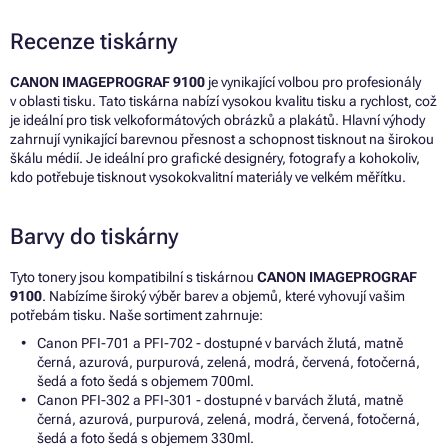
Recenze tiskárny
CANON IMAGEPROGRAF 9100
je vynikající volbou pro profesionály
v oblasti tisku. Tato tiskárna nabízí vysokou kvalitu tisku a rychlost, což
je ideální pro tisk velkoformátových obrázků a plakátů. Hlavní výhody
zahrnují vynikající barevnou přesnost a schopnost tisknout na širokou
škálu médií. Je ideální pro grafické designéry, fotografy a kohokoliv,
kdo potřebuje tisknout vysokokvalitní materiály ve velkém měřítku.
Barvy do tiskárny
Tyto tonery jsou kompatibilní s tiskárnou
CANON IMAGEPROGRAF
9100
. Nabízíme široký výběr barev a objemů, které vyhovují vašim
potřebám tisku. Naše sortiment zahrnuje:
Canon PFI-701 a PFI-702 - dostupné v barvách žlutá, matně
černá, azurová, purpurová, zelená, modrá, červená, fotočerná,
šedá a foto šedá s objemem 700ml.
Canon PFI-302 a PFI-301 - dostupné v barvách žlutá, matně
černá, azurová, purpurová, zelená, modrá, červená, fotočerná,
šedá a foto šedá s objemem 330ml.