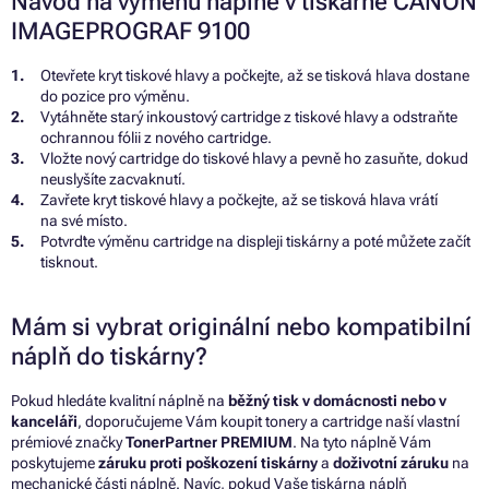
Návod na výměnu náplně v tiskárně CANON
IMAGEPROGRAF 9100
Otevřete kryt tiskové hlavy a počkejte, až se tisková hlava dostane
do pozice pro výměnu.
Vytáhněte starý inkoustový cartridge z tiskové hlavy a odstraňte
ochrannou fólii z nového cartridge.
Vložte nový cartridge do tiskové hlavy a pevně ho zasuňte, dokud
neuslyšíte zacvaknutí.
Zavřete kryt tiskové hlavy a počkejte, až se tisková hlava vrátí
na své místo.
Potvrďte výměnu cartridge na displeji tiskárny a poté můžete začít
tisknout.
Mám si vybrat originální nebo kompatibilní
náplň do tiskárny?
Pokud hledáte kvalitní náplně na
běžný tisk v domácnosti nebo v
kanceláři
, doporučujeme Vám koupit tonery a cartridge naší vlastní
prémiové značky
TonerPartner PREMIUM
. Na tyto náplně Vám
poskytujeme
záruku proti poškození tiskárny
a
doživotní záruku
na
mechanické části náplně. Navíc, pokud Vaše tiskárna náplň