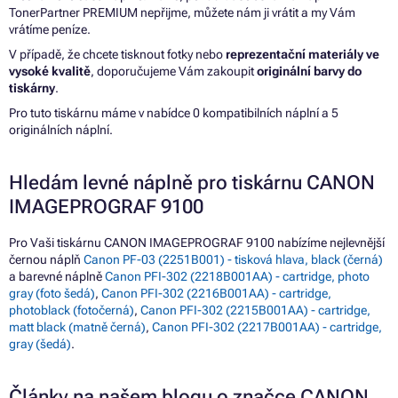
TonerPartner PREMIUM nepřijme, můžete nám ji vrátit a my Vám
vrátíme peníze.
V případě, že chcete tisknout fotky nebo
reprezentační materiály ve
vysoké kvalitě
, doporučujeme Vám zakoupit
originální barvy do
tiskárny
.
Pro tuto tiskárnu máme v nabídce 0 kompatibilních náplní a 5
originálních náplní.
Hledám levné náplně pro tiskárnu CANON
IMAGEPROGRAF 9100
Pro Vaši tiskárnu CANON IMAGEPROGRAF 9100 nabízíme nejlevnější
černou náplň
Canon PF-03 (2251B001) - tisková hlava, black (černá)
a barevné náplně
Canon PFI-302 (2218B001AA) - cartridge, photo
gray (foto šedá)
,
Canon PFI-302 (2216B001AA) - cartridge,
photoblack (fotočerná)
,
Canon PFI-302 (2215B001AA) - cartridge,
matt black (matně černá)
,
Canon PFI-302 (2217B001AA) - cartridge,
gray (šedá)
.
Články na našem blogu o značce CANON