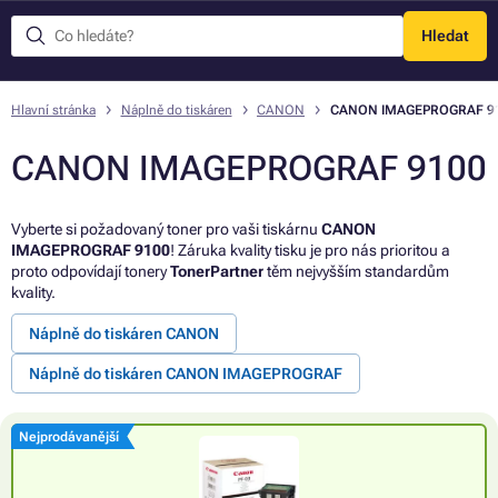
Hledat
Menu
Hlavní stránka
Náplně do tiskáren
CANON
CANON IMAGEPROGRAF 9
CANON IMAGEPROGRAF 9100
Vyberte si požadovaný toner pro vaši tiskárnu
CANON
IMAGEPROGRAF 9100
! Záruka kvality tisku je pro nás prioritou a
proto odpovídají tonery
TonerPartner
těm nejvyšším standardům
kvality.
Náplně do tiskáren CANON
Náplně do tiskáren CANON IMAGEPROGRAF
Nejprodávanější