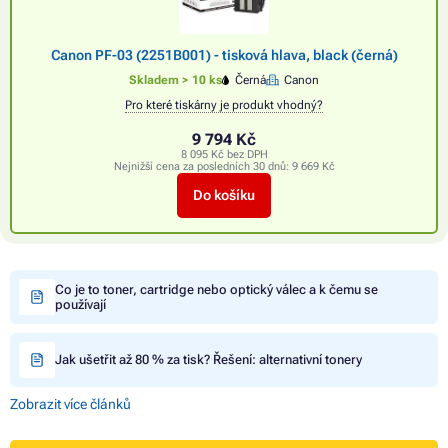
Canon PF-03 (2251B001) - tisková hlava, black (černá)
Skladem > 10 ks
Černá
Canon
Pro které tiskárny je produkt vhodný?
9 794 Kč
8 095 Kč bez DPH
Nejnižší cena za posledních 30 dnů:
9 669 Kč
Do košíku
Co je to toner, cartridge nebo optický válec a k čemu se
používají
Jak ušetřit až 80 % za tisk? Řešení: alternativní tonery
Zobrazit více článků