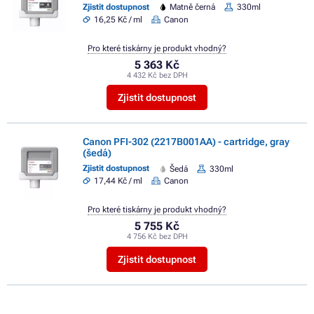
Zjistit dostupnost
Matně černá
330ml
16,25 Kč / ml
Canon
Pro které tiskárny je produkt vhodný?
5 363 Kč
4 432 Kč bez DPH
Zjistit dostupnost
Canon PFI-302 (2217B001AA) - cartridge, gray
(šedá)
Zjistit dostupnost
Šedá
330ml
17,44 Kč / ml
Canon
Pro které tiskárny je produkt vhodný?
5 755 Kč
4 756 Kč bez DPH
Zjistit dostupnost