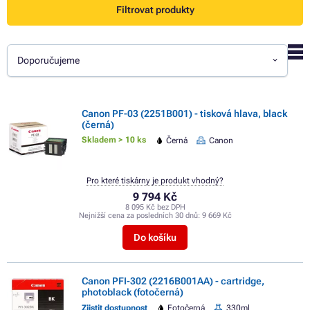
Filtrovat produkty
Doporučujeme
Canon PF-03 (2251B001) - tisková hlava, black
(černá)
Skladem > 10 ks
Černá
Canon
Pro které tiskárny je produkt vhodný?
9 794 Kč
8 095 Kč bez DPH
Nejnižší cena za posledních 30 dnů:
9 669 Kč
Do košíku
Canon PFI-302 (2216B001AA) - cartridge,
photoblack (fotočerná)
Zjistit dostupnost
Fotočerná
330ml