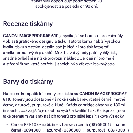
zákazníků doporučuje podle dotazníku
spokojenosti za posledních 90 dní.
Recenze tiskárny
CANON IMAGEPROGRAF 610
je vynikající volbou pro profesionály
v oblasti grafického designu a tisku. Tato tiskárna nabízí vysokou
kvalitu tisku s ostrými detaily, což je ideální pro tisk fotografií
a velkoformátových plakátů. Mezi hlavní výhody patří rychlý tisk,
snadné ovládání a nízké provozní náklady. Je ideální pro malé
a střední firmy, které potřebují spolehlivý a efektivní tiskový stroj.
Barvy do tiskárny
Nabízíme kompatibilní tonery pro tiskárnu
CANON IMAGEPROGRAF
610
. Tonery jsou dostupné v široké škále barev, včetně černé, matně
černé, azurové, purpurové a žluté. Každá cartridge obsahuje 130ml
inkoustu, což zajišťuje dlouhou výdrž a kvalitní tisk. K dispozici jsou
také premium varianty našich tonerů pro ještě lepší tiskové výsledky.
Canon PFI-102 - nabízíme v barvách černá (0895B001), matně
černá (0894B001), azurová (0896B001), purpurová (0897B001)