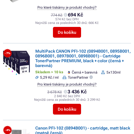
Pro které tiskárny je produkt vhodný?
694 Kč
774 Kč
574 Kč bez DPH
Nejnižší cena za posledních 30 dnů:
666 Kč
Do košíku
MultiPack CANON PFI-102 (0894B001, 0895B001,
- 7%
0896B001, 0897B001, 0898B001) - Cartridge
TonerPartner PREMIUM, black + color (černá +
barevná)
Skladem > 10 ks
Černá + barevná
5x130ml
5,29 Kč / ml
TonerPartner
Pro které tiskárny je produkt vhodný?
3 436 Kč
3 678 Kč
2 840 Kč bez DPH
Nejnižší cena za posledních 30 dnů:
3 299 Kč
Do košíku
Canon PFI-102 (0894B001) - cartridge, matt black
- 4%
(matně černá)