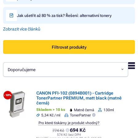
Jak ušetřit až 80 % za tisk? Řešení: alternativní tonery
Zobrazit více článků
Filtrovat produkty
Doporučujeme
CANON PFI-102 (0894B001) - Cartridge
- 10%
TonerPartner PREMIUM, matt black (matně
černá)
Skladem > 10 ks
Matně černá
130ml
5,34 Kč / ml
TonerPartner
Pro které tiskárny je produkt vhodný?
694 Kč
774 Kč
574 Kč bez DPH