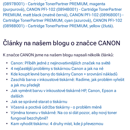
(0897B001) - Cartridge TonerPartner PREMIUM, magenta
(purpurová)
,
CANON PFI-102 (0894B001) - Cartridge TonerPartner
PREMIUM, matt black (matně černá)
,
CANON PFI-102 (0896B001) -
Cartridge TonerPartner PREMIUM, cyan (azurová)
,
CANON PFI-102
(0898B001) - Cartridge TonerPartner PREMIUM, yellow (žlutá)
.
Články na našem blogu o značce CANON
K značce CANON jsme na našem blogu napsali několik článků:
Canon: Příběh jedné z nejinovativnějších značek na světě
4 nejčastější problémy s tiskárnou Canon a jak na ně
Kde koupit levné barvy do tiskárny Canon + srovnání nákladů
Zaschlá barva v inkoustové tiskárně: Radíme, jak problém vyřešit
a jak mu předejít
Jak vyměnit barvu v inkoustové tiskárně HP, Canon, Epson a
dalších
Jak se správně starat o tiskárnu
Včasná a poctivá údržba tiskárny - o problém méně
Výměna toneru v tiskárně: Na co si dát pozor, aby nový toner
fungoval bezchybně?
Kam vyhodit tiskárnu: 4 druhy míst, kde ji převezmou