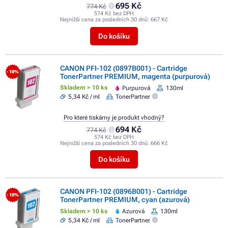
695 Kč
774 Kč
574 Kč bez DPH
Nejnižší cena za posledních 30 dnů:
667 Kč
Do košíku
CANON PFI-102 (0897B001) - Cartridge
- 10%
TonerPartner PREMIUM, magenta (purpurová)
Skladem > 10 ks
Purpurová
130ml
5,34 Kč / ml
TonerPartner
Pro které tiskárny je produkt vhodný?
694 Kč
774 Kč
574 Kč bez DPH
Nejnižší cena za posledních 30 dnů:
666 Kč
Do košíku
CANON PFI-102 (0896B001) - Cartridge
- 10%
TonerPartner PREMIUM, cyan (azurová)
Skladem > 10 ks
Azurová
130ml
5,34 Kč / ml
TonerPartner