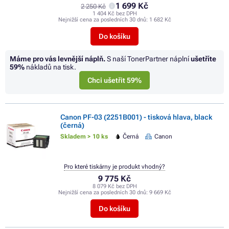
1 699 Kč
2 250 Kč
1 404 Kč bez DPH
Nejnižší cena za posledních 30 dnů:
1 682 Kč
Do košíku
Máme pro vás levnější náplň.
S naší TonerPartner náplní
ušetříte
59%
nákladů na tisk.
Chci ušetřit 59%
Canon PF-03 (2251B001) - tisková hlava, black
(černá)
Skladem > 10 ks
Černá
Canon
Pro které tiskárny je produkt vhodný?
9 775 Kč
8 079 Kč bez DPH
Nejnižší cena za posledních 30 dnů:
9 669 Kč
Do košíku