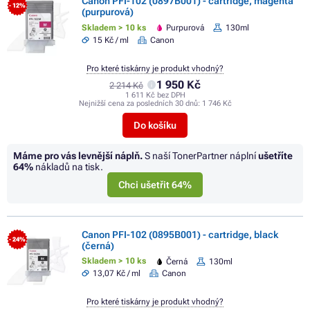
Canon PFI-102 (0897B001) - cartridge, magenta
- 12%
(purpurová)
Skladem > 10 ks
Purpurová
130ml
15 Kč / ml
Canon
Pro které tiskárny je produkt vhodný?
1 950 Kč
2 214 Kč
1 611 Kč bez DPH
Nejnižší cena za posledních 30 dnů:
1 746 Kč
Do košíku
Máme pro vás levnější náplň.
S naší TonerPartner náplní
ušetříte
64%
nákladů na tisk.
Chci ušetřit 64%
Canon PFI-102 (0895B001) - cartridge, black
- 24%
(černá)
Skladem > 10 ks
Černá
130ml
13,07 Kč / ml
Canon
Pro které tiskárny je produkt vhodný?