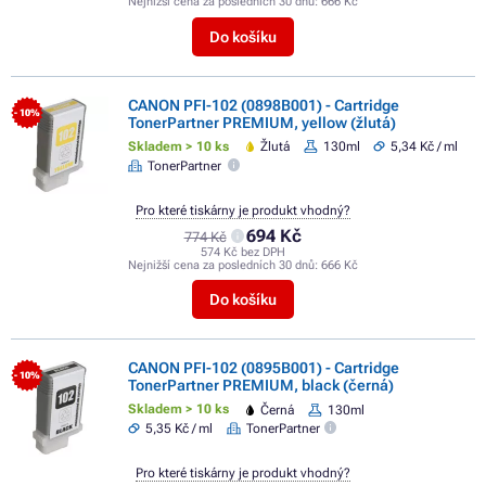
Nejnižší cena za posledních 30 dnů:
666 Kč
Do košíku
CANON PFI-102 (0898B001) - Cartridge
- 10%
TonerPartner PREMIUM, yellow (žlutá)
Skladem > 10 ks
Žlutá
130ml
5,34 Kč / ml
TonerPartner
Pro které tiskárny je produkt vhodný?
694 Kč
774 Kč
574 Kč bez DPH
Nejnižší cena za posledních 30 dnů:
666 Kč
Do košíku
CANON PFI-102 (0895B001) - Cartridge
- 10%
TonerPartner PREMIUM, black (černá)
Skladem > 10 ks
Černá
130ml
5,35 Kč / ml
TonerPartner
Pro které tiskárny je produkt vhodný?