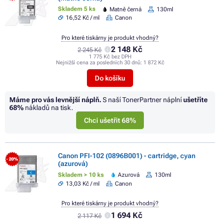
Skladem 5 ks
Matně černá
130ml
16,52 Kč / ml
Canon
Pro které tiskárny je produkt vhodný?
2 148 Kč
2 245 Kč
1 775 Kč bez DPH
Nejnižší cena za posledních 30 dnů:
1 872 Kč
Do košíku
Máme pro vás levnější náplň.
S naší TonerPartner náplní
ušetříte
68%
nákladů na tisk.
Chci ušetřit 68%
Canon PFI-102 (0896B001) - cartridge, cyan
- 20%
(azurová)
Skladem > 10 ks
Azurová
130ml
13,03 Kč / ml
Canon
Pro které tiskárny je produkt vhodný?
1 694 Kč
2 117 Kč