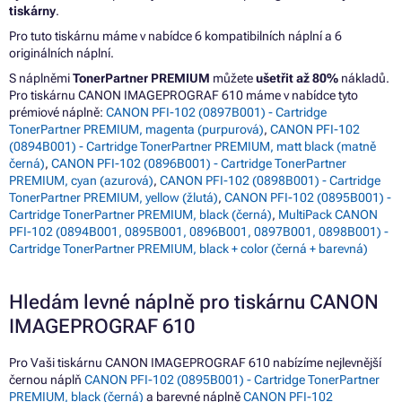
tiskárny
.
Pro tuto tiskárnu máme v nabídce 6 kompatibilních náplní a 6
originálních náplní.
S náplněmi
TonerPartner PREMIUM
můžete
ušetřit až 80%
nákladů.
Pro tiskárnu CANON IMAGEPROGRAF 610 máme v nabídce tyto
prémiové náplně:
CANON PFI-102 (0897B001) - Cartridge
TonerPartner PREMIUM, magenta (purpurová)
,
CANON PFI-102
(0894B001) - Cartridge TonerPartner PREMIUM, matt black (matně
černá)
,
CANON PFI-102 (0896B001) - Cartridge TonerPartner
PREMIUM, cyan (azurová)
,
CANON PFI-102 (0898B001) - Cartridge
TonerPartner PREMIUM, yellow (žlutá)
,
CANON PFI-102 (0895B001) -
Cartridge TonerPartner PREMIUM, black (černá)
,
MultiPack CANON
PFI-102 (0894B001, 0895B001, 0896B001, 0897B001, 0898B001) -
Cartridge TonerPartner PREMIUM, black + color (černá + barevná)
Hledám levné náplně pro tiskárnu CANON
IMAGEPROGRAF 610
Pro Vaši tiskárnu CANON IMAGEPROGRAF 610 nabízíme nejlevnější
černou náplň
CANON PFI-102 (0895B001) - Cartridge TonerPartner
PREMIUM, black (černá)
a barevné náplně
CANON PFI-102