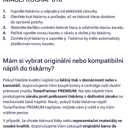
Vypněte tiskárnu a odpojte ji od elektrické zásuvky.
Otevřete kryt tiskárny a počkejte, až se tisková hlava dostane
do správné polohy.
Stiskněte tlačítko uvolnění tiskové hlavy a odstraňte starou kazetu.
Pečlivě vyjměte novou kazetu z obalu a vložte ji do tiskárny.
Zavřete kryt tiskárny a zapněte ji. Tiskárna by měla automaticky
zkalibrovat novou kazetu.
Mám si vybrat originální nebo kompatibilní
náplň do tiskárny?
Pokud hledáte kvalitní náplně na
běžný tisk v domácnosti nebo v
kanceláři
, doporučujeme Vám koupit tonery a cartridge naší vlastní
prémiové značky
TonerPartner PREMIUM
. Na tyto náplně Vám
poskytujeme
záruku proti poškození tiskárny
a
doživotní záruku
na
mechanické části náplně. Navíc, pokud Vaše tiskárna náplň
TonerPartner PREMIUM nepřijme, můžete nám ji vrátit a my Vám
vrátíme peníze.
V případě, že chcete tisknout fotky nebo
reprezentační materiály ve
vysoké kvalitě
, doporučujeme Vám zakoupit
originální barvy do