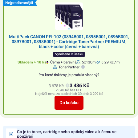
Nejprodávanější
MultiPack CANON PFI-102 (0894B001, 0895B001, 0896B001,
0897B001, 0898B001) - Cartridge TonerPartner PREMIUM,
black + color (černá + barevná)
Vyrobeno v Česku
Skladem > 10 ks
Černá + barevná
5x130ml
5,29 Kč / ml
TonerPartner
Pro které tiskárny je produkt vhodný?
3 436 Kč
3 678 Kč
2 840 Kč bez DPH
Nejnižší cena za posledních 30 dnů:
3 299 Kč
Do košíku
Co je to toner, cartridge nebo optický válec a k čemu se
používají