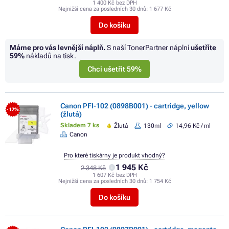
1 400 Kč bez DPH
Nejnižší cena za posledních 30 dnů:
1 677 Kč
Do košíku
Máme pro vás levnější náplň.
S naší TonerPartner náplní
ušetříte
59%
nákladů na tisk.
Chci ušetřit 59%
Canon PFI-102 (0898B001) - cartridge, yellow
- 17%
(žlutá)
Skladem 7 ks
Žlutá
130ml
14,96 Kč / ml
Canon
Pro které tiskárny je produkt vhodný?
1 945 Kč
2 348 Kč
1 607 Kč bez DPH
Nejnižší cena za posledních 30 dnů:
1 754 Kč
Do košíku